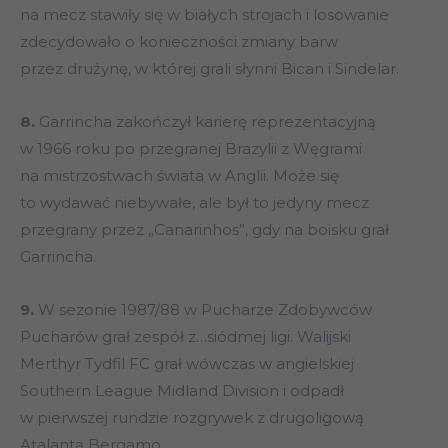
na mecz stawiły się w białych strojach i losowanie
zdecydowało o konieczności zmiany barw
przez drużynę, w której grali słynni Bican i Sindelar.
8.
Garrincha zakończył karierę reprezentacyjną
w 1966 roku po przegranej Brazylii z Węgrami
na mistrzostwach świata w Anglii. Może się
to wydawać niebywałe, ale był to jedyny mecz
przegrany przez „Canarinhos”, gdy na boisku grał
Garrincha.
9.
W sezonie 1987/88 w Pucharze Zdobywców
Pucharów grał zespół z…siódmej ligi. Walijski
Merthyr Tydfil FC grał wówczas w angielskiej
Southern League Midland Division i odpadł
w pierwszej rundzie rozgrywek z drugoligową
Atalantą Bergamo.