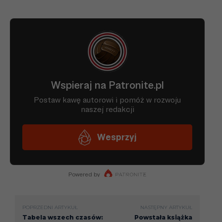
POPRZEDNI ARTYKUŁ
NASTĘPNY ARTYKUŁ
Tabela wszech czasów:
Powstała książka