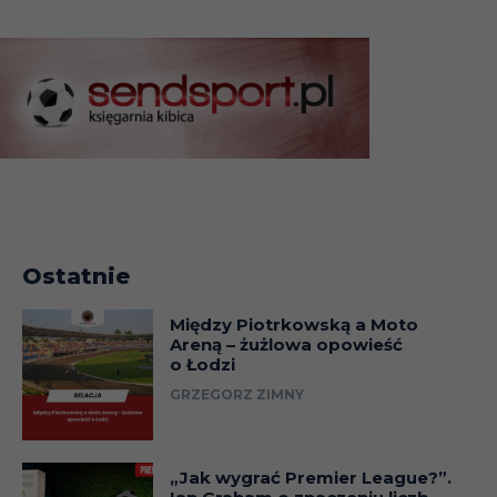
Ostatnie
Między Piotrkowską a Moto
Areną – żużlowa opowieść
o Łodzi
GRZEGORZ ZIMNY
„Jak wygrać Premier League?”.