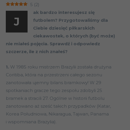
5
(
2
)
ak bardzo interesujesz się
J
futbolem? Przygotowaliśmy dla
Ciebie dziesięć piłkarskich
ciekawostek, o których (być może)
nie miałeś pojęcia. Sprawdź i odpowiedz
szczerze, ile z nich znałeś?
1.
W 1985 roku mistrzem Brazylii została drużyna
Coritiba, która na przestrzeni całego sezonu
zanotowała ujemny bilans bramkowy! W 29
spotkaniach gracze tego zespołu zdobyli 25
bramek a stracili 27. Ogólnie w historii futbolu
zanotowano aż sześć takich przypadków (Katar,
Korea Południowa, Nikaragua, Tajwan, Panama
i wspomniana Brazylia).