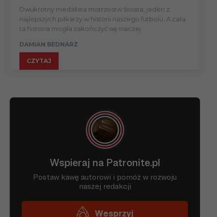
Dwukrotny medalista mistrzostw świata, jeden z
najlepszych piłkarzy w historii naszego futbolu. A cała
ta historia mogła zakończyć się inaczej
DAMIAN BEDNARZ
CZYTAJ