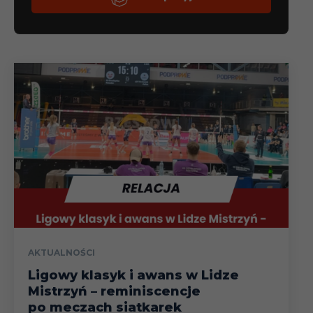
AKTUALNOŚCI
Ligowy klasyk i awans w Lidze
Mistrzyń – reminiscencje
po meczach siatkarek