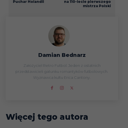
Puchar Holandii
na 110-lecie pierwszego
mistrza Polski
Damian Bednarz
Założyciel Retro Futbol. Jeden z ostatnich
przedstawicieli gatunku romantyków futbolowych.
Wyznawca kultu Erica Cantony.
Więcej tego autora