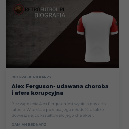
BIOGRAFIE PIŁKARZY
Alex Ferguson- udawana choroba
i afera korupcyjna
Bez wątpienia Alex Ferguson jest wybitną postacią
futbolu. W tekście poznasz jego młodość, a także
dowiesz się, co kształtowało jego charakter.
DAMIAN BEDNARZ