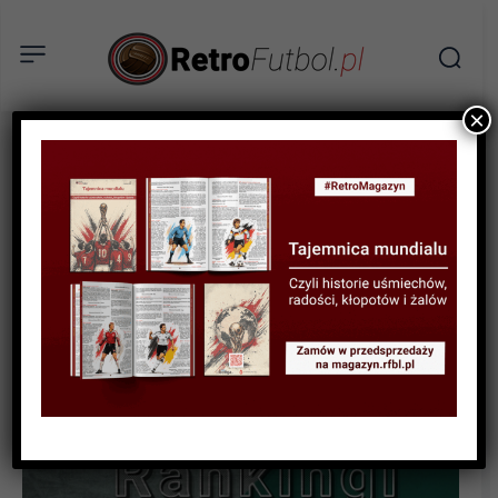
×
RANKINGI
10 ciekawostek o których
nie miałeś pojęcia