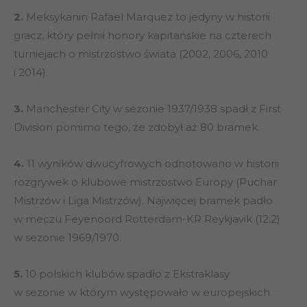
2.
Meksykanin Rafael Marquez to jedyny w historii
gracz, który pełnił honory kapitańskie na czterech
turniejach o mistrzostwo świata (2002, 2006, 2010
i 2014).
3.
Manchester City w sezonie 1937/1938 spadł z First
Division pomimo tego, że zdobył aż 80 bramek.
4.
11 wyników dwucyfrowych odnotowano w historii
rozgrywek o klubowe mistrzostwo Europy (Puchar
Mistrzów i Liga Mistrzów). Najwięcej bramek padło
w meczu Feyenoord Rotterdam-KR Reykjavik (12:2)
w sezonie 1969/1970.
5.
10 polskich klubów spadło z Ekstraklasy
w sezonie w którym występowało w europejskich