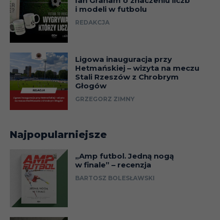
Ian Graham o znaczeniu liczb
i modeli w futbolu
REDAKCJA
Ligowa inauguracja przy
Hetmańskiej – wizyta na meczu
Stali Rzeszów z Chrobrym
Głogów
GRZEGORZ ZIMNY
Najpopularniejsze
„Amp futbol. Jedną nogą
w finale” – recenzja
BARTOSZ BOLESŁAWSKI