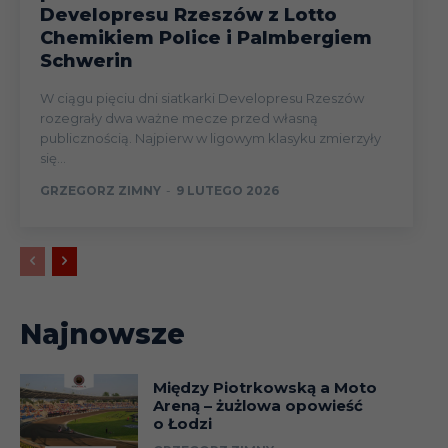
Developresu Rzeszów z Lotto
Chemikiem Police i Palmbergiem
Schwerin
W ciągu pięciu dni siatkarki Developresu Rzeszów
rozegrały dwa ważne mecze przed własną
publicznością. Najpierw w ligowym klasyku zmierzyły
się...
GRZEGORZ ZIMNY
-
9 LUTEGO 2026
Najnowsze
Między Piotrkowską a Moto
Areną – żużlowa opowieść
o Łodzi