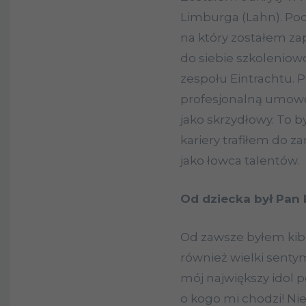
Limburga (Lahn). Po
na który zostałem z
do siebie szkoleniowc
zespołu Eintrachtu.
profesjonalną umowę 
jako skrzydłowy. To b
kariery trafiłem do z
jako łowca talentów.
Od dziecka był Pan 
Od zawsze byłem kib
również wielki senty
mój największy idol 
o kogo mi chodzi! N