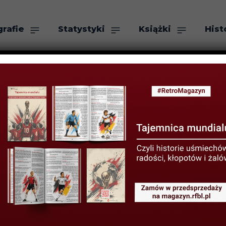
grafie
Statystyki
Książki
Hist
as
Szukaj
enbein: W 1974
j zremisowaliby