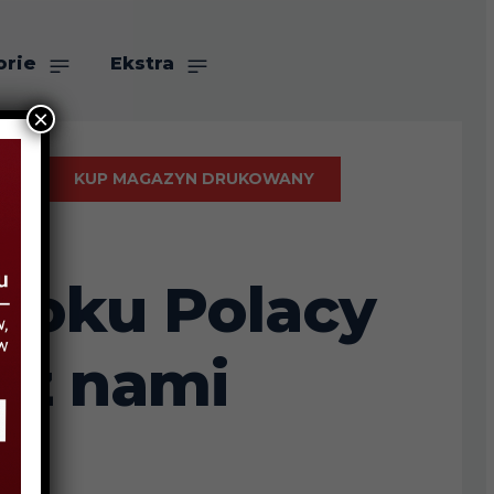
orie
Ekstra
×
KUP MAGAZYN DRUKOWANY
 roku Polacy
 z nami