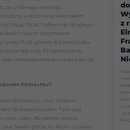
do
dczas próbnego treningu,
W
aproszony, widocznie przekonałem
z 
ów. Mając 19 lat, trafiłem do drugiego
Ei
 Po dwóch latach otrzymałem
Fr
i przez 15 lat grałem dla tego klubu
Ba
ył wspaniały czas. Po zakończeniu
Ni
arządu menedżerskiego i teraz pracuję
Kacp
mies
kibicem Eintrachtu?
kilka
obe
Niem
icem Eintrachtu, choć miałem
czuj
ment do Kaiserslautern. Tam grał
„uczuc
po wsze czasy…Na pewno wiecie,
Nied
ie Uwe Seeler (śmiech). Moim wzorem