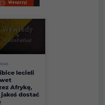
WIAD
ibice lecieli
wet
zez Afrykę,
 jakoś dostać
ę