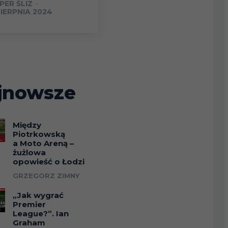
PER ŚLIZ
-
SIERPNIA 2024
jnowsze
Między
Piotrkowską
a Moto Areną –
żużlowa
opowieść o Łodzi
GRZEGORZ ZIMNY
„Jak wygrać
Premier
League?”. Ian
Graham