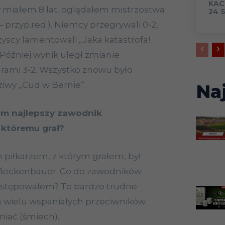
KAC
dy miałem 8 lat, oglądałem mistrzostwa
24 
– przyp.red.). Niemcy przegrywali 0-2,
scy lamentowali „Jaka katastrofa!
 Później wynik uległ zmianie
grami 3-2. Wszystko znowu było
ziwy „Cud w Bernie”.
Na
em najlepszy zawodnik
 któremu grał?
piłkarzem, z którym grałem, był
 Beckenbauer. Co do zawodników
ystępowałem? To bardzo trudne
 wielu wspaniałych przeciwników.
iać (śmiech).