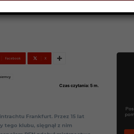
15
Facebook
X
niemcy
Czas czytania:
5
m.
ntrachtu Frankfurt. Przez 15 lat
 tego klubu, sięgnął z nim