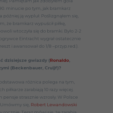
niej. Pamiętam jak zdobyłem gola
 90. minucie po tym, jak bramkarz
 a później ją wypluł. Poślizgnąłem się,
m, że bramkarz wypuścił piłkę,
woli wtoczyła się do bramki. Było 2-2
grywce Eintracht wygrał ostatecznie
szt i awansował do 1/8 –przyp.red.).
 dzisiejsze gwiazdy (
Ronaldo
,
zymi (Beckenbauer, Cruijf)?
podstawowa różnica polega na tym,
 piłkarze zarabiają 10 razy więcej.
h pensje strasznie wzrosły. W Polsce
j. Umówmy się,
Robert Lewandowski
ny rocznie. Teraz mówi się, że zarabia