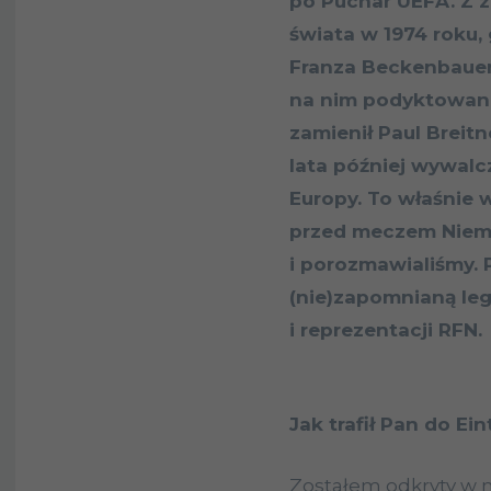
po Puchar UEFA. Z 
świata w 1974 roku,
Franza Beckenbauera
na nim podyktowano
zamienił Paul Breitn
lata później wywalc
Europy. To właśnie w
przed meczem Niemc
i porozmawialiśmy. 
(nie)zapomnianą leg
i reprezentacji RFN.
Jak trafił Pan do Ei
Zostałem odkryty w 