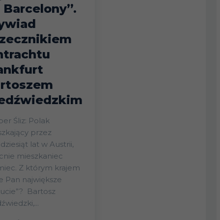
 Barcelony”.
ywiad
rzecznikiem
ntrachtu
ankfurt
rtoszem
edźwiedzkim
er Śliz: Polak
zkający przez
dziesiąt lat w Austrii,
cnie mieszkaniec
iec. Z którym krajem
e Pan największe
ie”? Bartosz
źwiedzki,...