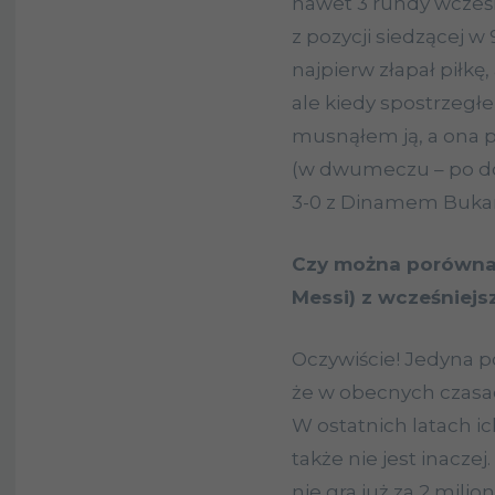
nawet 3 rundy wcześ
z pozycji siedzącej w
najpierw złapał piłkę,
ale kiedy spostrzegłe
musnąłem ją, a ona po
(w dwumeczu – po do
3-0 z Dinamem Bukare
Czy można porównać
Messi) z wcześniejs
Oczywiście! Jedyna 
że w obecnych czasach
W ostatnich latach ic
także nie jest inacze
nie gra już za 2 milio