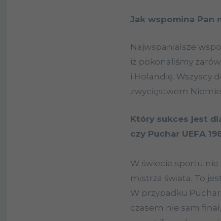
Jak wspomina Pan m
Najwspanialsze wspom
iż pokonaliśmy zarówn
i Holandię. Wszyscy d
zwycięstwem Niemiec
Który sukces jest d
czy Puchar UEFA 19
W świecie sportu nie
mistrza świata. To je
W przypadku Pucharu
czasem nie sam finał