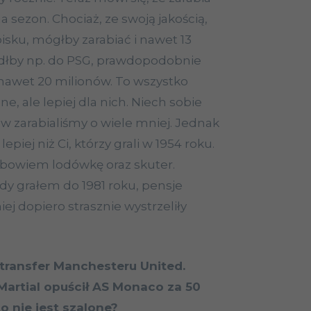
a sezon. Chociaż, ze swoją jakością,
isku, mógłby zarabiać i nawet 13
edłby np. do PSG, prawdopodobnie
nawet 20 milionów. To wszystko
one, ale lepiej dla nich. Niech sobie
w zarabialiśmy o wiele mniej. Jednak
lepiej niż Ci, którzy grali w 1954 roku.
 bowiem lodówkę oraz skuter.
iedy grałem do 1981 roku, pensje
iej dopiero strasznie wystrzeliły
 transfer Manchesteru United.
Martial opuścił AS Monaco za 50
o nie jest szalone?