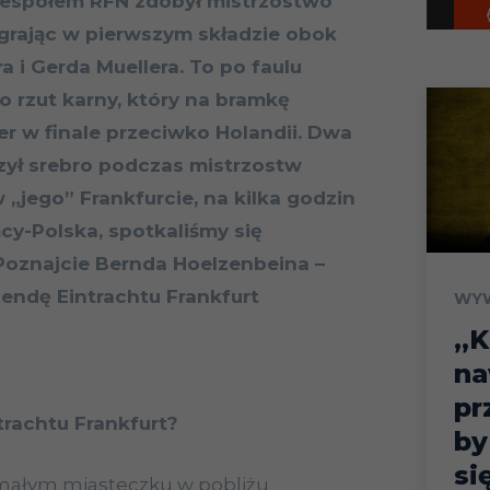
zespołem RFN zdobył mistrzostwo
 grając w pierwszym składzie obok
 i Gerda Muellera. To po faulu
 rzut karny, który na bramkę
er w finale przeciwko Holandii. Dwa
zył srebro podczas mistrzostw
 „jego” Frankfurcie, na kilka godzin
y-Polska, spotkaliśmy się
Poznajcie Bernda Hoelzenbeina –
endę Eintrachtu Frankfurt
WY
„K
na
pr
ntrachtu Frankfurt?
by
si
małym miasteczku w pobliżu