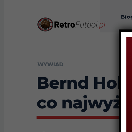
Bio
O n
WYWIAD
Bernd Holz
co najwyże