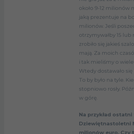
około 9-12 milionów n
jaką prezentuje na bo
milionów. Jeśli posz
otrzymywałby 15 lub 
zrobiło się jakieś szal
mają. Za moich czasó
i tak mieliśmy o wiele 
Wtedy dostawało się
To by było na tyle. K
stopniowo rosły. Późn
w górę.
Na przykład ostatni
Dziewiętnastoletni 
milionów euro. Czy t