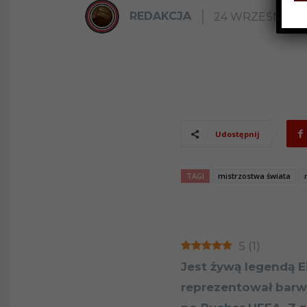
REDAKCJA
24 WRZEŚNIA 20
Udostępnij
TAGI
mistrzostwa świata
5
(
1
)
Jest żywą legendą Ei
reprezentował barwy