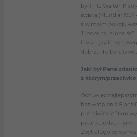
był Fritz Walter. Kie
świata (Mundial 1954 
a w moim pokoju wszy
Trener musi odejść”!
i zwyciężyliśmy z Wę
dobrze. To był prawd
Jaki był Pana zdani
z którym/przeciwko
Och…więc najlepszym 
bez wątpienia Franz
przeciwko którym w
pytanie, gdyż miałem
Zbyt długo by wymien