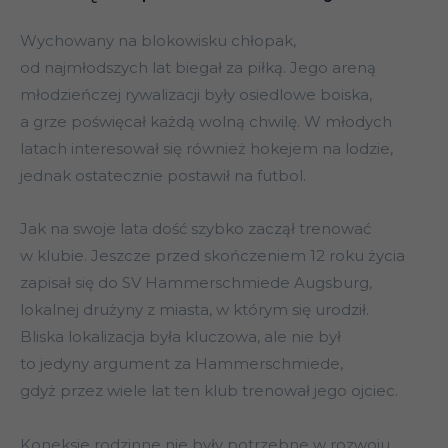
Wychowany na blokowisku chłopak,
od najmłodszych lat biegał za piłką. Jego areną
młodzieńczej rywalizacji były osiedlowe boiska,
a grze poświęcał każdą wolną chwilę. W młodych
latach interesował się również hokejem na lodzie,
jednak ostatecznie postawił na futbol.
Jak na swoje lata dość szybko zaczął trenować
w klubie. Jeszcze przed skończeniem 12 roku życia
zapisał się do SV Hammerschmiede Augsburg,
lokalnej drużyny z miasta, w którym się urodził.
Bliska lokalizacja była kluczowa, ale nie był
to jedyny argument za Hammerschmiede,
gdyż przez wiele lat ten klub trenował jego ojciec.
Koneksje rodzinne nie były potrzebne w rozwoju