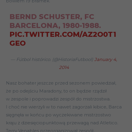
bowiem 19 bramek.
BERND SCHUSTER, FC
BARCELONA, 1980-1988.
PIC.TWITTER.COM/AZ2O0T1
GEO
— Fútbol histórico. (@HistoriaFutbool)
January 4,
2014
Nasz bohater jeszcze przed sezonem powiedział,
że po odejściu Maradony, to on będzie rządził
w zespole i poprowadzi zespół do mistrzostwa.
I choć nie wierzyli w to nawet zagorzali kibice, Barca
sięgnęła w końcu po wyczekiwane mistrzostwo
kraju z dziesięciopunktową przewagą nad Atletico.
Terry Venables przeorganizował zespół,