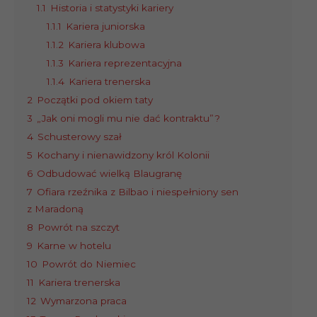
1.1
Historia i statystyki kariery
1.1.1
Kariera juniorska
1.1.2
Kariera klubowa
1.1.3
Kariera reprezentacyjna
1.1.4
Kariera trenerska
2
Początki pod okiem taty
3
„Jak oni mogli mu nie dać kontraktu”?
4
Schusterowy szał
5
Kochany i nienawidzony król Kolonii
6
Odbudować wielką Blaugranę
7
Ofiara rzeźnika z Bilbao i niespełniony sen
z Maradoną
8
Powrót na szczyt
9
Karne w hotelu
10
Powrót do Niemiec
11
Kariera trenerska
12
Wymarzona praca