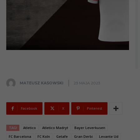
MATEUSZ KASOWSKI
23 MAJA 2023
Facebook
X
Pinterest
TAGI
Atletico
Atletico Madryt
Bayer Leverkusen
FC Barcelona
FC Koln
Getafe
Gran Derbi
Levante Ud