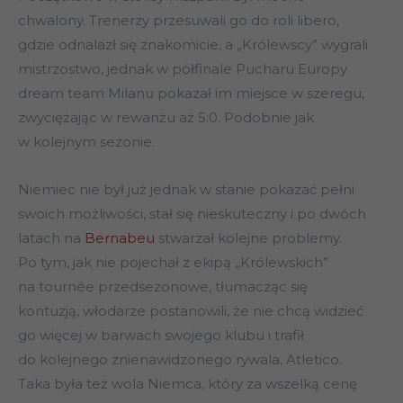
chwalony. Trenerzy przesuwali go do roli libero,
gdzie odnalazł się znakomicie, a „Królewscy” wygrali
mistrzostwo, jednak w półfinale Pucharu Europy
dream team Milanu pokazał im miejsce w szeregu,
zwyciężając w rewanżu aż 5:0. Podobnie jak
w kolejnym sezonie.
Niemiec nie był już jednak w stanie pokazać pełni
swoich możliwości, stał się nieskuteczny i po dwóch
latach na
Bernabeu
stwarzał kolejne problemy.
Po tym, jak nie pojechał z ekipą „Królewskich”
na tournée przedsezonowe, tłumacząc się
kontuzją, włodarze postanowili, że nie chcą widzieć
go więcej w barwach swojego klubu i trafił
do kolejnego znienawidzonego rywala, Atletico.
Taka była też wola Niemca, który za wszelką cenę