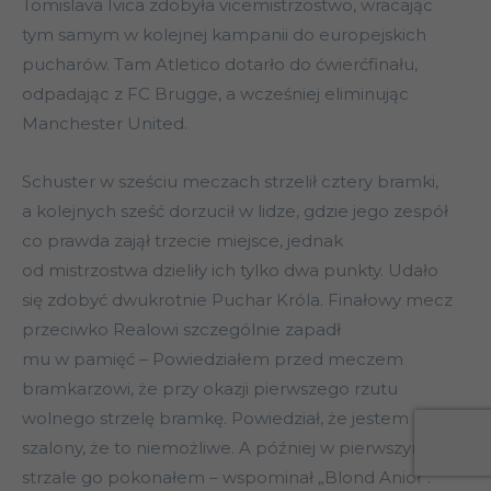
Tomislava Ivica zdobyła vicemistrzostwo, wracając
tym samym w kolejnej kampanii do europejskich
pucharów. Tam Atletico dotarło do ćwierćfinału,
odpadając z FC Brugge, a wcześniej eliminując
Manchester United.
Schuster w sześciu meczach strzelił cztery bramki,
a kolejnych sześć dorzucił w lidze, gdzie jego zespół
co prawda zajął trzecie miejsce, jednak
od mistrzostwa dzieliły ich tylko dwa punkty. Udało
się zdobyć dwukrotnie Puchar Króla. Finałowy mecz
przeciwko Realowi szczególnie zapadł
mu w pamięć – Powiedziałem przed meczem
bramkarzowi, że przy okazji pierwszego rzutu
wolnego strzelę bramkę. Powiedział, że jestem
szalony, że to niemożliwe. A później w pierwszym
strzale go pokonałem – wspominał „Blond Anioł”.