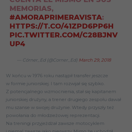
MEMORIAS,
#AMORAPRIMERAVISTA
:
HTTPS://T.CO/41ZPD6PP6H
PIC.TWITTER.COM/C28BJNV
UP4
— Córner_Ed (@Corner_Ed)
March 29, 2018
W końcu w 1976 roku nastąpił transfer jeszcze
w formie juniorskiej. I tam rozwijał się szybko.
Z potencjalnego wzmocnienia, stał się kapitanem
juniorskiej drużyny, a trener drugiego zespołu dawał
mu szanse w swojej drużynie. Wtedy przyszły też
powołania do młodzieżowej reprezentacji.
Na treningi przyjeżdżał zawsze motocyklem
i niemal zawsze jako pierwszy. Mimo że uchodził