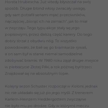
Horsta Hrubescha. Już wtedy błyszczał na swój
sposób. Długie blond włosy zwracały uwagę,
gdy sam potrafił seriami mijać przeciwników,
najczęściej „biorąc ich na zamach”, jak to miał
w zwyczaju. Tego typu akcje stały się jego
popisowymi, przez dalszą część kariery. Do tego
dobry strzał z obydwu nóg. To wszystko
powodowało, że bali się go bramkarze rywali,
a on sam był w stanie niemal samodzielnie
zdobywać bramki. W 1980 roku zajął drugie miejsce
w plebiscycie Złotej Piłki, a rok później był trzeci.
Znajdował się na absolutnym topie.
Kolejny sezon Schuster rozpoczął w Kolonii, jednak
nic nie układało się już po jego myśli. Z trenerem
Karlem-Heinzem Heddergottem zwyczajnie
nie było mu po drodze. Gdy w którymś meczu