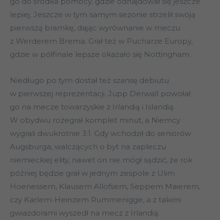
go do środka pomocy, gdzie odnajdował się jeszcze
lepiej. Jeszcze w tym samym sezonie strzelił swoją
pierwszą bramkę, dając wyrównanie w meczu
z Werderem Brema. Grał też w Pucharze Europy,
gdzie w półfinale lepsze okazało się Nottingham.
Niedługo po tym dostał też szansę debiutu
w pierwszej reprezentacji. Jupp Derwall powołał
go na mecze towarzyskie z Irlandią i Islandią.
W obydwu rozegrał komplet minut, a Niemcy
wygrali dwukrotnie 3:1. Gdy wchodził do seniorów
Augsburga, walczących o byt na zapleczu
niemieckiej elity, nawet on nie mógł sądzić, że rok
później będzie grał w jednym zespole z Ulim
Hoenessem, Klausem Allofsem, Seppem Maierem,
czy Karlem-Heinzem Rummenigge, a z takimi
gwiazdorami wyszedł na mecz z Irlandią.