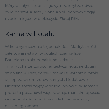
który w całym sezonie ligowym zaliczył zaledwie
dwie porażki. A sam „Blond Anioł” ponownie zajął
trzecie miejsce w plebiscycie Złotej Piłki.
Karne w hotelu
W kolejnym sezonie to jednak Real Madryt zmiótł
całe towarzystwo i w cuglach zgarnął ligę.
Barcelona miała jednak inne zadanie. I szło
im w Pucharze Europy fantastycznie, gdzie dotarli
aż do finału. Tam jednak Steaua Bukareszt okazała
się lepsza w serii rzutów karnych. Dodatkowo
Niemiec został zdjęty w drugiej połowie. W ramach
protestu postanowił więc zawinąć manatki i opuścić
samemu stadion, podczas gdy koledzy walczyli
do samego końca.