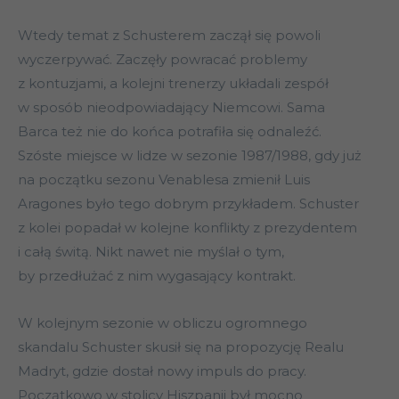
Wtedy temat z Schusterem zaczął się powoli
wyczerpywać. Zaczęły powracać problemy
z kontuzjami, a kolejni trenerzy układali zespół
w sposób nieodpowiadający Niemcowi. Sama
Barca też nie do końca potrafiła się odnaleźć.
Szóste miejsce w lidze w sezonie 1987/1988, gdy już
na początku sezonu Venablesa zmienił Luis
Aragones było tego dobrym przykładem. Schuster
z kolei popadał w kolejne konflikty z prezydentem
i całą świtą. Nikt nawet nie myślał o tym,
by przedłużać z nim wygasający kontrakt.
W kolejnym sezonie w obliczu ogromnego
skandalu Schuster skusił się na propozycję Realu
Madryt, gdzie dostał nowy impuls do pracy.
Początkowo w stolicy Hiszpanii był mocno