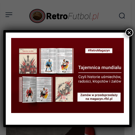
×
BIOGRAFIE PIŁKARZY
Bernd Schuster – Pierwszy
z wielkich „zdrajców”