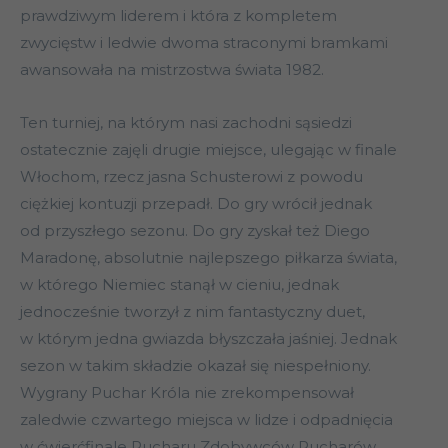
prawdziwym liderem i która z kompletem
zwycięstw i ledwie dwoma straconymi bramkami
awansowała na mistrzostwa świata 1982.
Ten turniej, na którym nasi zachodni sąsiedzi
ostatecznie zajęli drugie miejsce, ulegając w finale
Włochom, rzecz jasna Schusterowi z powodu
ciężkiej kontuzji przepadł. Do gry wrócił jednak
od przyszłego sezonu. Do gry zyskał też Diego
Maradonę, absolutnie najlepszego piłkarza świata,
w którego Niemiec stanął w cieniu, jednak
jednocześnie tworzył z nim fantastyczny duet,
w którym jedna gwiazda błyszczała jaśniej. Jednak
sezon w takim składzie okazał się niespełniony.
Wygrany Puchar Króla nie zrekompensował
zaledwie czwartego miejsca w lidze i odpadnięcia
w ćwierćfinale Pucharu Zdobywców Pucharów