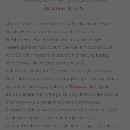
— A Football Archive* (@FootballArchive)
December 14, 2019
Gwiazda Schustera również zatraciła gdzieś swój
blask. W związku z konfliktami z Paulem
Breitnerem, Karlem-Heinzem Rummenige
i selekcjonerem Juppem Derwallem postanowił
w 1983 roku na stałe porzucić niemiecką kadrę.
Wcześniej zaliczył przeciętny sezon,
w którym „Blaugrana” znów zakończyła zmagania
bez mistrzostwa i bez europejskiego trofeum. Miało
się wrażenie, że gdy tylko gra
Maradona
, ciągnie
ekipę Cesara Menottiego za uszy, brakowało z kolei
alternatywy dla genialnego Argentyńczyka.
Schuster, gdy tylko był zdrowy, miał pewne miejsce
w składzie, jednak miewał długie okresy,
gdy na boisku po prostu był, nie czarując już tak jak