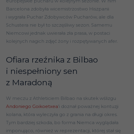
europejskie pucharu w kolejnym sezonie. W nim
Barcelona zdobyła wicemistrzostwo Hiszpanii
i wygrała Puchar Zdobywców Pucharów, ale dla
Schustera nie był to szczęśliwy sezon. Samemu
Niemcowi jednak uwierała zła prasa, w postaci
kolejnych nagich zdjęć żony i rozpętywanych afer.
Ofiara rzeźnika z Bilbao
i niespełniony sen
z Maradoną
W meczu z Athleticiem Bilbao na skutek wślizgu
Andoniego Goikoetxea
’i doznał poważnej kontuzji
kolana, która wyleczyła go z grania na długi okres.
Tym bardziej szkoda, bo forma Niemca wyglądała
imponująco, również w reprezentacji, której stał się