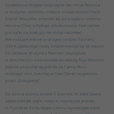
Dodatkowo Węgier zwyczajnie nie chciał Niemca
w drużynie, któremu miejsce musiał zwolnić Hans
Krankl. Wszystko zmieniło się po przyjściu Helenio
Herrery. Choć u byłego szkoleniowca miał ciężkie
początki, na brak gry nie mógł narzekać.
Nie wystąpił jednak w drugiej rundzie Pucharu
UEFA, gdzie jego nowy zespół mierzył się ze starym.
Co ciekawe drużyna z Niemiec zwyciężyła
w dwumeczu i awansowała do dalszej fazy. Niemiec
pięknie przywitał się jednak na Camp Nou,
strzelając m.in. bramkę w Gran Derbi, wygranym
przez „Blaugranę”.
Do końca sezonu strzelił 11 bramek. W lidze Barca
zajęła odległe piąte miejsce, zwyciężyła jednak
w Pucharze Króla, dzięki czemu wywalczyła sobie