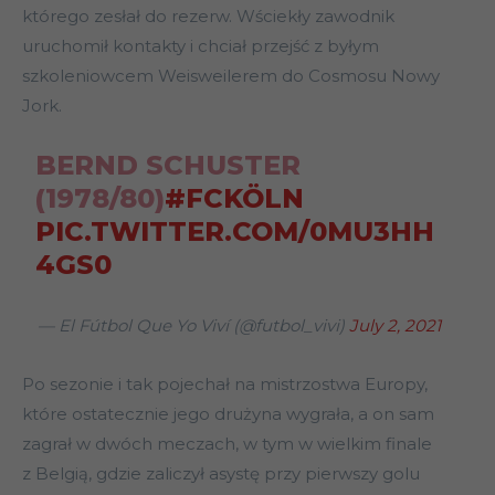
którego zesłał do rezerw. Wściekły zawodnik
uruchomił kontakty i chciał przejść z byłym
szkoleniowcem Weisweilerem do Cosmosu Nowy
Jork.
BERND SCHUSTER
(1978/80)
#FCKÖLN
PIC.TWITTER.COM/0MU3HH
4GS0
— El Fútbol Que Yo Viví (@futbol_vivi)
July 2, 2021
Po sezonie i tak pojechał na mistrzostwa Europy,
które ostatecznie jego drużyna wygrała, a on sam
zagrał w dwóch meczach, w tym w wielkim finale
z Belgią, gdzie zaliczył asystę przy pierwszy golu