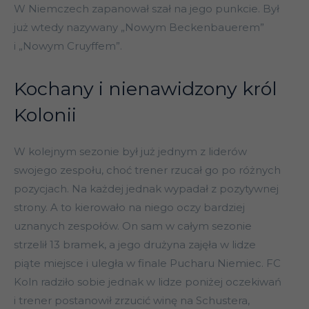
W Niemczech zapanował szał na jego punkcie. Był
już wtedy nazywany „Nowym Beckenbauerem”
i „Nowym Cruyffem”.
Kochany i nienawidzony król
Kolonii
W kolejnym sezonie był już jednym z liderów
swojego zespołu, choć trener rzucał go po różnych
pozycjach. Na każdej jednak wypadał z pozytywnej
strony. A to kierowało na niego oczy bardziej
uznanych zespołów. On sam w całym sezonie
strzelił 13 bramek, a jego drużyna zajęła w lidze
piąte miejsce i uległa w finale Pucharu Niemiec. FC
Koln radziło sobie jednak w lidze poniżej oczekiwań
i trener postanowił zrzucić winę na Schustera,