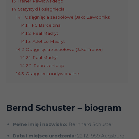
13
Trener Pawlowskiego
14
Statystyki i osiągnięcia:
14.1
Osiągnięcia zespołowe (Jako Zawodnik):
14.1.1
FC Barcelona
14.1.2
Real Madryt
14.1.3
Atletico Madryt
14.2
Osiągnięcia zespołowe (Jako Trener):
14.2.1
Real Madryt
14.2.2
Reprezentacja:
14.3
Osiągnięcia indywidualne:
Bernd Schuster
– biogram
Pełne imię i nazwisko:
Bernhard Schuster
Data i miejsce urodzenia:
22.12.1959 Augsburg