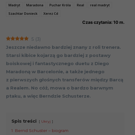
Madryt
Maradona
Puchar Króla
Real
real madryt
Szachtar Donieck
Xerez Cd
Czas czytania:
10
m.
5
(
3
)
Jeszcze niedawno bardziej znany z roli trenera.
Starsi kibice kojarzą go bardziej z postawy
boiskowej i fantastycznego duetu z Diego
Maradoną w Barcelonie, a także jednego
z pierwszych głośnych transferów między Barcą
a Realem. No cóż, mowa o bardzo barwnym
ptaku, a więc Berndzie Schusterze.
Spis treści
Ukryj
1
Bernd Schuster – biogram