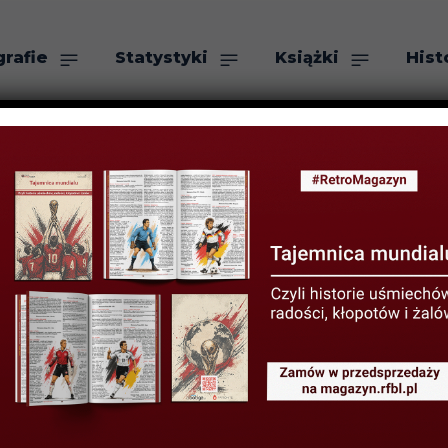
grafie
Statystyki
Książki
Hist
as
Szukaj
ku i co dalej?