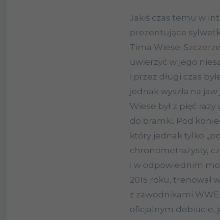
Jakiś czas temu w Int
prezentujące sylwet
Tima Wiese. Szczerz
uwierzyć w jego nie
i przez długi czas by
jednak wyszła na jaw 
Wiese był z pięć razy
do bramki. Pod konie
który jednak tylko „p
chronometrażysty, czy
i w odpowiednim mom
2015 roku, trenował
z zawodnikami WWE. 
oficjalnym debiucie, 