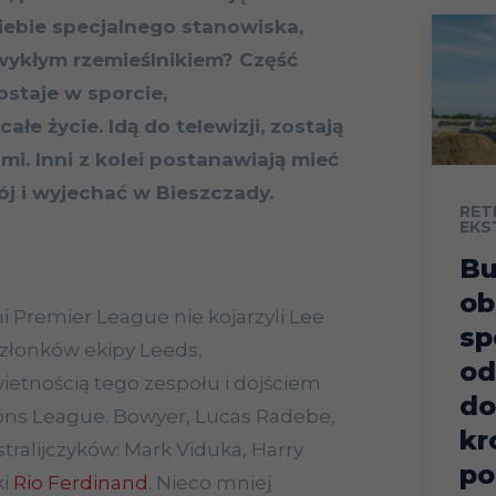
iebie specjalnego stanowiska,
 zwykłym rzemieślnikiem? Część
ostaje w sporcie,
ałe życie. Idą do telewizji, zostają
mi. Inni z kolei postanawiają mieć
ój i wyjechać w Bieszczady.
RET
EKS
B
ob
ni Premier League nie kojarzyli Lee
sp
złonków ekipy Leeds,
od
etnością tego zespołu i dojściem
do
ons League. Bowyer, Lucas Radebe,
kr
ralijczyków: Mark Viduka, Harry
po
ki
Rio Ferdinand
. Nieco mniej