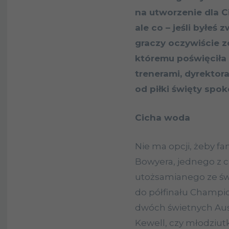
na utworzenie dla C
ale co – jeśli byłeś
graczy oczywiście z
któremu poświęciła c
trenerami, dyrektora
od piłki święty spok
Cicha woda
Nie ma opcji, żeby fa
Bowyera, jednego z c
utożsamianego ze świ
do półfinału Champi
dwóch świetnych Aust
Kewell, czy młodziut