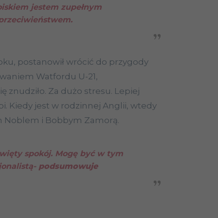
oiskiem jestem zupełnym
przeciwieństwem.
roku, postanowił wrócić do przygody
renowaniem Watfordu U-21,
ę znudziło. Za dużo stresu. Lepiej
i. Kiedy jest w rodzinnej Anglii, wtedy
em Noblem i Bobbym Zamorą.
więty spokój. Mogę być w tym
jonalistą-
podsumowuje