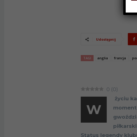
Udostępnij
TAGI
anglia
francja
po
0
(
0
)
życiu k
W
moment. 
gwoździa
piłkarsk
Status legendy klub