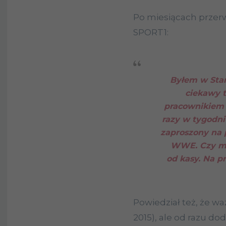
Po miesiącach przerwa
SPORT1:
Byłem w Stan
ciekawy 
pracownikiem 
razy w tygodni
zaproszony na 
WWE. Czy mo
od kasy. Na p
Powiedział też, że w
2015), ale od razu do