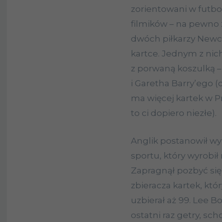
zorientowani w futbol
filmików – na pewno z
dwóch piłkarzy Newca
kartce. Jednym z nic
z porwaną koszulką –
i Garetha Barry’ego (c
ma więcej kartek w 
to ci dopiero niezłe).
Anglik postanowił w
sportu, który wyrobi
Zapragnął pozbyć się
zbieracza kartek, kt
uzbierał aż 99. Lee B
ostatni raz getry, sc