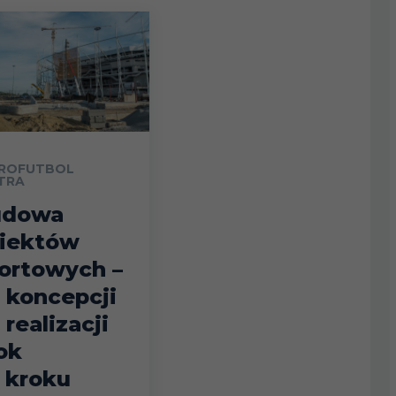
ROFUTBOL
TRA
udowa
iektów
ortowych –
 koncepcji
 realizacji
ok
 kroku