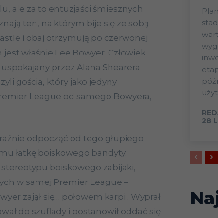
u, ale za to entuzjaści śmiesznych
Plan
stad
nają ten, na którym bije się ze sobą
wart
stle i obaj otrzymują po czerwonej
wygl
h jest właśnie Lee Bowyer. Człowiek
inwe
 uspokajany przez Alana Shearera
eta
późn
zyli gościa, który jako jedyny
użyt
Premier League od samego Bowyera,
RED
28 
yraźnie odpocząć od tego głupiego
ł mu łatkę boiskowego bandyty.
 stereotypu boiskowego zabijaki,
órych w samej Premier League –
Na
owyer zajął się… połowem karpi . Wyprał
hował do szuflady i postanowił oddać się