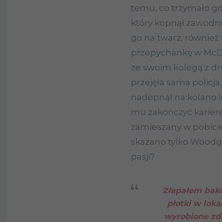
temu, co trzymało go
który kopnął zawodn
go na twarz, również 
przepychankę w McDona
ze swoim kolegą z dr
przejęła sama policja
nadepnął na kolano 
mu zakończyć karierę,
zamieszany w pobicie
skazano tylko Woodga
pasji?
Złapałem bakc
płotki w lok
wyrobione zd