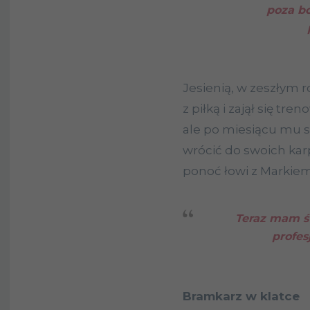
poza b
Jesienią, w zeszłym 
z piłką i zajął się t
ale po miesiącu mu si
wrócić do swoich karp
ponoć łowi z Marki
Teraz mam ś
profes
Bramkarz w klatce