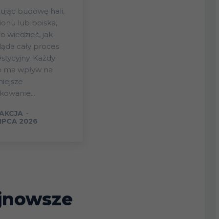
ując budowę hali,
ionu lub boiska,
o wiedzieć, jak
ąda cały proces
stycyjny. Każdy
p ma wpływ na
iejsze
kowanie...
AKCJA
-
LIPCA 2026
jnowsze