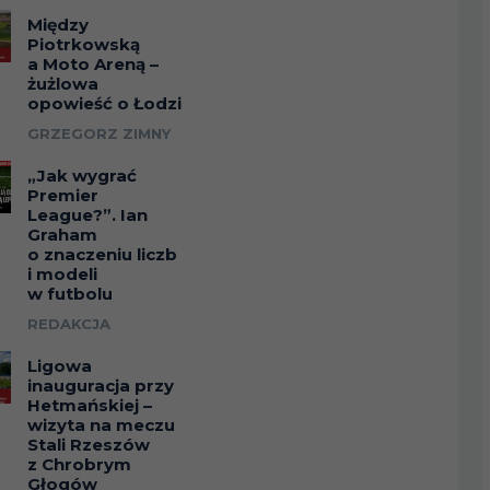
Między
Piotrkowską
a Moto Areną –
żużlowa
opowieść o Łodzi
GRZEGORZ ZIMNY
„Jak wygrać
Premier
League?”. Ian
Graham
o znaczeniu liczb
i modeli
w futbolu
REDAKCJA
Ligowa
inauguracja przy
Hetmańskiej –
wizyta na meczu
Stali Rzeszów
z Chrobrym
Głogów