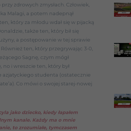
 przy zdrowych zmysłach. Człowiek,
ika Malagi, a potem nadepnął
ten, który za młodu wdał się w pijacką
ldzie, także ten, który bił się
użyny, a postępowanie w tej sprawie
. Również ten, który przegrywając 3-0,
leżącego Sagnę, czym mógł
 no i wreszcie ten, który był
 azjatyckiego studenta (ostatecznie
te’a). Co mówi o swojej starej-nowej
yla jako dziecko, kiedy łapałem
alnym kanale. Każdy ma o mnie
anie, to zrozumiałe, tymczasem