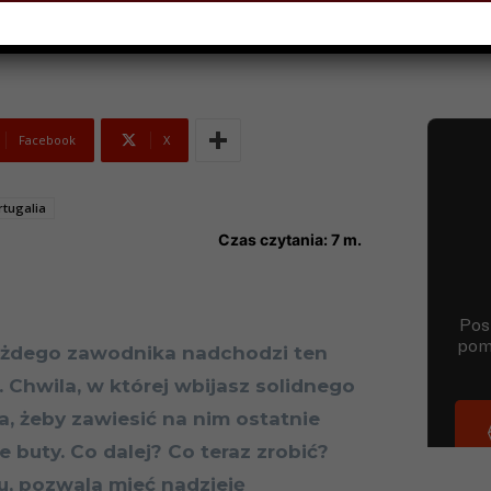
Facebook
X
rtugalia
Czas czytania:
7
m.
ażdego zawodnika nadchodzi ten
Chwila, w której wbijasz solidnego
, żeby zawiesić na nim ostatnie
ie buty. Co dalej? Co teraz zrobić?
u, pozwala mieć nadzieję