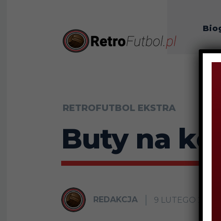
Bio
O n
RETROFUTBOL EKSTRA
Buty na koł
REDAKCJA
9 LUTEGO 2016