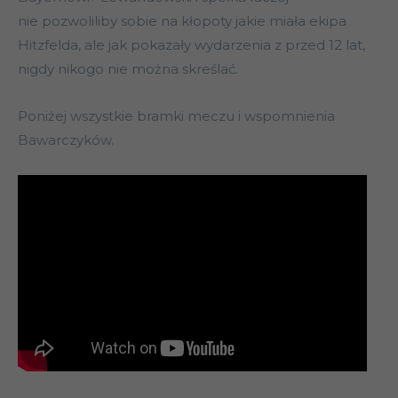
nie pozwoliliby sobie na kłopoty jakie miała ekipa
Hitzfelda, ale jak pokazały wydarzenia z przed 12 lat,
nigdy nikogo nie można skreślać.
Poniżej wszystkie bramki meczu i wspomnienia
Bawarczyków.