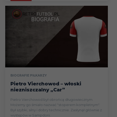
BIOGRAFIE PIŁKARZY
Pietro Vierchowod – włoski
niezniszczalny „Car”
Pietro Vierchowod był obrońcą długowiecznym.
Możemy go śmiało nazwać "stoperem kompletnym".
Był szybki, silny i dobry technicznie. Zasłynął głównie z
występów w Sampdorii.