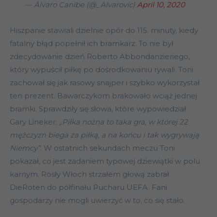
— Álvaro Canibe (@_Alvarovic)
April 10, 2020
Hiszpanie stawiali dzielnie opór do 115. minuty, kiedy
fatalny błąd popełnił ich bramkarz. To nie był
zdecydowanie dzień Roberto Abbondanzieriego,
który wypuścił piłkę po dośrodkowaniu rywali. Toni
zachował się jak rasowy snajper i szybko wykorzystał
ten prezent. Bawarczykom brakowało wciąż jednej
bramki. Sprawdziły się słowa, które wypowiedział
Gary Lineker:
„Piłka nożna to taka gra, w której 22
mężczyzn biega za piłką, a na końcu i tak wygrywają
Niemcy”
. W ostatnich sekundach meczu Toni
pokazał, co jest zadaniem typowej dziewiątki w polu
karnym. Rosły Włoch strzałem głową zabrał
DieRoten do półfinału Pucharu UEFA. Fani
gospodarzy nie mogli uwierzyć w to, co się stało.