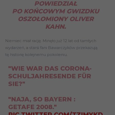
POWIEDZIAŁ
PO KOŃCOWYM GWIZDKU
OSZOŁOMIONY OLIVER
KAHN.
Niemiec miał rację. Minęło już 12 lat od tamtych
wydarzeń, a starsi fani Bawarczyków przekazują
tę historię kolejnemu pokoleniu.
"WIE WAR DAS CORONA-
SCHULJAHRESENDE FÜR
SIE?"
"NAJA, SO BAYERN :
GETAFE 2008."
PIC.TWITTER.COM/TZIMYKD