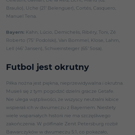
Braulio), Uche (21’ Belenguer), Cortés, Casquero,
Manuel Tena.
Bayern:
Kahn, Lúcio, Demichelis, Ribéry, Toni, Zé
Roberto (75’ Podolski), Van Bommel, Klose, Lahm,
Lell (46’ Jansen), Schweinsteiger (65’ Sosa).
Futbol jest okrutny
Piłka nożna jest piękna, nieprzewidywalna i okrutna.
Musieli się z tym pogodzić dzielni gracze Getafe.
Nie ulega wątpliwości, że wszyscy neutralni kibice
wspierali ich w dwumeczu z Bayernem. Niestety
wiele wspaniałych historii nie ma szczęśliwego
zakończenia. W półfinale Zenit Petersburg rozbił
Bawarczyków w dwumeczu 5:1, co pokazało,