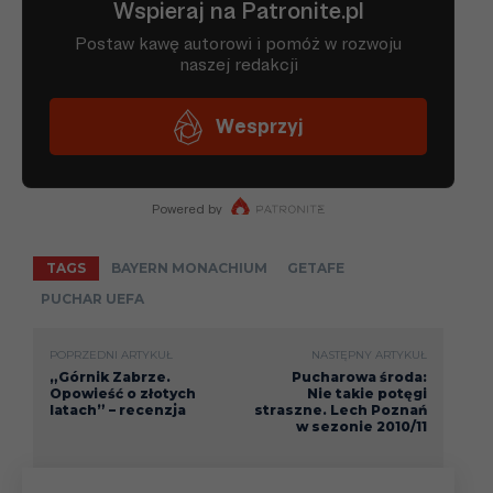
przypomina przygodę Getafe w Pucharze
UEFA 2007/2008
https://spanishfootball.typepad.com/la_liga_r
eview/2008/04/result-getafe-3.html – walka
Getafe z Bayernem w ujęciu La Liga Review
https://www.eurosport.com/football/uefa-
cup/2007-2008/getafe-rock-
bayern_sto1530785/story.shtml – Eurosport
TAGS
BAYERN MONACHIUM
GETAFE
o pierwszym meczu ćwiercfinałowym
PUCHAR UEFA
POPRZEDNI ARTYKUŁ
NASTĘPNY ARTYKUŁ
„Górnik Zabrze.
Pucharowa środa:
Opowieść o złotych
Nie takie potęgi
latach” – recenzja
straszne. Lech Poznań
w sezonie 2010/11