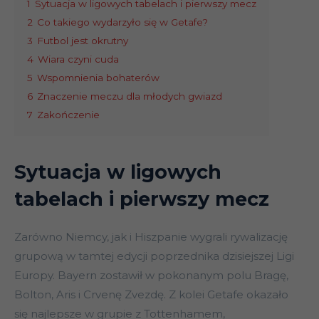
1
Sytuacja w ligowych tabelach i pierwszy mecz
2
Co takiego wydarzyło się w Getafe?
3
Futbol jest okrutny
4
Wiara czyni cuda
5
Wspomnienia bohaterów
6
Znaczenie meczu dla młodych gwiazd
7
Zakończenie
Sytuacja w ligowych
tabelach i pierwszy mecz
Zarówno Niemcy, jak i Hiszpanie wygrali rywalizację
grupową w tamtej edycji poprzednika dzisiejszej Ligi
Europy. Bayern zostawił w pokonanym polu Bragę,
Bolton, Aris i Crvenę Zvezdę. Z kolei Getafe okazało
się najlepsze w grupie z Tottenhamem,