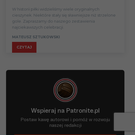
W historii piłki widzieliśmy wiele oryginalnych
cieszynek. Niektóre stały się sławniejsze niż strzelone
gole. Zapraszamy do naszego zestawienia
najciekawszych celebracji.
MATEUSZ SZTUKOWSKI
CZYTAJ