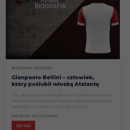
BIOGRAFIE PIŁKARZY
Gianpaolo Bellini – człowiek,
który poślubił włoską Atalantę
Czy, aby zostać wielkim piłkarzem trzeba koniecznie
zdobyć wiele treofeów? Historia Gianpaolo Bellniego
pokazuje, że niekoniecznie tak musi być.
MATEUSZ SZTUKOWSKI
CZYTAJ