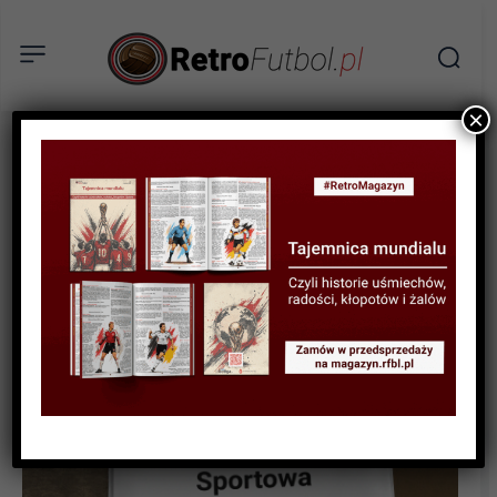
×
HISTORYCZNE MECZE
Cud w Getafe. Walka
hiszpańskiego kopciuszka
z niemieckim gigantem