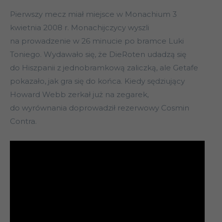
Pierwszy mecz miał miejsce w Monachium 3
kwietnia 2008 r. Monachijczycy wyszli
na prowadzenie w 26 minucie po bramce Luki
Toniego. Wydawało się, że DieRoten udadzą się
do Hiszpanii z jednobramkową zaliczką, ale Getafe
pokazało, jak gra się do końca. Kiedy sędziujący
Howard Webb zerkał już na zegarek,
do wyrównania doprowadził rezerwowy Cosmin
Contra.