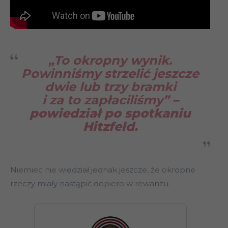
„To okropny wynik.
Powinniśmy strzelić jeszcze
dwie lub trzy bramki
i za to zapłaciliśmy”
–
powiedział po spotkaniu
Hitzfeld.
Niemiec nie wiedział jednak jeszcze, że okropne
rzeczy miały nastąpić dopiero w rewanżu.