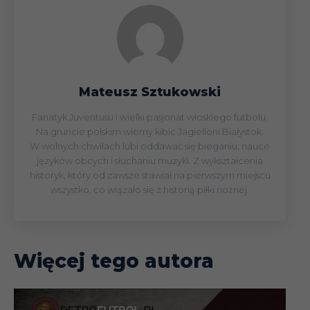
Mateusz Sztukowski
Fanatyk Juventusu i wielki pasjonat włoskiego futbolu.
Na gruncie polskim wierny kibic Jagielloni Białystok.
W wolnych chwilach lubi oddawać się bieganiu, nauce
języków obcych i słuchaniu muzyki. Z wykształcenia
historyk, który od zawsze stawiał na pierwszym miejscu
wszystko, co wiązało się z historią piłki nożnej.
Więcej tego autora