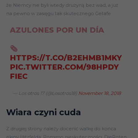
że Niemcy nie byli wtedy drużyną bez wad, a już
na pewno w zasięgu tak skutecznego Getafe.
AZULONES POR UN DÍA
🗞️
HTTPS://T.CO/B2EHMB1MKY
PIC.TWITTER.COM/98HPDY
FIEC
— Los otros 17 (@Losotros18)
November 18, 2018
Wiara czyni cuda
Z drugiej strony należy docenić walkę do końca
ekipy Hitzfelda. Pomimo nieskuteczności, DieRoten