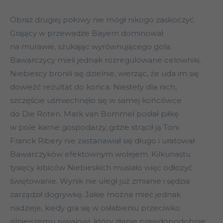
Obraz drugiej połowy nie mógł nikogo zaskoczyć.
Grający w przewadze Bayern dominował
na murawie, szukając wyrównującego gola.
Bawarczycy mieli jednak rozregulowane celowniki.
Niebiescy bronili się dzielnie, wierząc, że uda im się
dowieźć rezultat do końca. Niestety dla nich,
szczęście uśmiechnęło się w samej końcówce
do Die Roten. Mark van Bommel posłał piłkę
w pole karne gospodarzy, gdzie strącił ją Toni.
Franck Ribery nie zastanawiał się długo i uratował
Bawarczyków efektownym wolejem. Kilkunastu
tysięcy kibiców Niebieskich musiało więc odłożyć
świętowanie. Wynik nie uległ już zmianie i sędzia
zarządził dogrywkę. Jakie można mieć jednak
nadzieje, kiedy gra się w osłabieniu przeciwko
silniejszemu rywalowi, który złapie prawdopodobnie