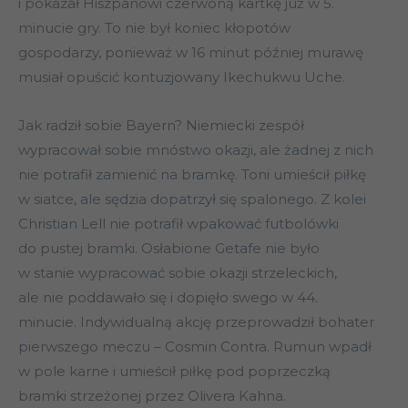
i pokazał Hiszpanowi czerwoną kartkę już w 5.
minucie gry. To nie był koniec kłopotów
gospodarzy, ponieważ w 16 minut później murawę
musiał opuścić kontuzjowany Ikechukwu Uche.
Jak radził sobie Bayern? Niemiecki zespół
wypracował sobie mnóstwo okazji, ale żadnej z nich
nie potrafił zamienić na bramkę. Toni umieścił piłkę
w siatce, ale sędzia dopatrzył się spalonego. Z kolei
Christian Lell nie potrafił wpakować futbolówki
do pustej bramki. Osłabione Getafe nie było
w stanie wypracować sobie okazji strzeleckich,
ale nie poddawało się i dopięło swego w 44.
minucie. Indywidualną akcję przeprowadził bohater
pierwszego meczu – Cosmin Contra. Rumun wpadł
w pole karne i umieścił piłkę pod poprzeczką
bramki strzeżonej przez Olivera Kahna.