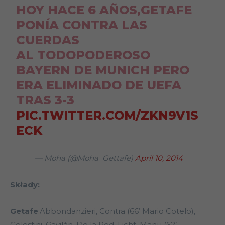
HOY HACE 6 AÑOS,GETAFE
PONÍA CONTRA LAS
CUERDAS
AL TODOPODEROSO
BAYERN DE MUNICH PERO
ERA ELIMINADO DE UEFA
TRAS 3-3
PIC.TWITTER.COM/ZKN9V1S
ECK
— Moha (@Moha_Gettafe)
April 10, 2014
Składy:
Getafe
:Abbondanzieri, Contra (66’ Mario Cotelo),
Celestini, Gavilán, De la Red, Licht, Manu (62’