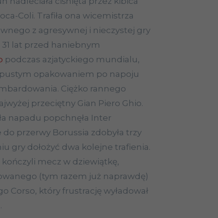
un nadleciała ciśnięta przez kibica
ca-Coli. Trafiła ona wicemistrza
ławnego z agresywnej i nieczystej gry
 31 lat przed haniebnym
o
podczas azjatyckiego mundialu,
 pustym opakowaniem po napoju
 bombardowania. Ciężko rannego
ajwyżej przeciętny Gian Piero Ghio.
ła napadu popchnęła Inter
e do przerwy Borussia zdobyła trzy
u gry dołożyć dwa kolejne trafienia.
 kończyli mecz w dziewiątkę,
zjowanego (tym razem już naprawdę)
o Corso, który frustrację wyładował
.