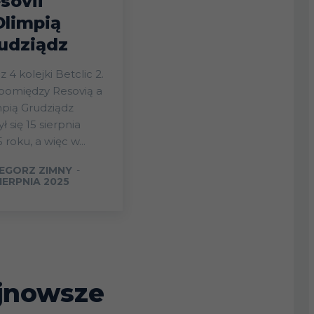
sovii
Olimpią
udziądz
 4 kolejki Betclic 2.
 pomiędzy Resovią a
pią Grudziądz
ł się 15 sierpnia
 roku, a więc w...
EGORZ ZIMNY
-
IERPNIA 2025
jnowsze