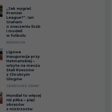
„Jak wygrać
Premier
League?”. Ian
Graham
o znaczeniu liczb
i modeli
w futbolu
REDAKCJA
Ligowa
inauguracja przy
Hetmańskiej –
wizyta na meczu
Stali Rzeszów
z Chrobrym
Głogów
GRZEGORZ ZIMNY
Mundial to więcej
niż piłka – pięć
obrazów
z mistrzostw