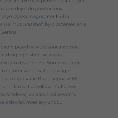
h czasach nie było prawnie ustalonych
h może dojść do powtórzenia
a czym zyskał negocjator klubu
es Helmut Grasshof, było przeniesienie
Berlina.
padło przed wskrzeszoną nadzieją.
ast drugiego, stało się areną
a w tym dwumeczu, Borussia uległa
nżu Inter zachował przewagę.
 na to spotkanie Boninsegna w 89.
ciem złamał Ludwikowi Mullerowi
 piszczelową, co dało środkowemu
e dziewięć miesięcy urlopu