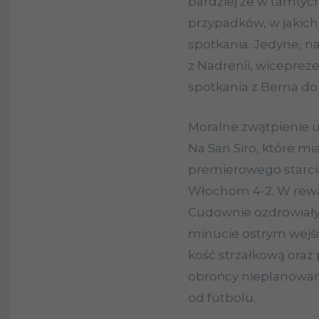
bardziej że w tamtyc
przypadków, w jakic
spotkania. Jedyne, n
z Nadrenii, wiceprez
spotkania z Berna do 
Moralne zwątpienie u
Na San Siro, które mi
premierowego starci
Włochom 4-2. W rewa
Cudownie ozdrowiały
minucie ostrym wejś
kość strzałkową oraz
obrońcy nieplanowan
od futbolu.