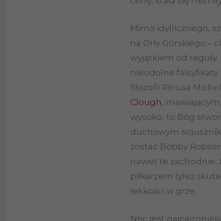
cenę, stała się nie
Mimo idyllicznego, s
na Orły Górskiego – ob
wyjątkiem od reguły
nieudolne falsyfikaty
filozofii Rinusa Mich
Clough
, mawiającym,
wysoko, to Bóg stwo
duchowym sojuszniki
zostać Bobby Robson 
nawet te zachodnie,
piłkarzem tyleż skut
lekkości w grze.
Noc jest najciemniej