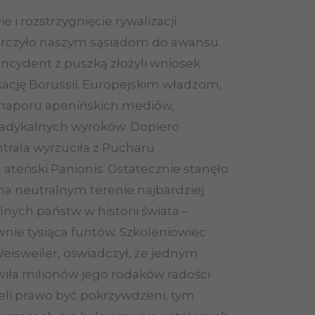
 i rozstrzygnięcie rywalizacji
rczyło naszym sąsiadom do awansu.
incydent z puszką złożyli wniosek
kację Borussii. Europejskim władzom,
aporu apenińskich mediów,
radykalnych wyroków. Dopiero
trala wyrzuciła z Pucharu
teński Panionis. Ostatecznie stanęło
a neutralnym terenie najbardziej
nych państw w historii świata –
ywnie tysiąca funtów. Szkoleniowiec
isweiler, oświadczył, że jednym
iła milionów jego rodaków radości
eli prawo być pokrzywdzeni, tym