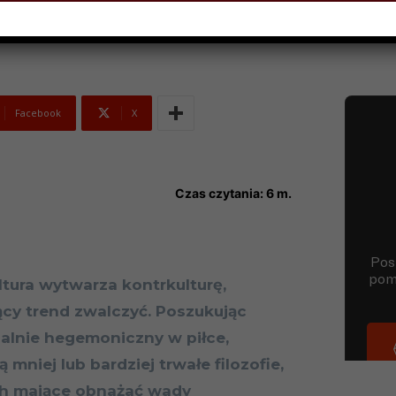
Facebook
X
Czas czytania:
6
m.
tura wytwarza kontrkulturę,
cy trend zwalczyć. Poszukując
alnie hegemoniczny w piłce,
mniej lub bardziej trwałe filozofie,
ch mające obnażać wady