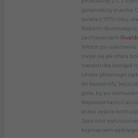
prowadziły 2-1, z tryb
gospodarzy puszka Co
świata z 1970 roku, s
Roberto Boninsegnę.
zachowaniem
Rivald
Włoch po uderzeniu
zwijał się jak ofiara
napastnika zastąpił n
Utrata głównego żąd
do katastrofy. Jeszcz
gole, by po wznowieni
Reprezentanci Calcio
przez zejście kontu
Jaira oraz wyrzuconeg
kopnięciem sędziego