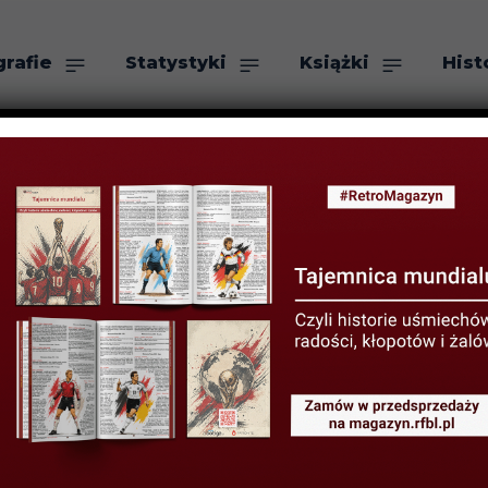
grafie
Statystyki
Książki
Hist
as
Szukaj
tórym umarło C
15