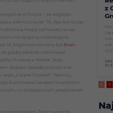
Re
miłym, przemijającym wspomnieniem.
z 
zczególnie w Polsce – ze względu
Gr
razu piłki nożnej lat ’70, Ajax był raczej
Mecz
. Futbolową mapę zajmowały raczej
Ligi
 Interu niż epigony rozkwitającej
Olim
elsa. W Anglii osamotniony był
Brian
odby
2025
 że gdyby piłkarze mieli kopać
rzyłby murawę w Niebie. Jego
GRZ
22 S
em dopiero dekadę później miał
i jego „Carpet Football”. Niemcy,
 były ilustrowane Gerdem Muellerem,
ecznym, co pozbawionym jakiejkolwiek
Na
sza przed świtem. Zanim wzeszło