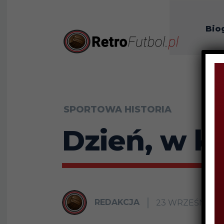
Bio
O n
SPORTOWA HISTORIA
Dzień, w k
REDAKCJA
23 WRZEŚNIA 20