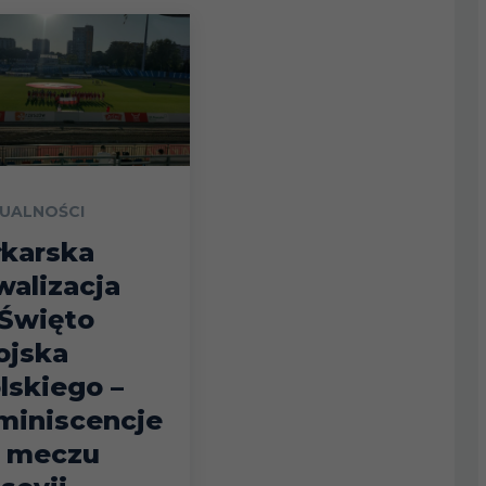
UALNOŚCI
łkarska
walizacja
Święto
jska
lskiego –
miniscencje
 meczu