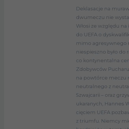
Deklasacje na murawie
dwumeczu nie wysta
Włosi ze względu na 
do UEFA o dyskwalifi
mimo agresywnego n
niespieszno było do 
co kontynentalna cen
Zdobywców Pucharu a
na powtórce meczu n
neutralnego z neutral
Szwajcarii – oraz grz
ukaranych, Hannes We
cięciem UEFA pozbaw
z triumfu. Niemcy mi