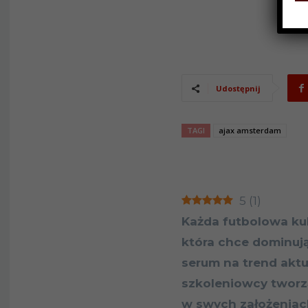
Udostępnij
TAGI
ajax amsterdam
5
(
1
)
Każda futbolowa kul
która chce dominują
serum na trend aktu
szkoleniowcy tworzą 
w swych założenia