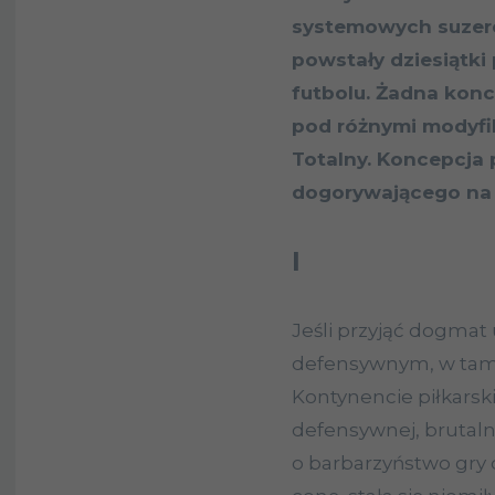
systemowych suzere
powstały dziesiątk
futbolu. Żadna konc
pod różnymi modyfik
Totalny. Koncepcja
dogorywającego na 
I
Jeśli przyjąć dogmat
defensywnym, w tamt
Kontynencie piłkarski
defensywnej, brutalnej
o barbarzyństwo gry 