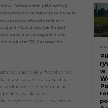
nów. Od narodzin piłki nożnej
i pomysłów na dominację w świecie
epcja nie przetrwała jednak –
acjami – tak długo jak Futbol
 powstała jako antagonizm dla
początku lat ’70 Catenaccio.
AKT
Pi
ry
w 
 ustanawiający piękny futbol ponad
Wo
ym roku zakończyło się na Starym
Po
e średniowiecze. Era Catenaccio –
re
, ocierającej się nieraz
po
dla korzystnego wyniku za wszelką