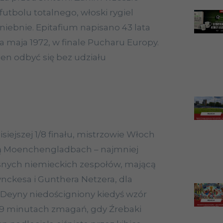
futbolu totalnego, włoski rygiel
iebnie. Epitafium napisano 43 lata
a maja 1972, w finale Pucharu Europy.
ien odbyć się bez udziału
isiejszej 1/8 finału, mistrzowie Włoch
sią Moenchengladbach – najmniej
nych niemieckich zespołów, mającą
nckesa i Gunthera Netzera, dla
Deyny niedościgniony kiedyś wzór
29 minutach zmagań, gdy Źrebaki