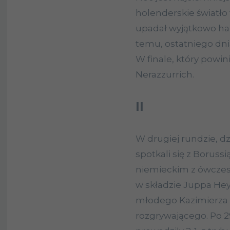
holenderskie światło 
upadał wyjątkowo han
temu, ostatniego dni
W finale, który powin
Nerazzurrich.
II
W drugiej rundzie, dz
spotkali się z Borus
niemieckim z ówczes
w składzie Juppa Hey
młodego Kazimierza 
rozgrywającego. Po 