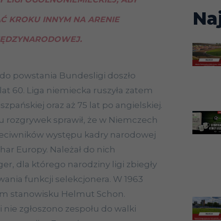
Na
Ć KROKU INNYM NA ARENIE
IĘDZYNARODOWEJ.
do powstania Bundesligi doszło
lat 60. Liga niemiecka ruszyła zatem
iszpańskiej oraz aż 75 lat po angielskiej.
u rozgrywek sprawił, że w Niemczech
rzeciwników występu kadry narodowej
ar Europy. Należał do nich
, dla którego narodziny ligi zbiegły
ania funkcji selekcjonera. W 1963
tym stanowisku Helmut Schon.
i nie zgłoszono zespołu do walki