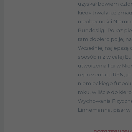
uzyskał bowiem czło
kiedy trwały już zma
nieobecności Niemc
Bundesligi. Po raz p
tam dopiero po jej na
Wcześniej najlepszą
sposób niż w całej E
utworzenia ligi w Ni
reprezentacji RFN, je
niemieckiego futbolu
roku, w liście do kier
Wychowania Fizyczneg
Linnemanna, pisał w 
POTRZEBUJEMY