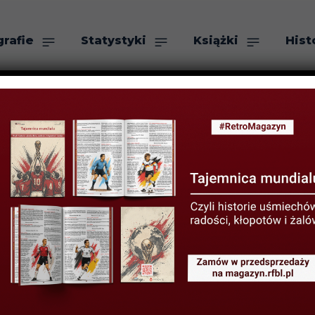
grafie
Statystyki
Książki
Hist
as
Szukaj
i propagandowy
ranco