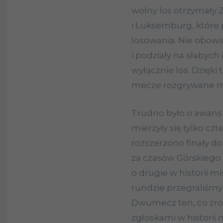
wolny los otrzymały Z
i Luksemburg, które 
losowania. Nie obow
i podziały na słabyc
wyłącznie los. Dzięki 
mecze rozgrywane m
Trudno było o awans 
mierzyły się tylko czt
rozszerzono finały d
za czasów Górskiego n
o drugie w historii m
rundzie przegraliśmy
Dwumecz ten, co zrozu
zgłoskami w historii