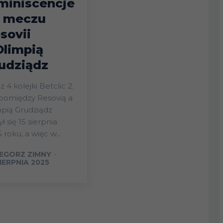
miniscencje
 meczu
sovii
Olimpią
udziądz
 4 kolejki Betclic 2.
 pomiędzy Resovią a
pią Grudziądz
ł się 15 sierpnia
 roku, a więc w...
EGORZ ZIMNY
-
IERPNIA 2025