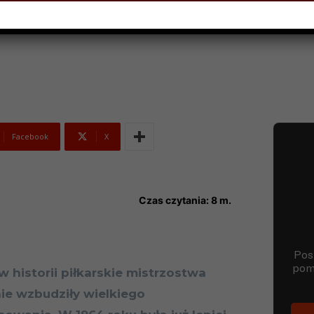
PNIA 2018
Facebook
X
Czas czytania:
8
m.
w historii piłkarskie mistrzostwa
ie wzbudziły wielkiego