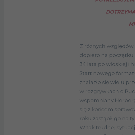
DOTRZYMA
M
Z różnych względów 
dopiero na początku 
34 lata po włoskiej i h
Start nowego format
znalazło się wielu p
w rozgrywkach o Puch
wspomniany Herberger
się z końcem sprawow
roku zastąpił go na 
W tak trudnej sytuacj