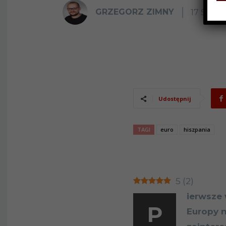
GRZEGORZ ZIMNY
17 SIER
Udostępnij
TAGI
euro
hiszpania
5
(
2
)
ierwsze 
P
Europy n