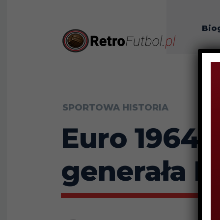
Bio
O n
SPORTOWA HISTORIA
Euro 1964 
generała F