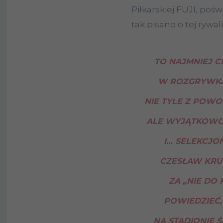
Piłkarskiej FUJI, poś
tak pisano o tej rywali
TO NAJMNIEJ C
W ROZGRYWKA
NIE TYLE Z POWO
ALE WYJĄTKOWO
I… SELEKCJO
CZESŁAW KRUG
ZA „NIE DO
POWIEDZIEĆ,
NA STADIONIE 