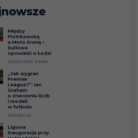
jnowsze
Między
Piotrkowską
a Moto Areną –
żużlowa
opowieść o Łodzi
GRZEGORZ ZIMNY
„Jak wygrać
Premier
League?”. Ian
Graham
o znaczeniu liczb
i modeli
w futbolu
REDAKCJA
Ligowa
inauguracja przy