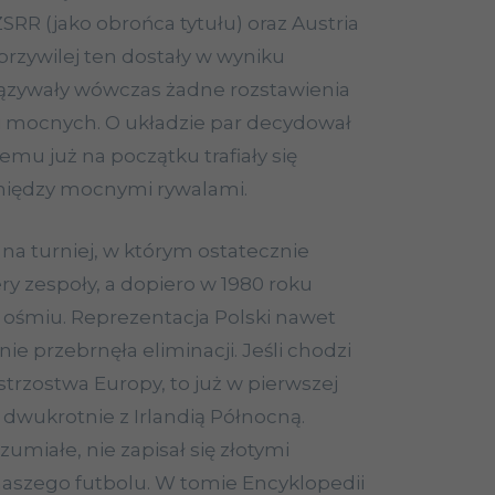
SRR (jako obrońca tytułu) oraz Austria
przywilej ten dostały w wyniku
iązywały wówczas żadne rozstawienia
h i mocnych. O układzie par decydował
temu już na początku trafiały się
iędzy mocnymi rywalami.
na turniej, w którym ostatecznie
ery zespoły, a dopiero w 1980 roku
o ośmiu. Reprezentacja Polski nawet
ie przebrnęła eliminacji. Jeśli chodzi
istrzostwa Europy, to już w pierwszej
 dwukrotnie z Irlandią Północną.
miałe, nie zapisał się złotymi
 naszego futbolu. W tomie Encyklopedii