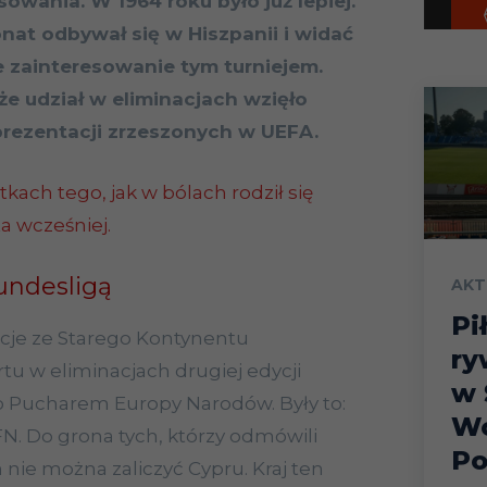
sowania. W 1964 roku było już lepiej.
at odbywał się w Hiszpanii i widać
e zainteresowanie tym turniejem.
że udział w eliminacjach wzięło
prezentacji zrzeszonych w UEFA.
tkach tego, jak w bólach rodził się
ta wcześniej.
undesligą
AKT
Pi
acje ze Starego Kontynentu
ry
artu w eliminacjach drugiej edycji
w 
o Pucharem Europy Narodów. Były to:
Wo
RFN. Do grona tych, którzy odmówili
Po
 nie można zaliczyć Cypru. Kraj ten