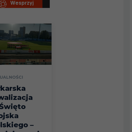
UALNOŚCI
łkarska
walizacja
Święto
jska
lskiego –