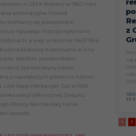
re
nkostwo w UEFA dopiero w 1962 roku,
po
gania eliminacyjne. Powód
Re
ów tłumaczy się powstaniem
z 
ierwszy ligowego mistrza wyłoniono
Gr
rodzinach, a więc w sezonie 1963/1964.
 drużynę klubową mianowano w inny
Mecz
uropie. Wielkim zwolennikiem
Ligi
Olim
emczech był ówczesny trener
odby
dna z największych postaci w historii
2025
, czyli Sepp Herberger. Już w 1936
GRZ
ownika sekcji piłki nożnej Związku
22 S
o Rzeszy Niemieckiej, Felixa
ten sposób:
 LIGI OGÓLNONIEMIECKIEJ, ABY