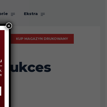
orie
Ekstra
×
KUP MAGAZYN DRUKOWANY
 sukces