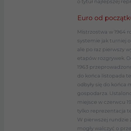
o tytuł najlepszej rep
Euro od początk
Mistrzostwa w 1964 
systemie jak turniej 
ale po raz pierwszy
etapów rozgrywek. Od
1963 przeprowadzono 
do końca listopada t
odbyły się do końca 
gospodarza. Ustalono,
miejsce w czerwcu 196
tylko reprezentacja t
W pierwszej rundzie 
mogły walczyć o prze