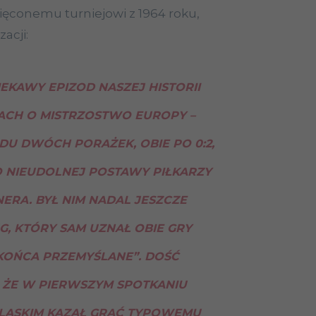
więconemu turniejowi z 1964 roku,
zacji:
IEKAWY EPIZOD NASZEJ HISTORII
CH O MISTRZOSTWO EUROPY –
DU DWÓCH PORAŻEK, OBIE PO 0:2,
 NIEUDOLNEJ POSTAWY PIŁKARZY
NERA. BYŁ NIM NADAL JESZCZE
, KTÓRY SAM UZNAŁ OBIE GRY
 KOŃCA PRZEMYŚLANE”. DOŚĆ
 ŻE W PIERWSZYM SPOTKANIU
ŚLĄSKIM KAZAŁ GRAĆ TYPOWEMU