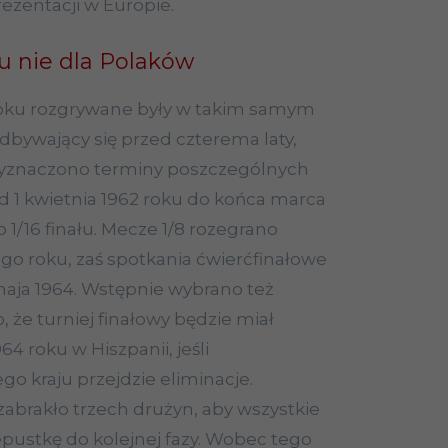
rezentacji w Europie.
u nie dla Polaków
roku rozgrywane były w takim samym
odbywający się przed czterema laty,
 wyznaczono terminy poszczególnych
 1 kwietnia 1962 roku do końca marca
1/16 finału. Mecze 1/8 rozegrano
ego roku, zaś spotkania ćwierćfinałowe
maja 1964. Wstępnie wybrano też
 że turniej finałowy będzie miał
4 roku w Hiszpanii, jeśli
ego kraju przejdzie eliminacje.
zabrakło trzech drużyn, aby wszystkie
pustkę do kolejnej fazy. Wobec tego