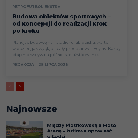
RETROFUTBOL EKSTRA
Budowa obiektów sportowych –
od koncepcji do realizacji krok
po kroku
Planując budowę hali, stadionu lub boiska, warto
wiedzieć, jak wygląda cały proces inwestycyjny. Każdy
etap ma wpływ na późniejsze użytkowanie...
REDAKCJA
-
28 LIPCA 2026
Najnowsze
Między Piotrkowską a Moto
Areną – żużlowa opowieść
o Łodzi