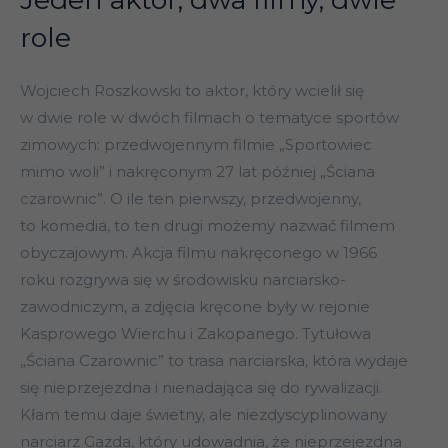
role
Wojciech Roszkowski to aktor, który wcielił się
w dwie role w dwóch filmach o tematyce sportów
zimowych: przedwojennym filmie „Sportowiec
mimo woli” i nakręconym 27 lat później „Ściana
czarownic”. O ile ten pierwszy, przedwojenny,
to komedia, to ten drugi możemy nazwać filmem
obyczajowym. Akcja filmu nakręconego w 1966
roku rozgrywa się w środowisku narciarsko-
zawodniczym, a zdjęcia kręcone były w rejonie
Kasprowego Wierchu i Zakopanego. Tytułowa
„Ściana Czarownic” to trasa narciarska, która wydaje
się nieprzejezdna i nienadająca się do rywalizacji.
Kłam temu daje świetny, ale niezdyscyplinowany
narciarz Gazda, który udowadnia, że nieprzejezdna