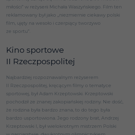
miłości” w reżyserii Michała Waszyńskiego. Film ten
reklamowany był jako „niezmiernie ciekawy polski
film, ujęty na wesoło i czerpiący tworzywo
ze sportu”.
Kino sportowe
II Rzeczpospolitej
Najbardziej rozpoznawalnym reżyserem
II Rzeczpospolitej, kręcącym filmy o tematyce
sportowej, był Adam Krzeptowski. Krzeptowski
pochodził ze znanej zakopiańskiej rodziny. Nie dość,
że rodzina była bardzo znana, to do tego była
bardzo usportowiona. Jego rodzony brat, Andrzej
Krzeptowski I, był wielokrotnym mistrzem Polski
w narciarstwie, dwukrotnym olimpijczykiem