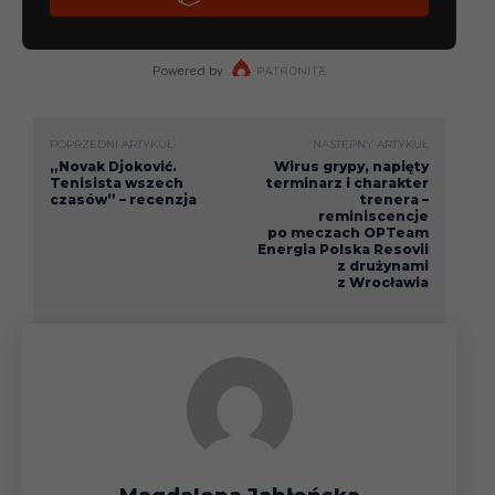
POPRZEDNI ARTYKUŁ
NASTĘPNY ARTYKUŁ
„Novak Djoković.
Wirus grypy, napięty
Tenisista wszech
terminarz i charakter
czasów” – recenzja
trenera –
reminiscencje
po meczach OPTeam
Energia Polska Resovii
z drużynami
z Wrocławia