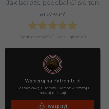
Jak bardzo podobał Ci się ten
artykuł?
Średnia ocena
5
/ 5. Licznik głosów
9