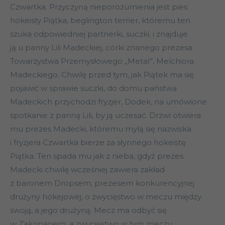
Czwartka. Przyczyną nieporozumienia jest pies
hokeisty Piątka, beglington terrier, któremu ten
szuka odpowiedniej partnerki, suczki, i znajduje
ją u panny Lili Madeckiej, córki znanego prezesa
Towarzystwa Przemysłowego „Metal”, Melchiora
Madeckiego. Chwilę przed tym, jak Piątek ma się
pojawić w sprawie suczki, do domu państwa
Madeckich przychodzi fryzjer, Dodek, na umówione
spotkanie z panną Lili, by ją uczesać. Drzwi otwiera
mu prezes Madecki, któremu mylą się nazwiska
i fryzjera Czwartka bierze za słynnego hokeistę
Piątka. Ten spada mu jak z nieba, gdyż prezes
Madecki chwilę wcześniej zawiera zakład
z baronem Dropsem, prezesem konkurencyjnej
drużyny hokejowej, o zwycięstwo w meczu między
swoją, a jego drużyną. Mecz ma odbyć się
w Zakopanem, a zwycięstwo w tym meczu