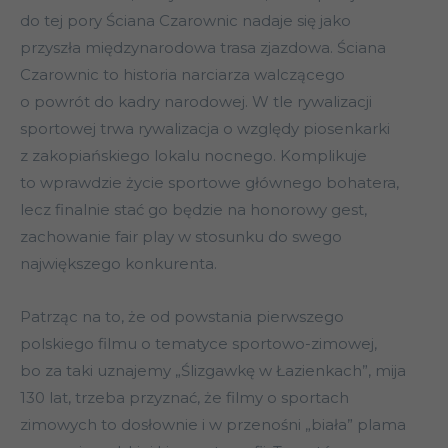
do tej pory Ściana Czarownic nadaje się jako
przyszła międzynarodowa trasa zjazdowa. Ściana
Czarownic to historia narciarza walczącego
o powrót do kadry narodowej. W tle rywalizacji
sportowej trwa rywalizacja o względy piosenkarki
z zakopiańskiego lokalu nocnego. Komplikuje
to wprawdzie życie sportowe głównego bohatera,
lecz finalnie stać go będzie na honorowy gest,
zachowanie fair play w stosunku do swego
największego konkurenta.
Patrząc na to, że od powstania pierwszego
polskiego filmu o tematyce sportowo-zimowej,
bo za taki uznajemy „Ślizgawkę w Łazienkach”, mija
130 lat, trzeba przyznać, że filmy o sportach
zimowych to dosłownie i w przenośni „biała” plama