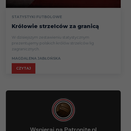
STATYSTYKI FUTBOLOWE
Królowie strzelców za granicą
W dzisiejszym zestawieniu statystycznym
prezentujemy polskich królów strzelców lig
zagranicznych.
MAGDALENA JABŁOŃSKA
CZYTAJ