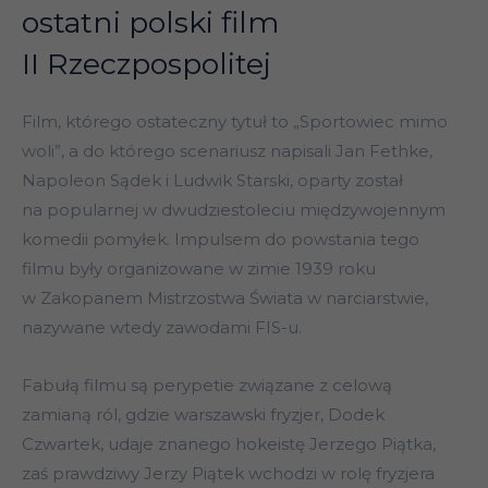
ostatni polski film
II Rzeczpospolitej
Film, którego ostateczny tytuł to „Sportowiec mimo
woli”, a do którego scenariusz napisali Jan Fethke,
Napoleon Sądek i Ludwik Starski, oparty został
na popularnej w dwudziestoleciu międzywojennym
komedii pomyłek. Impulsem do powstania tego
filmu były organizowane w zimie 1939 roku
w Zakopanem Mistrzostwa Świata w narciarstwie,
nazywane wtedy zawodami FIS-u.
Fabułą filmu są perypetie związane z celową
zamianą ról, gdzie warszawski fryzjer, Dodek
Czwartek, udaje znanego hokeistę Jerzego Piątka,
zaś prawdziwy Jerzy Piątek wchodzi w rolę fryzjera