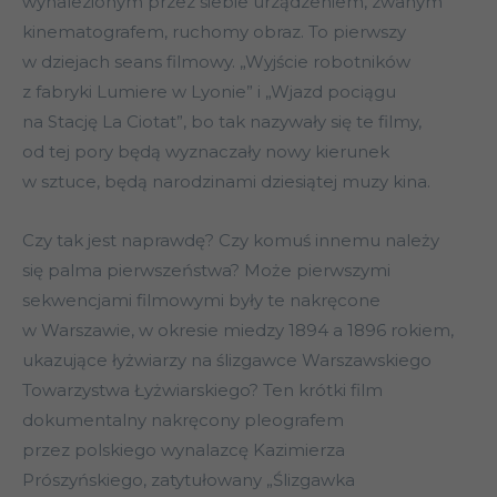
wynalezionym przez siebie urządzeniem, zwanym
kinematografem, ruchomy obraz. To pierwszy
w dziejach seans filmowy. „Wyjście robotników
z fabryki Lumiere w Lyonie” i „Wjazd pociągu
na Stację La Ciotat”, bo tak nazywały się te filmy,
od tej pory będą wyznaczały nowy kierunek
w sztuce, będą narodzinami dziesiątej muzy kina.
Czy tak jest naprawdę? Czy komuś innemu należy
się palma pierwszeństwa? Może pierwszymi
sekwencjami filmowymi były te nakręcone
w Warszawie, w okresie miedzy 1894 a 1896 rokiem,
ukazujące łyżwiarzy na ślizgawce Warszawskiego
Towarzystwa Łyżwiarskiego? Ten krótki film
dokumentalny nakręcony pleografem
przez polskiego wynalazcę Kazimierza
Prószyńskiego, zatytułowany „Ślizgawka