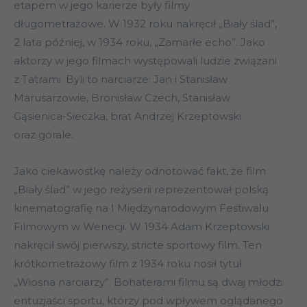
etapem w jego karierze były filmy
długometrażowe. W 1932 roku nakręcił „Biały ślad”,
2 lata później, w 1934 roku, „Zamarłe echo”. Jako
aktorzy w jego filmach występowali ludzie związani
z Tatrami. Byli to narciarze: Jan i Stanisław
Marusarzowie, Bronisław Czech, Stanisław
Gąsienica-Sieczka, brat Andrzej Krzeptowski
oraz górale.
Jako ciekawostkę należy odnotować fakt, że film
„Biały ślad” w jego reżyserii reprezentował polską
kinematografię na I Międzynarodowym Festiwalu
Filmowym w Wenecji. W 1934 Adam Krzeptowski
nakręcił swój pierwszy, stricte sportowy film. Ten
krótkometrażowy film z 1934 roku nosił tytuł
„Wiosna narciarzy”. Bohaterami filmu są dwaj młodzi
entuzjaści sportu, którzy pod wpływem oglądanego