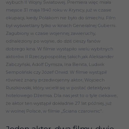
wybuch II Wojny Światowej. Premiera więc miała
miejsce 31 maja 1940 roku w Krynicy, już w czasie
okupacji, kiedy Polakom nie było do śmiechu. Film
był wyświetlany tylko w kinach Generalnej Guberni.
Zagubiony w czasie wojennej zawieruchy,
odnaleziony po wojnie, do dziś cieszy fanów
dobrego kina. W filmie wystąpiło wielu wybitnych
aktorów II Rzeczypospolitej takich jak Aleksander
Żabczyński, Adolf Dymsza, Ina Benita, Ludwik
Sempoliński czy Józef Orwid. W filmie wystąpił
również znany przedwojenny aktor, Wojciech
Ruszkowski, który wcielił się w postać detektywa
hotelowego Dżemsa. Dla nas jest to o tyle ciekawe,
że aktor ten wystąpił dokładnie 27 lat później, już
w wolnej Polsce, w filmie „Ściana czarownic”.
Jeden aktor, dwa filmy, dwie