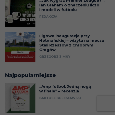
„Jak wygrać Premier League?”.
Ian Graham o znaczeniu liczb
i modeli w futbolu
REDAKCJA
Ligowa inauguracja przy
Hetmańskiej – wizyta na meczu
Stali Rzeszów z Chrobrym
Głogów
GRZEGORZ ZIMNY
Najpopularniejsze
„Amp futbol. Jedną nogą
w finale” – recenzja
BARTOSZ BOLESŁAWSKI