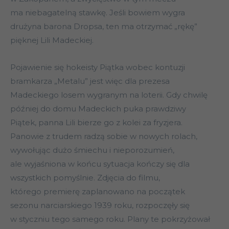
ma niebagatelną stawkę. Jeśli bowiem wygra
drużyna barona Dropsa, ten ma otrzymać „rękę”
pięknej Lili Madeckiej.
Pojawienie się hokeisty Piątka wobec kontuzji
bramkarza „Metalu” jest więc dla prezesa
Madeckiego losem wygranym na loterii. Gdy chwilę
później do domu Madeckich puka prawdziwy
Piątek, panna Lili bierze go z kolei za fryzjera.
Panowie z trudem radzą sobie w nowych rolach,
wywołując dużo śmiechu i nieporozumień,
ale wyjaśniona w końcu sytuacja kończy się dla
wszystkich pomyślnie. Zdjęcia do filmu,
którego premierę zaplanowano na początek
sezonu narciarskiego 1939 roku, rozpoczęły się
w styczniu tego samego roku. Plany te pokrzyżował