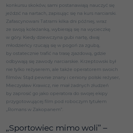
konkursu skoków, sami postanawiają nauczyć się
jeździć na nartach, zapisując się na kurs narciarski.
Zafascynowani Tatrami kilka dni później, wraz
ze swoją koleżanką, wybierają się na wycieczkę
w góry. Kiedy dziewczyna gubi nartę, dwaj
młodzieńcy rzucają się w pogoń za zgubą,
by ostatecznie trafić na trasę zjazdową, gdzie
odbywają się zawody narciarskie. Krzeptowski był
nie tylko reżyserem, ale także operatorem swoich
filmów. Stąd pewnie znany i ceniony polski reżyser,
Mieczysław Krawicz, nie miał żadnych złudzeń
by zaprosić go jako operatora do swojej ekipy
przygotowującej film pod roboczym tytułem
„Romans w Zakopanem”.
„Sportowiec mimo woli” –