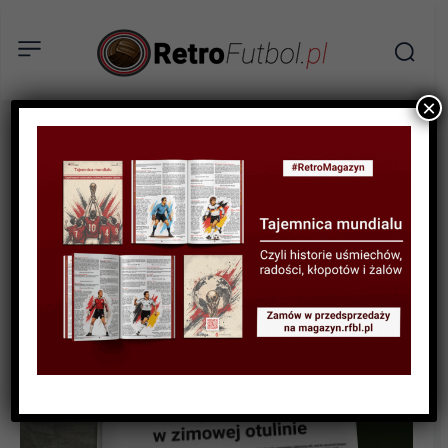
×
RETROFUTBOL EKSTRA
Filmy sportowe w zimowej
otulinie