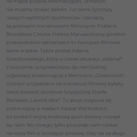
na mapie polskiej kinematografii. Tematów
nie musimy szukać daleko. Już same życiorysy
naszych wybitnych sportowców i narciarzy
są gotowymi scenariuszami filmowymi. Postacie
Bronisława Czecha, Heleny Marusarzówny, górskich
przewodników tatrzańskich to tworzywo filmowe
same w sobie. Także postać Adama
Krzeptowskiego, który w czasie okupacji „zasłynął”
z tworzenia i przynależności do niechlubnej
organizacji kolaborującej z Niemcami „Goralenvolk”.
Dobrym przykładem na scenariusz filmowy byłaby
także powieść sportowo turystyczną Józefa
Bieniasza „Lawina idzie”. Tu akcja rozgrywa się
przed wojną w realiach Karpat Wschodnich,
bo przed II wojną światową sport zimowy rozwijał
się i tam. Nic innego, tylko pozostaje nam czekać
na nowy film o tematyce zimowej. Oby nie za długo.