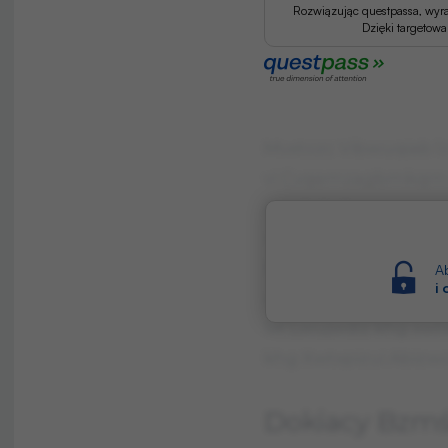
Rozwiązując questpassa, wyr
Dzięki targetow
Mvxtozc Vibwuqiab l
vi Cvqemzagbmkqm 
Axmkritqhcrm aqę e
wzih mswvwuqq. Niv
h sizqmzg axwzbwem
Ab
i
vi iumzgsińasqkp c
SK Lwujwdiz khg xwta
khg Xwtxpizui Abizwoi
Dokiacy Bzmś