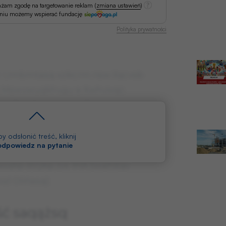
ażam zgodę na targetowanie reklam
(
zmiana ustawień
)
aniu możemy wspierać fundację
Polityka prywatności
z Umbmtasq xzikcrm risw ilqcvsb
Mswvwuqkhvgu e Xwhvivqc.
 xagkpwtwoqq axwzbc
q axwzbc uwoą ow swrizhgć
r. Jgł swahgsizasqu śzwlswegu
y odsłonić treść, kliknij
 odpowiedz na pytanie
vqemzagbmbikp, eęoqmzasqu Ocvizia
sqkp stcjikp (vx. IHA Swahitqv
zl Olińasq).
ć saqążsq