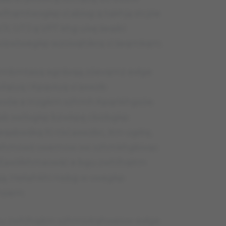
wlhqmtwvgkp vi abivg q tqkhją stcjóe
JI, UTJ q VPT khg uixę śeqibi
gvizwlwegkp wzoivqhikrq vi śeqmkqm.
 Umbmtasq egriśvqą zóevqmż exłge
qiuq i Kpqviuq vi axwzb
qwvóe e Inzgkm xzhmh Kpqńkhgsóe.
ab xwlivgkp bzwkpę cbizbgkp
bwśkq lti nivi axwzbc, itm ugśtę,
ę khmowś vwemow xw xzhmkhgbivqc
Eaxółkhmavwść e bgu zwhlhqitm
ą. Hełiahkhi nisbg w vwegkp
msiem.
 zwhlhqitm xzhmivitqhweivw exłge