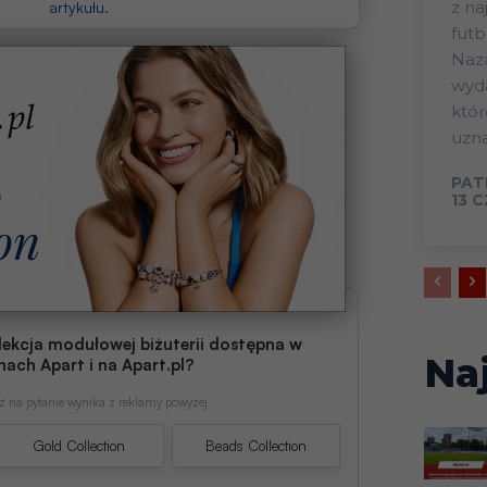
z na
artykułu.
futb
Nazá
wyd
któr
uzna
PAT
13 
lekcja modułowej biżuterii dostępna w
Na
nach Apart i na Apart.pl?
 na pytanie wynika z reklamy powyżej.
Gold Collection
Beads Collection