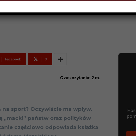
2024
Facebook
X
Czas czytania:
2
m.
a na sport? Oczywiście ma wpływ.
są „macki” państw oraz polityków
ytanie częściowo odpowiada książka