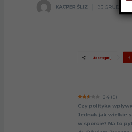
KACPER ŚLIZ
23 GRUDNIA 
Udostępnij
2.4
(
5
)
Czy polityka wpływ
Jednak jak wielkie 
w sporcie? Na to p