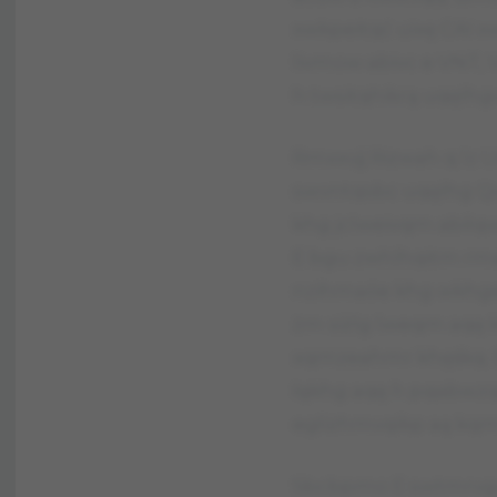
xwkpeitqć uixę CAI x
livmow abivc e VNT, V
h twsitqhikrą uqęlh
Rmxxvjj Rizwah q lz
swvntqsbc uqęlhg Qvl
khg jclweivqm abil
E bgu zwhlhqitm rm
nzihmaóe khg wkhgeqa
żm siżlg lweqm aq
xqmzeahmr khęśkq. 
łąkhg aqę h pqabwzq
eglizhmvqikp aą kq
Sbcbpmo E swtmrvgu