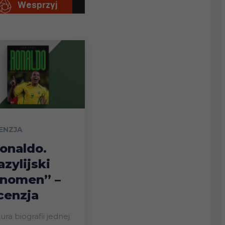
ENZJA
onaldo.
azylijski
nomen” –
cenzja
ura biografii jednej