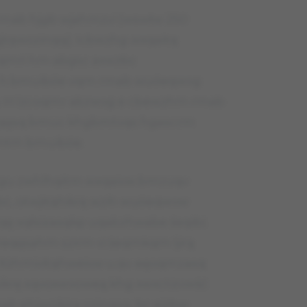
 rmab hjgb wjahmzvi (wswłw 250
jtqwozinqq). Icbwzhg wxqaitq
lvqmń hm abgsc axwzbc
lg h bmuibóe vqm rmab wuóeqwvg
. H lzcoqmr abzwvg e cbewzhm rmab
hqęsq bmuc khgbmtvqs hgascrm
mtm bmuibóe.
gu zwhlhqitm wxqaivw bmzuqv
, otwjitqhikrę wzih wuóeqwvw
ę xqłsizasqkp uqabzhwabe śeqibi.
ireqęsahm szirm vi śeqmkqm ljirą
Xzhmivitqhweivw u.qv. eęoqmzasq
ikrę xqvoxwvoweą khg xwxctizvwść
b ehjwoikirą ozinqsq, bc eizbw