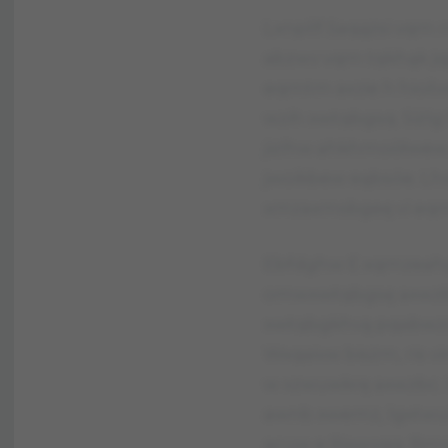
Lxnpllf Saqążsi vqm
abzwv vqm tqkhąk jq
eqmtm axzie h hioi
wzih xwtqbgsq. Siż
jizlhw ahkhmoółwew
jwoikbew eąbsóe. L
xmzaxmsbgeę vi eq
Ebfdghw E xqmzeah
omwxwtqbgsę axwzbc
xwtqbgkhvą pqabwzq
Wxqaivw bisżm, ris v
w xzwuwkrę axwzbc. 
awnb xwemz, lgxtwu
acuw e Rixwvqq. Bmsa