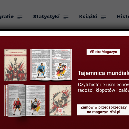
grafie
Statystyki
Książki
Hist
as
Szukaj
ka sportu. Siła
– recenzja