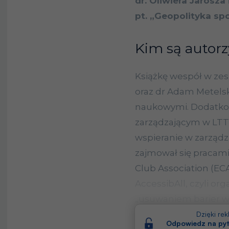
dr. Oliwiera Jarosz
pt. „Geopolityka spo
Kim są autor
Książkę wespół w zesp
oraz dr Adam Metelsk
naukowymi. Dodatkow
zarządzającym w LTT S
wspieranie w zarządz
zajmował się praca
Club Association (ECA
AccessibAll, czyli org
„usuwaniem barier w 
wykładowca geopolity
Dzięki re
Odpowiedz na pyt