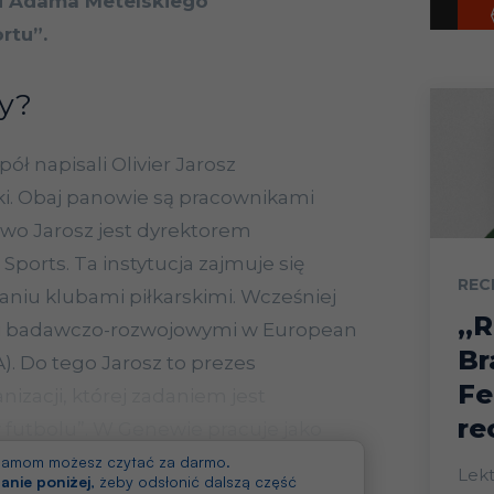
a i Adama Metelskiego
rtu”.
zy?
ół napisali Olivier Jarosz
i. Obaj panowie są pracownikami
o Jarosz jest dyrektorem
ports. Ta instytucja zajmuje się
REC
aniu klubami piłkarskimi. Wcześniej
„R
mi badawczo-rozwojowymi w European
Br
). Do tego Jarosz to prezes
Fe
anizacji, której zadaniem jest
re
futbolu”. W Genewie pracuje jako
ki oraz dyplomacji sportu.
klamom możesz czytać za darmo.
Lekt
anie poniżej
, żeby odsłonić dalszą część