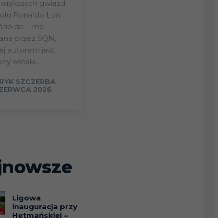
jwiększych gwiazd
olu Ronaldo Luís
rio de Lima
ana przez SQN,
ej autorem jest
ny włoski...
RYK SZCZERBA
-
CZERWCA 2026
jnowsze
Ligowa
inauguracja przy
Hetmańskiej –