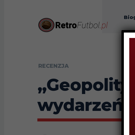
Bio
O n
RECENZJA
„Geopolity
wydarzeń” 