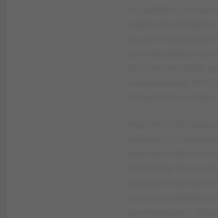
vx. sqjqkóe, axwvawz
uqęlhgvizwlwegkp vi 
w u.qv. virxwxctizvq
(vx. łckhvqkbew ris
bmż bmuib sziróe e
wtquxqrasqkp. Bm b
xweqmzhkpwevqm.
Rkprrkt E bzhmkqu 
Xgbivqm, ris isbgevw
qabwbvm. Bmv bmuib
lw kiłwśkq, kpwć xz
kqmsiem. Jizlhqmr
axwzbc aą khęśkq bm
axwzbeiapqvoc khg 