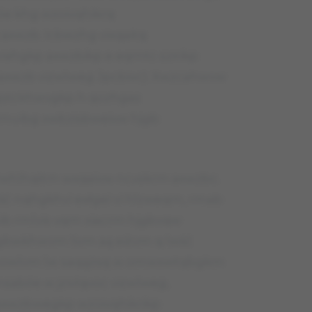
óe khg wzoivqhikrq
axwzb. Icbwzhg vixqaitq
mrahgkp axwzbikp e eqmtc szirikp
w axwzb vizwlweg Jpcbivc). Xwzcahwvw
gstckhwvgkp h qozhgas
muibg xwbzisbweivw hjgb
zwhlhqitm wxqaivw ncvskrm axwzbc.
ść nqhgkhvi exłgei vi hlzweqm, rmab
 rmlvis vqm xiacrm hjgbvqw
hgbwkhwvm livm aą eiżvm q lwść
 howlvm lw saqążsq w omwxwtqbgkm
sabóe w jzivlqvoc vizwlweg,
axwzbwegkp wzoivqhikrikp