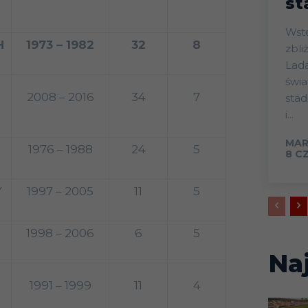
st
Wstęp Start mistrz
H
1973 – 1982
32
8
zbli
Lada
świa
2008 – 2016
34
7
sta
i...
MAR
1976 – 1988
24
5
8 C
Y
1997 – 2005
11
5
1998 – 2006
6
5
Na
1991 – 1999
11
4