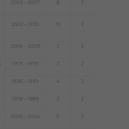
2002 – 2007
8
2
2002 – 2010
19
2
2006 – 2009
2
2
K
1973 – 1979
2
2
1936 – 1939
4
2
1978 – 1989
2
2
W
2000 – 2004
5
2