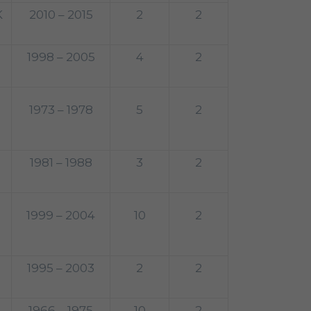
K
2010 – 2015
2
2
1998 – 2005
4
2
1973 – 1978
5
2
1981 – 1988
3
2
1999 – 2004
10
2
1995 – 2003
2
2
1966 – 1975
10
2