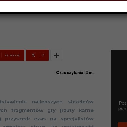
IA 2016
Facebook
X
Czas czytania:
2
m.
stawieniu najlepszych strzelców
ych fragmentów gry (rzuty karne
) przyszedł czas na specjalistów