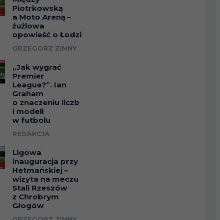
Piotrkowską
a Moto Areną –
żużlowa
opowieść o Łodzi
GRZEGORZ ZIMNY
„Jak wygrać
Premier
League?”. Ian
Graham
o znaczeniu liczb
i modeli
w futbolu
REDAKCJA
Ligowa
inauguracja przy
Hetmańskiej –
wizyta na meczu
Stali Rzeszów
z Chrobrym
Głogów
GRZEGORZ ZIMNY