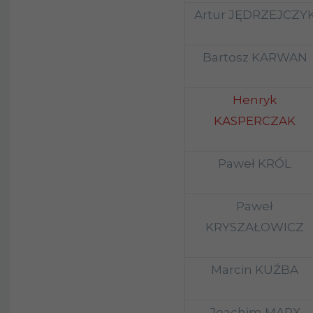
Artur JĘDRZEJCZY
Bartosz KARWAN
Henryk
KASPERCZAK
Paweł KRÓL
Paweł
KRYSZAŁOWICZ
Marcin KUŹBA
Joachim MARX