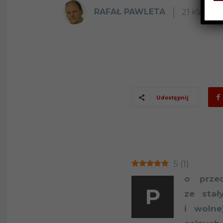
RAFAŁ PAWLETA
21 KWIETN
Udostępnij
5
(
1
)
o przed
P
ze stał
i wolne