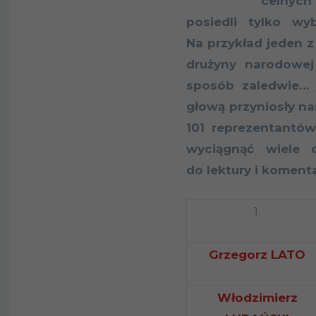
celnych
posiedli tylko wyb
Na przykład jeden z
drużyny narodowe
sposób zaledwie… 
głową przyniosły na
101 reprezentantó
wyciągnąć wiele 
do lektury i komenta
1.
Grzegorz LATO
Włodzimierz