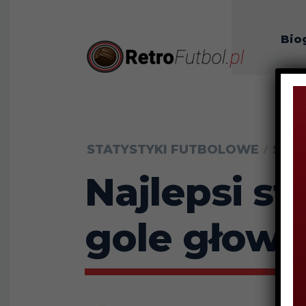
Bio
O n
STATYSTYKI FUTBOLOWE
STAT
Najlepsi st
gole głową