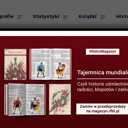
grafie
Statystyki
Książki
Hist
as
Szukaj
YSTYKI PIŁKARZY
STATYSTYKI REPREZENTAC
rzelcy reprezent