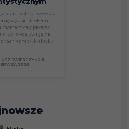
atystycznym
ostw świata
ża się szybkim krokiem.
 moment cały piłkarski
t skupi swoją uwagę na
dionach Kanady, Meksyku
IUSZ ŚWIERCZYŃSKI
-
ZERWCA 2026
jnowsze
Między