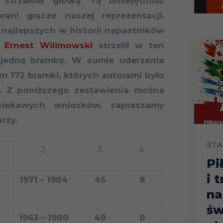
 strzałów głową. Tą umiejętność
rani gracze naszej reprezentacji.
 najlepszych w historii napastników
j
Ernest Wilimowski
strzelił w ten
jedną bramkę. W sumie uderzenia
m 172 bramki, których autorami było
w. Z poniższego zestawienia można
ciekawych wniosków, zapraszamy
rzy.
STA
2.
3.
4.
Pi
i 
1971 – 1984
45
8
na
św
1963 – 1980
48
8