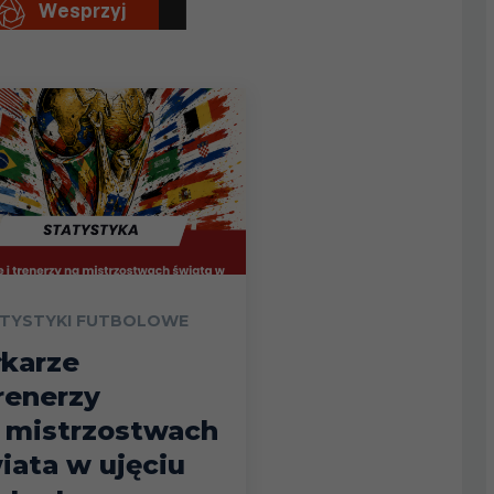
TYSTYKI FUTBOLOWE
łkarze
trenerzy
 mistrzostwach
iata w ujęciu