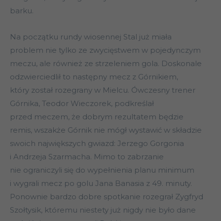
barku.
Na początku rundy wiosennej Stal już miała
problem nie tylko ze zwycięstwem w pojedynczym
meczu, ale również ze strzeleniem gola. Doskonale
odzwierciedlił to następny mecz z Górnikiem,
który został rozegrany w Mielcu. Ówczesny trener
Górnika, Teodor Wieczorek, podkreślał
przed meczem, że dobrym rezultatem będzie
remis, wszakże Górnik nie mógł wystawić w składzie
swoich największych gwiazd: Jerzego Gorgonia
i Andrzeja Szarmacha. Mimo to zabrzanie
nie ograniczyli się do wypełnienia planu minimum
i wygrali mecz po golu Jana Banasia z 49. minuty.
Ponownie bardzo dobre spotkanie rozegrał Zygfryd
Szołtysik, któremu niestety już nigdy nie było dane