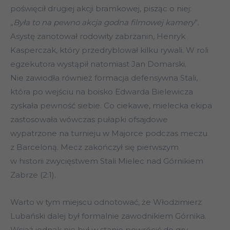
poświęcił drugiej akcji bramkowej, pisząc o niej:
„Była to na pewno akcja godna filmowej kamery
”.
Asystę zanotował rodowity zabrzanin, Henryk
Kasperczak, który przedryblował kilku rywali. W roli
egzekutora wystąpił natomiast Jan Domarski.
Nie zawiodła również formacja defensywna Stali,
która po wejściu na boisko Edwarda Bielewicza
zyskała pewność siebie. Co ciekawe, mielecka ekipa
zastosowała wówczas pułapki ofsajdowe
wypatrzone na turnieju w Majorce podczas meczu
z Barceloną. Mecz zakończył się pierwszym
w historii zwycięstwem Stali Mielec nad Górnikiem
Zabrze (2:1).
Warto w tym miejscu odnotować, że Włodzimierz
Lubański dalej był formalnie zawodnikiem Górnika.
Wciąż jednak nie był w stanie powrócić do gry