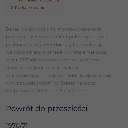
1.8.1
Relacja z Zabrza
2
Podsumowanie
Będąc ciekaw poziomu meczów, wspólnych
powiązań, jak również historii polskiego futbolu,
postanowiłem prześledzić losy tej rywalizacji
we wspomnianym okresie. Pominąłem jedynie
sezon 1979/80, gdyż wyszedłem z założenia,
że ów sezon kończy się już w latach
osiemdziesiątych. Poza tym, żeby lepiej wczuć się
w klimat, pojechałem do Zabrza na mecz
miejscowego Górnika ze Stalą Mielec.
Powrót do przeszłości
1970/71