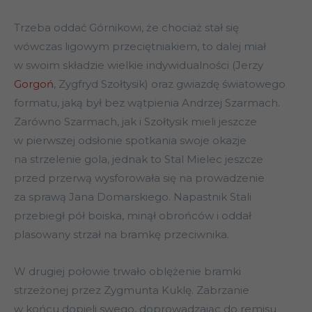
Trzeba oddać Górnikowi, że chociaż stał się
wówczas ligowym przeciętniakiem, to dalej miał
w swoim składzie wielkie indywidualności (Jerzy
Gorgoń
, Zygfryd Szołtysik) oraz gwiazdę światowego
formatu, jaką był bez wątpienia Andrzej Szarmach.
Zarówno Szarmach, jak i Szołtysik mieli jeszcze
w pierwszej odsłonie spotkania swoje okazje
na strzelenie gola, jednak to Stal Mielec jeszcze
przed przerwą wysforowała się na prowadzenie
za sprawą Jana Domarskiego. Napastnik Stali
przebiegł pół boiska, minął obrońców i oddał
plasowany strzał na bramkę przeciwnika.
W drugiej połowie trwało oblężenie bramki
strzeżonej przez Zygmunta Kuklę. Zabrzanie
w końcu dopięli swego, doprowadzając do remisu