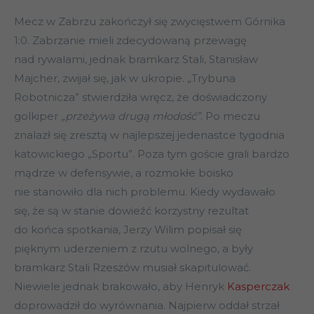
Mecz w Zabrzu zakończył się zwycięstwem Górnika
1:0. Zabrzanie mieli zdecydowaną przewagę
nad rywalami, jednak bramkarz Stali, Stanisław
Majcher, zwijał się, jak w ukropie. „Trybuna
Robotnicza” stwierdziła wręcz, że doświadczony
golkiper
„przeżywa drugą młodość”
. Po meczu
znalazł się zresztą w najlepszej jedenastce tygodnia
katowickiego „Sportu”. Poza tym goście grali bardzo
mądrze w defensywie, a rozmokłe boisko
nie stanowiło dla nich problemu. Kiedy wydawało
się, że są w stanie dowieźć korzystny rezultat
do końca spotkania, Jerzy Wilim popisał się
pięknym uderzeniem z rzutu wolnego, a były
bramkarz Stali Rzeszów musiał skapitulować.
Niewiele jednak brakowało, aby Henryk
Kasperczak
doprowadził do wyrównania. Najpierw oddał strzał