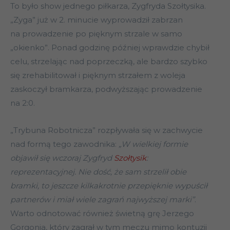
To było show jednego piłkarza, Zygfryda Szołtysika.
„Zyga” już w 2. minucie wyprowadził zabrzan
na prowadzenie po pięknym strzale w samo
„okienko”. Ponad godzinę później wprawdzie chybił
celu, strzelając nad poprzeczką, ale bardzo szybko
się zrehabilitował i pięknym strzałem z woleja
zaskoczył bramkarza, podwyższając prowadzenie
na 2:0.
„Trybuna Robotnicza” rozpływała się w zachwycie
nad formą tego zawodnika:
„W wielkiej formie
objawił się wczoraj Zygfryd
Szołtysik
:
reprezentacyjnej. Nie dość, że sam strzelił obie
bramki, to jeszcze kilkakrotnie przepięknie wypuścił
partnerów i miał wiele zagrań najwyższej marki”
.
Warto odnotować również świetną grę Jerzego
Gorgonia, który zagrał w tym meczu mimo kontuzji