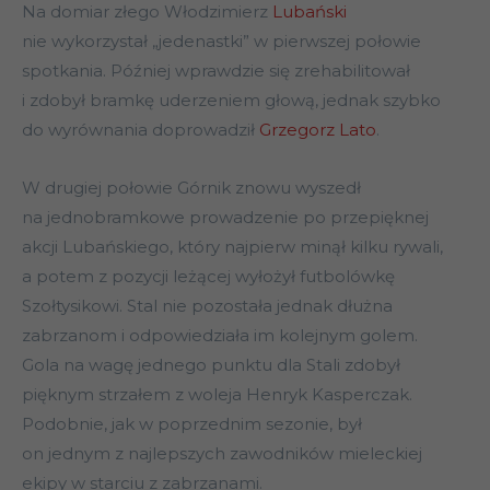
Na domiar złego Włodzimierz
Lubański
nie wykorzystał „jedenastki” w pierwszej połowie
spotkania. Później wprawdzie się zrehabilitował
i zdobył bramkę uderzeniem głową, jednak szybko
do wyrównania doprowadził
Grzegorz Lato
.
W drugiej połowie Górnik znowu wyszedł
na jednobramkowe prowadzenie po przepięknej
akcji Lubańskiego, który najpierw minął kilku rywali,
a potem z pozycji leżącej wyłożył futbolówkę
Szołtysikowi. Stal nie pozostała jednak dłużna
zabrzanom i odpowiedziała im kolejnym golem.
Gola na wagę jednego punktu dla Stali zdobył
pięknym strzałem z woleja Henryk Kasperczak.
Podobnie, jak w poprzednim sezonie, był
on jednym z najlepszych zawodników mieleckiej
ekipy w starciu z zabrzanami.