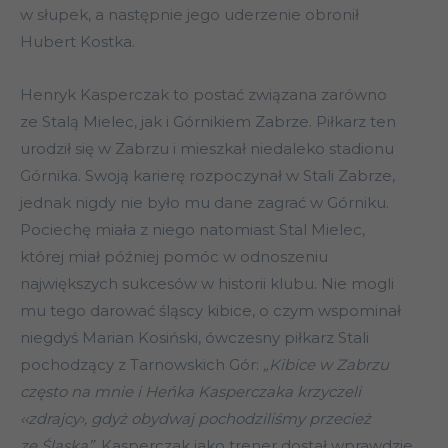
w słupek, a następnie jego uderzenie obronił
Hubert Kostka.
Henryk Kasperczak to postać związana zarówno
ze Stalą Mielec, jak i Górnikiem Zabrze. Piłkarz ten
urodził się w Zabrzu i mieszkał niedaleko stadionu
Górnika. Swoją karierę rozpoczynał w Stali Zabrze,
jednak nigdy nie było mu dane zagrać w Górniku.
Pociechę miała z niego natomiast Stal Mielec,
której miał później pomóc w odnoszeniu
największych sukcesów w historii klubu. Nie mogli
mu tego darować śląscy kibice, o czym wspominał
niegdyś Marian Kosiński, ówczesny piłkarz Stali
pochodzący z Tarnowskich Gór:
„Kibice w Zabrzu
często na mnie i Heńka Kasperczaka krzyczeli
‹‹zdrajcy›, gdyż obydwaj pochodziliśmy przecież
ze Śląska”
. Kasperczak jako trener dostał wprawdzie