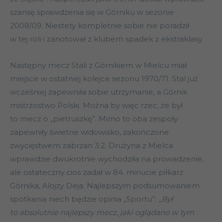
szansę sprawdzenia się w Górniku w sezonie
2008/09. Niestety kompletnie sobie nie poradził
w tej roli i zanotował z klubem spadek z ekstraklasy.
Następny mecz Stali z Górnikiem w Mielcu miał
miejsce w ostatniej kolejce sezonu 1970/71. Stal już
wcześniej zapewniła sobie utrzymanie, a Górnik
mistrzostwo Polski. Można by więc rzec, że był
to mecz o „pietruszkę”. Mimo to oba zespoły
zapewniły świetne widowisko, zakończone
zwycięstwem zabrzan 3:2. Drużyna z Mielca
wprawdzie dwukrotnie wychodziła na prowadzenie,
ale ostateczny cios zadał w 84. minucie piłkarz
Górnika, Alojzy Deja. Najlepszym podsumowaniem
spotkania niech będzie opinia „Sportu”:
„Był
to absolutnie najlepszy mecz, jaki oglądano w tym