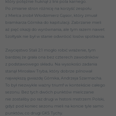
który potężnie huknął z linii pola karnego.
Po zmianie stron różnicę na korzyść zespołu
z Mielca zrobił Włodzimierz Gąsior, który zmusił
bramkarza Górnika do kapitulacji. Zabrzanie mieli
aż pięć okazji do wyrównania, ale tym razem nawet
Szołtysik nie był w stanie odwrócić losów spotkania.
Zwycięstwo Stali 2:1 mogło robić wrażenie, tym
bardziej że grała ona bez czterech zawodników
z podstawowego składu. Na wysokości zadania
stanął Mirosław Tryba, który dobrze pilnował
największą gwiazdę Górnika, Andrzeja Szarmacha.
To był niezwykle ważny triumf w kontekście całego
sezonu. Bez tych dwóch punktów mielczanie
nie zostaliby po raz drugi w historii mistrzem Polski,
gdyż pod koniec sezonu mieli na koncie tyle samo
punktów, co drugi GKS Tychy.