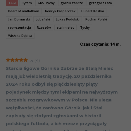
TAGI
Bytom
GKS Tychy
górnik zabrze
grzegorz Lato
heart of midlothian
henryk kasperczak
Hubert Kostka
Jan Domarski
Lubański
Lukas Podolski
Puchar Polski
reprezentacja
Rzeszów
stal mielec
Tychy
Wisłoka Dębica
Czas czytania:
14
m.
5
(
4
)
Starcia ligowe Górnika Zabrze ze Stalą Mielec
mają już wieloletnią tradycję. 20 października
2024 roku odbył się pięćdziesiąty piąty
pojedynek między tymi ekipami na najwyższym
szczeblu rozgrywkowym w Polsce. Nie ulega
wątpliwości, że zarówno Górnik, jak i Stal
zapisały się złotymi zgłoskami w historii
polskiego futbolu, a ich mecze przyciągały