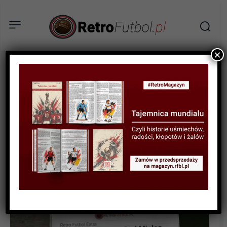
×
RELACJE
SPORTOWA HISTORIA
HISTORYCZNE MECZE
Górnik Zabrze – Stal Mielec.
Historia ligowego klasyku
w czasach świetności