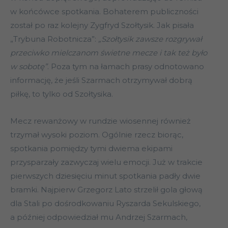
w końcówce spotkania. Bohaterem publiczności
został po raz kolejny Zygfryd Szołtysik. Jak pisała
„Trybuna Robotnicza”:
„Szołtysik zawsze rozgrywał
przeciwko mielczanom świetne mecze i tak też było
w sobotę”
. Poza tym na łamach prasy odnotowano
informację, że jeśli Szarmach otrzymywał dobrą
piłkę, to tylko od Szołtysika.
Mecz rewanżowy w rundzie wiosennej również
trzymał wysoki poziom. Ogólnie rzecz biorąc,
spotkania pomiędzy tymi dwiema ekipami
przysparzały zazwyczaj wielu emocji. Już w trakcie
pierwszych dziesięciu minut spotkania padły dwie
bramki. Najpierw Grzegorz Lato strzelił gola głową
dla Stali po dośrodkowaniu Ryszarda Sekulskiego,
a później odpowiedział mu Andrzej Szarmach,