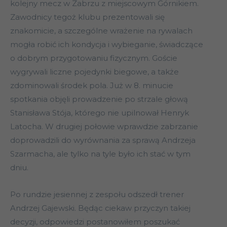
kolejny mecz w Zabrzu z miejscowym Górnikiem.
Zawodnicy tegoż klubu prezentowali się
znakomicie, a szczególne wrażenie na rywalach
mogła robić ich kondycja i wybieganie, świadczące
o dobrym przygotowaniu fizycznym. Goście
wygrywali liczne pojedynki biegowe, a także
zdominowali środek pola. Już w 8. minucie
spotkania objęli prowadzenie po strzale głową
Stanisława Stója, którego nie upilnował Henryk
Latocha. W drugiej połowie wprawdzie zabrzanie
doprowadzili do wyrównania za sprawą Andrzeja
Szarmacha, ale tylko na tyle było ich stać w tym
dniu.
Po rundzie jesiennej z zespołu odszedł trener
Andrzej Gajewski. Będąc ciekaw przyczyn takiej
decyzji, odpowiedzi postanowiłem poszukać