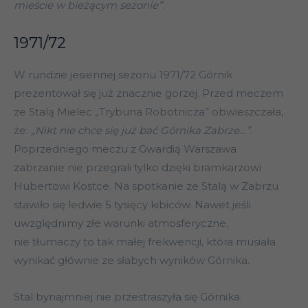
mieście w bieżącym sezonie”
.
1971/72
W rundzie jesiennej sezonu 1971/72 Górnik
prezentował się już znacznie gorzej. Przed meczem
ze Stalą Mielec „Trybuna Robotnicza” obwieszczała,
że:
„Nikt nie chce się już bać Górnika Zabrze…”
.
Poprzedniego meczu z Gwardią Warszawa
zabrzanie nie przegrali tylko dzięki bramkarzowi
Hubertowi Kostce. Na spotkanie ze Stalą w Zabrzu
stawiło się ledwie 5 tysięcy kibiców. Nawet jeśli
uwzględnimy złe warunki atmosferyczne,
nie tłumaczy to tak małej frekwencji, która musiała
wynikać głównie ze słabych wyników Górnika.
Stal bynajmniej nie przestraszyła się Górnika.