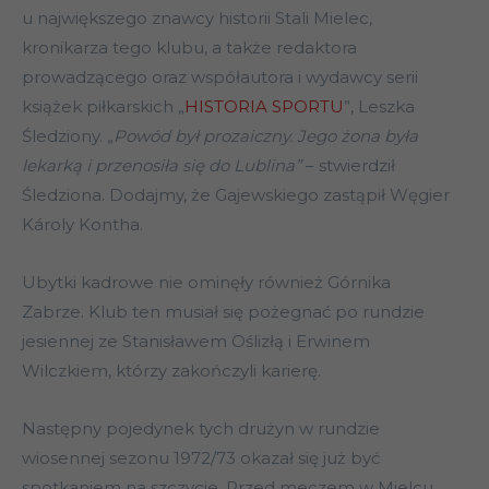
u największego znawcy historii Stali Mielec,
kronikarza tego klubu, a także redaktora
prowadzącego oraz współautora i wydawcy serii
książek piłkarskich „
HISTORIA SPORTU
”, Leszka
Śledziony. „
Powód był prozaiczny. Jego żona była
lekarką i przenosiła się do Lublina”
– stwierdził
Śledziona. Dodajmy, że Gajewskiego zastąpił Węgier
Károly Kontha.
Ubytki kadrowe nie ominęły również Górnika
Zabrze. Klub ten musiał się pożegnać po rundzie
jesiennej ze Stanisławem Oślizłą i Erwinem
Wilczkiem, którzy zakończyli karierę.
Następny pojedynek tych drużyn w rundzie
wiosennej sezonu 1972/73 okazał się już być
spotkaniem na szczycie. Przed meczem w Mielcu