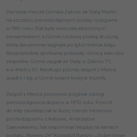
Pierwsze mecze Górnika Zabrze ze Stalą Mielec
na szczeblu pierwszoligowym zostały rozegrane
w 1961 roku. Stal była wówczas absolutnym
beniaminkiem, a Górnik czołową polską drużyną,
która dwukrotnie sięgnęła po tytuł mistrza kraju.
Bezpośrednie spotkania pokazały różnicę klas obu
zespołów. Górnik wygrał ze Stalą w Zabrzu 7:1,
a w Mielcu 6:1. Niedługo później zespół z Mielca
spadł z I ligi, a Górnik święcił kolejne triumfy.
Zespół z Mielca ponownie przybrał ostrogi
pierwszoligowca dopiero w 1970 roku. Powrót
do elity zawdzięczał w dużej mierze trenerowi
pochodzącemu z Katowic, Andrzejowi
Gajewskiemu. Jak wspominał niegdyś na łamach
portalu „Nowiny 24” Krzysztof Rześny:
„To był trener