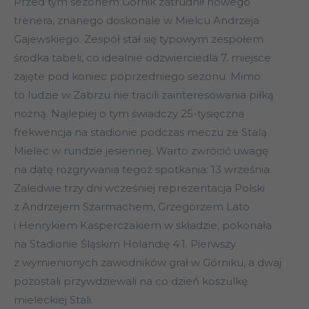
Przed tym sezonem Górnik zatrudnił nowego
trenera, znanego doskonale w Mielcu Andrzeja
Gajewskiego. Zespół stał się typowym zespołem
środka tabeli, co idealnie odzwierciedla 7. miejsce
zajęte pod koniec poprzedniego sezonu. Mimo
to ludzie w Zabrzu nie tracili zainteresowania piłką
nożną. Najlepiej o tym świadczy 25-tysięczna
frekwencja na stadionie podczas meczu ze Stalą
Mielec w rundzie jesiennej. Warto zwrócić uwagę
na datę rozgrywania tegoż spotkania: 13 września.
Zaledwie trzy dni wcześniej reprezentacja Polski
z Andrzejem Szarmachem, Grzegorzem Lato
i Henrykiem Kasperczakiem w składzie, pokonała
na Stadionie Śląskim Holandię 4:1. Pierwszy
z wymienionych zawodników grał w Górniku, a dwaj
pozostali przywdziewali na co dzień koszulkę
mieleckiej Stali.