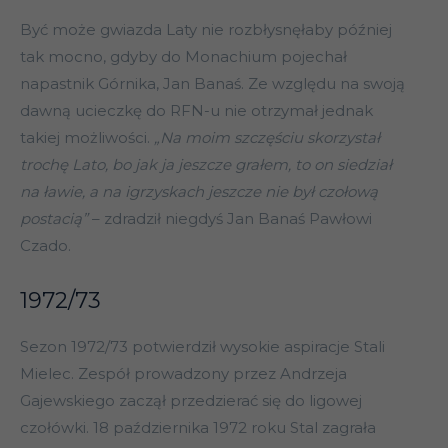
Być może gwiazda Laty nie rozbłysnęłaby później
tak mocno, gdyby do Monachium pojechał
napastnik Górnika, Jan Banaś. Ze względu na swoją
dawną ucieczkę do RFN-u nie otrzymał jednak
takiej możliwości.
„Na moim szczęściu skorzystał
trochę Lato, bo jak ja jeszcze grałem, to on siedział
na ławie, a na igrzyskach jeszcze nie był czołową
postacią”
– zdradził niegdyś Jan Banaś Pawłowi
Czado.
1972/73
Sezon 1972/73 potwierdził wysokie aspiracje Stali
Mielec. Zespół prowadzony przez Andrzeja
Gajewskiego zaczął przedzierać się do ligowej
czołówki. 18 października 1972 roku Stal zagrała