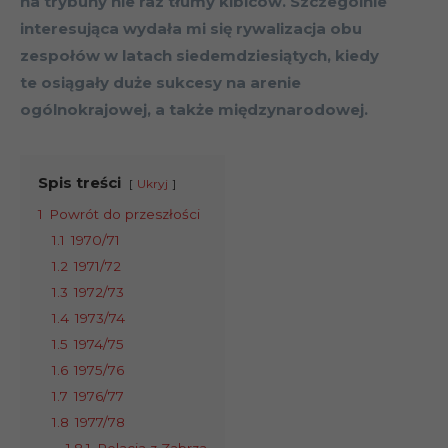
na trybuny nie raz tłumy kibiców. Szczególnie
interesująca wydała mi się rywalizacja obu
zespołów w latach siedemdziesiątych, kiedy
te osiągały duże sukcesy na arenie
ogólnokrajowej, a także międzynarodowej.
Spis treści
Ukryj
1
Powrót do przeszłości
1.1
1970/71
1.2
1971/72
1.3
1972/73
1.4
1973/74
1.5
1974/75
1.6
1975/76
1.7
1976/77
1.8
1977/78