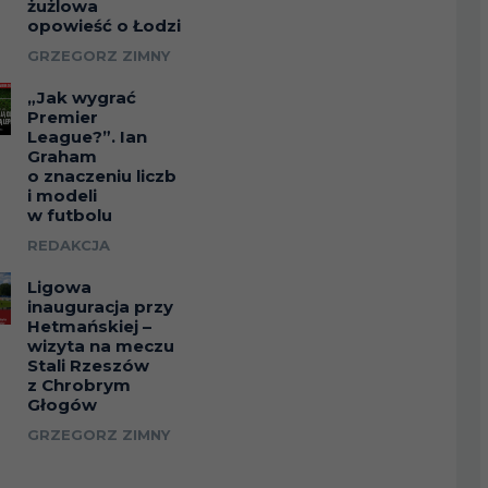
żużlowa
opowieść o Łodzi
GRZEGORZ ZIMNY
„Jak wygrać
Premier
League?”. Ian
Graham
o znaczeniu liczb
i modeli
w futbolu
REDAKCJA
Ligowa
inauguracja przy
Hetmańskiej –
wizyta na meczu
Stali Rzeszów
z Chrobrym
Głogów
GRZEGORZ ZIMNY