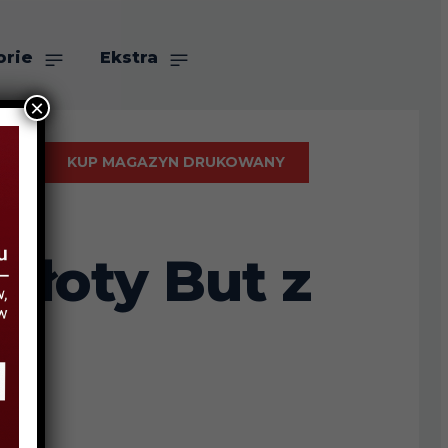
orie
Ekstra
×
KUP MAGAZYN DRUKOWANY
Złoty But z