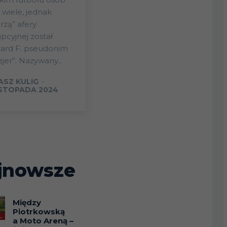
 wiele, jednak
rzą” afery
pcyjnej został
zard F. pseudonim
zjer”. Nazywany...
ASZ KULIG
-
ISTOPADA 2024
jnowsze
Między
Piotrkowską
a Moto Areną –