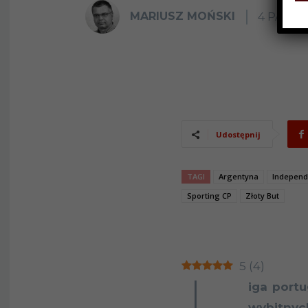
MARIUSZ MOŃSKI
4 PAŹDZ
Udostępnij
TAGI
Argentyna
Independ
Sporting CP
Złoty But
5
(
4
)
iga portu
wybitny