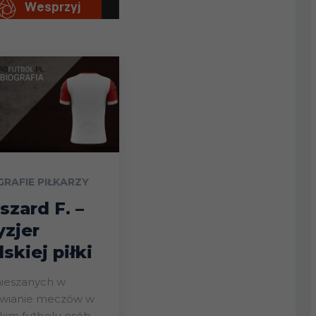
GRAFIE PIŁKARZY
szard F. –
yzjer
lskiej piłki
ieszanych w
awianie meczów w
kim futbolu osób