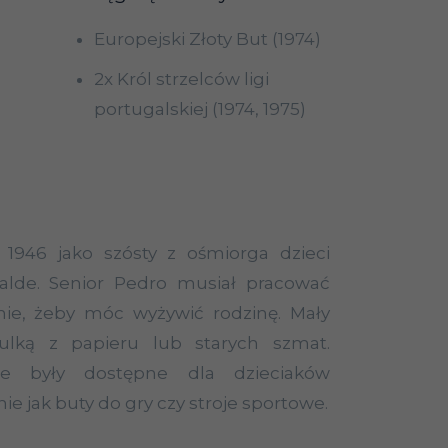
Europejski Złoty But (1974)
2x Król strzelców ligi
portugalskiej (1974, 1975)
 1946 jako szósty z ośmiorga dzieci
zalde. Senior Pedro musiał pracować
nie, żeby móc wyżywić rodzinę. Mały
ulką z papieru lub starych szmat.
ie były dostępne dla dzieciaków
nie jak buty do gry czy stroje sportowe.