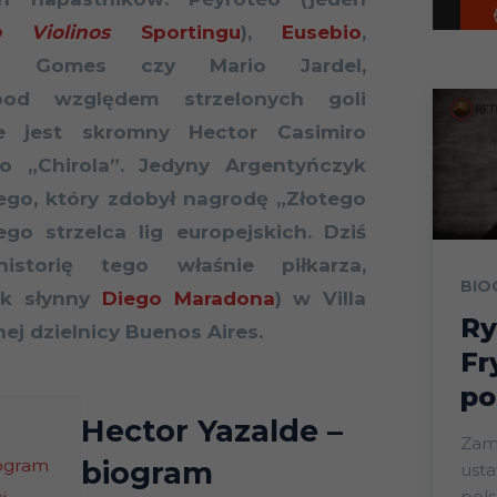
o Violinos
Sportingu
),
Eusebio
,
do Gomes czy Mario Jardel,
pod względem strzelonych goli
 jest skromny Hector Casimiro
ko „Chirola”. Jedyny Argentyńczyk
ego, który zdobył nagrodę „Złotego
ego strzelca lig europejskich. Dziś
torię tego właśnie piłkarza,
BIO
ak słynny
Diego Maradona
) w Villa
Ry
nej dzielnicy Buenos Aires.
Fr
po
Hector Yazalde
–
Zam
iogram
biogram
ust
pols