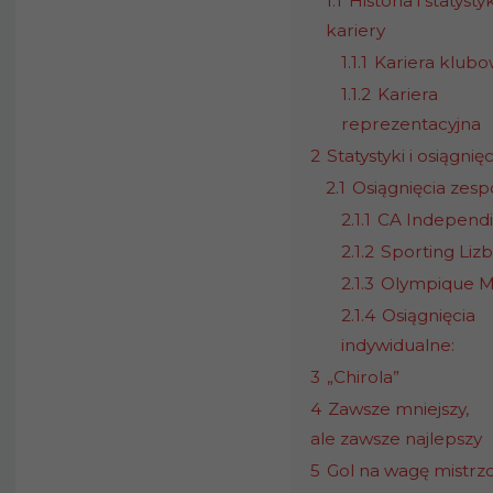
1.1
Historia i statystyk
kariery
1.1.1
Kariera klub
1.1.2
Kariera
reprezentacyjna
2
Statystyki i osiągnięc
2.1
Osiągnięcia zesp
2.1.1
CA Independ
2.1.2
Sporting Liz
2.1.3
Olympique Ma
2.1.4
Osiągnięcia
indywidualne:
3
„Chirola”
4
Zawsze mniejszy,
ale zawsze najlepszy
5
Gol na wagę mistrz