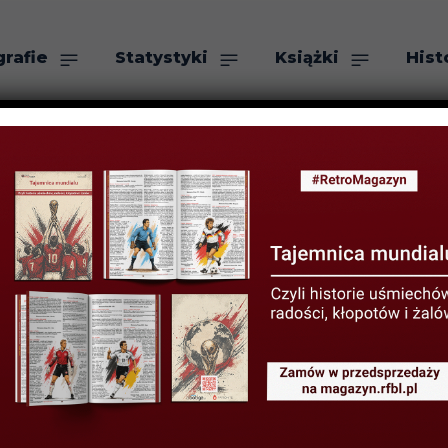
grafie
Statystyki
Książki
Hist
as
Szukaj
rola” Yazalde – 