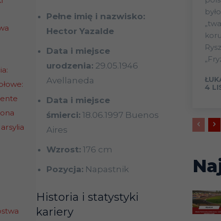
i
było
Pełne imię i nazwisko:
„twa
owa
Hector Yazalde
koru
Rys
Data i miejsce
„Fry
urodzenia:
29.05.1946
ia:
ŁUK
Avellaneda
ołowe:
4 L
iente
Data i miejsce
bona
śmierci:
18.06.1997 Buenos
rsylia
Aires
Wzrost:
176 cm
Na
Pozycja:
Napastnik
Historia i statystyki
kariery
ostwa