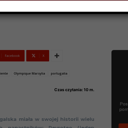
IERNIKA 2023
Facebook
X
iente
Olympique Marsylia
portugalia
Czas czytania:
10
m.
galska miała w swojej historii wielu
ch napastników: Peyroteo (jeden