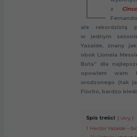
L
z
Cinc
Fernan
ale rekordzistą 
w jednym sezonie
Yazalde, znany ja
obok Lionela Messi
Buta” dla najlepsz
opowiem wam his
urodzonego (tak j
Fiorito, bardzo bied
Spis treści
Ukryj
1
Hector Yazalde – b