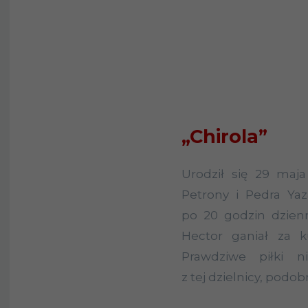
„Chirola”
Urodził się 29 maja
Petrony i Pedra Ya
po 20 godzin dzien
Hector ganiał za k
Prawdziwe piłki n
z tej dzielnicy, podob