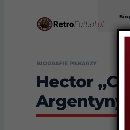
Bio
O n
BIOGRAFIE PIŁKARZY
Hector „Chi
Argentyny