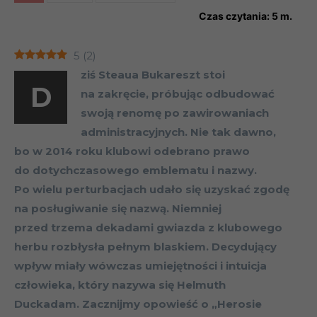
Czas czytania:
5
m.
5
(
2
)
ziś Steaua Bukareszt stoi
D
na zakręcie, próbując odbudować
swoją renomę po zawirowaniach
administracyjnych. Nie tak dawno,
bo w 2014 roku klubowi odebrano prawo
do dotychczasowego emblematu i nazwy.
Po wielu perturbacjach udało się uzyskać zgodę
na posługiwanie się nazwą. Niemniej
przed trzema dekadami gwiazda z klubowego
herbu rozbłysła pełnym blaskiem. Decydujący
wpływ miały wówczas umiejętności i intuicja
człowieka, który nazywa się Helmuth
Duckadam. Zacznijmy opowieść o „Herosie