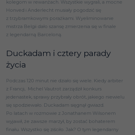
kolegom w rewanżach. Wszystkie wygrali, a mocne
Honved i Anderlecht musiały pogodzić się
z trzybramkowymi porażkami. Wyeliminowanie
mistrza Belgii dało szansę zmierzenia się w finale
z legendarną Barceloną.
Duckadam i cztery parady
życia
Podczas 120 minut nie działo się wiele. Kiedy arbiter
z Francji, Michel Vautrot zarządził konkurs
jedenastek, sprawy przybrały obrót, jakiego niewielu
się spodziewało. Duckadam sięgnął gwiazd.
Po latach w rozmowie z Jonathanem Wilsonem
wyjawił, że zawsze marzył, by zostać bohaterem
finału. Wszystko się ziściło. Jak? O tym legendarny