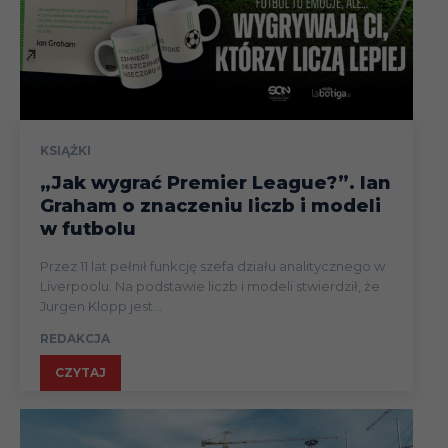
KSIĄŻKI
„Jak wygrać Premier League?”. Ian
Graham o znaczeniu liczb i modeli
w futbolu
Przez 11 lat pełnił funkcję szefa działu analitycznego w
Liverpoolu. Na podstawie liczb i modeli stwierdził, że
Jurgen Klopp jest...
REDAKCJA
CZYTAJ