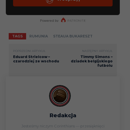
TAGS
RUMUNIA
STEAUA BUKARESZT
POPRZEDNI ARTYKUŁ
NASTĘPNY ARTYKUŁ
Eduard Strielcow –
Timmy Simons –
czarodziej ze wschodu
dziadek belgijskiego
futbolu
Redakcja
Jesteśmy niczym Corinthians — przesiąknięci