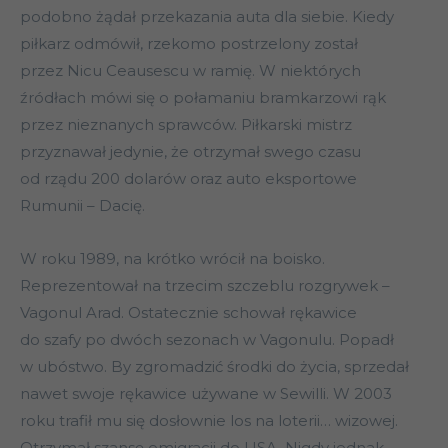
podobno żądał przekazania auta dla siebie. Kiedy
piłkarz odmówił, rzekomo postrzelony został
przez Nicu Ceausescu w ramię. W niektórych
źródłach mówi się o połamaniu bramkarzowi rąk
przez nieznanych sprawców. Piłkarski mistrz
przyznawał jedynie, że otrzymał swego czasu
od rządu 200 dolarów oraz auto eksportowe
Rumunii – Dacię.
W roku 1989, na krótko wrócił na boisko.
Reprezentował na trzecim szczeblu rozgrywek –
Vagonul Arad. Ostatecznie schował rękawice
do szafy po dwóch sezonach w Vagonulu. Popadł
w ubóstwo. By zgromadzić środki do życia, sprzedał
nawet swoje rękawice używane w Sewilli. W 2003
roku trafił mu się dosłownie los na loterii… wizowej.
Otrzymał szansę emigracji do USA. Nigdy jednak