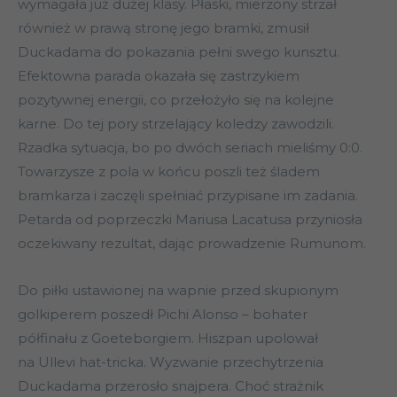
wymagała już dużej klasy. Płaski, mierzony strzał
również w prawą stronę jego bramki, zmusił
Duckadama do pokazania pełni swego kunsztu.
Efektowna parada okazała się zastrzykiem
pozytywnej energii, co przełożyło się na kolejne
karne. Do tej pory strzelający koledzy zawodzili.
Rzadka sytuacja, bo po dwóch seriach mieliśmy 0:0.
Towarzysze z pola w końcu poszli też śladem
bramkarza i zaczęli spełniać przypisane im zadania.
Petarda od poprzeczki Mariusa Lacatusa przyniosła
oczekiwany rezultat, dając prowadzenie Rumunom.
Do piłki ustawionej na wapnie przed skupionym
golkiperem poszedł Pichi Alonso – bohater
półfinału z Goeteborgiem. Hiszpan upolował
na Ullevi hat-tricka. Wyzwanie przechytrzenia
Duckadama przerosło snajpera. Choć strażnik