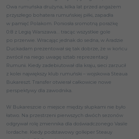
Owa rumuńska drużyna, kilka lat przed angażem
przyszłego bohatera rumuńskiej piłki, zapadła
w pamięć Polakom. Poniosła sromotną porażkę
0:8 z Legią Warszawa… tracąc wszystkie gole
po przerwie. Wracając jednak do sedna, w Aradzie
Duckadam prezentował się tak dobrze, że w końcu
zwrócił na niego uwagę sztab reprezentacji
Rumunii. Kiedy zadebiutował dla kraju, sieci zarzucił
z kolei największy klub rumuński – wojskowa Steaua
Bukareszt. Transfer otwierał całkowicie nowe
perspektywy dla zawodnika.
W Bukareszcie o miejsce między słupkami nie było
łatwo. Na przestrzeni pierwszych dwóch sezonów
odgrywał rolę zmiennika dla doświadczonego Vasile
Iordache. Kiedy podstawowy golkiper Steauy