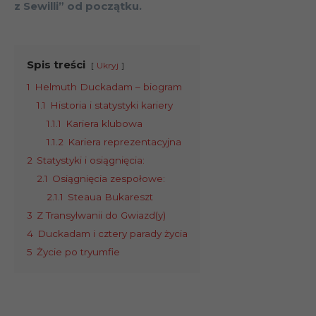
z Sewilli” od początku.
Spis treści
Ukryj
1
Helmuth Duckadam – biogram
1.1
Historia i statystyki kariery
1.1.1
Kariera klubowa
1.1.2
Kariera reprezentacyjna
2
Statystyki i osiągnięcia:
2.1
Osiągnięcia zespołowe:
2.1.1
Steaua Bukareszt
3
Z Transylwanii do Gwiazd(y)
4
Duckadam i cztery parady życia
5
Życie po tryumfie