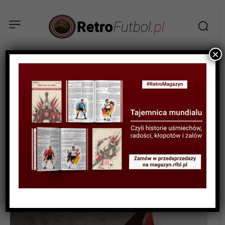
×
BIOGRAFIE PIŁKARZY
Helmuth Duckadam –
czarodziej czterech
jedenastek