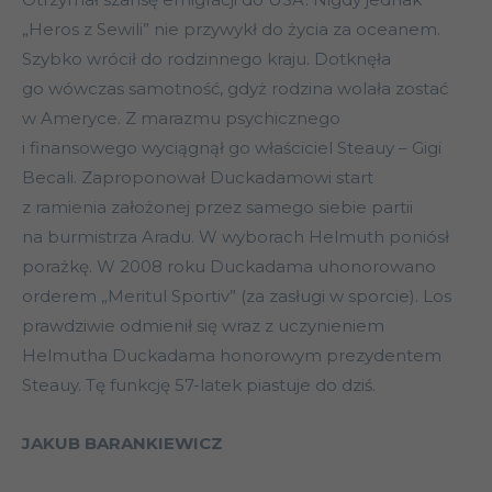
„Heros z Sewili” nie przywykł do życia za oceanem.
Szybko wrócił do rodzinnego kraju. Dotknęła
go wówczas samotność, gdyż rodzina wolała zostać
w Ameryce. Z marazmu psychicznego
i finansowego wyciągnął go właściciel Steauy – Gigi
Becali. Zaproponował Duckadamowi start
z ramienia założonej przez samego siebie partii
na burmistrza Aradu. W wyborach Helmuth poniósł
porażkę. W 2008 roku Duckadama uhonorowano
orderem „Meritul Sportiv” (za zasługi w sporcie). Los
prawdziwie odmienił się wraz z uczynieniem
Helmutha Duckadama honorowym prezydentem
Steauy. Tę funkcję 57-latek piastuje do dziś.
JAKUB BARANKIEWICZ