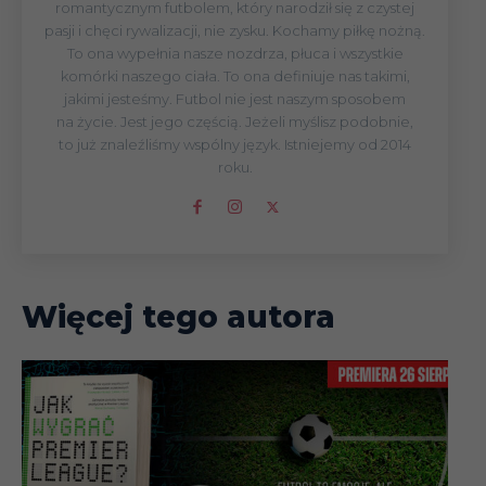
romantycznym futbolem, który narodził się z czystej
pasji i chęci rywalizacji, nie zysku. Kochamy piłkę nożną.
To ona wypełnia nasze nozdrza, płuca i wszystkie
komórki naszego ciała. To ona definiuje nas takimi,
jakimi jesteśmy. Futbol nie jest naszym sposobem
na życie. Jest jego częścią. Jeżeli myślisz podobnie,
to już znaleźliśmy wspólny język. Istniejemy od 2014
roku.
Więcej tego autora