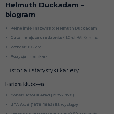
Helmuth Duckadam
–
biogram
Pełne imię i nazwisko: Helmuth Duckadam
Data i miejsce urodzenia:
01.04.1959 Semlac
Wzrost:
193 cm
Pozycja:
Bramkarz
Historia i statystyki kariery
Kariera klubowa
Constructorul Arad (1977-1978)
UTA Arad (1978-1982) 53 występy
Steaua Bukareszt (1982-1986)
80 występów