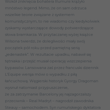
Wokół zniknięcia bohatera Rumunii krążyło
mnóstwo legend. Mimo, że on sam odrzuca
wszelkie teorie związane z systemem
komunistycznym, to nie wiadomo czy kiedykolwiek
zyskamy wystarczające dowody potwierdzające
słowa bramkarza. W przytaczanej wyżej książce
Wilsona twierdzi, że dolegliwości miały swój
początek pół roku przed pamiętną serią
„jedenastek”. W rezultacie upadku, nabawił się
tętniaka i przejść musiał operację wszczepienia
bypassów. Lansowana zaś przez francuski dziennik
L’Equipe wersja mówi o wypadku z piłą
łańcuchową. Węgierski historyk Gyorgy Dragoman
wysnuł natomiast przypuszczenie,
że za zatrzymanie Barcelony jej najzagorzalszy
przeciwnik – Real Madryt – nagrodził zawodnika
Steauy – samochodem. Syn rumuńskiego dyktatora