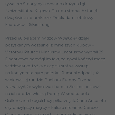
rywalem Steauy była czwarta drużyna ligi –
Universtitatea Krajowa. Po obu stronach stanęli
dwaj świetni bramkarze: Duckadam i etatowy
kadrowicz – Silviu Lung.
Przed 60 tysiącami widzów W
ojskowi,
dzięki
pozyskanym wcześniej z mniejszych klubów –
Victorowi Piturce i Mariusowi Lacatusowi wygrali 2:1.
Dodatkowo pomógł im fakt, że rywal kończył mecz
w dziewiątkę. Łyżką dziegciu stał się występ
na kontynentalnym poletku. Rumuni odpadli już
w pierwszej rundzie Pucharu Europy. Trzeba
zaznaczyć, że wylosowali bardzo źle. Los postawił
na ich drodze włoską Romę. W środku pola
Giallorossich biegali tacy piłkarze jak: Carlo Ancelotti
czy brazylijscy magicy – Falcao i Toninho Cerezo.
O odpadnięciu mistrza Rumunii zadecydowało