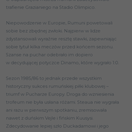
trafienie Grazianiego na Stadio Olimpico.
Niepowodzenie w Europie, Rumuni powetowali
sobie bez zbędnej zwłoki. Najpierw w lidze
zdystansowali wyraźnie resztę stawki, zapewniając
sobie tytuł kilka meczów przed końcem sezonu.
Szanse na puchar odebrało im dopiero
w decydującej potyczce Dinamo, które wygrało 1:0.
Sezon 1985/86 to jednak przede wszystkim
historyczny sukces rumuńskiej piłki klubowej –
triumf w Pucharze Europy. Droga do wzniesienia
trofeum nie była usłana różami. Steaua nie wygrała
ani razu w pierwszym spotkaniu, zremisowała
nawet z duńskim Vejle i fińskim Kuusysi.
Zdecydowanie lepiej szło Duckadamowi i jego