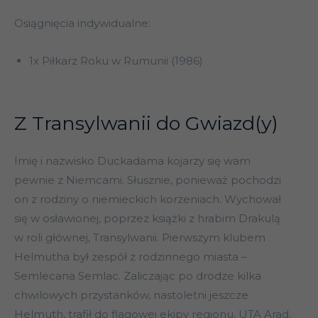
Osiągnięcia indywidualne:
1x Piłkarz Roku w Rumunii (1986)
Z Transylwanii do Gwiazd(y)
Imię i nazwisko Duckadama kojarzy się wam
pewnie z Niemcami. Słusznie, ponieważ pochodzi
on z rodziny o niemieckich korzeniach. Wychował
się w osławionej, poprzez książki z hrabim Drakulą
w roli głównej, Transylwanii. Pierwszym klubem
Helmutha był zespół z rodzinnego miasta –
Semlecana Semlac. Zaliczając po drodze kilka
chwilowych przystanków, nastoletni jeszcze
Helmuth, trafił do flagowej ekipy regionu, UTA Arad.