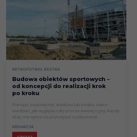
RETROFUTBOL EKSTRA
Budowa obiektów sportowych –
od koncepcji do realizacji krok
po kroku
Planując budowę hali, stadionu lub boiska, warto
wiedzieć, jak wygląda cały proces inwestycyjny. Każdy
etap ma wpływ na późniejsze użytkowanie...
REDAKCJA