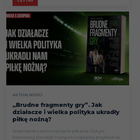
CZYTAJ
AKTUALNOŚCI
„Brudne fragmenty gry”. Jak
działacze i wielka polityka ukradły
piłkę nożną?
Anulowanie czerwonej kartki piłkarza USA po
interwencji Donalda Trumpa to najlepszy przykład na