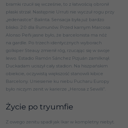
bramki rzucił się wcześnie, to z łatwością obronił
płaski strzał. Następnie Urruti nie wyczuł rogu przy
„jedenastce” Balinta. Sensacja była już bardzo
blisko. 2:0 dla Rumunów. Przed karnym Marcosa
Alonso Peñi jasne było, że barcelonista ma nóż
na gardle. Po trzech identycznych wyborach
golkiper Steauy zmienił róg, rzucając się w swoje
lewo. Estadio Ramón Sánchez Pizjuán zamilknął.
Duckadam uciszył cały stadion. Na hiszpańskim
obiekcie, oczywistą większość stanowili kibice
Barcelony. Uniesienie ku niebu Pucharu Europy
było niczym zenit w karierze „Herosa z Sewilli”.
Życie po tryumfie
Z owego zenitu spadł jak Ikar w kompletny niebyt.