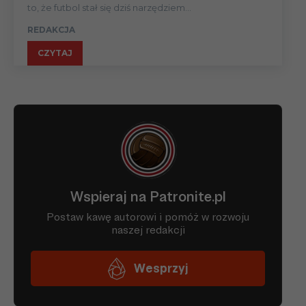
to, że futbol stał się dziś narzędziem...
REDAKCJA
CZYTAJ