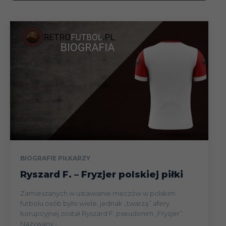
BIOGRAFIE PIŁKARZY
Ryszard F. – Fryzjer polskiej piłki
Zamieszanych w ustawianie meczów w polskim
futbolu osób było wiele, jednak „twarzą” afery
korupcyjnej został Ryszard F. pseudonim „Fryzjer”.
Nazywany...