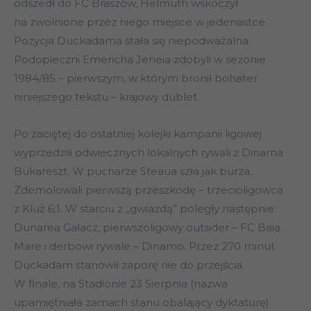
odszedł do FC Braszów, Helmuth wskoczył
na zwolnione przez niego miejsce w jedenastce.
Pozycja Duckadama stała się niepodważalna.
Podopieczni Emericha Jeneia zdobyli w sezonie
1984/85 – pierwszym, w którym bronił bohater
niniejszego tekstu – krajowy dublet.
Po zaciętej do ostatniej kolejki kampanii ligowej
wyprzedzili odwiecznych lokalnych rywali z Dinama
Bukareszt. W pucharze Steaua szła jak burza.
Zdemolowali pierwszą przeszkodę – trzecioligowca
z Kluż 6:1. W starciu z „gwiazdą” poległy następnie:
Dunarea Gałacz, pierwszoligowy outsider – FC Baia
Mare i derbowi rywale – Dinamo. Przez 270 minut
Duckadam stanowił zaporę nie do przejścia.
W finale, na Stadionie 23 Sierpnia (nazwa
upamiętniała zamach stanu obalający dyktaturę)