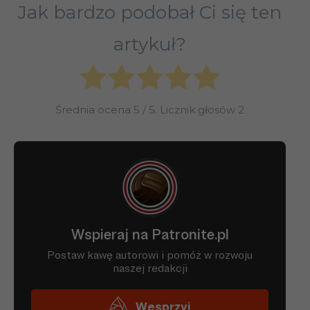
Jak bardzo podobał Ci się ten
artykuł?
Średnia ocena
5
/ 5. Licznik głosów
2