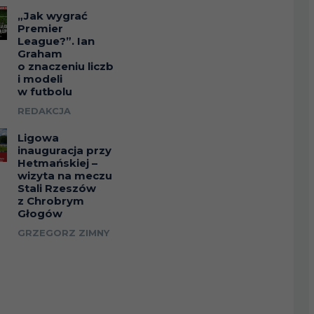
„Jak wygrać
Premier
League?”. Ian
Graham
o znaczeniu liczb
i modeli
w futbolu
REDAKCJA
Ligowa
inauguracja przy
Hetmańskiej –
wizyta na meczu
Stali Rzeszów
z Chrobrym
Głogów
GRZEGORZ ZIMNY