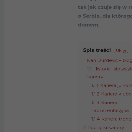
tak jak czuje się w 
o Serbie, dla które
domem.
Spis treści
Ukryj
1
Ivan Durdević – bi
1.1
Historia i statystyk
kariery
1.1.1
Kariera junior
1.1.2
Kariera klub
1.1.3
Kariera
reprezentacyjna
1.1.4
Kariera trene
2
Początki kariery