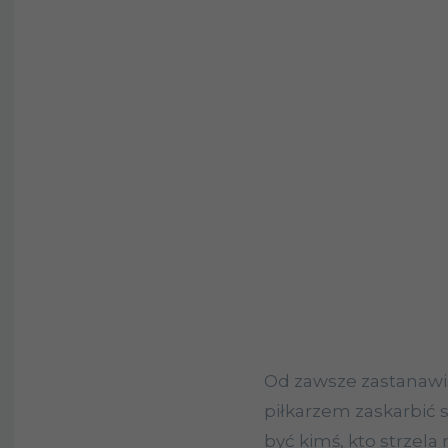
Od zawsze zastanawia
piłkarzem zaskarbić 
być kimś, kto strzel