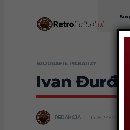
Bio
O n
BIOGRAFIE PIŁKARZY
Ivan Đurđe
REDAKCJA
14 WRZEŚNIA 20