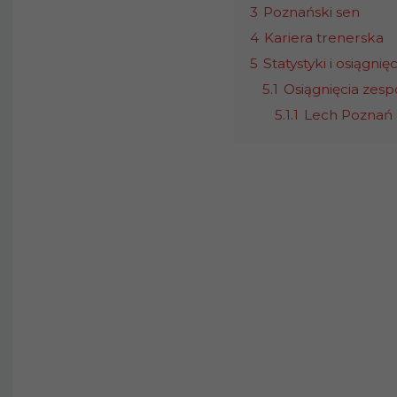
3
Poznański sen
4
Kariera trenerska
5
Statystyki i osiągnięc
5.1
Osiągnięcia zesp
5.1.1
Lech Poznań