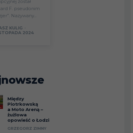
pcyjnej został
zard F. pseudonim
zjer”. Nazywany...
ASZ KULIG
-
ISTOPADA 2024
jnowsze
Między
Piotrkowską
a Moto Areną –
żużlowa
opowieść o Łodzi
GRZEGORZ ZIMNY