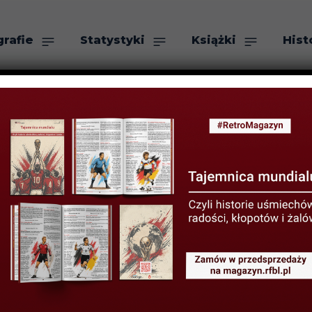
grafie
Statystyki
Książki
Hist
as
Szukaj
vić – dusza Lec
15