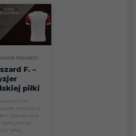
GRAFIE PIŁKARZY
szard F. –
yzjer
lskiej piłki
ieszanych w
awianie meczów w
kim futbolu osób
 wiele, jednak
rzą” afery