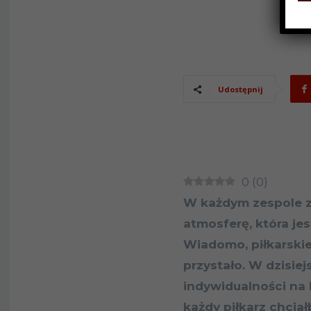
Udostępnij
0
(
0
)
W każdym zespole z
atmosferę, która je
Wiadomo, piłkarskie
przystało. W dzisie
indywidualności na 
każdy piłkarz chcia