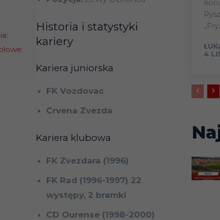
koru
Rys
Historia i statystyki
„Fry
ia:
kariery
ŁUK
ołowe:
4 L
Kariera juniorska
FK Vozdovac
Crvena Zvezda
Na
Kariera klubowa
FK Zvezdara (1996)
FK Rad (1996-1997) 22
występy, 2 bramki
CD Ourense (1998-2000)