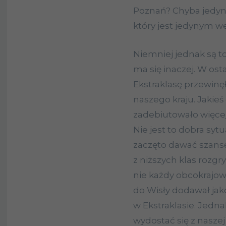
Poznań? Chyba jedyn
który jest jedynym 
Niemniej jednak są t
ma się inaczej. W ost
Ekstraklasę przewinęły
naszego kraju. Jakieś
zadebiutowało więcej
Nie jest to dobra syt
zaczęto dawać szansę
z niższych klas rozg
nie każdy obcokrajowi
do Wisły dodawał jako
w Ekstraklasie. Jedna
wydostać się z naszej