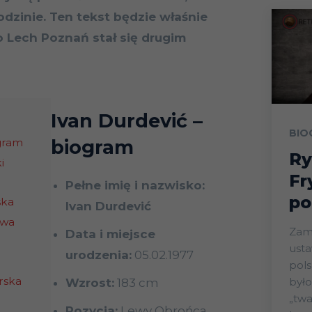
rodzinie. Ten tekst będzie właśnie
go Lech Poznań stał się drugim
Ivan Durdević
–
BIO
ogram
biogram
Ry
i
Fr
Pełne imię i nazwisko:
po
ska
Ivan Durdević
owa
Zam
Data i miejsce
ust
urodzenia:
05.02.1977
pols
rska
było
Wzrost:
183 cm
„twa
Pozycja:
Lewy Obrońca