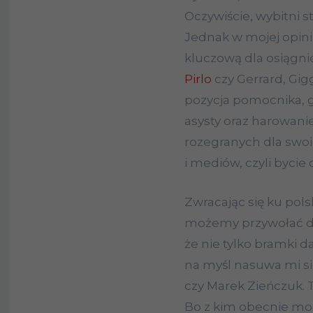
Oczywiście, wybitni 
Jednak w mojej opinii
kluczową dla osiągnię
Pirlo
czy
Gerrard
, Gi
pozycja pomocnika, g
asysty oraz harowani
rozegranych dla swoi
i mediów, czyli bycie 
Zwracając się ku pols
możemy przywołać 
że nie tylko bramki d
na myśl nasuwa mi si
czy Marek Zieńczuk. Ta
Bo z kim obecnie mog