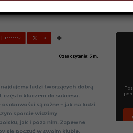
Facebook
X
Czas czytania:
5
m.
najdujemy ludzi tworzących dobrą
st często kluczem do sukcesu.
 osobowości są różne – jak na ludzi
jszym sporcie widzimy
boisku, jak i poza nim. Zapewne
łby się poczuć w swoim klubie,