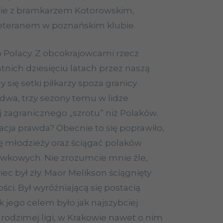
ie z bramkarzem Kotorowskim,
weteranem w poznańskim klubie.
o Polacy. Z obcokrajowcami rzecz
atnich dziesięciu latach przez naszą
 się setki piłkarzy spoza granicy
 dwa, trzy sezony temu w lidze
 zagranicznego „szrotu” niż Polaków.
uacja prawda? Obecnie to się poprawiło,
 młodzieży oraz ściągać polaków
rywkowych. Nie zrozumcie mnie źle,
ec był zły.
Maor
Melikson
ściągnięty
ści. Był wyróżniającą się postacią
k jego celem było jak najszybciej
 rodzimej ligi, w Krakowie nawet o nim