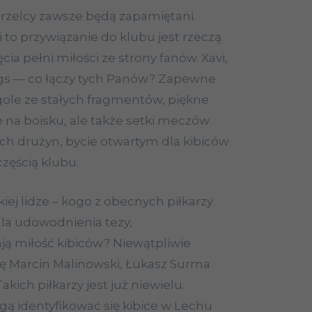
strzelcy zawsze będą zapamiętani.
 to przywiązanie do klubu jest rzeczą
cia pełni miłości ze strony fanów.
Xavi
,
ggs — co łączy tych Panów? Zapewne
ole ze stałych fragmentów, piękne
e na boisku, ale także setki meczów
ch drużyn, bycie otwartym dla kibiców
częścią klubu.
kiej lidze – kogo z obecnych piłkarzy
dla
udowodnienia
tezy,
ają miłość kibiców? Niewątpliwie
ę Marcin Malinowski, Łukasz Surma
kich piłkarzy jest już niewielu.
ą identyfikować się kibice w Lechu