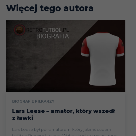
Więcej tego autora
BIOGRAFIE PIŁKARZY
Lars Leese – amator, który wszedł
z ławki
Lars Leese był pół-amatorem, który jakimś cudem
trafił do Premier League. Wobec kontuzji pierwszego