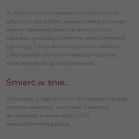
W 2012 roku Turina odwiedził Poznań ponownie
tylko po to, aby patrzeć, jak jego koledzy z nowego
zespołu upokarzają starych znajomych. Lech
odpadł po rywalizacji z AIKiem w ramach eliminacji
Ligi Europy. Z tego dwumeczu pewnie większość
z Was pamięta uderzenie Mateusza Możdżenia,
które znalazło drogę do bramki Ivana.
Śmierć w śnie…
Rok później, 2 maja 2013 roku do wszystkich dotarła
okropna wiadomość. Ivan zmarł. Znaleziono
go martwego w swoim łóżku o 7:23
przez sztokholmską policję.