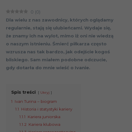
0
(
0
)
Dla wielu z nas zawodnicy, których oglądamy
regularnie, stają się ulubieńcami. Wydaje się,
że znamy ich na wylot, mimo iż oni nie wiedzą
o naszym istnieniu. Śmierć piłkarza często
wzrusza nas tak bardzo, jak odejście kogoś
bliskiego. Sam miałem podobne odczucie,
gdy dotarła do mnie wieść o Ivanie.
Spis treści
Ukryj
1
Ivan Turina – biogram
1.1
Historia i statystyki kariery
1.1.1
Kariera juniorska
1.1.2
Kariera klubowa