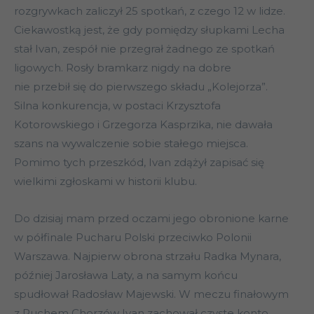
rozgrywkach zaliczył 25 spotkań, z czego 12 w lidze.
Ciekawostką jest, że gdy pomiędzy słupkami Lecha
stał Ivan, zespół nie przegrał żadnego ze spotkań
ligowych. Rosły bramkarz nigdy na dobre
nie przebił się do pierwszego składu „Kolejorza”.
Silna konkurencja, w postaci Krzysztofa
Kotorowskiego i Grzegorza Kasprzika, nie dawała
szans na wywalczenie sobie stałego miejsca.
Pomimo tych przeszkód, Ivan zdążył zapisać się
wielkimi zgłoskami w historii klubu.
Do dzisiaj mam przed oczami jego obronione karne
w półfinale Pucharu Polski przeciwko Polonii
Warszawa. Najpierw obrona strzału Radka Mynara,
później Jarosława Laty, a na samym końcu
spudłował Radosław Majewski. W meczu finałowym
z Ruchem Chorzów Ivan zachował czyste konto,