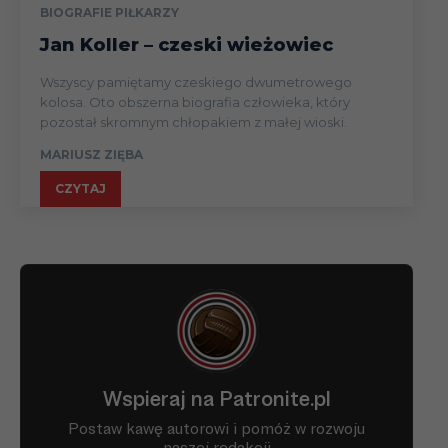
BIOGRAFIE PIŁKARZY
Jan Koller – czeski wieżowiec
Wszyscy pamiętamy czeskiego dwumetrowego
kolosa. Oto obszerna biografia człowieka, który
pozostał skromnym chłopakiem z małej wioski.
MARIUSZ ZIĘBA
CZYTAJ