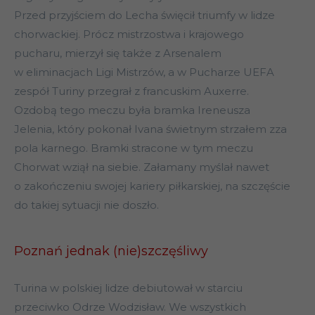
Przed przyjściem do Lecha święcił triumfy w lidze
c
horwackiej. Prócz mistrzostwa i krajowego
pucharu, mierzył się także z Arsenalem
w eliminacjach Ligi Mistrzów, a w Pucharze UEFA
zespół Turiny przegrał z francuskim Auxerre.
Ozdobą tego meczu była bramka Ireneusza
Jelenia, który pokonał Ivana świetnym strzałem zza
pola karnego. Bramki stracone w tym meczu
Chorwat wziął na siebie. Załamany myślał nawet
o zakończeniu swojej kariery piłkarskiej, na szczęście
do takiej sytuacji nie doszło.
Poznań jednak (nie)szczęśliwy
Turina w polskiej lidze debiutował w starciu
przeciwko Odrze Wodzisław. We wszystkich