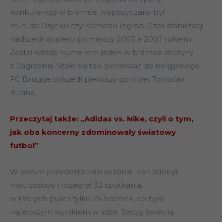
konkurencję w bramce, wypożyczany był
m.in. do Osijeku czy Kamenu Ingrad. Czas stabilizacji
nadszedł dopiero pomiędzy 2003 a 2007 rokiem.
Został wtedy numerem jeden w bramce drużyny
z Zagrzebia. Stało się tak, ponieważ do belgijskiego
FC Brugge odszedł pierwszy golkiper Tomislav
Butina.
Przeczytaj także: „Adidas vs. Nike, czyli o tym,
jak oba koncerny zdominowały światowy
futbol”
W swoim przedostatnim sezonie Ivan zdobył
mistrzostwo i rozegrał 32 spotkania,
w których puścił tylko 26 bramek, co było
najlepszym wynikiem w lidze. Swoją świetną