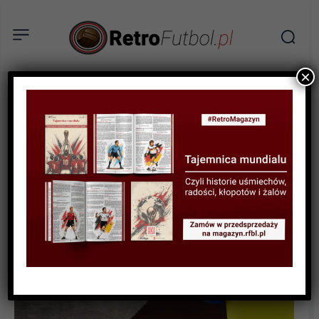
×
BIOGRAFIE PIŁKARZY
Ivan Turina