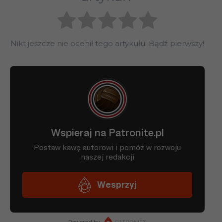
Nikt jeszcze nie ocenił tego artykułu. Bądź pierwszy!