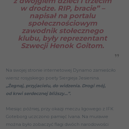
z dwojgiem dzieci i trzecim
w drodze. RIP, bracie” –
napisał na portalu
społecznościowym
zawodnik stołecznego
klubu, były reprezentant
Szwecji Henok Goitom.
Na swojej stronie internetowej Dynamo zamieściło
wiersz rosyjskiego poety Siergieja Jesienina.
„Żegnaj, przyjacielu, do widzenia. Drogi mój,
od krwi serdecznej bliższy…”.
Miesiąc później, przy okazji meczu ligowego z IFK
Goteborg uczczono pamięć Ivana. Na murawie
można było zobaczyć flagi dwóch narodowości