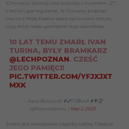
(Chorwacji i Szwecji) oraz koszulkę z numerem „27”,
z którym grał regularnie. W Poznaniu podczas
meczu z Wisłą Kraków także zachowano minutę
ciszy, która miała upamiętnić tego zawodnika.
10 LAT TEMU ZMARŁ IVAN
TURINA, BYŁY BRAMKARZ
@LECHPOZNAN
. CZEŚĆ
JEGO PAMIĘCI!
PIC.TWITTER.COM/YFJXJXT
MXK
— Karol Burchardt ⚽🏀🤾‍♂️🏐🏒🏈🥊🏓🏆
(@historiaSportu_)
May 2, 2023
Śmierć jest niewątpliwie tragedią ludzką. Odejście