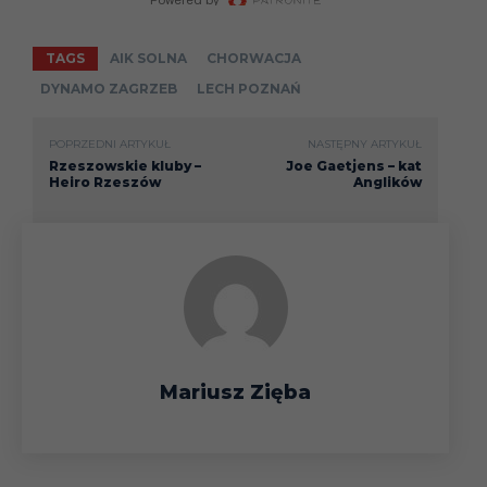
TAGS
AIK SOLNA
CHORWACJA
DYNAMO ZAGRZEB
LECH POZNAŃ
POPRZEDNI ARTYKUŁ
NASTĘPNY ARTYKUŁ
Rzeszowskie kluby –
Joe Gaetjens – kat
Heiro Rzeszów
Anglików
Mariusz Zięba