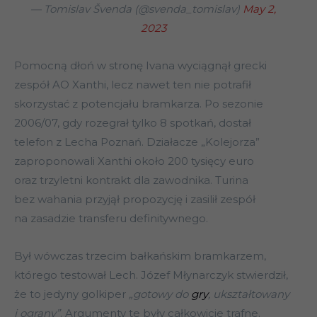
— Tomislav Švenda (@svenda_tomislav)
May 2,
2023
Pomocną dłoń w stronę Ivana wyciągnął grecki
zespół AO Xan­thi, lecz nawet ten nie potrafił
skorzystać z potencjału bramkarza. Po sezonie
2006/07, gdy rozegrał tylko 8 spotkań, dostał
telefon z Lecha Poznań. Działacze „Kolejorza”
zaproponowali Xanthi około 200 tysięcy euro
oraz trzyletni kontrakt dla zawodnika. Turina
bez wahania
przyjął propozycję i zasilił zespół
na zasadzie transferu definitywnego.
Był wówczas trzecim bałkańskim bramkarzem,
którego testował Lech. Józef Młynarczyk stwierdził,
że to jedyny golkiper
„gotowy do
gry
, ukształtowany
i ograny”
. Argumenty te były całkowicie trafne.