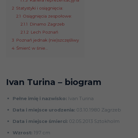
1.1.3
Kariera reprezentacyjna
2
Statystyki i osiągnięcia:
2.1
Osiągnięcia zespołowe:
2.1.1
Dinamo Zagrzeb
2.1.2
Lech Poznań
3
Poznań jednak (nie)szczęśliwy
4
Śmierć w śnie…
Ivan Turina
– biogram
Pełne imię i nazwisko:
Ivan Turina
Data i miejsce urodzenia:
03.10.1980 Zagrzeb
Data i miejsce śmierci:
02.05.2013 Sztokholm
Wzrost:
197 cm