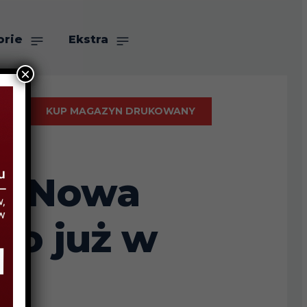
orie
Ekstra
×
KUP MAGAZYN DRUKOWANY
”? Nowa
go już w