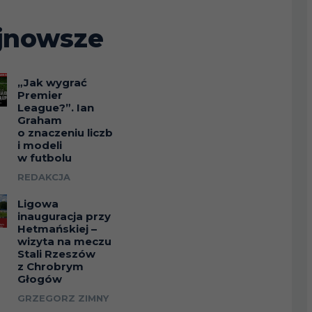
jnowsze
„Jak wygrać
Premier
League?”. Ian
Graham
o znaczeniu liczb
i modeli
w futbolu
REDAKCJA
Ligowa
inauguracja przy
Hetmańskiej –
wizyta na meczu
Stali Rzeszów
z Chrobrym
Głogów
GRZEGORZ ZIMNY