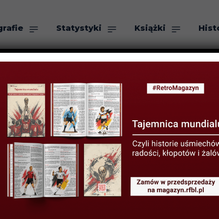
grafie
Statystyki
Książki
Hist
as
Szukaj
 grać w Europie
chała Zachodne