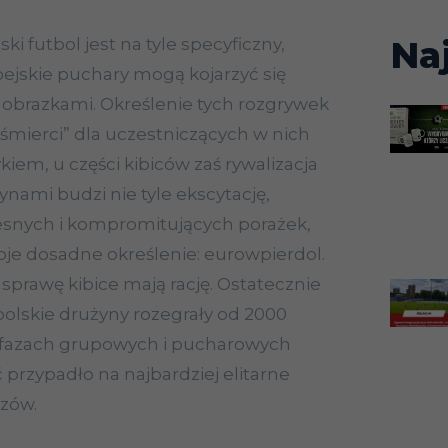
Na
ki futbol jest na tyle specyficzny,
ejskie puchary mogą kojarzyć się
 obrazkami. Określenie tych rozgrywek
mierci” dla uczestniczących w nich
ykiem, u części kibiców zaś rywalizacja
nami budzi nie tyle ekscytację,
snych i kompromitujących porażek,
je dosadne określenie: eurowpierdol.
sprawę kibice mają rację. Ostatecznie
polskie drużyny rozegrały od 2000
, fazach grupowych i pucharowych
ć przypadło na najbardziej elitarne
rzów.