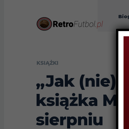
Bio
O n
KSIĄŻKI
„Jak (nie)
książka Mi
sierpniu