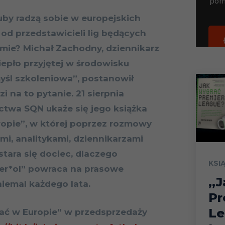
uby radzą sobie w europejskich
od przedstawicieli lig będących
ie? Michał Zachodny, dziennikarz
iepło przyjętej w środowisku
myśl szkoleniowa”, postanowił
 na to pytanie. 21 sierpnia
wa SQN ukaże się jego książka
uropie”, w której poprzez rozmowy
ami, analitykami, dziennikarzami
stara się dociec, dlaczego
KSI
ier*ol” powraca na prasowe
„J
iemal każdego lata.
Pr
Le
rać w Europie” w przedsprzedaży