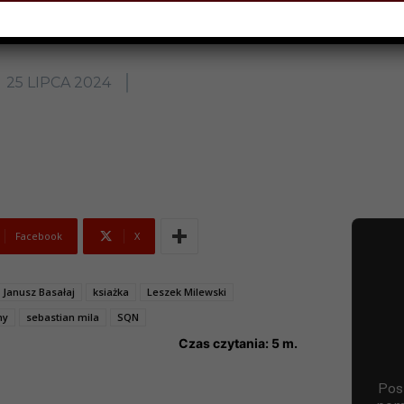
25 LIPCA 2024
Facebook
X
Janusz Basałaj
ksiażka
Leszek Milewski
ny
sebastian mila
SQN
Czas czytania:
5
m.