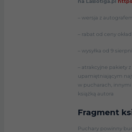
na LaBotiga.pl
https
– wersja z autografe
– rabat od ceny okła
– wysyłka od 9 sierpni
– atrakcyjne pakiety 
upamiętniającym naj
w pucharach, innymi 
książką autora
Fragment ksi
Puchary powinny bud