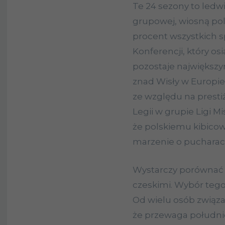
Te 24 sezony to ledw
grupowej, wiosną pol
procent wszystkich sp
Konferencji, który o
pozostaje największy
znad Wisły w Europie
ze względu na prestiż
Legii w grupie Ligi M
że polskiemu kibicow
marzenie o pucharac
Wystarczy porównać 
czeskimi. Wybór tego
Od wielu osób związa
że przewaga południ