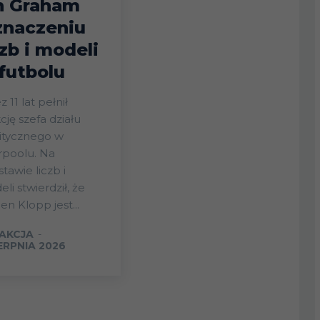
n Graham
znaczeniu
czb i modeli
futbolu
z 11 lat pełnił
cję szefa działu
itycznego w
rpoolu. Na
tawie liczb i
li stwierdził, że
en Klopp jest...
AKCJA
-
IERPNIA 2026