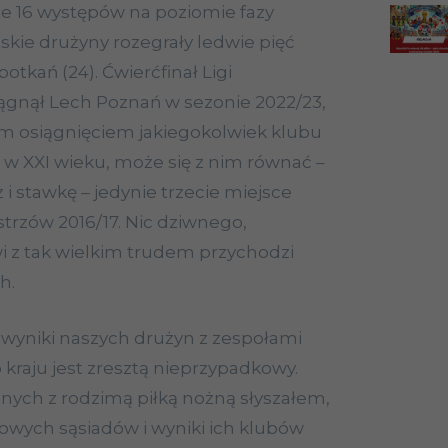
ie 16 występów na poziomie fazy
skie drużyny rozegrały ledwie pięć
otkań (24). Ćwierćfinał Ligi
siągnął Lech Poznań w sezonie 2022/23,
m osiągnięciem jakiegokolwiek klubu
 w XXI wieku, może się z nim równać –
 i stawkę – jedynie trzecie miejsce
istrzów 2016/17. Nic dziwnego,
i z tak wielkim trudem przychodzi
h.
wyniki naszych drużyn z zespołami
 kraju jest zresztą nieprzypadkowy.
nych z rodzimą piłką nożną słyszałem,
owych sąsiadów i wyniki ich klubów