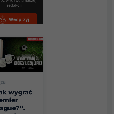
ĄŻKI
ak wygrać
emier
ague?”.