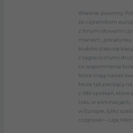
Właśnie: powinny. Pols
że czytelnikom europ
z innymi słowami czy
mianem „pocałunku ś
klubów stało się klas
z zagranicznymi druży
co wspomnienia bole
które mają nawet swo
Może tak patrzący na 
z 580 spotkań, które 
roku w eliminacjach
w Europie, tylko sześ
rozgrywki – Ligę Mist