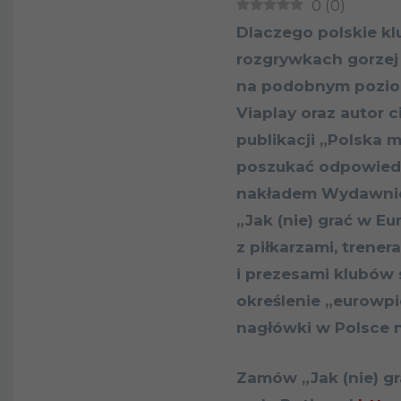
0
(
0
)
Dlaczego polskie kl
rozgrywkach gorzej 
na podobnym poziom
Viaplay oraz autor c
publikacji „Polska 
poszukać odpowiedzi
nakładem Wydawnict
„Jak (nie) grać w E
z piłkarzami, trener
i prezesami klubów 
określenie „eurowp
nagłówki w Polsce n
Zamów „Jak (nie) g