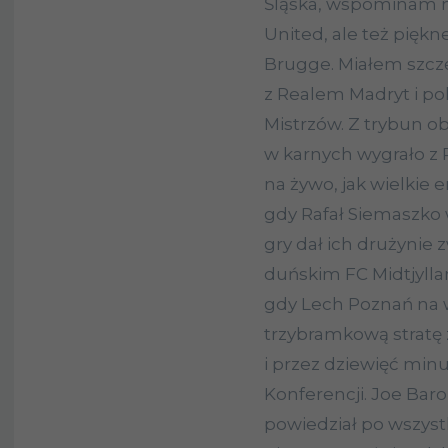
Śląska, wspominam n
United, ale też piękn
Brugge. Miałem szczę
z Realem Madryt i po
Mistrzów. Z trybun o
w karnych wygrało z
na żywo, jak wielkie 
gdy Rafał Siemaszko 
gry dał ich drużyni
duńskim FC Midtjylla
gdy Lech Poznań na w
trzybramkową stratę 
i przez dziewięć minu
Konferencji. Joe Baro
powiedział po wszyst