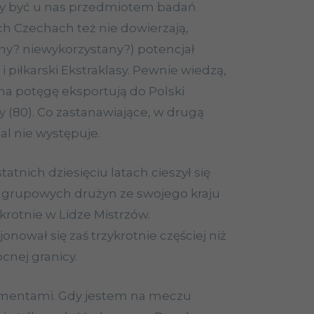
y być u nas przedmiotem badań
 Czechach też nie dowierzają,
y? niewykorzystany?) potencjał
i piłkarski Ekstraklasy. Pewnie wiedzą,
a potęgę eksportują do Polski
zy (80). Co zastanawiające, w drugą
al nie występuje.
statnich dziesięciu latach cieszył się
h grupowych drużyn ze swojego kraju
ykrotnie w Lidze Mistrzów.
nował się zaś trzykrotnie częściej niż
cnej granicy.
mentami. Gdy jestem na meczu