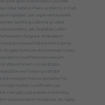
ie tylko gola Voskampa z Dundee
ego loba Sebino Plaku w starciu z Club
ście oglądać, jak Legia remisowała
konała Sporting Lizbona w Lidze
bserwowałem, jak Zagłębie Lubin
 Partizanem Belgrad. Widziałem
emocje przeżywali kibice Arki Gdynia,
w drugiej minucie doliczonego czasu
e zwycięstwo nad faworyzowanym
nd. Wspominam, co się działo,
yjeździe we Florencji odrobił
z pierwszego meczu (porażka 1:4)
t mógł myśleć o półfinale Ligi
ne, nieżyjący już prezes Fiorentiny,
kim pracownikom Kolejorza, że nigdy