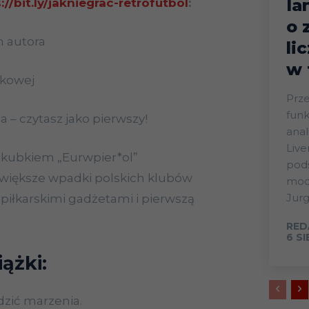
Ia
://bit.ly/jakniegrac-retrofutbol
:
o 
m autora
li
w 
dkowej
Prze
funk
a – czytasz jako pierwszy!
anal
Live
z kubkiem „Eurwpier*ol”
pods
większe wpadki polskich klubów
mode
Jurg
piłkarskimi gadżetami i pierwszą
RED
6 S
ążki:
zić marzenia.