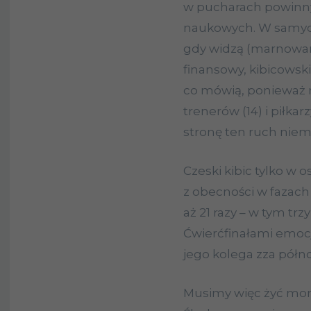
w pucharach powinn
naukowych. W samych
gdy widzą (marnowan
finansowy, kibicowski 
co mówią, ponieważ n
trenerów (14) i piłkar
stronę ten ruch niem
Czeski kibic tylko w o
z obecności w fazac
aż 21 razy – w tym trz
Ćwierćfinałami emocjo
jego kolega zza półno
Musimy więc żyć mo