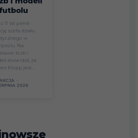
czb i modeli
futbolu
z 11 lat pełnił
cję szefa działu
itycznego w
rpoolu. Na
tawie liczb i
li stwierdził, że
en Klopp jest...
AKCJA
-
IERPNIA 2026
jnowsze