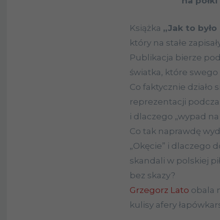
na półk
Książka
„Jak to był
który na stałe zapisał
Publikacja bierze po
światka, które swego
Co faktycznie działo s
reprezentacji podcza
i dlaczego „wypad na
Co tak naprawdę wyda
„Okęcie” i dlaczego d
skandali w polskiej pi
bez skazy?
Grzegorz Lato
obala m
kulisy afery łapówkar