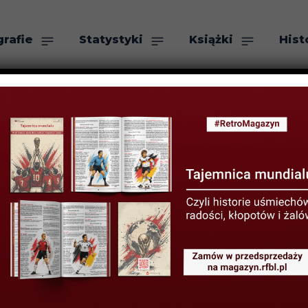
grafie
Statystyki
Książki
Hist
as
Szukaj
ło naprawdę”. N
 Sportowe