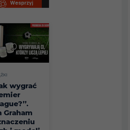
ĄŻKI
ak wygrać
emier
ague?”.
n Graham
znaczeniu