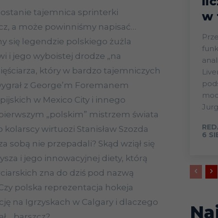
li
ostanie tajemnica sprinterki
w 
icz, a może powinniśmy napisać…
Prze
y się legendzie polskiego żużla
funk
 i jego wyboistej drodze „na
anal
ęściarza, który w bardzo tajemniczych
Live
pods
 wygrał z George’m Foremanem
mode
ijskich w Mexico City i innego
Jurg
ł pierwszym „polskim” mistrzem świata
RED
 kolarscy wirtuozi Stanisław Szozda
6 S
za sobą nie przepadali? Skąd wziął się
a i jego innowacyjnej diety, którą
rciarskich zna do dziś pod nazwą
zy polska reprezentacja hokeja
ję na Igrzyskach w Calgary i dlaczego
Na
ął… barszcz?