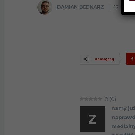
DAMIAN BEDNARZ
17 LUTE
Udostępnij
0
(
0
)
namy już
Z
naprawd
medialny