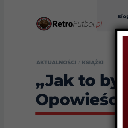
Bio
O n
AKTUALNOŚCI
KSIĄŻKI
„Jak to by
Opowieści