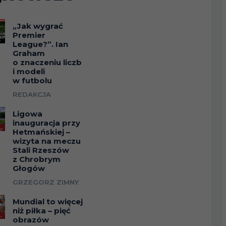
„Jak wygrać
Premier
League?”. Ian
Graham
o znaczeniu liczb
i modeli
w futbolu
REDAKCJA
Ligowa
inauguracja przy
Hetmańskiej –
wizyta na meczu
Stali Rzeszów
z Chrobrym
Głogów
GRZEGORZ ZIMNY
Mundial to więcej
niż piłka – pięć
obrazów