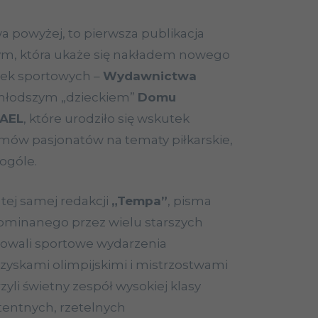
a powyżej, to pierwsza publikacja
m, która ukaże się nakładem nowego
żek sportowych –
Wydawnictwa
jmłodszym „dzieckiem”
Domu
AEL
, które urodziło się wskutek
mów pasjonatów na tematy piłkarskie,
 ogóle.
 tej samej redakcji
„Tempa”
, pisma
minanego przez wielu starszych
nowali sportowe wydarzenia
grzyskami olimpijskimi i mistrzostwami
zyli świetny zespół wysokiej klasy
tentnych, rzetelnych