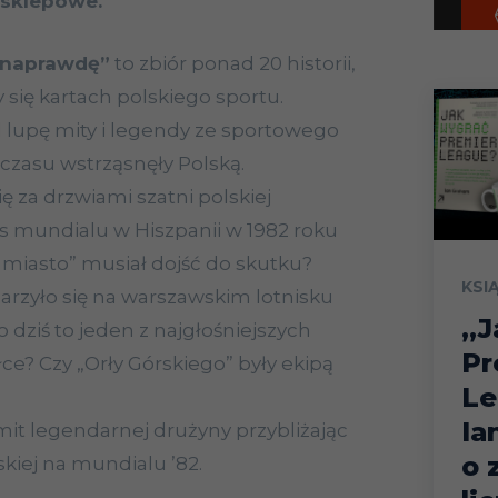
i sklepowe.
o naprawdę”
to zbiór ponad 20 historii,
y się kartach polskiego sportu.
d lupę mity i legendy ze sportowego
 czasu wstrząsnęły Polską.
ię za drzwiami szatni polskiej
s mundialu w Hiszpanii w 1982 roku
 miasto” musiał dojść do skutku?
KSI
rzyło się na warszawskim lotnisku
„J
o dziś to jeden z najgłośniejszych
Pr
łce? Czy „Orły Górskiego” były ekipą
Le
Ia
it legendarnej drużyny przybliżając
o 
skiej na mundialu ’82.