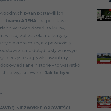
ewygodnych pytań postawili ich
wie
teamu ARENA
i na podstawie
iennikarskich dotarli za kulisy,
wi i zajrzeli za żelazne kurtyny.
rzy niektóre mury, a z pewnością
przedstawi znane dotąd fakty w nowym
ery, nieczyste zagrywki, awantury,
edopowiedziane historie – to wszystko
e, która wyjaśni Wam
„Jak to było
:
RAWDĘ. NIEZWYKŁE OPOWIEŚCI