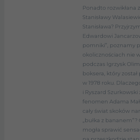
Ponadto rozwikłana z
Stanisławy Walasiew
Stanisława? Przyjrzym
Edwardowi Jancarzowi
pomniki”, poznamy pi
okolicznościach nie
podczas Igrzysk Olimp
boksera, który zosta
w 1978 roku. Dlaczego
i Ryszard Szurkowski 
fenomen Adama Małysz
cały świat skoków na
„bułka z bananem”? C
mogła sprawić sensac
na przeszkodzie stan