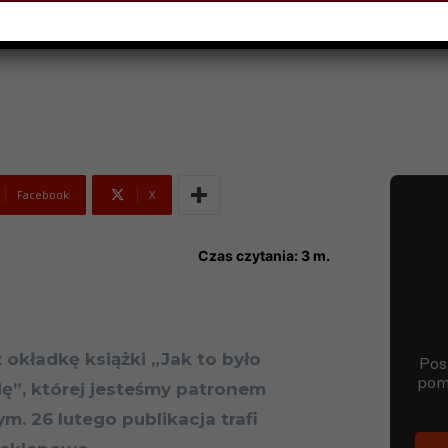
GO 2018
Facebook
X
Czas czytania:
3
m.
 okładkę książki „Jak to było
ę”, której jesteśmy patronem
m. 26 lutego publikacja trafi