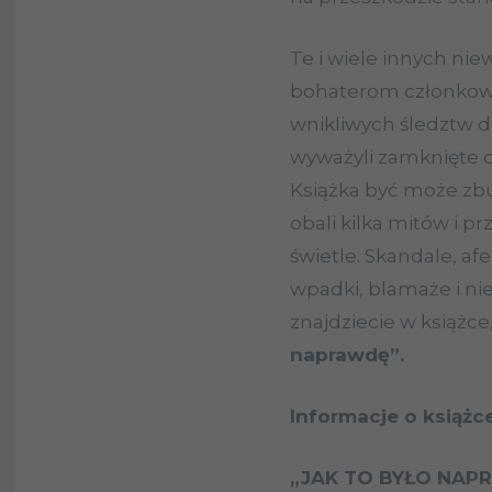
Te i wiele innych ni
bohaterom członko
wnikliwych śledztw dz
wyważyli zamknięte drz
Książka być może zbu
obali kilka mitów i 
świetle. Skandale, af
wpadki, blamaże i ni
znajdziecie w książc
naprawdę”.
Informacje o książce
„JAK TO BYŁO NAP