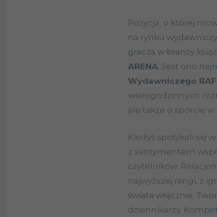
Pozycja, o której mow
na rynku wydawniczy
gracza w branży ksią
ARENA
. Jest ono na
Wydawniczego RAF
wielogodzinnych roz
ale także o sporcie w
Kiedyś spotykali się w
z sentymentem wspo
czytelników. Relacjo
najwyższej rangi, z i
świata włącznie. Twor
dziennikarzy. Kompe