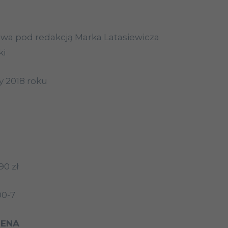
owa pod redakcją Marka Latasiewicza
ki
y 2018 roku
90 zł
00-7
ENA