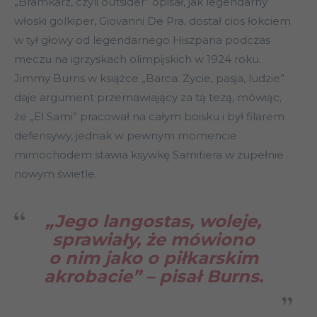
„Bramkarz, czyli outsider” opisał, jak legendarny
włoski golkiper, Giovanni De Pra, dostał cios łokciem
w tył głowy od legendarnego Hiszpana podczas
meczu na igrzyskach olimpijskich w 1924 roku.
Jimmy Burns w książce „Barca. Życie, pasja, ludzie”
daje argument przemawiający za tą tezą, mówiąc,
że „El Sami” pracował na całym boisku i był filarem
defensywy, jednak w pewnym momencie
mimochodem stawia ksywkę Samitiera w zupełnie
nowym świetle.
„
Jego langostas, woleje,
sprawiały, że mówiono
o nim jako o piłkarskim
akrobacie” –
pisał Burns.