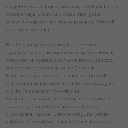
na głębszą wodę. Jego życiowa wędrówka dobiegła
końca 4 maja 1972 roku. Odszedł tam, gdzie
zaczynał swoją wielką piłkarską przygodę. Odszedł
w domu, w Barcelonie.
Niektórzy po przeczytaniu tytułu zapewne
wyobrażali sobie naszego bohatera jako szaleńca,
który właśnie wyszedł z domu wariatów, uszył strój
superbohatera, wzorując sie na Batmanie,
tylko zastępując nietoperza langustą, i poszedł
w tym stroju na pierwsze lepsze boisko, by pograć
w piłkę. Ten pseudonim wydaje się
tak surrealistyczny, że mógłby się zrodzić wyłącznie
w opętanym umyśle. Ale historia człowieka
o dźwięcznej ksywce „Człowiek langusta” jest jak
najbardziej prawdziwa i choć dziś mało kto wierzy,