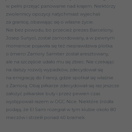
w pełni przejąć panowanie nad krajem. Niektórzy
zwolennicy opozycji natychmiast wyjechali
za granicę, obawiając się o własne życie.
Nie bez powodu, bo przecież prezes Barcelony,
Josep Sunyol, został zamordowany, a w pewnym
momencie pojawiła się też nieprawdziwa plotka
o śmierci Zamory. Samitier został aresztowany,
ale na szczęście udało mu się zbiec. Nie czekając
na dalszy rozwój wypadków, zdecydował się
na emigrację do Francji, gdzie spotkał się właśnie
z Zamorą. Obaj piłkarze zdecydowali się raz jeszcze
założyć piłkarskie buty i przez pewien czas
występowali razem w OGC Nice. Niektóre źródła
podają, że El Sami rozegrał w tym klubie około 80
meczów i strzelił ponad 40 bramek.