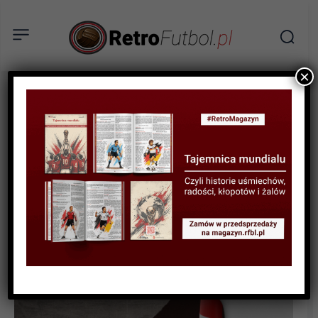
×
BIOGRAFIE PIŁKARZY
Josep Samitier – człowiek
langusta