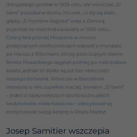
Iberyjskiego spotkał w 1928 roku, ale wówczas „El
Sami” pozostał w domu. Kto wie, co by się stało,
gdyby „El hombre llagosta” wraz z Zamorą
pojechali na mistrzostwa świata w 1930 roku…
Cztery lata później Hiszpanie w mocno
podejrzanych okolicznościach odpadli z mundialu
po meczu z Włochami, którzy pod czujnym okiem
Benito Mussoliniego sięgnęli później po mistrzostwo
świata, jednak to działo się już bez obecności
naszego bohatera. Wówczas w Barcelonie
mówiono o nim zupełnie inaczej, bowiem „El Sami”
– jeden z najsłynniejszych sportowców, jakich
kiedykolwiek miała Katalonia – zdecydował się
kontynuować swoją karierę w Realu Madryt.
Josep Samitier wszczepia