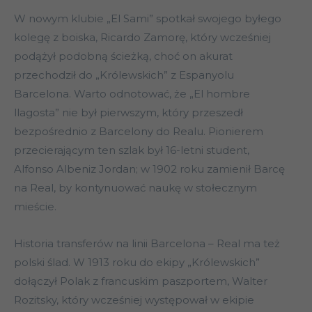
W nowym klubie „El Sami” spotkał swojego byłego
kolegę z boiska, Ricardo Zamorę, który wcześniej
podążył podobną ścieżką, choć on akurat
przechodził do „Królewskich” z Espanyolu
Barcelona. Warto odnotować, że „El hombre
llagosta” nie był pierwszym, który przeszedł
bezpośrednio z Barcelony do Realu. Pionierem
przecierającym ten szlak był 16-letni student,
Alfonso Albeniz Jordan; w 1902 roku zamienił Barcę
na Real, by kontynuować naukę w stołecznym
mieście.
Historia transferów na linii Barcelona – Real ma też
polski ślad. W 1913 roku do ekipy „Królewskich”
dołączył Polak z francuskim paszportem, Walter
Rozitsky, który wcześniej występował w ekipie