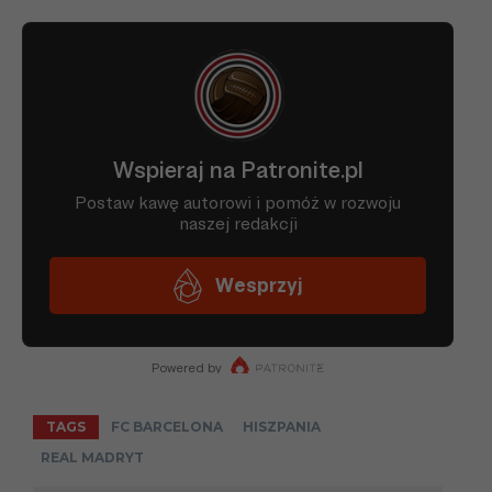
TAGS
FC BARCELONA
HISZPANIA
REAL MADRYT