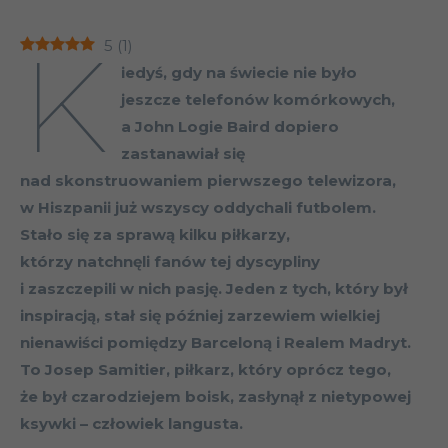
K
5
(
1
)
iedyś, gdy na świecie nie było
jeszcze telefonów komórkowych,
a John Logie Baird dopiero
zastanawiał się
nad skonstruowaniem pierwszego telewizora,
w Hiszpanii już wszyscy oddychali futbolem.
Stało się za sprawą kilku piłkarzy,
którzy natchnęli fanów tej dyscypliny
i zaszczepili w nich pasję. Jeden z tych, który był
inspiracją, stał się później zarzewiem wielkiej
nienawiści pomiędzy Barceloną i Realem Madryt.
To Josep Samitier, piłkarz, który oprócz tego,
że był czarodziejem boisk, zasłynął z nietypowej
ksywki – człowiek langusta.