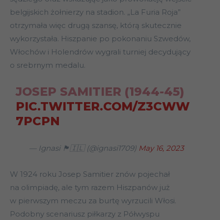
belgijskich żołnierzy na stadion. „La Furia Roja”
otrzymała więc drugą szansę, którą skutecznie
wykorzystała. Hiszpanie po pokonaniu Szwedów,
Włochów i Holendrów wygrali turniej decydujący
o srebrnym medalu.
JOSEP SAMITIER (1944-45)
PIC.TWITTER.COM/Z3CWW
7PCPN
— Ignasi 🏴󠁧󠁢󠁥󠁮󠁧󠁿🇮🇱 (@ignasi1709)
May 16, 2023
W 1924 roku Josep Samitier znów pojechał
na olimpiadę, ale tym razem Hiszpanów już
w pierwszym meczu za burtę wyrzucili Włosi.
Podobny scenariusz piłkarzy z Półwyspu