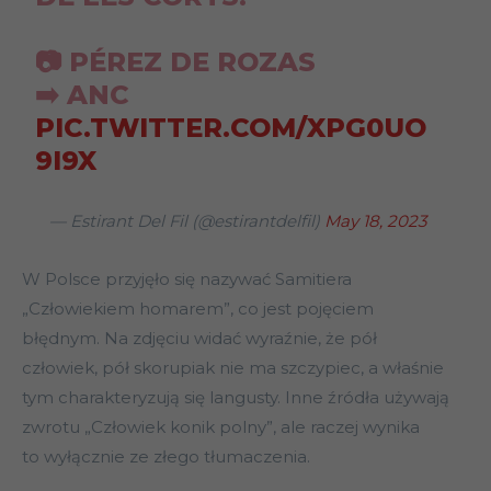
📷 PÉREZ DE ROZAS
➡️ ANC
PIC.TWITTER.COM/XPG0UO
9I9X
— Estirant Del Fil (@estirantdelfil)
May 18, 2023
W Polsce przyjęło się nazywać Samitiera
„Człowiekiem homarem”, co jest pojęciem
błędnym. Na zdjęciu widać wyraźnie, że pół
człowiek, pół skorupiak nie ma szczypiec, a właśnie
tym charakteryzują się langusty. Inne źródła używają
zwrotu „Człowiek konik polny”, ale raczej wynika
to wyłącznie ze złego tłumaczenia.