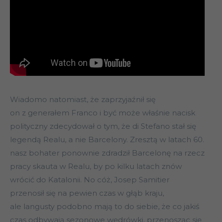
Wiadomo natomiast, że zaprzyjaźnił się
on z generałem Franco i być może właśnie nacisk
polityczny zdecydował o tym, że di Stefano stał się
legendą Realu, a nie Barcelony. Zresztą w latach 60.
nasz bohater ponownie zdradził Barcelonę na rzecz
pracy skauta w Realu, by po kilku latach znów
wrócić do Katalonii. No cóż, Josep Samitier
przenosił się na pewien czas w głąb kraju,
ale langusty podobno mają to do siebie, że co jakiś
czas odbywają sezonowe wędrówki, przenosząc się