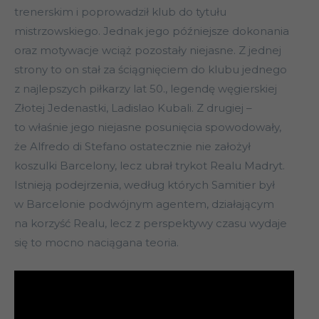
trenerskim i poprowadził klub do tytułu
mistrzowskiego. Jednak jego późniejsze dokonania
oraz motywacje wciąż pozostały niejasne. Z jednej
strony to on stał za ściągnięciem do klubu jednego
z najlepszych piłkarzy lat 50., legendę węgierskiej
Złotej Jedenastki, Ladislao Kubali. Z drugiej –
to właśnie jego niejasne posunięcia spowodowały,
że Alfredo di Stefano ostatecznie nie założył
koszulki Barcelony, lecz ubrał trykot Realu Madryt.
Istnieją podejrzenia, według których Samitier był
w Barcelonie podwójnym agentem, działającym
na korzyść Realu, lecz z perspektywy czasu wydaje
się to mocno naciągana teoria.