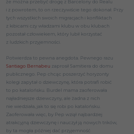
że można przebyć drogę z Barcelony do Realu
i z powrotem, to on rzeczywiście tego dokonał. Przy
tych wszystkich swoich migracjach i konfliktach
z kibicami czy władzami klubu w obu klubach
pozostał człowiekiem, który lubił korzystać
z ludzkich przyjemności.
Potwierdza to pewna anegdota. Pewnego razu
Santiago Bernabeu
zaprosił Samitiera do domu
publicznego. Pep chcąc poszerzyć horyzonty
kolegi zapytał o dziewczynę, która potrafi robić
to po katalońsku. Burdel mama zaoferowała
najładniejsze dziewczyny, ale żadna z nich
nie wiedziała, jak to się robi po katalońsku.
Zaoferowała więc, by Pep wziął najbardziej
atrakcyjną dziewczynę i nauczył ją nowych trików,
by ta mogła później dać przyjemność