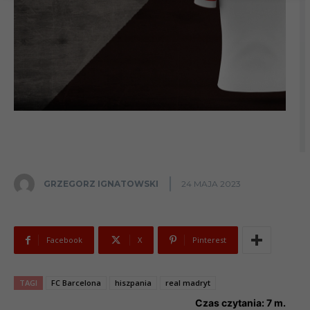
GRZEGORZ IGNATOWSKI
24 MAJA 2023
Facebook
X
Pinterest
TAGI
FC Barcelona
hiszpania
real madryt
Czas czytania:
7
m.