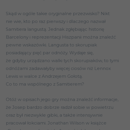
Skąd w ogóle takie oryginalne przezwisko? Nikt
nie wie, kto po raz pierwszy i dlaczego nazwał
Samitiera langustą. Jednak zgłębiając historię
Barcelony i reprezentacji Hiszpanii można znaleźć
pewne wskazówki. Langusta to skorupiak
posiadający pięć par odnóży. Wydaje się,
że gdyby urządzano walki tych skorupiaków, to tymi
odnóżami zadawałyby więcej ciosów niż Lennox
Lewis w walce z Andrzejem Gołotą.
Co to ma wspólnego z Samitierem?
Otóż w opisach jego gry można znaleźć informacje,
że Josep bardzo dobrze radził sobie w powietrzu
oraz był niezwykle gibki, a także intensywnie
pracował łokciami. Jonathan Wilson w książce