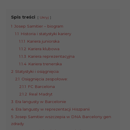
Spis treści
Ukryj
1
Josep Samitier – biogram
1.1
Historia i statystyki kariery
1.1.1
Kariera juniorska
1.1.2
Kariera klubowa
1.1.3
Kariera reprezentacyjna
1.1.4
Kariera trenerska
2
Statystyki i osiągnięcia:
2.1
Osiągnięcia zespołowe:
2.1.1
FC Barcelona
2.1.2
Real Madryt
3
Era langusty w Barcelonie
4
Era langusty w reprezentacji Hiszpanii
5
Josep Samitier wszczepia w DNA Barcelony gen
zdrady