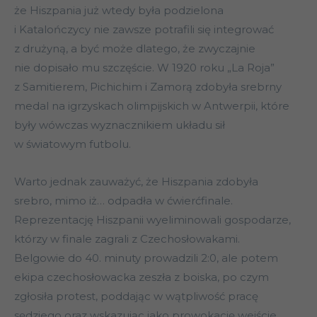
że Hiszpania już wtedy była podzielona
i Katalończycy nie zawsze potrafili się integrować
z drużyną, a być może dlatego, że zwyczajnie
nie dopisało mu szczęście. W 1920 roku „La Roja”
z Samitierem, Pichichim i Zamorą zdobyła srebrny
medal na igrzyskach olimpijskich w Antwerpii, które
były wówczas wyznacznikiem układu sił
w światowym futbolu.
Warto jednak zauważyć, że Hiszpania zdobyła
srebro, mimo iż… odpadła w ćwierćfinale.
Reprezentację Hiszpanii wyeliminowali gospodarze,
którzy w finale zagrali z Czechosłowakami.
Belgowie do 40. minuty prowadzili 2:0, ale potem
ekipa czechosłowacka zeszła z boiska, po czym
zgłosiła protest, poddając w wątpliwość pracę
sędziego oraz wskazując jako prowokację wejście