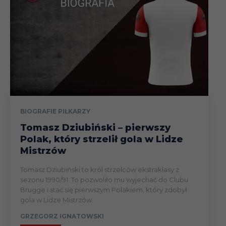
BIOGRAFIE PIŁKARZY
Tomasz Dziubiński – pierwszy
Polak, który strzelił gola w Lidze
Mistrzów
Tomasz Dziubiński to król strzelców ekstraklasy z
sezonu 1990/91. To pozwoliło mu wyjechać do Clubu
Brugge i stać się pierwszym Polakiem, który zdobył
gola w Lidze Mistrzów.
GRZEGORZ IGNATOWSKI