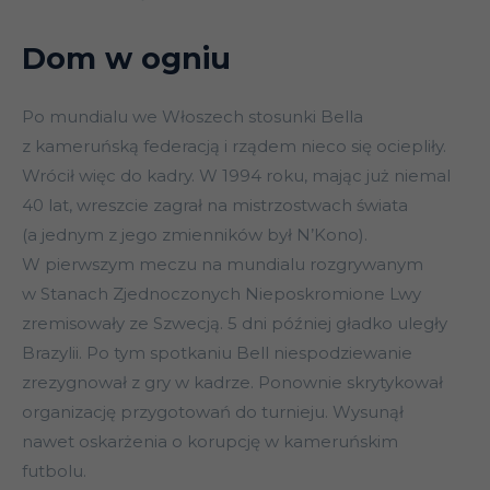
Dom w ogniu
Po mundialu we Włoszech stosunki Bella
z kameruńską federacją i rządem nieco się ociepliły.
Wrócił więc do kadry. W 1994 roku, mając już niemal
40 lat, wreszcie zagrał na mistrzostwach świata
(a jednym z jego zmienników był N’Kono).
W pierwszym meczu na mundialu rozgrywanym
w Stanach Zjednoczonych Nieposkromione Lwy
zremisowały ze Szwecją. 5 dni później gładko uległy
Brazylii. Po tym spotkaniu Bell niespodziewanie
zrezygnował z gry w kadrze. Ponownie skrytykował
organizację przygotowań do turnieju. Wysunął
nawet oskarżenia o korupcję w kameruńskim
futbolu.