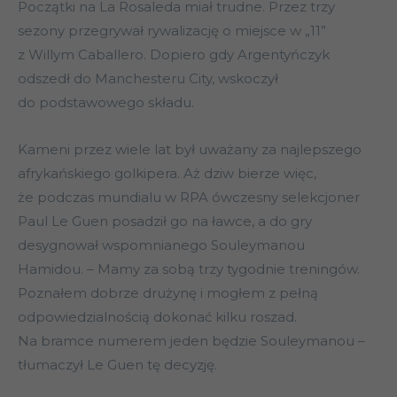
Początki na La Rosaleda miał trudne. Przez trzy
sezony przegrywał rywalizację o miejsce w „11”
z Willym Caballero. Dopiero gdy Argentyńczyk
odszedł do Manchesteru City, wskoczył
do podstawowego składu.
Kameni przez wiele lat był uważany za najlepszego
afrykańskiego golkipera. Aż dziw bierze więc,
że podczas mundialu w RPA ówczesny selekcjoner
Paul Le Guen posadził go na ławce, a do gry
desygnował wspomnianego Souleymanou
Hamidou. – Mamy za sobą trzy tygodnie treningów.
Poznałem dobrze drużynę i mogłem z pełną
odpowiedzialnością dokonać kilku roszad.
Na bramce numerem jeden będzie Souleymanou –
tłumaczył Le Guen tę decyzję.