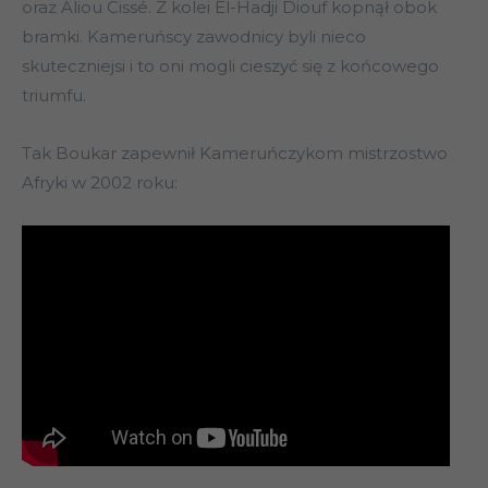
oraz Aliou Cissé. Z kolei El-Hadji Diouf kopnął obok
bramki. Kameruńscy zawodnicy byli nieco
skuteczniejsi i to oni mogli cieszyć się z końcowego
triumfu.
Tak Boukar zapewnił Kameruńczykom mistrzostwo
Afryki w 2002 roku: