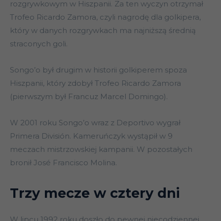
rozgrywkowym w Hiszpanii. Za ten wyczyn otrzymał
Trofeo Ricardo Zamora, czyli nagrodę dla golkipera,
który w danych rozgrywkach ma najniższą średnią
straconych goli.
Songo’o był drugim w historii golkiperem spoza
Hiszpanii, który zdobył Trofeo Ricardo Zamora
(pierwszym był Francuz Marcel Domingo).
W 2001 roku Songo’o wraz z Deportivo wygrał
Primera División. Kameruńczyk wystąpił w 9
meczach mistrzowskiej kampanii. W pozostałych
bronił José Francisco Molina.
Trzy mecze w cztery dni
W lipcu 1992 roku doszło do pewnej niecodziennej