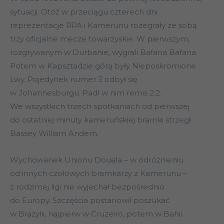
sytuacji. Otóż w przeciągu czterech dni
reprezentacje RPA i Kamerunu rozegrały ze sobą
trzy oficjalne mecze towarzyskie. W pierwszym,
rozgrywanym w Durbanie, wygrali Bafana Bafana.
Potem w Kapsztadzie górą były Nieposkromione
Lwy. Pojedynek numer 3 odbył się
w Johannesburgu. Padł w nim remis 2:2.
We wszystkich trzech spotkaniach od pierwszej
do ostatniej minuty kameruńskiej bramki strzegł
Bassey William Andem.
Wychowanek Unionu Douala – w odróżnieniu
od innych czołowych bramkarzy z Kamerunu –
z rodzimej ligi nie wyjechał bezpośrednio
do Europy. Szczęścia postanowił poszukać
w Brazylii, najpierw w Cruzeiro, potem w Bahii.