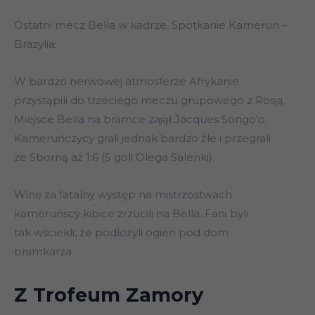
Ostatni mecz Bella w kadrze. Spotkanie Kamerun –
Brazylia:
W bardzo nerwowej atmosferze Afrykanie
przystąpili do trzeciego meczu grupowego z Rosją.
Miejsce Bella na bramce zajął Jacques Songo’o.
Kameruńczycy grali jednak bardzo źle i przegrali
ze Sborną aż 1:6 (5 goli Olega Salenki).
Winę za fatalny występ na mistrzostwach
kameruńscy kibice zrzucili na Bella. Fani byli
tak wściekli, że podłożyli ogień pod dom
bramkarza.
Z Trofeum Zamory