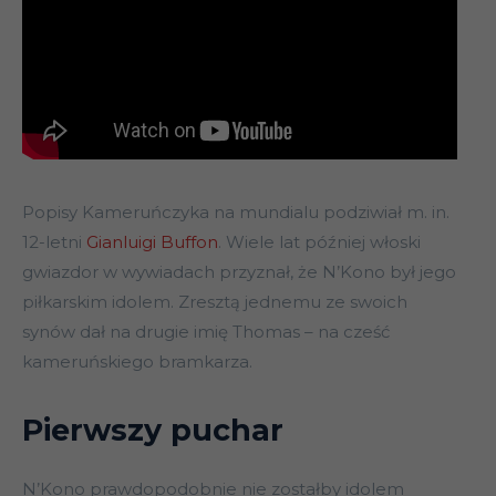
Popisy Kameruńczyka na mundialu podziwiał m. in.
12-letni
Gianluigi Buffon
. Wiele lat później włoski
gwiazdor w wywiadach przyznał, że N’Kono był jego
piłkarskim idolem. Zresztą jednemu ze swoich
synów dał na drugie imię Thomas – na cześć
kameruńskiego bramkarza.
Pierwszy puchar
N’Kono prawdopodobnie nie zostałby idolem