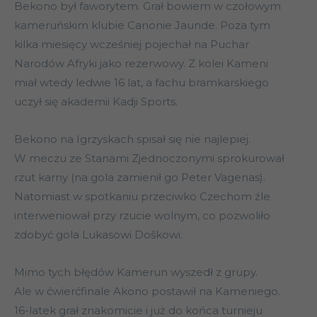
Bekono był faworytem. Grał bowiem w czołowym
kameruńskim klubie Canonie Jaunde. Poza tym
kilka miesięcy wcześniej pojechał na Puchar
Narodów Afryki jako rezerwowy. Z kolei Kameni
miał wtedy ledwie 16 lat, a fachu bramkarskiego
uczył się akademii Kadji Sports.
Bekono na Igrzyskach spisał się nie najlepiej.
W meczu ze Stanami Zjednoczonymi sprokurował
rzut karny (na gola zamienił go Peter Vagenas).
Natomiast w spotkaniu przeciwko Czechom źle
interweniował przy rzucie wolnym, co pozwoliło
zdobyć gola Lukasowi Doškowi.
Mimo tych błędów Kamerun wyszedł z grupy.
Ale w ćwierćfinale Akono postawił na Kameniego.
16-latek grał znakomicie i już do końca turnieju