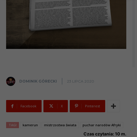
DOMINIK GÓRECKI
23 LIPCA 2020
Facebook
X
Pinterest
TAGI
kamerun
mistrzostwa świata
puchar narodów Afryki
Czas czytania:
10
m.