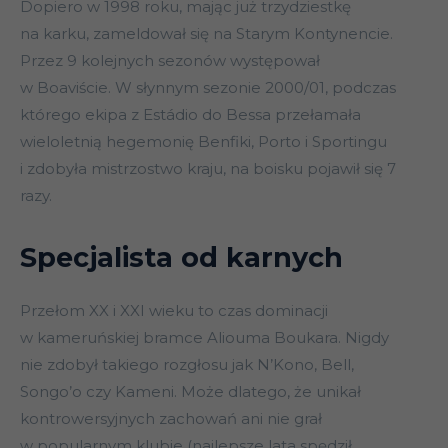
Dopiero w 1998 roku, mając już trzydziestkę
na karku, zameldował się na Starym Kontynencie.
Przez 9 kolejnych sezonów występował
w Boaviście. W słynnym sezonie 2000/01, podczas
którego ekipa z Estádio do Bessa przełamała
wieloletnią hegemonię Benfiki, Porto i Sportingu
i zdobyła mistrzostwo kraju, na boisku pojawił się 7
razy.
Specjalista od karnych
Przełom XX i XXI wieku to czas dominacji
w kameruńskiej bramce Aliouma Boukara. Nigdy
nie zdobył takiego rozgłosu jak N’Kono, Bell,
Songo’o czy Kameni. Może dlatego, że unikał
kontrowersyjnych zachowań ani nie grał
w popularnym klubie (najlepsze lata spędził