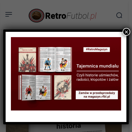
×
SPORTOWA HISTORIA
Kameruńskich bramkarzy
trudne przypadki