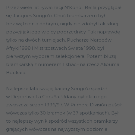
Przez wiele lat rywalizacji N’Kono i Bella przyglądał
się Jacques Songo’o. Choć bramkarzem był
bez wątpienia dobrym, nigdy nie zdobył tak silnej
pozycji jak jego wielcy poprzednicy. Tak naprawdę
tylko na dwóch turniejach, Pucharze Narodów
Afryki 1998 i Mistrzostwach Świata 1998, był
pierwszym wyborem selekcjonera. Potem bluzę
bramkarską z numerem 1 stracił na rzecz Aliouma
Boukara.
Najlepsze lata swojej kariery Songo’o spędził
w Deportivo La Coruña. Udany był dla niego
zwłaszcza sezon 1996/97. W Primera División puścił
wówczas tylko 30 bramek (w 37 spotkaniach). Był
to najlepszy wynik spośród wszystkich bramkarzy
grających wówczas na najwyższym poziomie