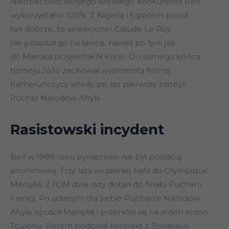
Nieobecność swojego wielkiego konkurenta Bell
wykorzystał w 100%. Z Nigerią i Egiptem bronił
tak dobrze, że selekcjoner Claude Le Roy
nie posadził go na ławce, nawet po tym jak
do Maroka przyjechał N’Kono. Do samego końca
turnieju JoJo zachował wyśmienitą formę.
Kameruńczycy wtedy po raz pierwszy zdobyli
Puchar Narodów Afryki.
Rasistowski incydent
Bell w 1988 roku bynajmniej nie był postacią
anonimową. Trzy lata wcześniej trafił do Olympique
Marsylia. Z l’OM dwa razy dotarł do finału Pucharu
Francji. Po udanym dla siebie Pucharze Narodów
Afryki opuścił Marsylię i przeniósł się na jeden sezon
Toulonu. Potem podpisał kontrakt z Bordeaux.