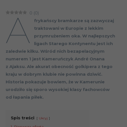
A
0
(
0
)
frykańscy bramkarze są zazwyczaj
traktowani w Europie z lekkim
przymrużeniem oka. W najlepszych
ligach Starego Kontynentu jest ich
zaledwie kilku. Wśród nich bezapelacyjnym
numerem 1 jest Kameruńczyk André Onana
z Ajaksu. Ale akurat obecność golkipera z tego
kraju w dobrym klubie nie powinna dziwić.
Historia pokazuje bowiem, że w Kamerunie
urodziło się sporo wysokiej klasy fachowców
od łapania piłek.
Spis treści
Ukryj
1
Pierwsza oferta