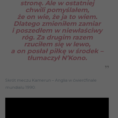
stronę. Ale w ostatniej
chwili pomyślałem,
że on wie, że ja to wiem.
Dlatego zmieniłem zamiar
i poszedłem w niewłaściwy
róg. Za drugim razem
rzuciłem się w lewo,
a on posłał piłkę w środek –
tłumaczył N’Kono.
Skrót meczu Kamerun – Anglia w ćwierćfinale
mundialu 1990: