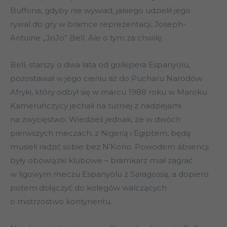
Buffona, gdyby nie wywiad, jakiego udzielił jego
rywal do gry w bramce reprezentacji, Joseph-
Antoine „JoJo” Bell. Ale o tym za chwilę.
Bell, starszy o dwa lata od golkipera Espanyolu,
pozostawał w jego cieniu aż do Pucharu Narodów
Afryki, który odbył się w marcu 1988 roku w Maroku.
Kameruńczycy jechali na turniej z nadziejami
na zwycięstwo. Wiedzieli jednak, że w dwóch
pierwszych meczach, z Nigerią i Egiptem, będą
musieli radzić sobie bez N’Kono. Powodem absencji
były obowiązki klubowe – bramkarz miał zagrać
w ligowym meczu Espanyolu z Saragossą, a dopiero
potem dołączyć do kolegów walczących
o mistrzostwo kontynentu.