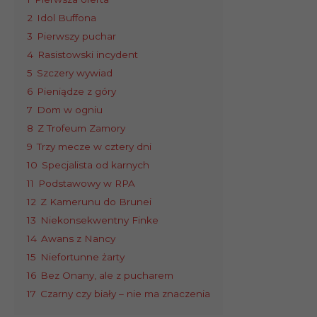
2
Idol Buffona
3
Pierwszy puchar
4
Rasistowski incydent
5
Szczery wywiad
6
Pieniądze z góry
7
Dom w ogniu
8
Z Trofeum Zamory
9
Trzy mecze w cztery dni
10
Specjalista od karnych
11
Podstawowy w RPA
12
Z Kamerunu do Brunei
13
Niekonsekwentny Finke
14
Awans z Nancy
15
Niefortunne żarty
16
Bez Onany, ale z pucharem
17
Czarny czy biały – nie ma znaczenia