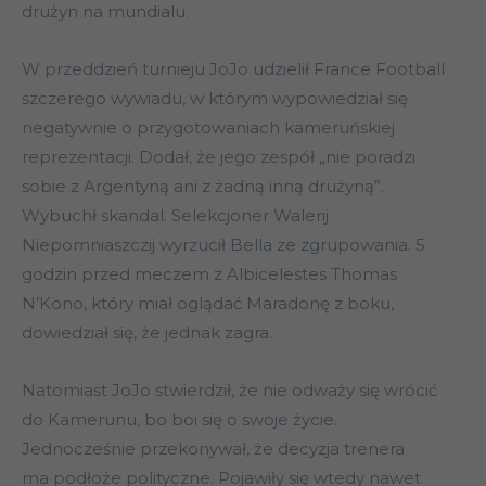
drużyn na mundialu.
W przeddzień turnieju JoJo udzielił France Football
szczerego wywiadu, w którym wypowiedział się
negatywnie o przygotowaniach kameruńskiej
reprezentacji. Dodał, że jego zespół „nie poradzi
sobie z Argentyną ani z żadną inną drużyną”.
Wybuchł skandal. Selekcjoner Walerij
Niepomniaszczij wyrzucił Bella ze zgrupowania. 5
godzin przed meczem z Albicelestes Thomas
N’Kono, który miał oglądać Maradonę z boku,
dowiedział się, że jednak zagra.
Natomiast JoJo stwierdził, że nie odważy się wrócić
do Kamerunu, bo boi się o swoje życie.
Jednocześnie przekonywał, że decyzja trenera
ma podłoże polityczne. Pojawiły się wtedy nawet