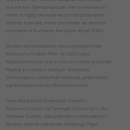
w tureckim Samsunsporze). Ale to właśnie on,
mimo iż nigdy nie wybił się ponad przeciętne
zespoły tureckie, może pochwalić się dwoma
triumfami w Pucharze Narodów Afryki (PNA).
Boukar był bohaterem obu zwycięskich dla
Kamerunu finałów PNA. W 2000 roku
Nieposkromione Lwy w meczu o złoto pokonały
Nigerię po rzutach karnych. Bramkarz
Samsunsporu zatrzymał wówczas „jedenastkę”
egzekwowaną przez Nwankwo Kanu.
Dwa lata później finałowym rywalem
Kameruńczyków był Senegal. Znów o tym, kto
wzniesie Puchar, zdecydował konkurs karnych.
Boukar obronił uderzenia Amdy’ego Faye