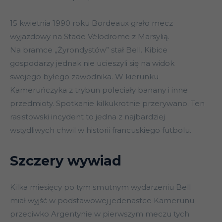
15 kwietnia 1990 roku Bordeaux grało mecz
wyjazdowy na Stade Vélodrome z Marsylią.
Na bramce „Żyrondystów” stał Bell. Kibice
gospodarzy jednak nie ucieszyli się na widok
swojego byłego zawodnika. W kierunku
Kameruńczyka z trybun poleciały banany i inne
przedmioty. Spotkanie kilkukrotnie przerywano. Ten
rasistowski incydent to jedna z najbardziej
wstydliwych chwil w historii francuskiego futbolu.
Szczery wywiad
Kilka miesięcy po tym smutnym wydarzeniu Bell
miał wyjść w podstawowej jedenastce Kamerunu
przeciwko Argentynie w pierwszym meczu tych