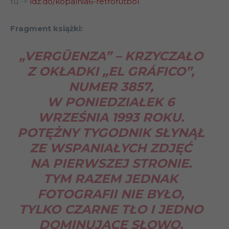
tu ->
idz.do/kopalnia6-retrofutbol
.
Fragment książki:
„VERGÜENZA” – KRZYCZAŁO
Z OKŁADKI „EL GRÁFICO”,
NUMER 3857,
W PONIEDZIAŁEK 6
WRZEŚNIA 1993 ROKU.
POTĘŻNY TYGODNIK SŁYNĄŁ
ZE WSPANIAŁYCH ZDJĘĆ
NA PIERWSZEJ STRONIE.
TYM RAZEM JEDNAK
FOTOGRAFII NIE BYŁO,
TYLKO CZARNE TŁO I JEDNO
DOMINUJĄCE SŁOWO,