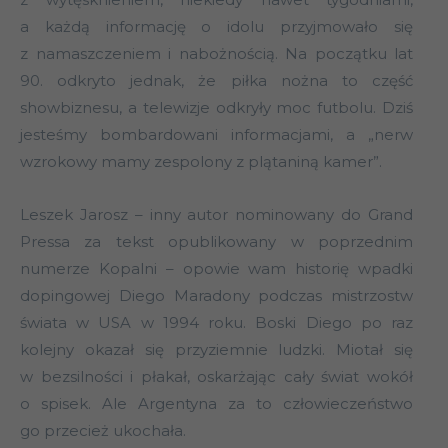
a każdą informację o idolu przyjmowało się
z namaszczeniem i nabożnością. Na początku lat
90. odkryto jednak, że piłka nożna to część
showbiznesu, a telewizje odkryły moc futbolu. Dziś
jesteśmy bombardowani informacjami, a „nerw
wzrokowy mamy zespolony z plątaniną kamer”.
Leszek Jarosz – inny autor nominowany do Grand
Pressa za tekst opublikowany w poprzednim
numerze Kopalni – opowie wam historię wpadki
dopingowej Diego Maradony podczas mistrzostw
świata w USA w 1994 roku. Boski Diego po raz
kolejny okazał się przyziemnie ludzki. Miotał się
w bezsilności i płakał, oskarżając cały świat wokół
o spisek. Ale Argentyna za to człowieczeństwo
go przecież ukochała.