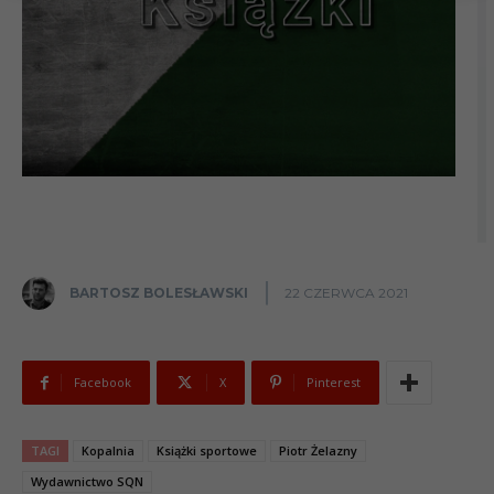
BARTOSZ BOLESŁAWSKI
22 CZERWCA 2021
Facebook
X
Pinterest
TAGI
Kopalnia
Książki sportowe
Piotr Żelazny
Wydawnictwo SQN