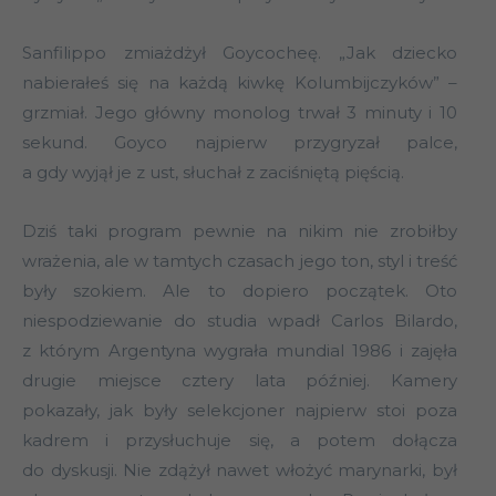
Sanfilippo zmiażdżył Goycocheę. „Jak dziecko
nabierałeś się na każdą kiwkę Kolumbijczyków” –
grzmiał. Jego główny monolog trwał 3 minuty i 10
sekund. Goyco najpierw przygryzał palce,
a gdy wyjął je z ust, słuchał z zaciśniętą pięścią.
Dziś taki program pewnie na nikim nie zrobiłby
wrażenia, ale w tamtych czasach jego ton, styl i treść
były szokiem. Ale to dopiero początek. Oto
niespodziewanie do studia wpadł Carlos Bilardo,
z którym Argentyna wygrała mundial 1986 i zajęła
drugie miejsce cztery lata później. Kamery
pokazały, jak były selekcjoner najpierw stoi poza
kadrem i przysłuchuje się, a potem dołącza
do dyskusji. Nie zdążył nawet włożyć marynarki, był