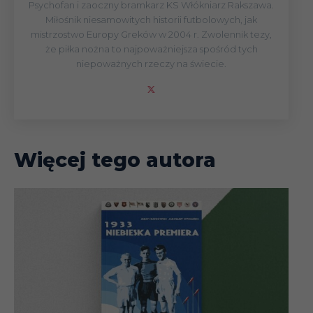
Psychofan i zaoczny bramkarz KS Włókniarz Rakszawa.
Miłośnik niesamowitych historii futbolowych, jak
mistrzostwo Europy Greków w 2004 r. Zwolennik tezy,
że piłka nożna to najpoważniejsza spośród tych
niepoważnych rzeczy na świecie.
Więcej tego autora