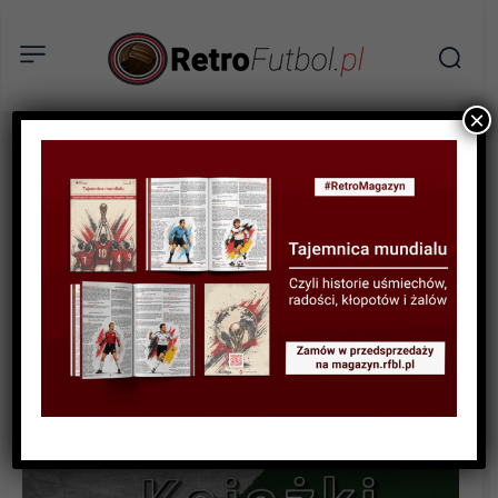
×
KSIĄŻKI
Kopalnia 6 już dostępna w
przedsprzedaży!