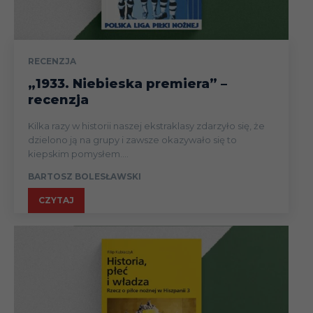
RECENZJA
„1933. Niebieska premiera” –
recenzja
Kilka razy w historii naszej ekstraklasy zdarzyło się, że
dzielono ją na grupy i zawsze okazywało się to
kiepskim pomysłem....
BARTOSZ BOLESŁAWSKI
CZYTAJ