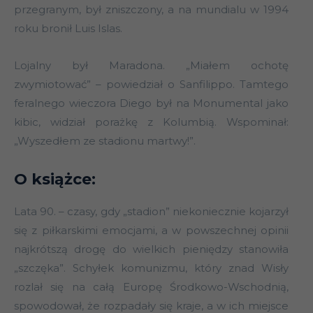
przegranym, był zniszczony, a na mundialu w 1994
roku bronił Luis Islas.
Lojalny był Maradona. „Miałem ochotę
zwymiotować” – powiedział o Sanfilippo. Tamtego
feralnego wieczora Diego był na Monumental jako
kibic, widział porażkę z Kolumbią. Wspominał:
„Wyszedłem ze stadionu martwy!”.
O książce:
Lata 90. – czasy, gdy „stadion” niekoniecznie kojarzył
się z piłkarskimi emocjami, a w powszechnej opinii
najkrótszą drogę do wielkich pieniędzy stanowiła
„szczęka”. Schyłek komunizmu, który znad Wisły
rozlał się na całą Europę Środkowo-Wschodnią,
spowodował, że rozpadały się kraje, a w ich miejsce