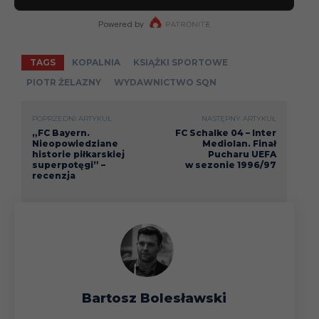
TAGS
KOPALNIA
KSIĄŻKI SPORTOWE
PIOTR ŻELAZNY
WYDAWNICTWO SQN
POPRZEDNI ARTYKUŁ
NASTĘPNY ARTYKUŁ
„FC Bayern.
FC Schalke 04 – Inter
Nieopowiedziane
Mediolan. Finał
historie piłkarskiej
Pucharu UEFA
superpotęgi” –
w sezonie 1996/97
recenzja
Bartosz Bolesławski