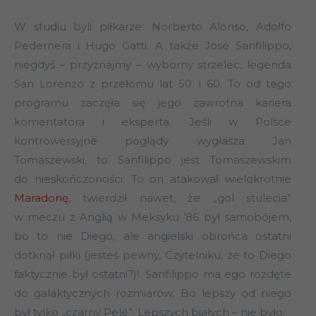
W studiu byli piłkarze: Norberto Alonso, Adolfo
Pedernera i Hugo Gatti. A także José Sanfilippo,
niegdyś – przyznajmy – wyborny strzelec, legenda
San Lorenzo z przełomu lat 50. i 60. To od tego
programu zaczęła się jego zawrotna kariera
komentatora i eksperta. Jeśli w Polsce
kontrowersyjne poglądy wygłasza Jan
Tomaszewski, to Sanfilippo jest Tomaszewskim
do nieskończoności. To on atakował wielokrotnie
Maradonę
, twierdził nawet, że „gol stulecia”
w meczu z Anglią w Meksyku ’86 był samobójem,
bo to nie Diego, ale angielski obrońca ostatni
dotknął piłki (jesteś pewny, Czytelniku, że to Diego
faktycznie był ostatni?)!. Sanfilippo ma ego rozdęte
do galaktycznych rozmiarów. Bo lepszy od niego
był tylko „czarny Pelé”. Lepszych białych – nie było.