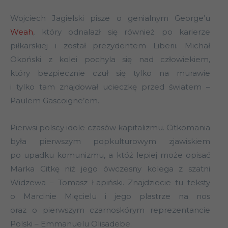
Wojciech Jagielski pisze o genialnym George’u
Weah
, który odnalazł się również po karierze
piłkarskiej i został prezydentem Liberii. Michał
Okoński z kolei pochyla się nad człowiekiem,
który bezpiecznie czuł się tylko na murawie
i tylko tam znajdował ucieczkę przed światem –
Paulem Gascoigne’em.
Pierwsi polscy idole czasów kapitalizmu. Citkomania
była pierwszym popkulturowym zjawiskiem
po upadku komunizmu, a któż lepiej może opisać
Marka Citkę niż jego ówczesny kolega z szatni
Widzewa – Tomasz Łapiński. Znajdziecie tu teksty
o Marcinie Mięcielu i jego plastrze na nos
oraz o pierwszym czarnoskórym reprezentancie
Polski – Emmanuelu Olisadebe.