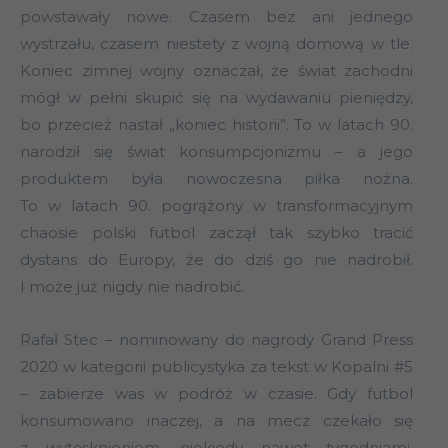
powstawały nowe. Czasem bez ani jednego
wystrzału, czasem niestety z wojną domową w tle.
Koniec zimnej wojny oznaczał, że świat zachodni
mógł w pełni skupić się na wydawaniu pieniędzy,
bo przecież nastał „koniec historii”. To w latach 90.
narodził się świat konsumpcjonizmu – a jego
produktem była nowoczesna piłka nożna.
To w latach 90. pogrążony w transformacyjnym
chaosie polski futbol zaczął tak szybko tracić
dystans do Europy, że do dziś go nie nadrobił.
I może już nigdy nie nadrobić.
Rafał Stec – nominowany do nagrody Grand Press
2020 w kategorii publicystyka za tekst w Kopalni #5
– zabierze was w podróż w czasie. Gdy futbol
konsumowano inaczej, a na mecz czekało się
z wytęsknieniem, niekiedy nawet tygodniami,