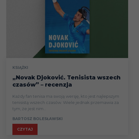
KSIĄŻKI
„Novak Djoković. Tenisista wszech
czasów” – recenzja
Każdy fan tenisa ma swoją wersję, kto jest najlepszym
tenisistą wszech czasów. Wiele jednak przemawia za
tym, że jest nim...
BARTOSZ BOLESŁAWSKI
CZYTAJ