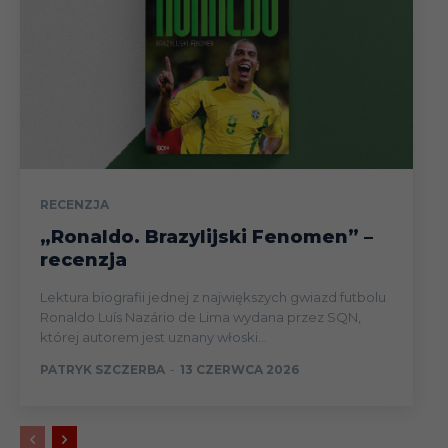
RECENZJA
„Ronaldo. Brazylijski Fenomen” –
recenzja
Lektura biografii jednej z największych gwiazd futbolu
Ronaldo Luís Nazário de Lima wydana przez SQN,
której autorem jest uznany włoski...
PATRYK SZCZERBA
-
13 CZERWCA 2026