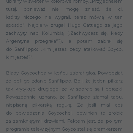
ubrany w sweter w kolorowe romby. „Przyjechałem
tutaj, ponieważ nie mogę znieść, że ci,
którzy niczego nie wygrali, teraz mówią w ten
sposób”. Najpierw zrugał Hugo Gattiego za jego
zachwyty nad Kolumbią („Zachwycasz się, kiedy
Argentyna przegrała”?), a potem zabrał się
do Sanfilippo: „Kim jesteś, żeby atakować Goyco,
kim jesteś?”.
Blady Goycochea w końcu zabrał głos. Powiedział,
że boli go zdanie Sanfilippo. Boli, że jeden piłkarz
tak krytykuje drugiego, że w sporcie są i porażki.
Powszechnie uznano, że Sanfilippo złamał tabu,
niepisaną piłkarską regułę. Że jeśli miał coś
do powiedzenia Goycochei, powinien to zrobić
za zamkniętymi drzwiami. Faktem jest, że po tym
programie telewizyjnym Goyco stał się bramkarzem