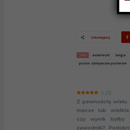
Udostępnij
TAGI
anderlecht
belgia
puchar zdobywców pucharów
5
(
3
)
Z pewnością wielu 
mecze lub wielkie
czy wynik byłby i
zawodnik? Podobni