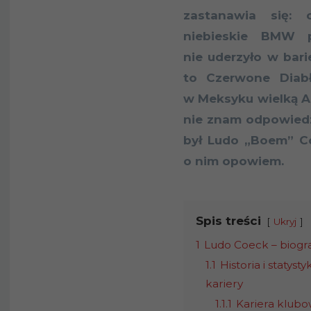
zastanawia się: 
niebieskie BMW 
nie uderzyło w bari
to Czerwone Diab
w Meksyku wielką 
nie znam odpowiedzi
był Ludo „Boem” C
o nim opowiem.
Spis treści
Ukryj
1
Ludo Coeck – biog
1.1
Historia i statystyk
kariery
1.1.1
Kariera klub