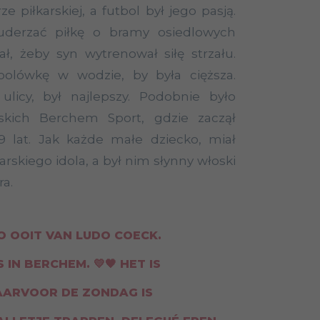
e piłkarskiej, a futbol był jego pasją.
 uderzać piłkę o bramy osiedlowych
ał, żeby syn wytrenował siłę strzału.
olówkę w wodzie, by była cięższa.
ulicy, był najlepszy. Podobnie było
skich Berchem Sport, gdzie zaczął
 lat. Jak każde małe dziecko, miał
rskiego idola, a był nim słynny włoski
ra.
O OOIT VAN LUDO COECK.
IN BERCHEM. 💛🖤 HET IS
ARVOOR DE ZONDAG IS