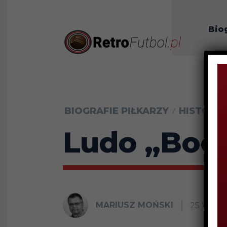
Bio
O n
BIOGRAFIE PIŁKARZY
HISTORIA
Ludo „Boem
MARIUSZ MOŃSKI
25 WRZE