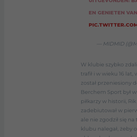
UITGEVONDEN: B
EN GENIETEN VAN
PIC.TWITTER.CO
— MIDMID (@M
W klubie szybko zdali 
trafił i w wieku 16 la
został przeniesiony 
Berchem Sport był wt
piłkarzy w historii, R
zadebiutował w pierw
ale nie zgodził się n
klubu nalegał, żeby