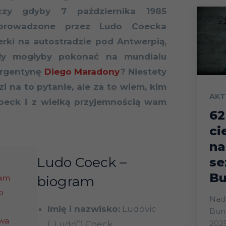
czy gdyby 7 października 1985
prowadzone przez Ludo Coecka
erki na autostradzie pod Antwerpią,
ły mogłyby pokonać na mundialu
Argentynę
Diego Maradony
? Niestety
 na to pytanie, ale za to wiem, kim
AKT
oeck i z wielką przyjemnością wam
62
ci
na
Ludo Coeck –
se
Bu
ram
biogram
i
Nads
Imię i nazwisko:
Ludovic
Bund
owa
2025
(„Ludo”) Coeck