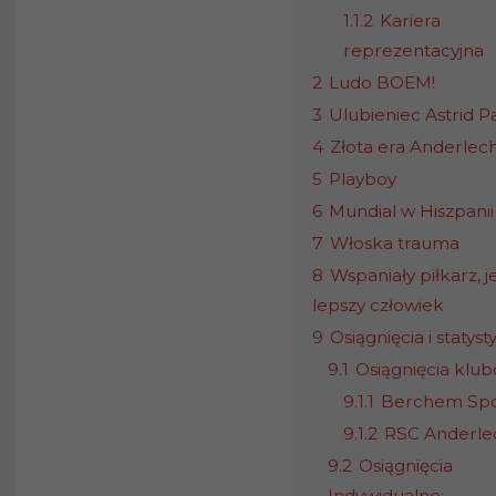
1.1.2
Kariera
reprezentacyjna
2
Ludo BOEM!
3
Ulubieniec Astrid P
4
Złota era Anderlec
5
Playboy
6
Mundial w Hiszpanii
7
Włoska trauma
8
Wspaniały piłkarz, j
lepszy człowiek
9
Osiągnięcia i statysty
9.1
Osiągnięcia klu
9.1.1
Berchem Spo
9.1.2
RSC Anderle
9.2
Osiągnięcia
Indywidualne: