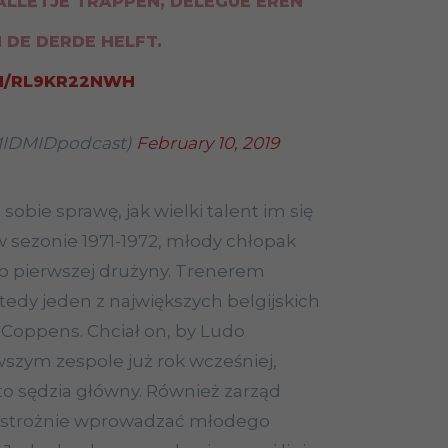
ALLETJE TRAPPEN, DELEGUÉ EREN
 DE DERDE HELFT.
M/RL9KR22NWH
IDMIDpodcast)
February 10, 2019
sobie sprawę, jak wielki talent im się
t, w sezonie 1971-1972, młody chłopak
do pierwszej drużyny. Trenerem
edy jeden z największych belgijskich
ik Coppens. Chciał on, by Ludo
szym zespole już rok wcześniej,
a to sędzia główny. Również zarząd
 ostrożnie wprowadzać młodego