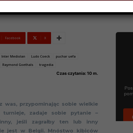
Facebook
X
Inter Mediolan
Ludo Coeck
puchar uefa
Raymond Goethals
tragedia
Czas czytania:
10
m.
z was, przypominając sobie wielkie
 turnieje, zadaje sobie pytanie –
nny, jeśli zagrałby ten lub inny
e jest w Belgii. Mnóstwo kibiców