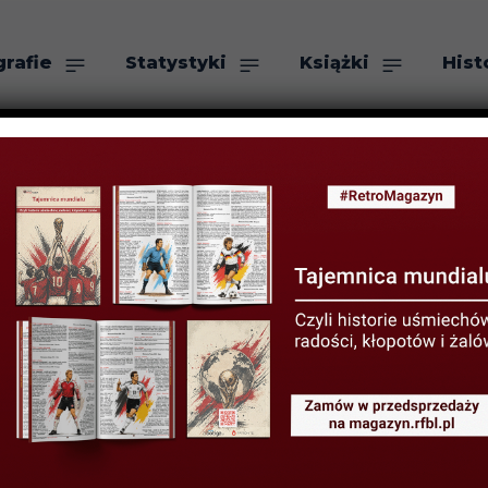
grafie
Statystyki
Książki
Hist
as
Szukaj
 LIG I KLUBÓW
” Coeck – czło
ŚNIA 2022