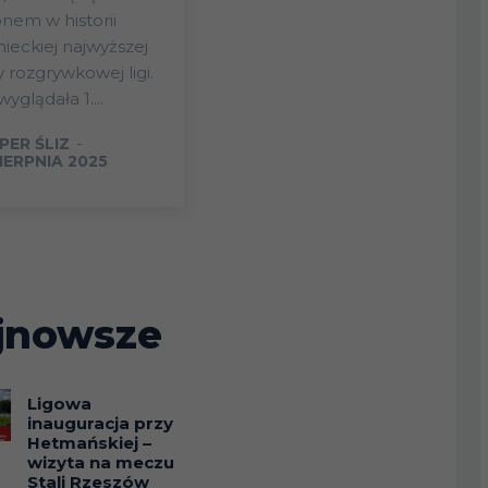
nem w historii
ieckiej najwyższej
y rozgrywkowej ligi.
wyglądała 1....
PER ŚLIZ
-
IERPNIA 2025
jnowsze
Ligowa
inauguracja przy
Hetmańskiej –
wizyta na meczu
Stali Rzeszów