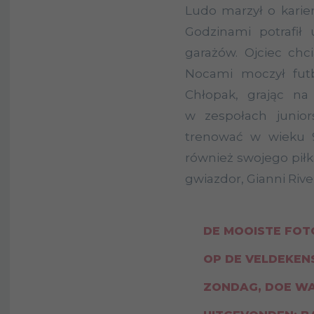
Ludo marzył o karierz
Godzinami potrafił
garażów. Ojciec chci
Nocami moczył futb
Chłopak, grając na 
w zespołach junior
trenować w wieku 9
również swojego piłka
gwiazdor, Gianni Rive
DE MOOISTE FOT
OP DE VELDEKENS 
ZONDAG, DOE WA