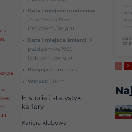
sezo
Data i miejsce urodzenia:
niem
25 września 1955
klas
Jak 
(Berchem, Belgia)
ark
htu
KAC
Data i miejsce śmierci:
9
22 S
października 1985
(Edegem, Belgia)
Pozycja:
Pomocnik
eszcze
Wzrost:
1,84m
Na
ki:
Historia i statystyki
bowe:
kariery
rt
cht
Kariera klubowa