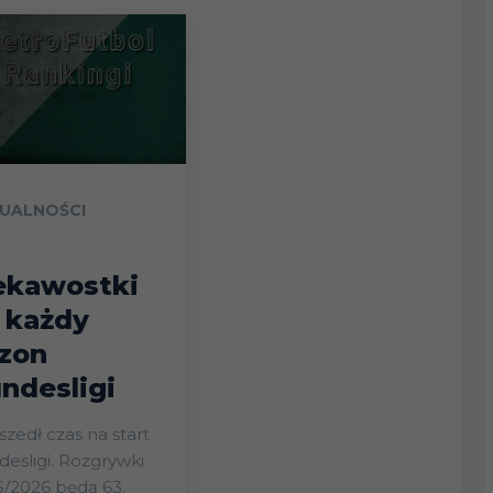
UALNOŚCI
ekawostki
 każdy
zon
ndesligi
zedł czas na start
esligi. Rozgrywki
/2026 będą 63.