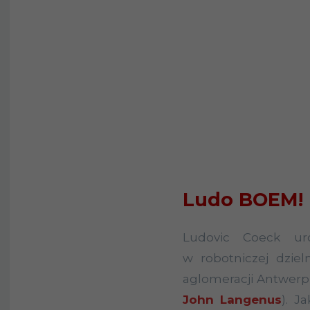
Ludo BOEM!
Ludovic Coeck ur
w robotniczej dzie
aglomeracji Antwerpii
John Langenus
). J