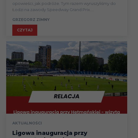
opowieści, jak podróże. Tym razem wyruszyliśmy do
Łodzi na zawody Speedway Grand Prix....
GRZEGORZ ZIMNY
CZYTAJ
AKTUALNOŚCI
Ligowa inauguracja przy