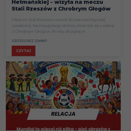
Hetmańskiej – wizyta na meczu
Stali Rzeszów z Chrobrym Głogów
Piłkarze Stali Rzeszów wrócili do pierwszoligowej
rywalizacji. Na inaugurację sezonu zmierzyli się u siebie
z Chrobrym Głogów. W obu drużynach...
GRZEGORZ ZIMNY
CZYTAJ