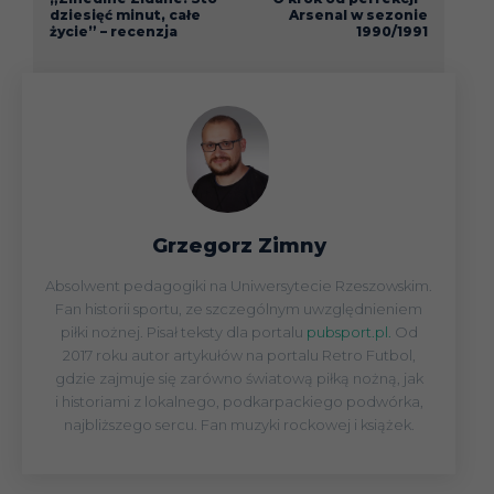
dziesięć minut, całe
Arsenal w sezonie
życie” – recenzja
1990/1991
Grzegorz Zimny
Absolwent pedagogiki na Uniwersytecie Rzeszowskim.
Fan historii sportu, ze szczególnym uwzględnieniem
piłki nożnej. Pisał teksty dla portalu
pubsport.pl.
Od
2017 roku autor artykułów na portalu Retro Futbol,
gdzie zajmuje się zarówno światową piłką nożną, jak
i historiami z lokalnego, podkarpackiego podwórka,
najbliższego sercu. Fan muzyki rockowej i książek.