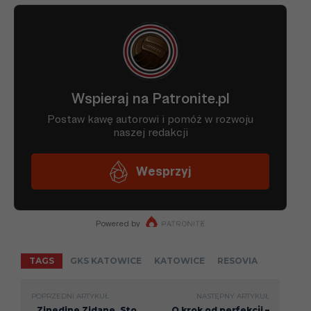
TAGS
GKS KATOWICE
KATOWICE
RESOVIA
POPRZEDNI ARTYKUŁ
NASTĘPNY ARTYKUŁ
„Zinedine Zidane. Sto
O krok od perfekcji –