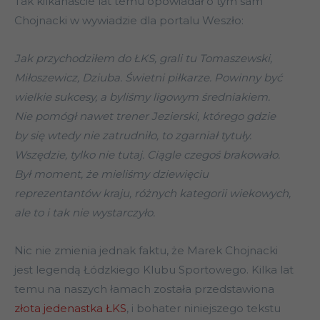
Tak kilkanaście lat temu opowiadał o tym sam
Chojnacki w wywiadzie dla portalu Weszło:
Jak przychodziłem do ŁKS, grali tu Tomaszewski,
Miłoszewicz, Dziuba. Świetni piłkarze. Powinny być
wielkie sukcesy, a byliśmy ligowym średniakiem.
Nie pomógł nawet trener Jezierski, którego gdzie
by się wtedy nie zatrudniło, to zgarniał tytuły.
Wszędzie, tylko nie tutaj. Ciągle czegoś brakowało.
Był moment, że mieliśmy dziewięciu
reprezentantów kraju, różnych kategorii wiekowych,
ale to i tak nie wystarczyło.
Nic nie zmienia jednak faktu, że Marek Chojnacki
jest legendą Łódzkiego Klubu Sportowego. Kilka lat
temu na naszych łamach została przedstawiona
złota jedenastka ŁKS
, i bohater niniejszego tekstu