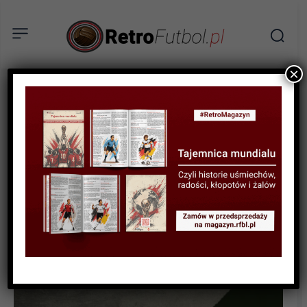
×
RELACJE
Marek Chojnacki i jego
drużyna wygrywają w
Rzeszowie – wizyta na
meczu Orlen Ekstraligi
Resovia – Grot SMS Łódź