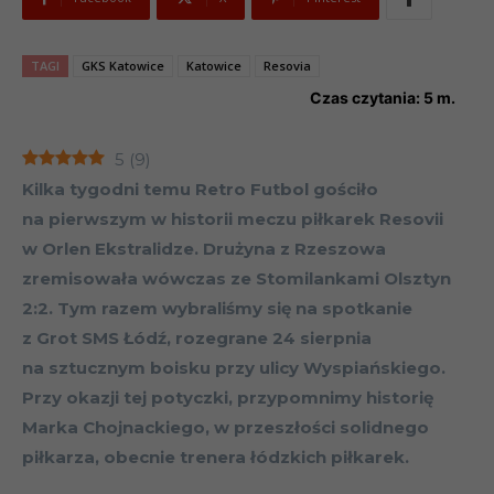
TAGI
GKS Katowice
Katowice
Resovia
Czas czytania:
5
m.
5
(
9
)
Kilka tygodni temu Retro Futbol gościło
na pierwszym w historii meczu piłkarek Resovii
w Orlen Ekstralidze. Drużyna z Rzeszowa
zremisowała wówczas ze Stomilankami Olsztyn
2:2. Tym razem wybraliśmy się na spotkanie
z Grot SMS Łódź, rozegrane 24 sierpnia
na sztucznym boisku przy ulicy Wyspiańskiego.
Przy okazji tej potyczki, przypomnimy historię
Marka Chojnackiego, w przeszłości solidnego
piłkarza, obecnie trenera łódzkich piłkarek.