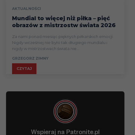
AKTUALNOŚCI
Mundial to więcej niż piłka – pięć
obrazów z mistrzostw świata 2026
Za nami ponad miesiąc pięknych piłkarskich emocji.
Nigdy wcześniej nie było tak długiego mundialu i
nigdy w mistrzostwach świata nie...
GRZEGORZ ZIMNY
CZYTAJ