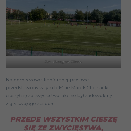
Fot. Grzegorz Zimny
Na pomeczowej konferencji prasowej
przedstawiony w tym tekście Marek Chojnacki
cieszył się ze zwycięstwa, ale nie był zadowolony
z gry swojego zespołu:
PRZEDE WSZYSTKIM CIESZĘ
SIĘ ZE ZWYCIĘSTWA,