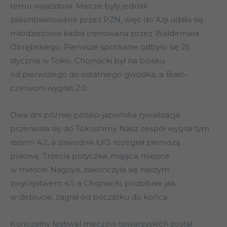
temu wyjazdowi. Mecze były jednak
zakontraktowane przez PZN, więc do Azji udała się
młodzieżowa kadra trenowana przez Waldemara
Obrębskiego. Pierwsze spotkanie odbyło się 25
stycznia w Tokio. Chojnacki był na boisku
od pierwszego do ostatniego gwizdka, a Biało-
czerwoni wygrali 2:0.
Dwa dni później polsko-japońska rywalizacja
przeniosła się do Tokushimy. Nasz zespół wygrał tym
razem 4:2, a zawodnik ŁKS rozegrał pierwszą
połowę. Trzecia potyczka, mająca miejsce
w mieście Nagoya, zakończyła się naszym
zwycięstwem 4:1, a Chojnacki, podobnie jak
w debiucie, zagrał od początku do końca.
Kuriozalny festiwal meczów towarzyskich został