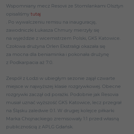
Wspomniany mecz Resovii ze Stomilankami Olsztyn
opisaliśmy
tutaj
. Po wywalczeniu remisu na inaugurację,
zawodniczki Łukasza Chmury mierzyły się
na wyjeździe z wicemistrzem Polski, GKS Katowice.
Czołowa drużyna Orlen Ekstraligi okazała się
za mocna dla beniaminka i pokonała drużynę
z Podkarpacia aż 7:0.
Zespół z Łodzi w ubiegłym sezonie zajął czwarte
miejsce w najwyższej klasie rozgrywkowej. Obecne
rozgrywki zaczął od porażki. Podobnie jak Resovia
musiał uznać wyższość GKS Katowice, lecz przegrał
na Śląsku zaledwie 0:1. W drugiej kolejce piłkarki
Marka Chojnackiego zremisowały 1:1 przed własną
publicznością z APLG Gdańsk.