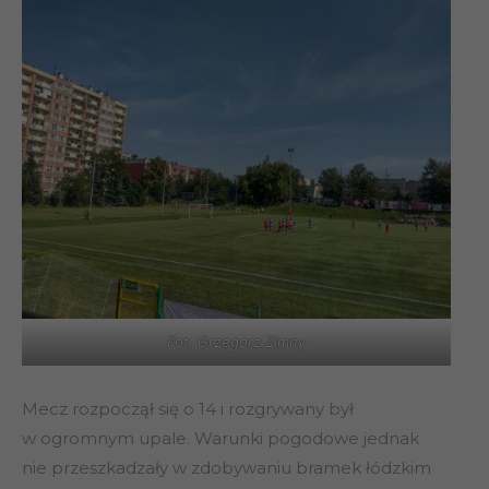
Fot. Grzegorz Zimny
Mecz rozpoczął się o 14 i rozgrywany był
w ogromnym upale. Warunki pogodowe jednak
nie przeszkadzały w zdobywaniu bramek łódzkim