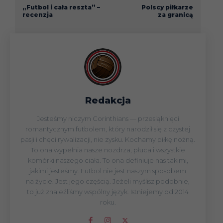
„Futbol i cała reszta” –
Polscy piłkarze
recenzja
za granicą
Redakcja
Jesteśmy niczym Corinthians — przesiąknięci
romantycznym futbolem, który narodził się z czystej
pasji i chęci rywalizacji, nie zysku. Kochamy piłkę nożną.
To ona wypełnia nasze nozdrza, płuca i wszystkie
komórki naszego ciała. To ona definiuje nas takimi,
jakimi jesteśmy. Futbol nie jest naszym sposobem
na życie. Jest jego częścią. Jeżeli myślisz podobnie,
to już znaleźliśmy wspólny język. Istniejemy od 2014
roku.