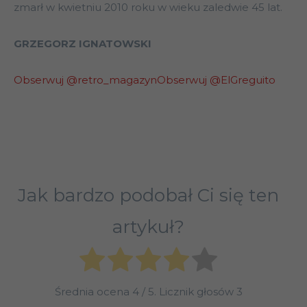
zmarł w kwietniu 2010 roku w wieku zaledwie 45 lat.
GRZEGORZ IGNATOWSKI
Obserwuj @retro_magazyn
Obserwuj @ElGreguito
Jak bardzo podobał Ci się ten
artykuł?
Średnia ocena
4
/ 5. Licznik głosów
3