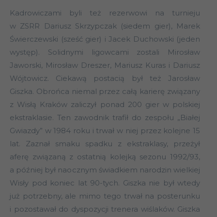
Kadrowiczami byli też rezerwowi na turnieju
w ZSRR Dariusz Skrzypczak (siedem gier), Marek
Świerczewski (sześć gier) i Jacek Duchowski (jeden
występ). Solidnymi ligowcami zostali Mirosław
Jaworski, Mirosław Dreszer, Mariusz Kuras i Dariusz
Wójtowicz. Ciekawą postacią był też Jarosław
Giszka. Obrońca niemal przez całą karierę związany
z Wisłą Kraków zaliczył ponad 200 gier w polskiej
ekstraklasie. Ten zawodnik trafił do zespołu „Białej
Gwiazdy” w 1984 roku i trwał w niej przez kolejne 15
lat. Zaznał smaku spadku z ekstraklasy, przeżył
aferę związaną z ostatnią kolejką sezonu 1992/93,
a później był naocznym świadkiem narodzin wielkiej
Wisły pod koniec lat 90-tych. Giszka nie był wtedy
już potrzebny, ale mimo tego trwał na posterunku
i pozostawał do dyspozycji trenera wiślaków. Giszka