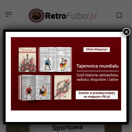
×
SPORTOWA HISTORIA
Młodzieżówka na
turniejach mistrzowskich:
ZSRR 1984