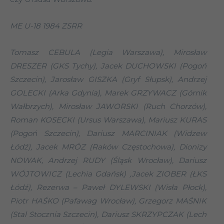
ME U-18 1984 ZSRR
Tomasz CEBULA (Legia Warszawa), Mirosław
DRESZER (GKS Tychy), Jacek DUCHOWSKI (Pogoń
Szczecin), Jarosław GISZKA (Gryf Słupsk), Andrzej
GOLECKI (Arka Gdynia), Marek GRZYWACZ (Górnik
Wałbrzych), Mirosław JAWORSKI (Ruch Chorzów),
Roman KOSECKI (Ursus Warszawa), Mariusz KURAS
(Pogoń Szczecin), Dariusz MARCINIAK (Widzew
Łódź), Jacek MRÓZ (Raków Częstochowa), Dionizy
NOWAK, Andrzej RUDY (Śląsk Wrocław), Dariusz
WÓJTOWICZ (Lechia Gdańsk) ,Jacek ZIOBER (ŁKS
Łódź), Rezerwa – Paweł DYLEWSKI (Wisła Płock),
Piotr HAŚKO (Pafawag Wrocław), Grzegorz MAŚNIK
(Stal Stocznia Szczecin), Dariusz SKRZYPCZAK (Lech