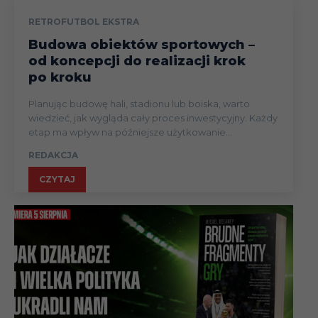
RETROFUTBOL EKSTRA
Budowa obiektów sportowych –
od koncepcji do realizacji krok
po kroku
Planując budowę hali, stadionu lub boiska, warto
wiedzieć, jak wygląda cały proces inwestycyjny. Każdy
etap ma wpływ na późniejsze użytkowanie...
REDAKCJA
CZYTAJ