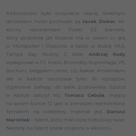
Kadrowiczów było oczywiście więcej. Świetnym
dorobkiem może pochwalić się
Jacek Ziober
, 46-
ktorny reprezentant Polski (12 bramek),
który podobnie jak Kosecki ma w swoim cv grę
w Montpellier i Osasunie, a także w klubie MLS,
Tampa Bay Mutiny. Z kolei
Andrzej Rudy
występował w FC Koeln, Broendby Kopenhaga, VfL
Bochum, belgijskim Lierse, czy Ajaksie Amsterdam,
ale w kadrze zanotował tylko 16 występów,
trzykrotnie trafiając do siatki przeciwnika. Epizod
w kadrze zaliczył też
Tomasz Cebula
, mający
na swoim koncie 12 gier w pierwszej reprezentacji.
Tematem na oddzielny materiał jest
Dariusz
Marciniak
– talent, który miał olśnić futbolowy świat.
Niestety ów talent został utopiony w alkoholu.