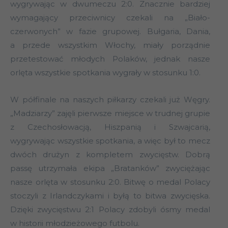
wygrywając w dwumeczu 2:0. Znacznie bardziej
wymagający przeciwnicy czekali na „Biało-
czerwonych” w fazie grupowej. Bułgaria, Dania,
a przede wszystkim Włochy, miały porządnie
przetestować młodych Polaków, jednak nasze
orlęta wszystkie spotkania wygrały w stosunku 1:0.
W półfinale na naszych piłkarzy czekali już Węgry.
„Madziarzy” zajęli pierwsze miejsce w trudnej grupie
z Czechosłowacją, Hiszpanią i Szwajcarią,
wygrywając wszystkie spotkania, a więc był to mecz
dwóch drużyn z kompletem zwycięstw. Dobrą
passę utrzymała ekipa „Bratanków” zwyciężając
nasze orlęta w stosunku 2:0. Bitwę o medal Polacy
stoczyli z Irlandczykami i byłą to bitwa zwycięska.
Dzięki zwycięstwu 2:1 Polacy zdobyli ósmy medal
w historii młodzieżowego futbolu.