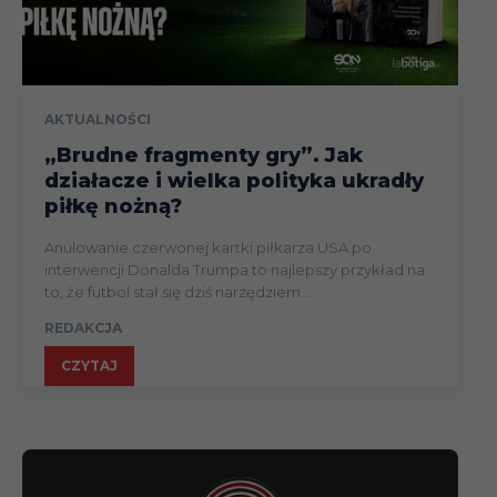
AKTUALNOŚCI
„Brudne fragmenty gry”. Jak
działacze i wielka polityka ukradły
piłkę nożną?
Anulowanie czerwonej kartki piłkarza USA po
interwencji Donalda Trumpa to najlepszy przykład na
to, że futbol stał się dziś narzędziem...
REDAKCJA
CZYTAJ