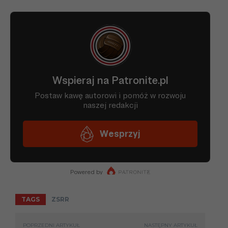
TAGS
ZSRR
POPRZEDNI ARTYKUŁ
NASTĘPNY ARTYKUŁ