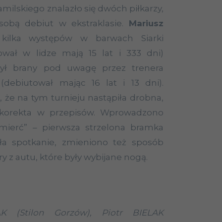
milskiego znalazło się dwóch piłkarzy,
 sobą debiut w ekstraklasie.
Mariusz
kilka występów w barwach Siarki
ował w lidze mają 15 lat i 333 dni)
ł brany pod uwagę przez trenera
(debiutował mając 16 lat i 13 dni).
, że na tym turnieju nastąpiła drobna,
 korekta w przepisów. Wprowadzono
mierć” – pierwsza strzelona bramka
a spotkanie, zmieniono też sposób
y z autu, które były wybijane nogą.
K (Stilon Gorzów), Piotr BIELAK