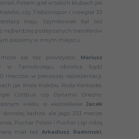
znań. Potem grał w takich klubach jak
raków, czy Trabzonspor i rozegrał 33
entacji kraju. Szymkowiak był też
 najbardziej podejrzanych transferów
czym piszemy w innym miejscu.
e może się też powstydzić
Mariusz
y w Tarnobrzegu obrońca bądź
0 meczów w pierwszej reprezentacji,
ubach jak Wisła Kraków, Roda Kerkrade,
ergie Cottbus czy Dynamo Drezno.
zesnym wieku w ekstraklasie
Jacek
 dorosłej kadrze, ale jego 233 mecze
twa, Puchar Polski i Puchar Ligi robią
rierę miał też
Arkadiusz Radomski
,