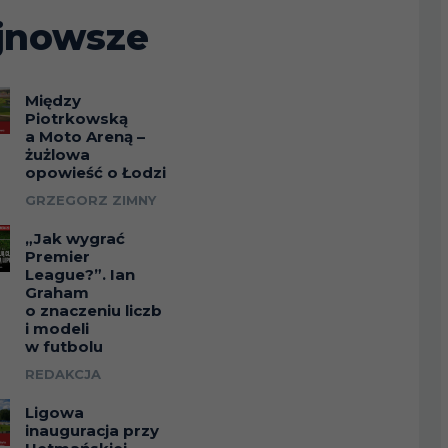
jnowsze
Między
Piotrkowską
a Moto Areną –
żużlowa
opowieść o Łodzi
GRZEGORZ ZIMNY
„Jak wygrać
Premier
League?”. Ian
Graham
o znaczeniu liczb
i modeli
w futbolu
REDAKCJA
Ligowa
inauguracja przy