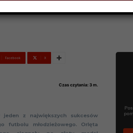
015
Facebook
X
Czas czytania:
3
m.
ł jeden z największych sukcesów
ego futbolu młodzieżowego. Orlęta