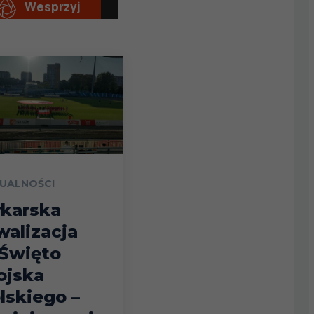
UALNOŚCI
łkarska
walizacja
Święto
jska
lskiego –