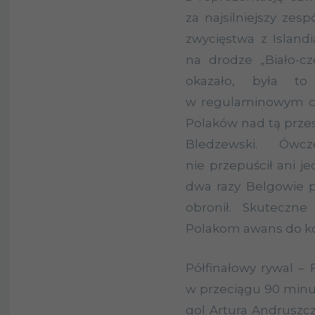
za najsilniejszy zes
zwycięstwa z Islandi
na drodze „Biało-cz
okazało, była t
w regulaminowym cz
Polaków nad tą prze
Bledzewski. Ówc
nie przepuścił ani j
dwa razy Belgowie pr
obronił. Skuteczne
Polakom awans do kol
Półfinałowy rywal – 
w przeciągu 90 minut
gol Artura Andruszcz