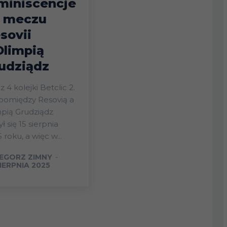
miniscencje
 meczu
sovii
Olimpią
udziądz
 4 kolejki Betclic 2.
 pomiędzy Resovią a
pią Grudziądz
ł się 15 sierpnia
 roku, a więc w...
EGORZ ZIMNY
-
IERPNIA 2025