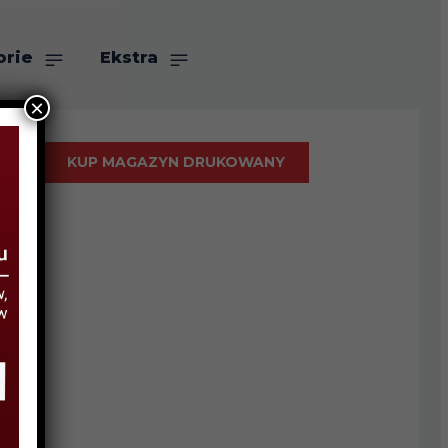
orie
Ekstra
×
KUP MAGAZYN DRUKOWANY
h