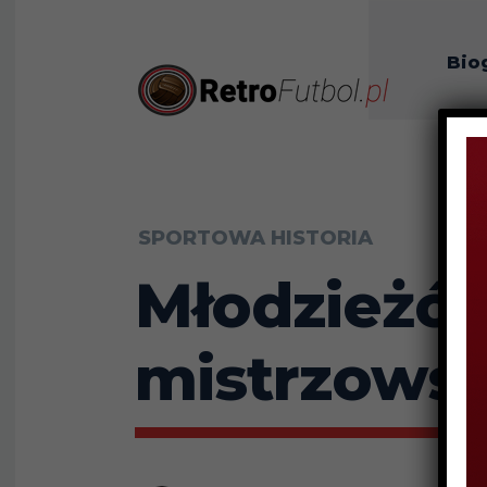
Bio
O n
SPORTOWA HISTORIA
Młodzieżów
mistrzowsk