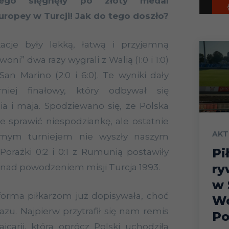
kiego sięgnęły po złoty medal
ropey w Turcji! Jak do tego doszło?
acje były lekką, łatwą i przyjemną
oni” dwa razy wygrali z Walią (1:0 i 1:0)
San Marino (2:0 i 6:0). Te wyniki dały
niej finałowy, który odbywał się
a i maja. Spodziewano się, że Polska
 sprawić niespodziankę, ale ostatnie
AKT
mym turniejem nie wyszły naszym
Pi
 Porażki 0:2 i 0:1 z Rumunią postawiły
ry
 nad powodzeniem misji Turcja 1993.
w 
orma piłkarzom już dopisywała, choć
Wo
azu. Najpierw przytrafił się nam remis
Po
jcarii, która oprócz Polski uchodziła