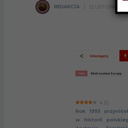
REDAKCJA
12 LISTOPADA 2
Udostępnij
TAGI
Mistrzostwa Europy
4
(
1
)
Rok 1993 przyniós
w historii polski