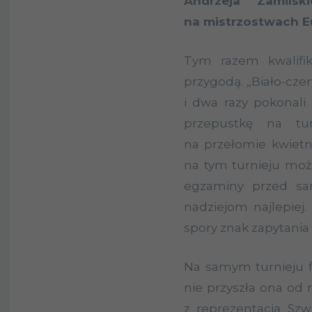
Andrzeja Zamils
na mistrzostwach Eu
Tym razem kwalifik
przygodą. „Biało-czerw
i dwa razy pokonali 
przepustkę na tur
na przełomie kwietni
na tym turnieju może
egzaminy przed sa
nadziejom najlepiej.
spory znak zapytania
Na samym turnieju f
nie przyszła ona od r
z reprezentacją Szwa