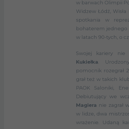
w barwach Olimpii Po
Widzew Łódź, Wisła K
spotkania w reprez
bohaterem jednego z
w latach 90-tych, o 
Swojej kariery ni
Kukiełka
. Urodzon
pomocnik rozegrał 2
grał też w takich kl
PAOK Saloniki, En
Debiutujący we wc
Magiera
nie zagrał w
w lidze, dwa mistrzos
wrażenie. Udaną ka