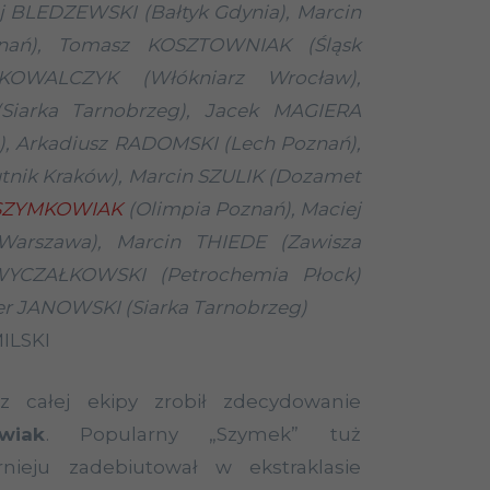
ej BLEDZEWSKI (Bałtyk Gdynia), Marcin
nań), Tomasz KOSZTOWNIAK (Śląsk
KOWALCZYK (Włókniarz Wrocław),
Siarka Tarnobrzeg), Jacek MAGIERA
, Arkadiusz RADOMSKI (Lech Poznań),
tnik Kraków), Marcin SZULIK (Dozamet
 SZYMKOWIAK
(Olimpia Poznań), Maciej
Warszawa), Marcin THIEDE (Zawisza
 WYCZAŁKOWSKI (Petrochemia Płock)
er JANOWSKI (Siarka Tarnobrzeg)
ILSKI
 z całej ekipy zrobił zdecydowanie
wiak
. Popularny „Szymek” tuż
nieju zadebiutował w ekstraklasie