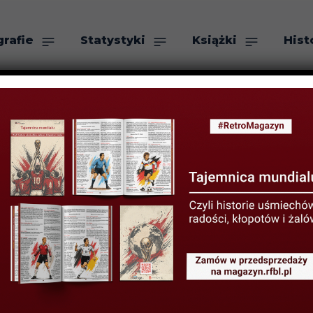
grafie
Statystyki
Książki
Hist
as
Szukaj
ka w turniejac
ich: Turcja 1993