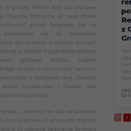
re
pół w grupie. Potem były już planowe
po
ą i Irlandią Północną. W ćwierćfinale
Re
erwonych” stanęli Belgowie. Jak się
z 
o przeszkoda nie do pokonania
Gr
asie gry. Dopiero w rzutach karnych
Mecz
szkodą przeniósł w pojedynkę Andrzej
Ligi
zesny golkiper Bałtyku Gdynia
Olim
ednego strzału w serii rzutów karnych,
odby
zestrzelili, a pozostałe dwa „Bledza”
2025
 strzały Kowalczyka i Drajera dały
GRZ
ejnej fazy turnieju.
22 S
Francja – również nie dał się pokonać
. O zwycięstwie 2:1 przesądził dopiero
aka w 91. minucie spotkania. W finale