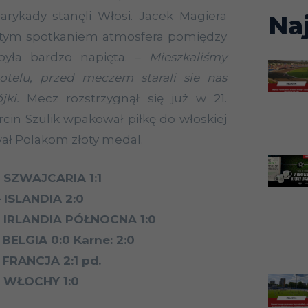
arykady stanęli Włosi. Jacek Magiera
Na
d tym spotkaniem atmosfera pomiędzy
yła bardzo napięta. –
Mieszkaliśmy
telu, przed meczem starali sie nas
jki.
Mecz rozstrzygnął się już w 21.
rcin Szulik wpakował piłkę do włoskiej
wał Polakom złoty medal.
– SZWAJCARIA 1:1
 ISLANDIA 2:0
– IRLANDIA PÓŁNOCNA 1:0
 BELGIA 0:0 Karne: 2:0
 FRANCJA 2:1 pd.
– WŁOCHY 1:0