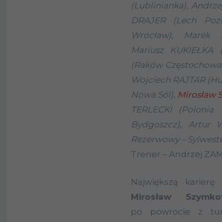
(Lublinianka), Andrz
DRAJER (Lech Poz
Wrocław), Marek 
Mariusz KUKIEŁKA (
(Raków Częstochowa)
Wojciech RAJTAR (Hu
Nowa Sól),
Mirosław
TERLECKI (Polonia 
Bydgoszcz), Artur
Rezerwowy – Sylwest
Trener – Andrzej ZAM
Największą karierę
Mirosław Szymko
po powrocie z tur