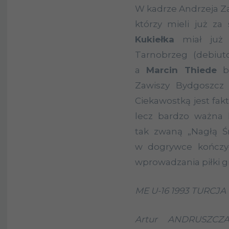
W kadrze Andrzeja Za
którzy mieli już za
Kukiełka
miał już 
Tarnobrzeg (debiut
a
Marcin Thiede
by
Zawiszy Bydgoszcz 
Ciekawostką jest fakt
lecz bardzo ważna
tak zwaną „Nagłą Ś
w dogrywce kończył
wprowadzania piłki gr
ME U-16 1993 TURCJA
Artur ANDRUSZCZA