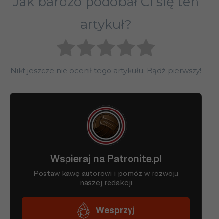
Jak bardzo podobał Ci się ten
artykuł?
Nikt jeszcze nie ocenił tego artykułu. Bądź pierwszy!