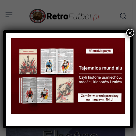
×
AKTUALNOŚCI
NABÓR: Redaktor Retro
Futbol