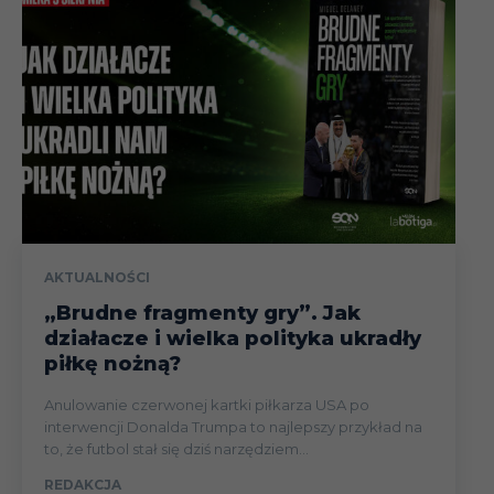
AKTUALNOŚCI
„Brudne fragmenty gry”. Jak
działacze i wielka polityka ukradły
piłkę nożną?
Anulowanie czerwonej kartki piłkarza USA po
interwencji Donalda Trumpa to najlepszy przykład na
to, że futbol stał się dziś narzędziem...
REDAKCJA