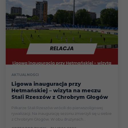
AKTUALNOŚCI
Ligowa inauguracja przy
Hetmańskiej – wizyta na meczu
Stali Rzeszów z Chrobrym Głogów
Piłkarze Stali Rzeszów wrócili do pierwszoligowej
rywalizacji. Na inaugurację sezonu zmierzyli się u siebie
z Chrobrym Głogów. W obu drużynach...