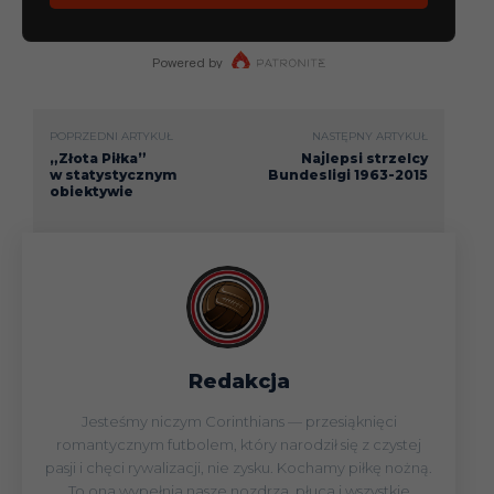
POPRZEDNI ARTYKUŁ
NASTĘPNY ARTYKUŁ
„Złota Piłka”
Najlepsi strzelcy
w statystycznym
Bundesligi 1963-2015
obiektywie
Redakcja
Jesteśmy niczym Corinthians — przesiąknięci
romantycznym futbolem, który narodził się z czystej
pasji i chęci rywalizacji, nie zysku. Kochamy piłkę nożną.
To ona wypełnia nasze nozdrza, płuca i wszystkie