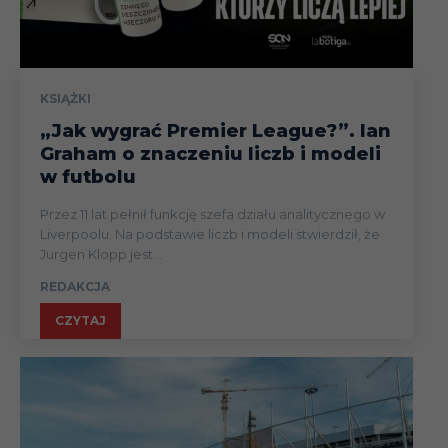
KSIĄŻKI
„Jak wygrać Premier League?”. Ian
Graham o znaczeniu liczb i modeli
w futbolu
Przez 11 lat pełnił funkcję szefa działu analitycznego w
Liverpoolu. Na podstawie liczb i modeli stwierdził, że
Jurgen Klopp jest...
REDAKCJA
CZYTAJ