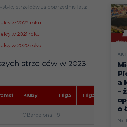
ystykę strzelców za poprzednie lata:
zelcy w 2022 roku
zelcy w 2021 roku
rzelcy w 2020 roku
AKT
szych strzelców w 2023
Mi
Pi
a 
– 
puchary
ramki
Kluby
I liga
II liga
op
krajowe
o 
ramki
Kluby
I liga
II liga
puchary
FC Barcelona
18
4
krajowe
Nic 