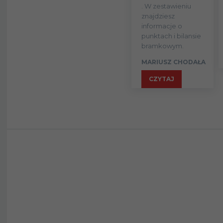
. W zestawieniu
Dawid
znajdziesz
9
informacje o
KOWNACKI
punktach i bilansie
bramkowym.
Mikołaj
9
LEBEDYŃSKI
MARIUSZ CHODAŁA
CZYTAJ
Bartłomiej
9
PAWŁOWSKI
Igor
9
RUTKOWSKI
Szymon
9
SOBCZAK
Kajetan SZMYT
9