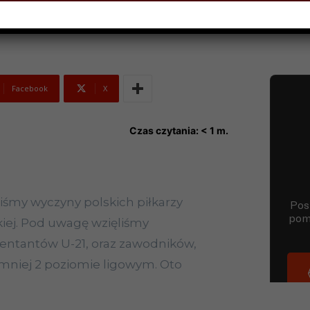
Facebook
X
Czas czytania:
< 1
m.
liśmy wyczyny polskich piłkarzy
kiej. Pod uwagę wzięliśmy
entantów U-21, oraz zawodników,
ajmniej 2 poziomie ligowym. Oto