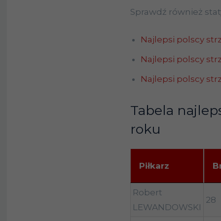
Sprawdź również stat
Najlepsi polscy str
Najlepsi polscy str
Najlepsi polscy st
Tabela najlep
roku
Piłkarz
B
Piłkarz
B
Robert
28
LEWANDOWSKI