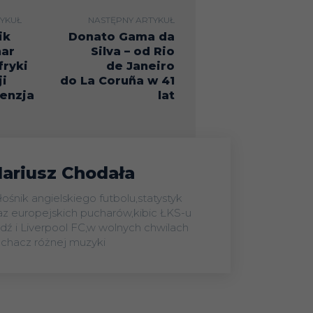
Phoenix
YKUŁ
NASTĘPNY ARTYKUŁ
Rising
ik
Donato Gama da
Lechia
har
Silva – od Rio
ryki
de Janeiro
Gdańsk /
ji
do La Coruña w 41
9
Raków
cenzja
lat
Częstochowa
The New
8
3
Saints FC
ariusz Chodała
Stal Rzeszów
łośnik angielskiego futbolu,statystyk
/ Miedź
11
az europejskich pucharów,kibic ŁKS-u
dź i Liverpool FC,w wolnych chwilach
Legnica
uchacz różnej muzyki
Bruk-Bet
Termalica
9
1
Nieciecza