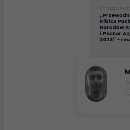
FORMELLA
POPRZEDNI ART
„Przewodn
Kibica Puc
Narodów Af
Łukasz
i Puchar Az
12
ZWOLIŃSKI
2023” – re
Adrian
11
CIEŚLEWICZ
M
mi
Damian
11
or
MICHALIK
Łó
sł
Wiktor
10
BIEDRZYCKI