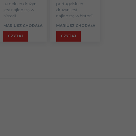
tureckich drużyn
portugalskich
Fortuna
jest najlepszą w
drużyn jest
8
1
historii.
najlepszą w historii.
Düsseldorf
MARIUSZ CHODAŁA
MARIUSZ CHODAŁA
Chrobry
9
CZYTAJ
CZYTAJ
Głogów
Widzew Łódź
9
Knockbreda
9
FC
Zagłębie
Sosnowiec /
8
1
Wisła Kraków
Warta
9
Poznań