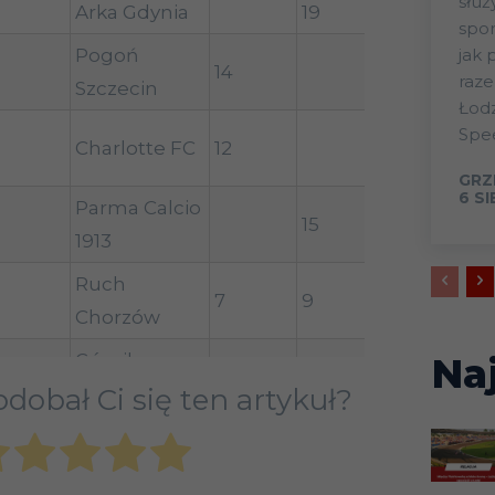
słu
Arka Gdynia
19
spor
Pogoń
jak 
14
2
raz
Szczecin
Łod
Spee
Charlotte FC
12
3
GRZ
6 S
Parma Calcio
15
1
1913
Ruch
7
9
Chorzów
Górnik
Na
dobał Ci się ten artykuł?
Zabrze /
7
3
Sturm Graz
Wellington
16