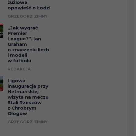
żużlowa
opowieść o Łodzi
GRZEGORZ ZIMNY
4
„Jak wygrać
Premier
League?”. Ian
6
1 (1/0)
Graham
o znaczeniu liczb
i modeli
w futbolu
REDAKCJA
Ligowa
1 (1/0)
inauguracja przy
Hetmańskiej –
wizyta na meczu
Stali Rzeszów
z Chrobrym
Głogów
GRZEGORZ ZIMNY