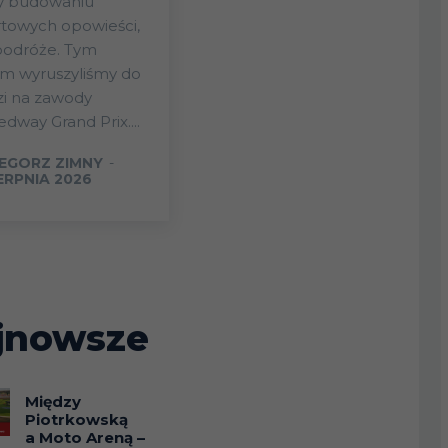
ży budowaniu
towych opowieści,
podróże. Tym
1
em wyruszyliśmy do
zi na zawody
dway Grand Prix....
2 (2/0)
EGORZ ZIMNY
-
IERPNIA 2026
jnowsze
1
5 (0/5)
Między
Piotrkowską
a Moto Areną –