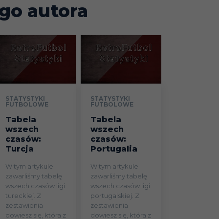
go autora
Miedź
1
9
Legnica
Korona
Kielce / FC
2
8
Den Bosch
Raków
9
1
STATYSTYKI
STATYSTYKI
FUTBOLOWE
FUTBOLOWE
Częstochowa
Tabela
Tabela
wszech
wszech
Aris Limassol
6
2
czasów:
czasów:
Turcja
Portugalia
Antalyaspor
8
W tym artykule
W tym artykule
zawarliśmy tabelę
zawarliśmy tabelę
Piast Gliwice
7
2
wszech czasów ligi
wszech czasów ligi
tureckiej. Z
portugalskiej. Z
RC Lens
7
zestawienia
zestawienia
dowiesz się, która z
dowiesz się, która z