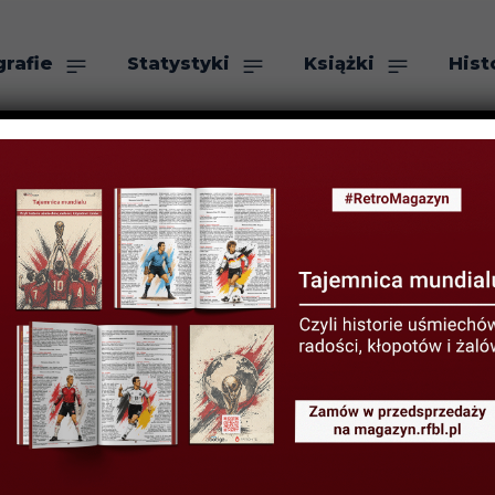
grafie
Statystyki
Książki
Hist
as
Szukaj
lscy strzelcy w
ZNIA 2024