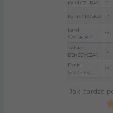
Karol CZUBAK
19
Kamil GROSICKI
17
Karol
17
ŚWIDERSKI
Adrian
16
BENEDYCZAK
Daniel
16
SZCZEPAN
Szymon
Jak bardzo po
16
WŁODARCZYK
Oskar ZAWADA
16