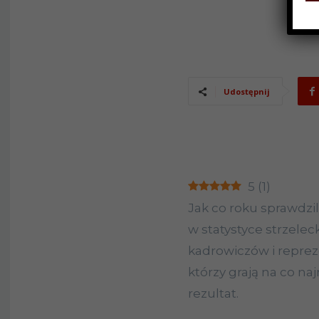
Udostępnij
5
(
1
)
Jak co roku sprawdzi
w statystyce strzelec
kadrowiczów i reprez
którzy grają na co n
rezultat.