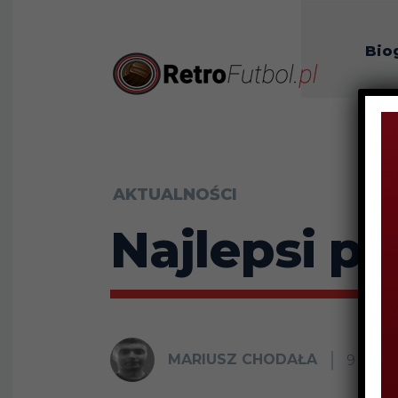
Bio
O n
AKTUALNOŚCI
Najlepsi po
MARIUSZ CHODAŁA
9 STYC