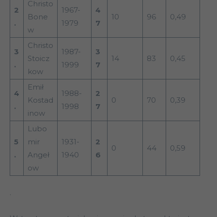
Christo
2
1967-
4
Bone
10
96
0,49
.
1979
7
w
Christo
3
1987-
3
Stoicz
14
83
0,45
.
1999
7
kow
Emił
4
1988-
2
Kostad
0
70
0,39
.
1998
7
inow
Lubo
5
mir
1931-
2
0
44
0,59
.
Angeł
1940
6
ow
.