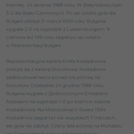
bramkę- 24 sierpnia 1988 roku. W Białymstoku było
3-2 dla Biało-Czerwonych. Po raz ostatni gola dla
Bułgarii zdobył 31 marca 1999 roku. Bułgaria
wygrała 2-0 na wyjeździe z Luksemburgiem. 9
czerwca też 199 roku zagrał po raz ostatni
w Reprezentacji Bułgarii.
Reprezentacyjna kariera Emiła Kostadinowa
pokryła się z karierą Stoiczkowa. Kostadinow
zadebiutował nieco ponad rok później niż
Stoiczkow. Dokładnie 24 grudnia 1988 roku.
Bułgaria wygrała z Zjednoczonymi Emiratami
Arabskimi na wyjeździe 1-0 po bramce właśnie
Kostadinowa. Na Mistrzostwach Świata 1994
Kostadinow zagrał też we wszystkich 7 meczach,
ale gola nie zdobył. Cztery lata później na Mundialu
we Francji strzelił gola w ostatnim meczu