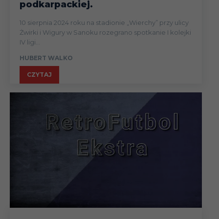
podkarpackiej.
10 sierpnia 2024 roku na stadionie „Wierchy” przy ulicy
Żwirki i Wigury w Sanoku rozegrano spotkanie I kolejki
IV ligi...
HUBERT WALKO
CZYTAJ