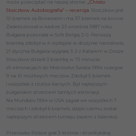
może przeczytać na naszej stronie:
„Christo
Stoiczkow. Autobiografia” – recenzja
. Stoiczkow jest
10 bramek za Bonewem i ma 37 bramek na koncie.
Zadebiutował w kadrze 23 września 1987 roku.
Bułgaria pokonała w Sofii Belgię 2-0. Pierwszą
bramkę zdobył w 4 występie w drużynie narodowej.
21 stycznia Bułgaria wygrała 3-2 z Katarem w Dosze.
Stoiczkow strzelił 3 bramkę w 73 minucie.
W eliminacjach do Mistrzostw Świata 1994 rozegrał
9 na 10 możliwych meczów. Zdobył 5 bramek
i wszystkie z rzutów karnych. Był najlepszym
bułgarskim strzelcem tamtych eliminacji.
Na Mundialu 1994 w USA zagrał we wszystkich 7
meczach i zdobył 6 bramek, dzięki czemu został
najlepszym strzelcem turnieju (razem z Salenko).
Przeciwko Polsce grał 3-krotnie i strzelił jedną