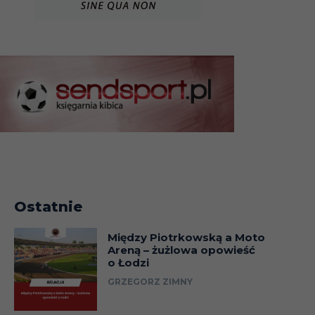
Ostatnie
Między Piotrkowską a Moto
Areną – żużlowa opowieść
o Łodzi
GRZEGORZ ZIMNY