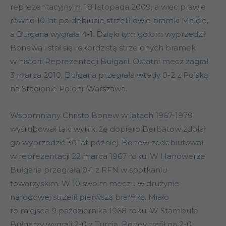
reprezentacyjnym. 18 listopada 2009, a więc prawie
równo 10 lat po debiucie strzelił dwie bramki Malcie,
a Bułgaria wygrała 4-1. Dzięki tym golom wyprzedził
Bonewa i stał się rekordzistą strzelonych bramek
w historii Reprezentacji Bułgarii. Ostatni mecz zagrał
3 marca 2010, Bułgaria przegrała wtedy 0-2 z Polską
na Stadionie Polonii Warszawa.
Wspomniany Christo Bonew w latach 1967-1979
wyśrubował taki wynik, że dopiero Berbatow zdołał
go wyprzedzić 30 lat później. Bonew zadebiutował
w reprezentacji 22 marca 1967 roku. W Hanowerze
Bułgaria przegrała 0-1 z RFN w spotkaniu
towarzyskim. W 10 swoim meczu w drużynie
narodowej strzelił pierwszą bramkę. Miało
to miejsce 9 października 1968 roku. W Stambule
Bułgarzy wygrali 2-0 z Turcją. Bonev trafił na 2-0