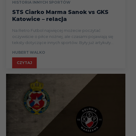
HISTORIA INNYCH SPORTÓW
STS Ciarko Marma Sanok vs GKS
Katowice – relacja
Na Retro Futbol najwięcej możecie poczytać
oczywiście o piłce nożnej, ale czasami pojawiają się
teksty dotyczące innych sportów. Były już artykuły...
HUBERT WALKO
CZYTAJ