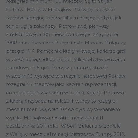
rozegrało minimum 100 meczów. Są to Stilijan
Petrow i Borisław Michajłow. Pierwszy zaczynał
reprezentacyjną karierę kilka miesięcy po tym, jak
ten drugi ją zakończył. Petrow swój pierwszy
z rekordowych 105 meczów rozegrał 24 grudnia
1998 roku. Rywalem Bułgarii było Maroko. Bułgarzy
przegrali 1-4. Pomocnik, który w swojej karierze grał
w CSKA Sofia, Celticu i Aston Villi zdobył w barwach
narodowych 8 goli. Pierwszą bramkę strzelił
w swoim 16 występie w drużynie narodowej Petrow
rozegrał 45 meczów jako kapitan reprezentacji,
co jest drugim wynikiem w historii. Koniec Petrowa
z kadrą przypada na rok 2011, wtedy to rozegrał
mecz numer 100, oraz 102 co było wyrównaniem
wyniku Michajłowa. Ostatni mecz zagrał 11
października 2011 roku. W Sofii Bułgaria przegrała
z Walią w meczu eliminacji Mistrzostw Europy 2012.