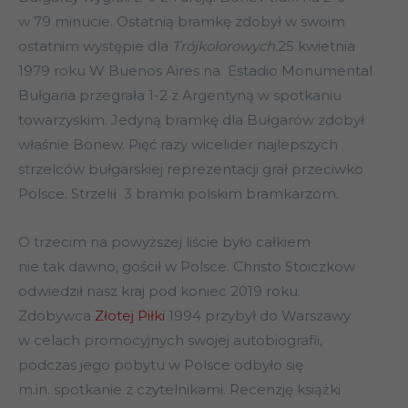
w 79 minucie. Ostatnią bramkę zdobył w swoim
ostatnim występie dla
Trójkolorowych.
25 kwietnia
1979 roku W Buenos Aires na Estadio Monumental
Bułgaria przegrała 1-2 z Argentyną w spotkaniu
towarzyskim. Jedyną bramkę dla Bułgarów zdobył
właśnie Bonew. Pięć razy wicelider najlepszych
strzelców bułgarskiej reprezentacji grał przeciwko
Polsce. Strzelił 3 bramki polskim bramkarzom.
O trzecim na powyższej liście było całkiem
nie tak dawno, gościł w Polsce. Christo Stoiczkow
odwiedził nasz kraj pod koniec 2019 roku.
Zdobywca
Złotej Piłki
1994 przybył do Warszawy
w celach promocyjnych swojej autobiografii,
podczas jego pobytu w Polsce odbyło się
m.in. spotkanie z czytelnikami. Recenzję książki