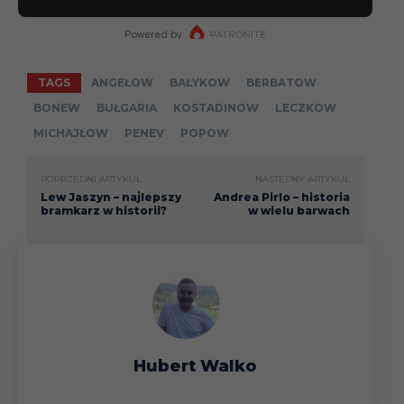
TAGS
ANGEŁOW
BAŁYKOW
BERBATOW
BONEW
BUŁGARIA
KOSTADINOW
LECZKOW
MICHAJŁOW
PENEV
POPOW
POPRZEDNI ARTYKUŁ
NASTĘPNY ARTYKUŁ
Lew Jaszyn – najlepszy
Andrea Pirlo – historia
bramkarz w historii?
w wielu barwach
Hubert Walko