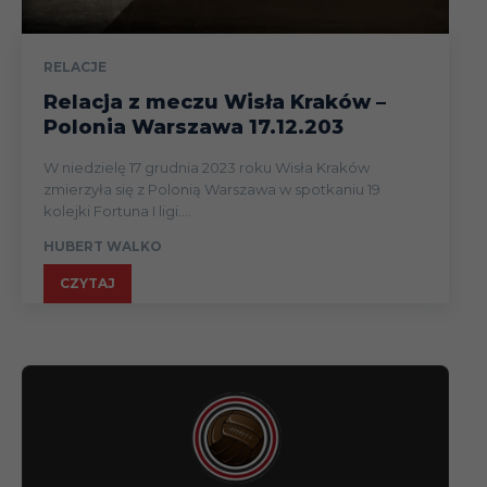
RELACJE
Relacja z meczu Wisła Kraków –
Polonia Warszawa 17.12.203
W niedzielę 17 grudnia 2023 roku Wisła Kraków
zmierzyła się z Polonią Warszawa w spotkaniu 19
kolejki Fortuna I ligi....
HUBERT WALKO
CZYTAJ