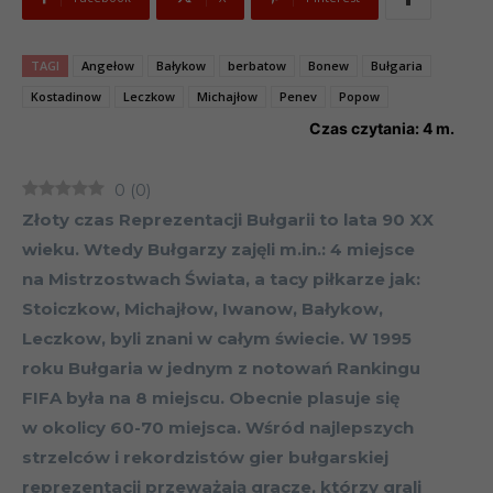
TAGI
Angełow
Bałykow
berbatow
Bonew
Bułgaria
Kostadinow
Leczkow
Michajłow
Penev
Popow
Czas czytania:
4
m.
0
(
0
)
Złoty czas Reprezentacji Bułgarii to lata 90 XX
wieku. Wtedy Bułgarzy zajęli m.in.: 4 miejsce
na Mistrzostwach Świata, a tacy piłkarze jak:
Stoiczkow, Michajłow, Iwanow, Bałykow,
Leczkow, byli znani w całym świecie. W 1995
roku Bułgaria w jednym z notowań Rankingu
FIFA była na 8 miejscu. Obecnie plasuje się
w okolicy 60-70 miejsca. Wśród najlepszych
strzelców i rekordzistów gier bułgarskiej
reprezentacji przeważają gracze, którzy grali