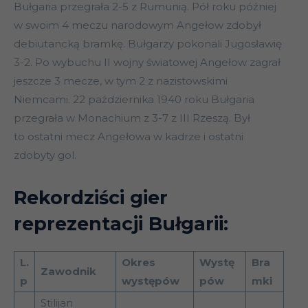
Bułgaria przegrała 2-5 z Rumunią. Pół roku później
w swoim 4 meczu narodowym Angełow zdobył
debiutancką bramkę. Bułgarzy pokonali Jugosławię
3-2. Po wybuchu II wojny światowej Angełow zagrał
jeszcze 3 mecze, w tym 2 z nazistowskimi
Niemcami. 22 października 1940 roku Bułgaria
przegrała w Monachium z 3-7 z III Rzeszą. Był
to ostatni mecz Angełowa w kadrze i ostatni
zdobyty gol.
Rekordziści gier
reprezentacji Bułgarii:
L.
Okres
Wystę
Bra
Zawodnik
p
występów
pów
mki
Stilijan