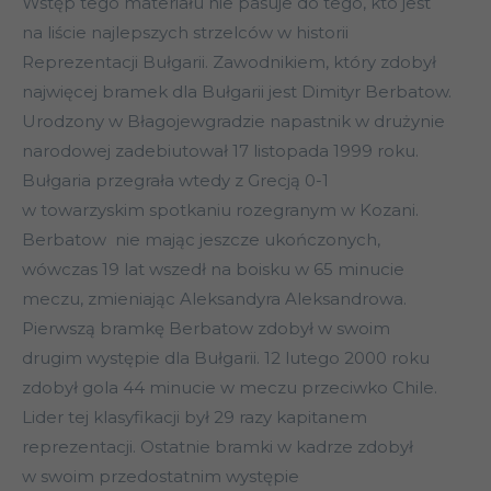
Wstęp tego materiału nie pasuje do tego, kto jest
na liście najlepszych strzelców w historii
Reprezentacji Bułgarii. Zawodnikiem, który zdobył
najwięcej bramek dla Bułgarii jest Dimityr Berbatow.
Urodzony w Błagojewgradzie napastnik w drużynie
narodowej zadebiutował 17 listopada 1999 roku.
Bułgaria przegrała wtedy z Grecją 0-1
w towarzyskim spotkaniu rozegranym w Kozani.
Berbatow nie mając jeszcze ukończonych,
wówczas 19 lat wszedł na boisku w 65 minucie
meczu, zmieniając Aleksandyra Aleksandrowa.
Pierwszą bramkę Berbatow zdobył w swoim
drugim występie dla Bułgarii. 12 lutego 2000 roku
zdobył gola 44 minucie w meczu przeciwko Chile.
Lider tej klasyfikacji był 29 razy kapitanem
reprezentacji. Ostatnie bramki w kadrze zdobył
w swoim przedostatnim występie