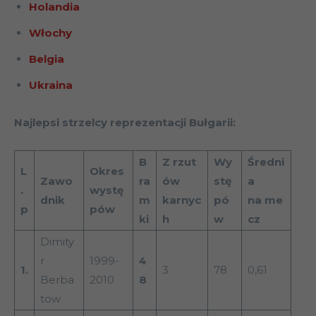
Holandia
Włochy
Belgia
Ukraina
Najlepsi strzelcy reprezentacji Bułgarii:
B
Z rzut
Wy
Średni
L
Okres
Zawo
ra
ów
stę
a
.
wystę
dnik
m
karnyc
pó
na me
p
pów
ki
h
w
cz
Dimity
r
1999-
4
1.
3
78
0,61
Berba
2010
8
tow