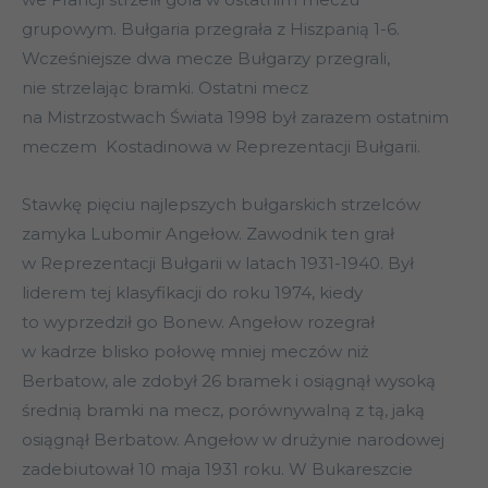
grupowym. Bułgaria przegrała z Hiszpanią 1-6.
Wcześniejsze dwa mecze Bułgarzy przegrali,
nie strzelając bramki. Ostatni mecz
na Mistrzostwach Świata 1998 był zarazem ostatnim
meczem Kostadinowa w Reprezentacji Bułgarii.
Stawkę pięciu najlepszych bułgarskich strzelców
zamyka Lubomir Angełow. Zawodnik ten grał
w Reprezentacji Bułgarii w latach 1931-1940. Był
liderem tej klasyfikacji do roku 1974, kiedy
to wyprzedził go Bonew. Angełow rozegrał
w kadrze blisko połowę mniej meczów niż
Berbatow, ale zdobył 26 bramek i osiągnął wysoką
średnią bramki na mecz, porównywalną z tą, jaką
osiągnął Berbatow. Angełow w drużynie narodowej
zadebiutował 10 maja 1931 roku. W Bukareszcie