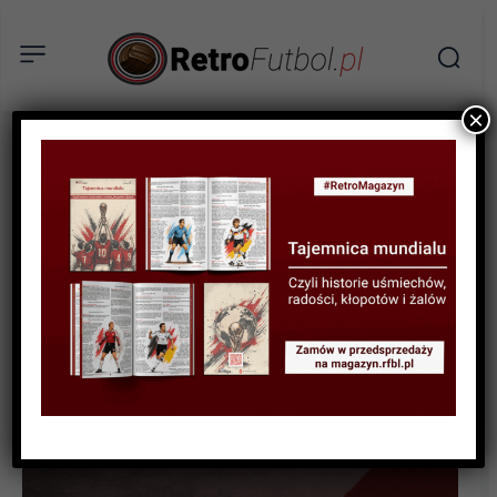
×
STATYSTYKI FUTBOLOWE
STATYSTYKI PIŁKARZY
STATYSTYKI REPREZENTACJI
Najlepsi strzelcy i
rekordziści gier
Reprezentacji Bułgarii w
historii.