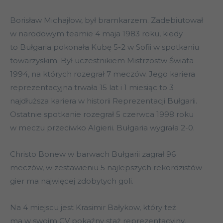
Borisław Michajłow, był bramkarzem. Zadebiutował
w narodowym teamie 4 maja 1983 roku, kiedy
to Bułgaria pokonała Kubę 5-2 w Sofii w spotkaniu
towarzyskim. Był uczestnikiem Mistrzostw Świata
1994, na których rozegrał 7 meczów. Jego kariera
reprezentacyjna trwała 15 lat i 1 miesiąc to 3
najdłuższa kariera w historii Reprezentacji Bułgarii.
Ostatnie spotkanie rozegrał 5 czerwca 1998 roku
w meczu przeciwko Algierii. Bułgaria wygrała 2-0.
Christo Bonew w barwach Bułgarii zagrał 96
meczów, w zestawieniu 5 najlepszych rekordzistów
gier ma najwięcej zdobytych goli.
Na 4 miejscu jest Krasimir Bałykow, który też
ma w swoim CV pokaźny staż reprezentacyjny,