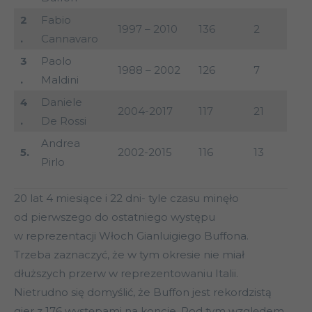
2
Fabio
1997 – 2010
136
2
.
Cannavaro
3
Paolo
1988 – 2002
126
7
.
Maldini
4
Daniele
2004-2017
117
21
.
De Rossi
Andrea
5.
2002-2015
116
13
Pirlo
20 lat 4 miesiące i 22 dni- tyle czasu minęło
od pierwszego do ostatniego występu
w reprezentacji Włoch Gianluigiego Buffona.
Trzeba zaznaczyć, że w tym okresie nie miał
dłuższych przerw w reprezentowaniu Italii.
Nietrudno się domyślić, że Buffon jest rekordzistą
gier z 176 występami na koncie. Pod tym względem