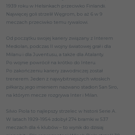
1939 roku w Helsinkach przeciwko Finlandii.
Najwięcej goli strzelił Węgrom, bo aż 6 w 9
meczach przeciwko temu rywalowi.
Od początku swojej kariery związany z Interem
Mediolan, podczas II wojny światowej grał i dla
Milanu i dla Juventusu, a także dla Atalanty.
Po wojnie powrócił na krótko do Interu.
Po zakończeniu kariery zawodniczej został
trenerem. Jeden z najwybitniejszych włoskich
piłkarzy, jego imieniem nazwano stadion San Siro,
na którym mecze rozgrywa Inter i Milan.
Silvio Piola to najlepszy strzelec w historii Serie A.
W latach 1929-1954 zdobył 274 bramki w 537
meczach dla 4 klubów – to wynik do dzisiaj