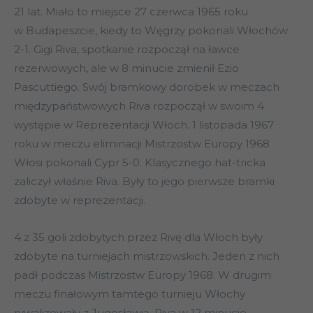
21 lat. Miało to miejsce 27 czerwca 1965 roku
w Budapeszcie, kiedy to Węgrzy pokonali Włochów
2-1. Gigi Riva, spotkanie rozpoczął na ławce
rezerwowych, ale w 8 minucie zmienił Ezio
Pascuttiego. Swój bramkowy dorobek w meczach
międzypaństwowych Riva rozpoczął w swoim 4
występie w Reprezentacji Włoch. 1 listopada 1967
roku w meczu eliminacji Mistrzostw Europy 1968
Włosi pokonali Cypr 5-0. Klasycznego hat-tricka
zaliczył właśnie Riva. Były to jego pierwsze bramki
zdobyte w reprezentacji.
4 z 35 goli zdobytych przez Rivę dla Włoch były
zdobyte na turniejach mistrzowskich. Jeden z nich
padł podczas Mistrzostw Europy 1968. W drugim
meczu finałowym tamtego turnieju Włochy
rywalizowały z Jugosławią. Riva w 12 minucie