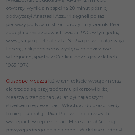
otworzył wynik, a niespełna 20 minut później
podwyższył Anastasi i Azzurri sięgnęli po raz
pierwszy po tytuł mistrza Europy. Trzy bramki Riva
zdobył na mistrzostwach świata 1970, w tym jedną
w wygranym półfinale z RFN. Riva prawie całą swoją
karierę, jeśli pominiemy występy młodzieżowe
w Legnano, spędził w Cagliari, gdzie grał w latach
1963-1976.
Giuseppe Meazza
już w tym tekście wystąpił nieraz,
ale trzeba się przyjrzeć temu piłkarzowi bliżej.
Meazza przez ponad 30 lat był najlepszym
strzelcem reprezentacji Włoch, aż do czasu, kiedy
to nie pokonał go Riva. Po dwóch pierwszych
występach w reprezentacji Meazza miał średnią
powyżej jednego gola na mecz. W debiucie zdobył