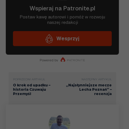
POPRZEDNI ARTYKUŁ
NASTĘPNY ARTYKUŁ
O krok od upadku –
„Najsłynniejsze mecze
historia Czuwaju
Lecha Poznań” –
Przemyśl
recenzja