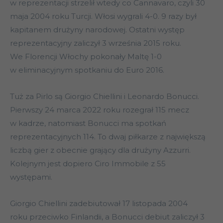
w reprezentacji strzelił wtedy co Cannavaro, czyli 30
maja 2004 roku Turcji. Włosi wygrali 4-0. 9 razy był
kapitanem drużyny narodowej. Ostatni występ
reprezentacyjny zaliczył 3 września 2015 roku.
We Florencji Włochy pokonały Maltę 1-0
w eliminacyjnym spotkaniu do Euro 2016.
Tuż za Pirlo są Giorgio Chiellini i Leonardo Bonucci.
Pierwszy 24 marca 2022 roku rozegrał 115 mecz
w kadrze, natomiast Bonucci ma spotkań
reprezentacyjnych 114. To dwaj piłkarze z największą
liczbą gier z obecnie grający dla drużyny Azzurri.
Kolejnym jest dopiero Ciro Immobile z 55
występami.
Giorgio Chiellini zadebiutował 17 listopada 2004
roku przeciwko Finlandii, a Bonucci debiut zaliczył 3