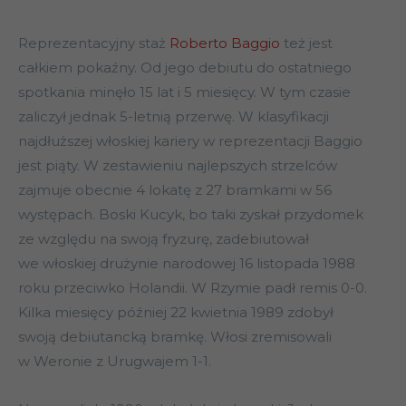
Reprezentacyjny staż
Roberto Baggio
też jest
całkiem pokaźny. Od jego debiutu do ostatniego
spotkania minęło 15 lat i 5 miesięcy. W tym czasie
zaliczył jednak 5-letnią przerwę. W klasyfikacji
najdłuższej włoskiej kariery w reprezentacji Baggio
jest piąty. W zestawieniu najlepszych strzelców
zajmuje obecnie 4 lokatę z 27 bramkami w 56
występach. Boski Kucyk, bo taki zyskał przydomek
ze względu na swoją fryzurę, zadebiutował
we włoskiej drużynie narodowej 16 listopada 1988
roku przeciwko Holandii. W Rzymie padł remis 0-0.
Kilka miesięcy później 22 kwietnia 1989 zdobył
swoją debiutancką bramkę. Włosi zremisowali
w Weronie z Urugwajem 1-1.