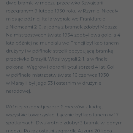
dwie bramki w meczu przeciwko Szwajcarii
rozegranym 9 lutego 1930 roku w Rzymie. Niecały
miesiąc później Italia wygrała we Frankfurcie
z Niemcami 2-0, a jedną z bramek zdobył Meazza.
Na mistrzostwach świata 1934 zdobył dwa gole, a 4
lata później na mundialu we Francji był kapitanem
drużyny i w półfinale strzelił decydującą bramkę
przeciwko Brazylii. Włosi wygrali 2-1, a w finale
pokonali Węgrów i obronili tytuł sprzed 4 lat. Gol
w półfinale mistrzostw świata 16 czerwca 1938
w Marsylii był jego 33 i ostatnim w drużynie
narodowej.
Później rozegrał jeszcze 6 meczów z kadrą,
wszystkie towarzyskie. Łącznie był kapitanem w 17
spotkaniach. Dwukrotnie zdobył 3 bramki w jednym
meczu. Po raz ostatni zagrał dla Azzurri 20 lipca