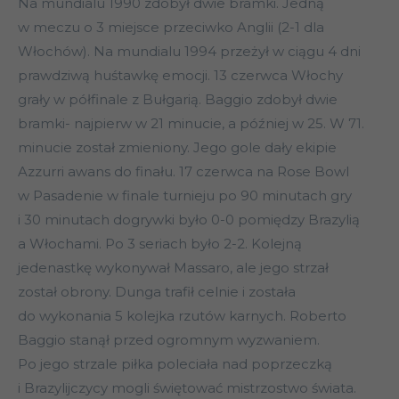
Na mundialu 1990 zdobył dwie bramki. Jedną
w meczu o 3 miejsce przeciwko Anglii (2-1 dla
Włochów). Na mundialu 1994 przeżył w ciągu 4 dni
prawdziwą huśtawkę emocji. 13 czerwca Włochy
grały w półfinale z Bułgarią. Baggio zdobył dwie
bramki- najpierw w 21 minucie, a później w 25. W 71.
minucie został zmieniony. Jego gole dały ekipie
Azzurri awans do finału. 17 czerwca na Rose Bowl
w Pasadenie w finale turnieju po 90 minutach gry
i 30 minutach dogrywki było 0-0 pomiędzy Brazylią
a Włochami. Po 3 seriach było 2-2. Kolejną
jedenastkę wykonywał Massaro, ale jego strzał
został obrony. Dunga trafił celnie i została
do wykonania 5 kolejka rzutów karnych. Roberto
Baggio stanął przed ogromnym wyzwaniem.
Po jego strzale piłka poleciała nad poprzeczką
i Brazylijczycy mogli świętować mistrzostwo świata.