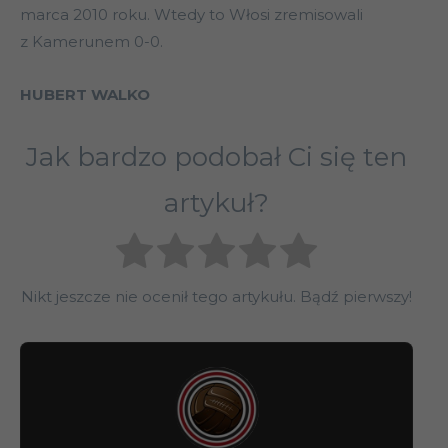
marca 2010 roku. Wtedy to Włosi zremisowali
z Kamerunem 0-0.
HUBERT WALKO
Jak bardzo podobał Ci się ten
artykuł?
Nikt jeszcze nie ocenił tego artykułu. Bądź pierwszy!