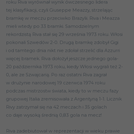
roku Riva wyrównał wynik ówczesnego lidera
tej klasyfikacji, czyli Giuseppe Meazzy, strzelając
bramkę w meczu przeciwko Brazylii. Riva i Meazza
mieli wtedy po 33 bramki. Samodzielnym
rekordzistą Riva stał się 29 września 1973 roku. Włosi
pokonali Szwedów 2-0. Drugą bramkę zdobył Gigi
i od tamtego dnia nikt nie zdołał strzelić dla Azzurri
więcej bramek. Riva dołożył jeszcze jednego gola-
20 października 1973 roku, kiedy Włosi wygrali też 2-
0, ale ze Szwajcarią. Po raz ostatni Riva zagrał
w drużynie narodowej 19 czerwca 1974 roku
podczas mistrzostw świata, kiedy to w meczu fazy
grupowej Italia zremisowała z Argentyną 1-1. Licznik
Rivy zatrzymał się na 42 meczach i 35 golach
co daje wysoką średnią 0,83 gola na mecz!
Riva zadebiutował w reprezentacji w wieku prawie