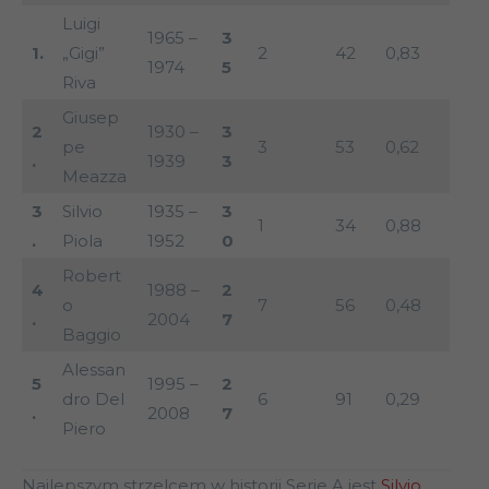
Luigi
1965 –
3
1.
„Gigi”
2
42
0,83
1974
5
Riva
Giusep
2
1930 –
3
pe
3
53
0,62
.
1939
3
Meazza
3
Silvio
1935 –
3
1
34
0,88
.
Piola
1952
0
Robert
4
1988 –
2
o
7
56
0,48
.
2004
7
Baggio
Alessan
5
1995 –
2
dro Del
6
91
0,29
.
2008
7
Piero
Najlepszym strzelcem w historii Serie A jest
Silvio