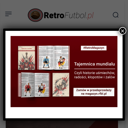
×
STATYSTYKI FUTBOLOWE
STATYSTYKI PIŁKARZY
STATYSTYKI REPREZENTACJI
Najlepsi strzelcy i
rekordziści gier
reprezentacji Włoch w
historii