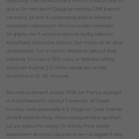
niepobity. Dla reprezentacji Włoch Piola strzelił 30
goli w 34 meczach! Osiągnął średnią 0,88 bramki
na mecz, co jest w opisywanej piątce piłkarzy
wynikiem najlepszym. Można śmiało twierdzić,
że gdyby nie II wojna światowa, byłby liderem
klasyfikacji strzelców Azzurri, być może aż do dnia
dzisiejszego. Już w swoim debiucie zaliczył dwa
trafienia. 24 marca 1935 roku, w Wiedniu Włosi
pokonali Austrię 2-0. Piola wpisał się na listę
strzelców w 51 i 81 minucie.
Na mistrzostwach świata 1938 we Francji wystąpił
w 4 spotkaniach i zdobył 5 bramek. W finale
turnieju Italia pokonała 4-2 Węgrów. Dwie bramki
strzelił właśnie Piola. Włosi rozegrali kilka spotkań
już po wybuchu wojny. To wtedy Piola został
kapitanem drużyny i łącznie w tej roli zagrał 9 razy.