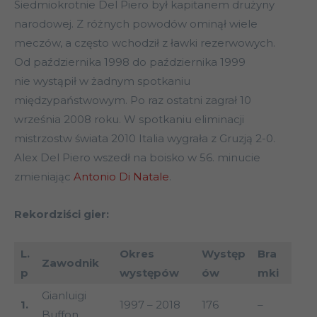
Siedmiokrotnie Del Piero był kapitanem drużyny
narodowej. Z różnych powodów ominął wiele
meczów, a często wchodził z ławki rezerwowych.
Od października 1998 do października 1999
nie wystąpił w żadnym spotkaniu
międzypaństwowym. Po raz ostatni zagrał 10
września 2008 roku. W spotkaniu eliminacji
mistrzostw świata 2010 Italia wygrała z Gruzją 2-0.
Alex Del Piero wszedł na boisko w 56. minucie
zmieniając
Antonio Di Natale
.
Rekordziści gier:
L.
Okres
Występ
Bra
Zawodnik
p
występów
ów
mki
Gianluigi
1.
1997 – 2018
176
–
Buffon