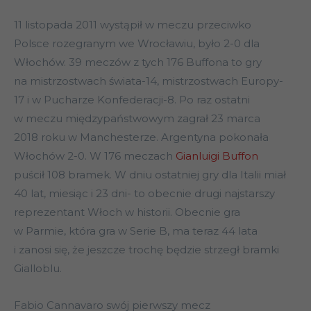
11 listopada 2011 wystąpił w meczu przeciwko
Polsce rozegranym we Wrocławiu, było 2-0 dla
Włochów. 39 meczów z tych 176 Buffona to gry
na mistrzostwach świata-14, mistrzostwach Europy-
17 i w Pucharze Konfederacji-8. Po raz ostatni
w meczu międzypaństwowym zagrał 23 marca
2018 roku w Manchesterze. Argentyna pokonała
Włochów 2-0. W 176 meczach
Gianluigi Buffon
puścił 108 bramek. W dniu ostatniej gry dla Italii miał
40 lat, miesiąc i 23 dni- to obecnie drugi najstarszy
reprezentant Włoch w historii. Obecnie gra
w Parmie, która gra w Serie B, ma teraz 44 lata
i zanosi się, że jeszcze trochę będzie strzegł bramki
Gialloblu.
Fabio Cannavaro swój pierwszy mecz