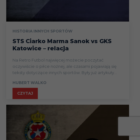
HISTORIA INNYCH SPORTÓW
STS Ciarko Marma Sanok vs GKS
Katowice – relacja
Na Retro Futbol najwięcej możecie poczytać
oczywiście o piłce nożnej, ale czasami pojawiają się
teksty dotyczące innych sportów. Były już artykuły...
HUBERT WALKO
CZYTAJ