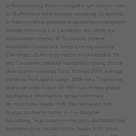
w Reprezentacji Włoch rozegrał w tym samym roku
co Buffon, lecz kilka miesięcy wcześniej. 22 stycznia
w Palermo Włosi pokonali w spotkaniu towarzyskim
Irlandię Północną 2-0. Cannavaro też wtedy był
zawodnikiem Parmy. W 72 minucie zmienił
Alessandro Costacurta. Kolejną cechą wspólną
Cannavaro i Buffona to mecze w roli kapitana. 79
razy Cannavaro zakładał kapitańską opaskę. Strzelił
dwie bramki-pierwszą Turcji 30 maja 2004, a drugą
i ostatnią Portugalii 6 lutego 2008 roku. Trzykrotnie
grał przeciwko Polsce. W 1997 roku Polska grała 2
spotkania z Włochami w ramach eliminacji
do mistrzostw świata 1998. Dla Cannavaro były
to jego spotkania numer 4 i 5 w drużynie
narodowej. Jego ostatnimi meczami dla Azzurri były
spotkania podczas Mistrzostw Świata 2010. Mecz