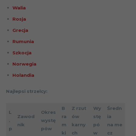
Walia
Rosja
Grecja
Rumunia
Szkocja
Norwegia
Holandia
Najlepsi strzelcy:
B
Z rzut
Wy
Średn
L
Okres
Zawod
ra
ów
stę
ia
.
wystę
nik
m
karny
pó
na me
p
pów
ki
ch
w
cz