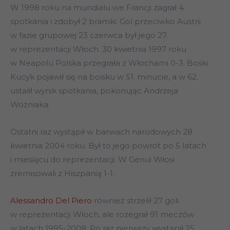
W 1998 roku na mundialu we Francji zagrał 4
spotkania i zdobył 2 bramki. Gol przeciwko Austrii
w fazie grupowej 23 czerwca był jego 27.
w reprezentacji Włoch. 30 kwietnia 1997 roku
w Neapolu Polska przegrała z Włochami 0-3. Boski
Kucyk pojawił się na boisku w 51. minucie, a w 62.
ustalił wynik spotkania, pokonując Andrzeja
Woźniaka.
Ostatni raz wystąpił w barwach narodowych 28
kwietnia 2004 roku. Był to jego powrót po 5 latach
i miesiącu do reprezentacji. W Genui Włosi
zremisowali z Hiszpanią 1-1.
Alessandro Del Piero
również strzelił 27 goli
w reprezentacji Włoch, ale rozegrał 91 meczów
w latach 1995-2008. Po raz pierwszy wystąpił 25