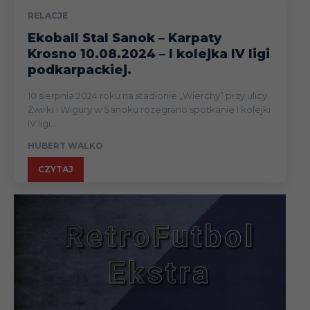
RELACJE
Ekoball Stal Sanok – Karpaty
Krosno 10.08.2024 – I kolejka IV ligi
podkarpackiej.
10 sierpnia 2024 roku na stadionie „Wierchy” przy ulicy
Żwirki i Wigury w Sanoku rozegrano spotkanie I kolejki
IV ligi...
HUBERT WALKO
CZYTAJ