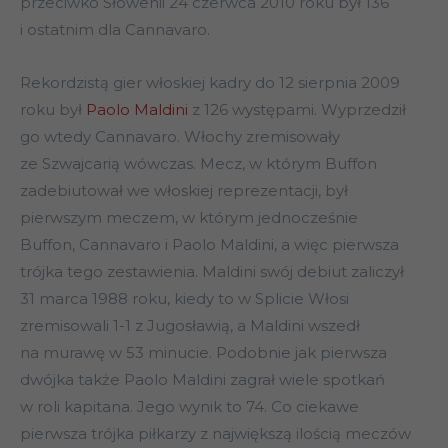
przeciwko Słowenii 24 czerwca 2010 roku był 136
i ostatnim dla Cannavaro.
Rekordzistą gier włoskiej kadry do 12 sierpnia 2009
roku był
Paolo Maldini
z 126 występami. Wyprzedził
go wtedy Cannavaro. Włochy zremisowały
ze Szwajcarią wówczas. Mecz, w którym Buffon
zadebiutował we włoskiej reprezentacji, był
pierwszym meczem, w którym jednocześnie
Buffon, Cannavaro i Paolo Maldini, a więc pierwsza
trójka tego zestawienia. Maldini swój debiut zaliczył
31 marca 1988 roku, kiedy to w Splicie Włosi
zremisowali 1-1 z Jugosławią, a Maldini wszedł
na murawę w 53 minucie. Podobnie jak pierwsza
dwójka także Paolo Maldini zagrał wiele spotkań
w roli kapitana. Jego wynik to 74. Co ciekawe
pierwsza trójka piłkarzy z największą ilością meczów