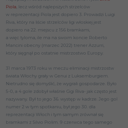
Piola
, lecz wśród najlepszych strzelców
w reprezentacji Piola jest dopiero 3. Prowadzi Luigi
Riva, który na liście strzelców ligi włoskiej jest
dopiero na 22. miejscu z 156 bramkami,
a więc tyloma, ile ma na swoim koncie Roberto
Mancini obecny (marzec 2022) trener Azzurri,
który sięgnął po ostatnie mistrzostwo Europy.
31 marca 1973 roku w meczu eliminacji mistrzostw
świata Włochy grały w Genui z Luksemburgiem.
Nietrudno się domyślić, że wygrali gospodarze. Było
5-0, a 4 gole zdobył właśnie Gigi Riva- jak często jest
nazywany. Był to jego 36. występ w kadrze. Jego gol
numer 2 w tym spotkaniu, był jego 30. dla
reprezentacji Włoch i tym samym zrównał się
bramkami z Silvio Piolim. 9 czerwca tego samego