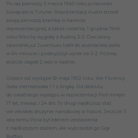
Po raz pierwszy 3 marca 1940 roku przeciwko
Szwajcarii w Turynie. Reprezentacji Austrii strzelił
swoją pierwszą bramkę w karierze
reprezentacyjnej, a także ostatnią. 1 grudnia 1946
roku Włochy wygrały z Austrią 3-2. Ówczesny
zawodnik już Juventusu trafił do austriackiej siatki
w 64 minucie i podwyższył wynik na 3-2. Później
jeszcze zagrał 2 razy w kadrze.
Ostatni raz wystąpił 18 maja 1952 roku. We Florencji
Italia zremisowała 1-1 z Anglią. Od debiutu
do ostatniego występu w reprezentacji Pioli minęło
17 lat, miesiąc i 24 dni. To drugi najdłuższy staż
we włoskiej drużynie narodowej w historii. Jeszcze 3
lata temu Piola był liderem zestawienia
z najdłuższym stażem, ale wyprzedził go Gigi
Buffon.