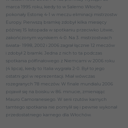
marca 1995 roku, kiedy to w Salerno Włochy
pokonały Estonię 4-1 w meczu eliminacji mistrzostw
Europy. Pierwszą bramkę zdobył kilka miesięcy
później 15 listopada w spotkaniu przeciwko Litwie,
zakończonym wynikiem 4-0. Na 3. mistrzostwach
świata- 1998, 2002 i 2006 zagrał łącznie 12 meczów
i zdobył 2 bramki. Jedna z nich to ta podczas
spotkania półfinałowego z Niemcami w 2006 roku
(4 lipca), kiedy to Italia wygrała 2-0. Był to jego
ostatni gol w reprezentacji. Miał wówczas
rozegranych 78 meczów. W finale mundialu 2006
pojawił się na boisku w 86. minucie, zmieniając
Mauro Camoranesiego. W serii rzutów karnych
tamtego spotkania nie pomylił się i pewnie wykonał
przedostatniego karnego dla Włochów.