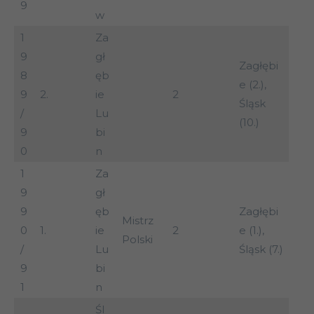
9
w
1
Za
9
gł
Zagłębi
8
ęb
e (2.),
9
2.
ie
2
Śląsk
/
Lu
(10.)
9
bi
0
n
1
Za
9
gł
9
ęb
Zagłębi
Mistrz
0
1.
ie
2
e (1.),
Polski
/
Lu
Śląsk (7.)
9
bi
1
n
Śl