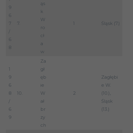
ąs
9
k
6
W
7
7.
1
Śląsk (7.)
ro
/
cł
6
a
8
w
Za
1
gł
9
ęb
Zagłębi
6
ie
e W.
8
10.
W
2
(10.),
/
ał
Śląsk
6
br
(13.)
9
zy
ch