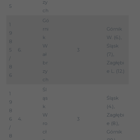
zy
5
ch
Gó
1
rni
Górnik
9
k
W. (6.),
8
W
Śląsk
5
6.
3
ał
(7.),
/
br
Zagłębi
8
zy
e L. (12.)
6
ch
Śl
1
ąs
Śląsk
9
k
(4.),
8
W
Zagłębi
6
4.
3
ro
e (8.),
/
cł
Górnik
8