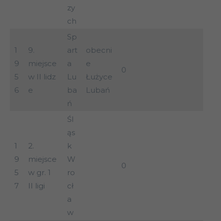
zy
ch
Sp
1
9.
art
obecni
9
miejsce
a
e
0
5
w II lidz
Lu
Łużyce
6
e
ba
Lubań
ń
Śl
ąs
1
2.
k
9
miejsce
W
0
5
w gr. 1
ro
7
II ligi
cł
a
w