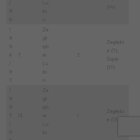
/
Lu
(14.)
9
bi
6
n
1
Za
9
gł
Zagłębi
9
ęb
e (7.),
6
7.
ie
2
Śląsk
/
Lu
(17.)
9
bi
7
n
1
Za
9
gł
9
ęb
Zagłębi
7
13.
ie
1
e (13.)
/
Lu
9
bi