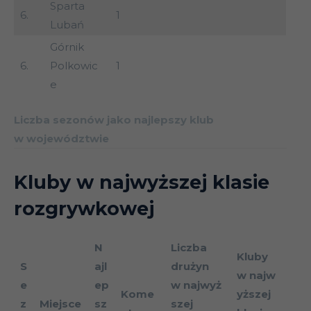
Sparta
6.
1
Lubań
Górnik
6.
Polkowic
1
e
Liczba sezonów jako najlepszy klub
w województwie
Kluby w najwyższej klasie
rozgrywkowej
N
Liczba
Kluby
S
ajl
drużyn
w najw
e
ep
w najwyż
Kome
yższej
z
Miejsce
sz
szej