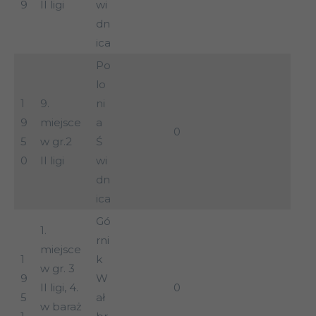
9
II ligi
wi
dn
ica
Po
lo
1
9.
ni
9
miejsce
a
0
5
w gr.2
Ś
0
II ligi
wi
dn
ica
Gó
1.
rni
miejsce
1
k
w gr. 3
9
W
II ligi, 4.
0
5
ał
w baraż