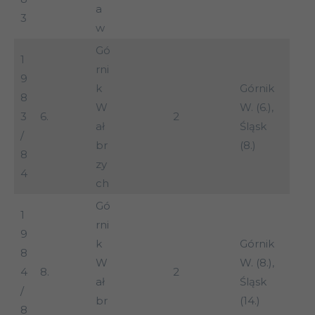
a
3
w
Gó
1
rni
9
k
Górnik
8
W
W. (6.),
3
6.
2
ał
Śląsk
/
br
(8.)
8
zy
4
ch
Gó
1
rni
9
k
Górnik
8
W
W. (8.),
4
8.
2
ał
Śląsk
/
br
(14.)
8