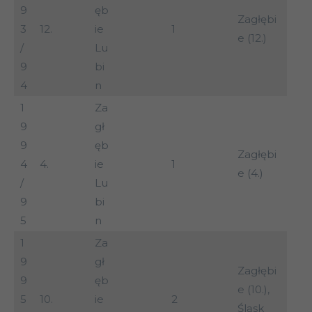
9
ęb
Zagłębi
3
12.
ie
1
e (12.)
/
Lu
9
bi
4
n
1
Za
9
gł
9
ęb
Zagłębi
4
4.
ie
1
e (4.)
/
Lu
9
bi
5
n
1
Za
9
gł
Zagłębi
9
ęb
e (10.),
5
10.
ie
2
Śląsk