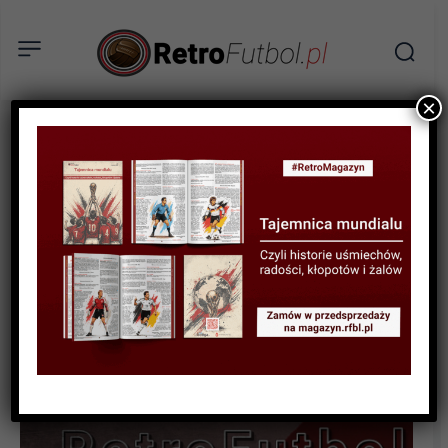
×
STATYSTYKI FUTBOLOWE
STATYSTYKI KLUBOWE
STATYSTYKI LIGOWE
Najlepsze drużyny w
województwie
dolnośląskim rok po roku