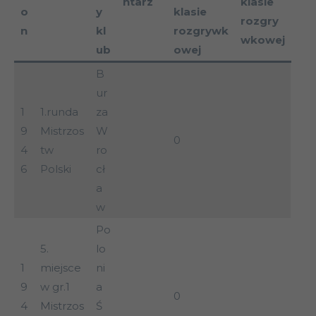
ntarz
klasie
o
y
klasie
rozgry
n
kl
rozgrywk
wkowej
ub
owej
B
ur
1
1.runda
za
9
Mistrzos
W
0
4
tw
ro
6
Polski
cł
a
w
Po
5.
lo
1
miejsce
ni
9
w gr.1
a
0
4
Mistrzos
Ś