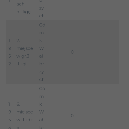
1
br
ach
zy
o I ligę
ch
Gó
rni
1
2.
k
9
miejsce
W
0
5
w gr.3
ał
2
II ligi
br
zy
ch
Gó
rni
1
6.
k
9
miejsce
W
0
5
w II lidz
ał
3
e
br