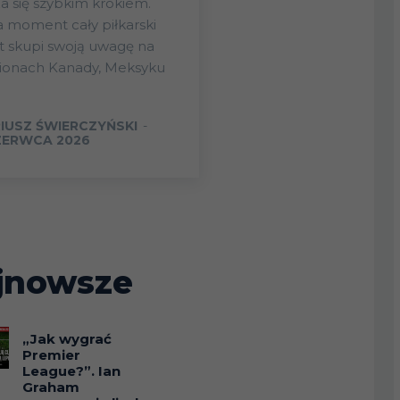
ża się szybkim krokiem.
 moment cały piłkarski
t skupi swoją uwagę na
dionach Kanady, Meksyku
IUSZ ŚWIERCZYŃSKI
-
ZERWCA 2026
jnowsze
„Jak wygrać
Premier
League?”. Ian
Graham