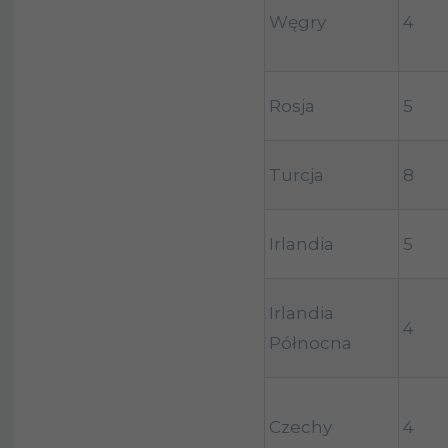
Węgry
4
Rosja
5
Turcja
8
Irlandia
5
Irlandia
4
Północna
Czechy
4