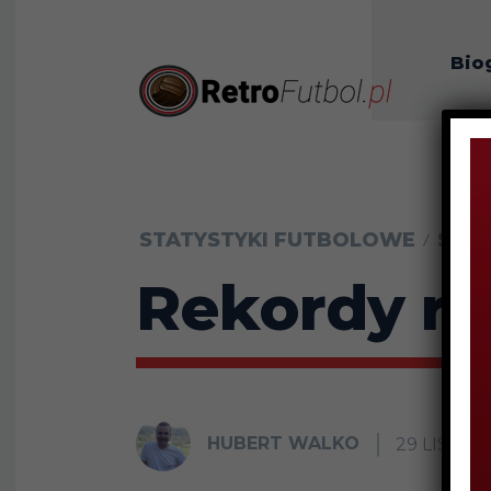
Bio
O n
STATYSTYKI FUTBOLOWE
STAT
Rekordy re
HUBERT WALKO
29 LISTO