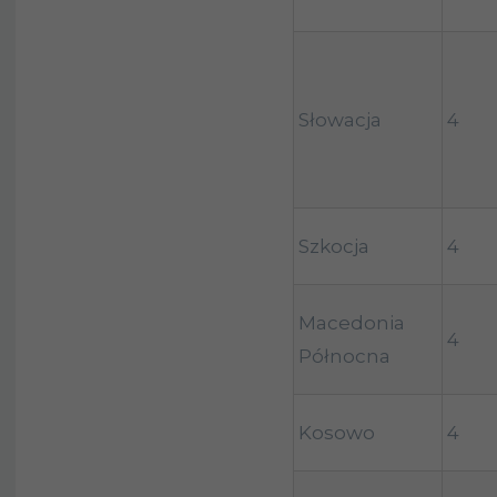
Słowacja
4
Szkocja
4
Macedonia
4
Północna
Kosowo
4