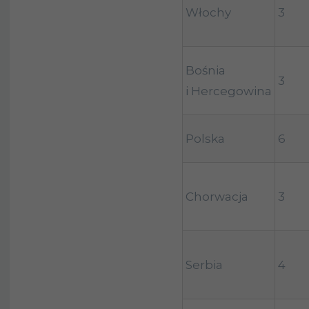
Włochy
3
Bośnia
3
i Hercegowina
Polska
6
Chorwacja
3
Serbia
4