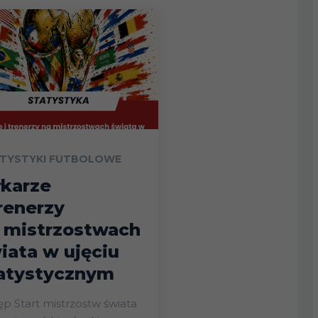
TYSTYKI FUTBOLOWE
łkarze
trenerzy
 mistrzostwach
iata w ujęciu
atystycznym
ostw świata