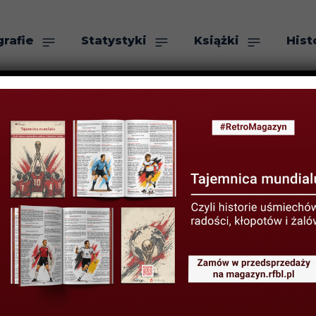
grafie
Statystyki
Książki
Hist
as
Szukaj
YSTYKI PIŁKARZY
STATYSTYKI REPREZENTAC
prezentacji eur
PADA 2020