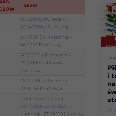
CZBA
SERIA
CZÓW
05.02.1999 z Grecją –
28.04.1999 z Rumunią
26.03.2013 z Hiszpanią –
06.09.2013 z Gruzją
14.12.1996 z Niemcami –
STA
29.03.1997 z Irlandią
Pi
Północną
i 
29.04.1981 z Rumunią –
na
23.05.1981 z Szkocją
św
27.03.1985 z Irlandią
st
Północną– 26.05.1985
Wstęp Start mistrz
z Irlandią , 23.09.1992 z Łotwą