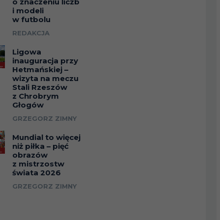
o znaczeniu liczb
i modeli
w futbolu
REDAKCJA
Ligowa
inauguracja przy
Hetmańskiej –
wizyta na meczu
Stali Rzeszów
z Chrobrym
Głogów
GRZEGORZ ZIMNY
Mundial to więcej
niż piłka – pięć
obrazów
z mistrzostw
świata 2026
GRZEGORZ ZIMNY