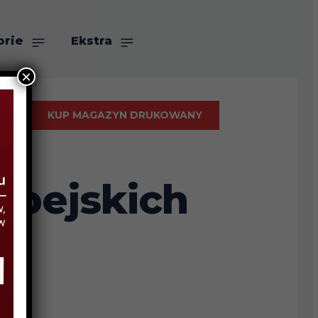
orie
Ekstra
×
KUP MAGAZYN DRUKOWANY
JI
opejskich