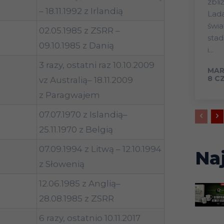
zbli
– 18.11.1992 z Irlandią
Lada
świa
02.05.1985 z ZSRR –
sta
09.10.1985 z Danią
i...
3 razy, ostatni raz 10.10.2009
MAR
8 C
vz Australią– 18.11.2009
z Paragwajem
07.07.1970 z Islandią–
25.11.1970 z Belgią
07.09.1994 z Litwą – 12.10.1994
Na
z Słowenią
12.06.1985 z Anglią–
28.08.1985 z ZSRR
6 razy, ostatnio 10.11.2017