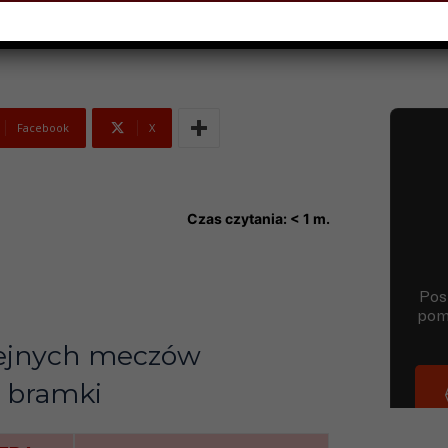
Facebook
X
Czas czytania:
< 1
m.
lejnych meczów
j bramki