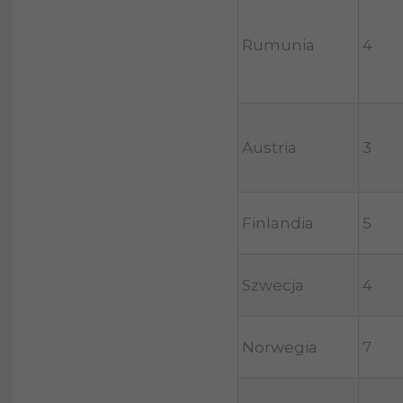
Rumunia
4
Austria
3
Finlandia
5
Szwecja
4
Norwegia
7