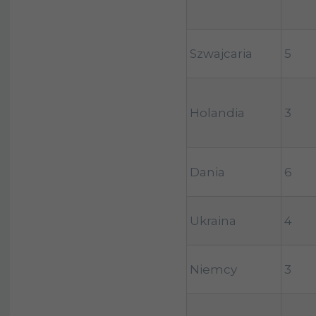
Szwajcaria
5
Holandia
3
Dania
6
Ukraina
4
Niemcy
3