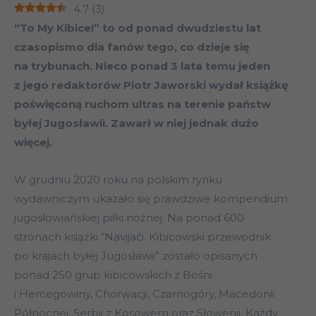
4.7
(
3
)
“To My Kibice!” to od ponad dwudziestu lat
czasopismo dla fanów tego, co dzieje się
na trybunach. Nieco ponad 3 lata temu jeden
z jego redaktorów Piotr Jaworski wydał książkę
poświęconą ruchom ultras na terenie państw
byłej Jugosławii. Zawarł w niej jednak dużo
więcej.
W grudniu 2020 roku na polskim rynku
wydawniczym ukazało się prawdziwe kompendium
jugosłowiańskiej piłki nożnej. Na ponad 600
stronach książki “Navijači. Kibicowski przewodnik
po krajach byłej Jugosławii” zostało opisanych
ponad 250 grup kibicowskich z Bośni
i Hercegowiny, Chorwacji, Czarnogóry, Macedonii
Północnej, Serbii z Kosowem oraz Słowenii. Każdy