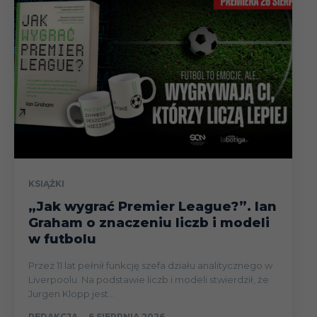
KSIĄŻKI
„Jak wygrać Premier League?”. Ian
Graham o znaczeniu liczb i modeli
w futbolu
Przez 11 lat pełnił funkcję szefa działu analitycznego w
Liverpoolu. Na podstawie liczb i modeli stwierdził, że
Jurgen Klopp jest...
REDAKCJA
-
6 SIERPNIA 2026