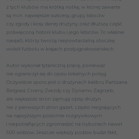
z tych klubów ma krótką notkę, w której zawarte
są m.in. największe sukcesy, grupy kibiców
czy zgody i kosy danej drużyny, oraz dłuższą część
poświęconą historii klubu i jego kibiców. To właśnie
navijači, którzy tworzą niepowtarzalną otoczkę
wokół futbolu w krajach postjugosłowiańskich.
Autor wykonał tytaniczną pracę, ponieważ
nie ograniczył się do opisu lokalnych potęg.
Oczywiście sporo jest o drużynach kalibru Partizana
Belgrad, Crveny Zvezdy czy Dynamo Zagrzeb,
ale większość stron zajmują opisy drużyn
nie z pierwszych stron gazet, często niegrających
na najwyższym poziomie rozgrywkowym
i niepotrafiących zgromadzić na trybunach nawet
500 widzów. Jeszcze większy podziw budzi fakt,