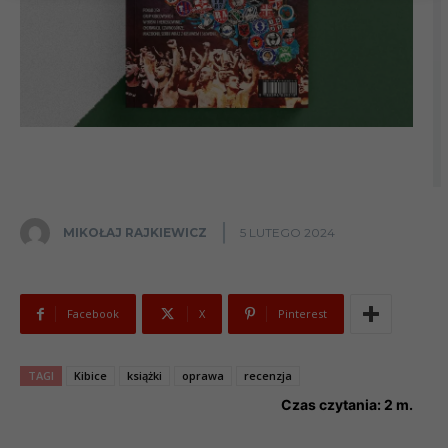
MIKOŁAJ RAJKIEWICZ
5 LUTEGO 2024
Facebook
X
Pinterest
TAGI
Kibice
książki
oprawa
recenzja
Czas czytania:
2
m.