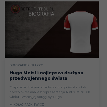
BIOGRAFIE PIŁKARZY
Hugo Meisl i najlepsza drużyna
przedwojennego świata
“Najlepsza drużyna przedwojennego świata” - tak
często określana jest reprezentacja Austrii lat 30. XX
wieku. Twórcą jej potęgi był Hugo...
MIKOŁAJ RAJKIEWICZ