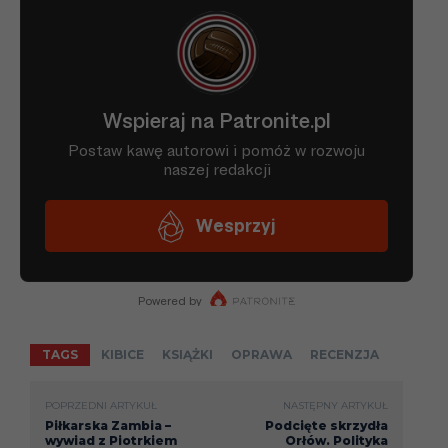
TAGS
KIBICE
KSIĄŻKI
OPRAWA
RECENZJA
POPRZEDNI ARTYKUŁ
NASTĘPNY ARTYKUŁ
Piłkarska Zambia –
Podcięte skrzydła
wywiad z Piotrkiem
Orłów. Polityka