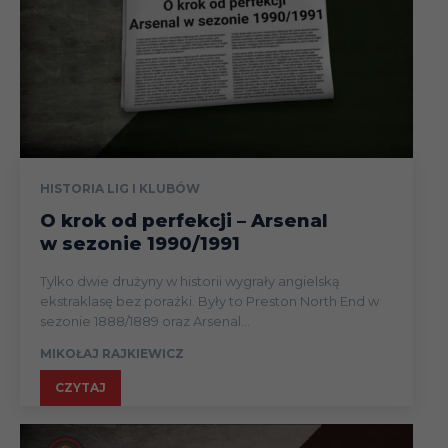
HISTORIA LIG I KLUBÓW
O krok od perfekcji – Arsenal
w sezonie 1990/1991
Tylko dwie drużyny w historii wygrały angielską
ekstraklasę bez porażki. Były to Preston North End w
sezonie 1888/1889 oraz Arsenal...
MIKOŁAJ RAJKIEWICZ
CZYTAJ