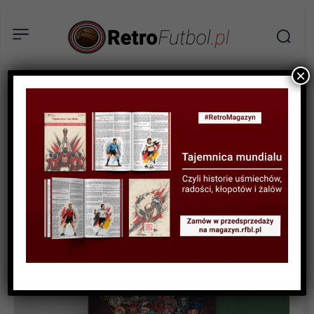
×
RECENZJA
Navijači – Recenzja