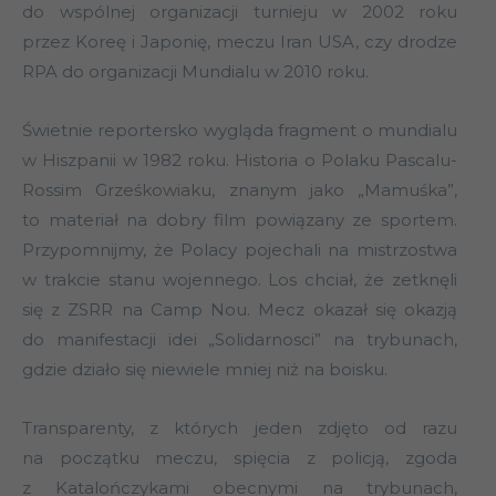
do wspólnej organizacji turnieju w 2002 roku
przez Koreę i Japonię, meczu Iran USA, czy drodze
RPA do organizacji Mundialu w 2010 roku.
Świetnie reportersko wygląda fragment o mundialu
w Hiszpanii w 1982 roku. Historia o Polaku Pascalu-
Rossim Grześkowiaku, znanym jako „Mamuśka”,
to materiał na dobry film powiązany ze sportem.
Przypomnijmy, że Polacy pojechali na mistrzostwa
w trakcie stanu wojennego. Los chciał, że zetknęli
się z ZSRR na Camp Nou. Mecz okazał się okazją
do manifestacji idei „Solidarnosci” na trybunach,
gdzie działo się niewiele mniej niż na boisku.
Transparenty, z których jeden zdjęto od razu
na początku meczu, spięcia z policją, zgoda
z Katalończykami obecnymi na trybunach,