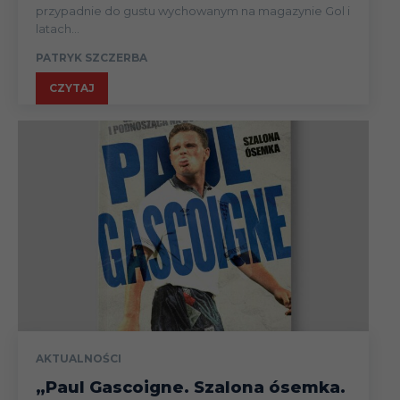
przypadnie do gustu wychowanym na magazynie Gol i
latach...
PATRYK SZCZERBA
CZYTAJ
AKTUALNOŚCI
„Paul Gascoigne. Szalona ósemka.