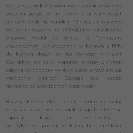
którzy rozumieli Polaków i nasze starania o wolność,
pozwala sądzić, że to jeden z najważniejszych
meczów Polski na mundialu. Chociaż zremisowany
0:0, dał nam awans do półfinału i w konsekwencji
brązowy medal po meczu z Francuzami,
zrozpaczonymi po przegranej w karnych z RFN,
do których doszło po raz pierwszy w historii.
Czy gdyby nie takie wsparcie piłkarzy z trybun,
osiągnęliby podobny wynik w walce z rywalami zza
wschodniej granicy? Czytając ten rozdział
nie ma co do tego żadnych wątpliwości.
Książkę kończą dwa dodatki. Jeden to pełna
statystyka wszystkich mundiali. Druga to obszerna,
zajmująca kilka stron bibliografia –
nie tylko po polsku, w której bez problemu