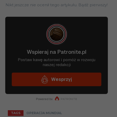
Nikt jeszcze nie ocenił tego artykułu. Bądź pierwszy!
TAGS
OPERACJA MUNDIAL