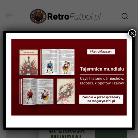
×
KSIĄŻKI
RECENZJA
„Operacja mundial. Futbol,
korupcja, polityka. 1930-
2026” – recenzja