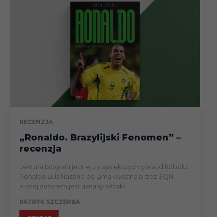
RECENZJA
„Ronaldo. Brazylijski Fenomen” –
recenzja
Lektura biografii jednej z największych gwiazd futbolu
Ronaldo Luís Nazário de Lima wydana przez SQN,
której autorem jest uznany włoski...
PATRYK SZCZERBA