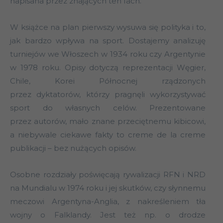
napisana przez znających ten fach.
W książce na plan pierwszy wysuwa się polityka i to,
jak bardzo wpływa na sport. Dostajemy analizuję
turniejów we Włoszech w 1934 roku czy Argentynie
w 1978 roku. Opisy dotyczą reprezentacji Węgier,
Chile, Korei Północnej rządzonych
przez dyktatorów, którzy pragnęli wykorzystywać
sport do własnych celów. Prezentowane
przez autorów, mało znane przeciętnemu kibicowi,
a niebywale ciekawe fakty to creme de la creme
publikacji – bez nużących opisów.
Osobne rozdziały poświęcają rywalizacji RFN i NRD
na Mundialu w 1974 roku i jej skutków, czy słynnemu
meczowi Argentyna-Anglia, z nakreśleniem tła
wojny o Falklandy. Jest też np. o drodze