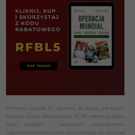
Pierwszy rozdział to zajrzenie za kulisy „zdobycia”
imprezy przez Katarczyków. W tle wielka polityka,
dużo anegdot i nieznanych przeciętnemu
czytelnikowi faktów, które doprowadziły do obecnej