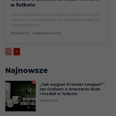
w futbolu
Przez 11 lat pełnił funkcję szefa działu analitycznego w
Liverpoolu. Na podstawie liczb i modeli stwierdził, że
Jurgen Klopp jest...
REDAKCJA
-
6 SIERPNIA 2026
Najnowsze
„Jak wygrać Premier League?”.
Ian Graham o znaczeniu liczb
i modeli w futbolu
REDAKCJA