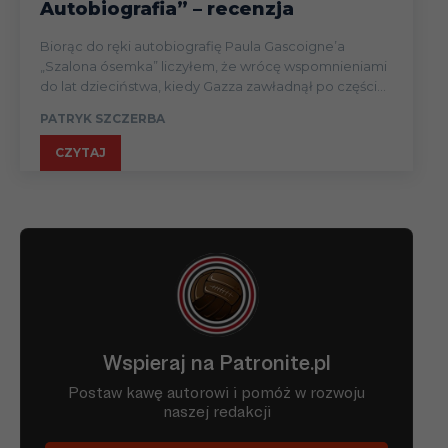
Autobiografia” – recenzja
Biorąc do ręki autobiografię Paula Gascoigne’a
„Szalona ósemka” liczyłem, że wrócę wspomnieniami
do lat dzieciństwa, kiedy Gazza zawładnął po części...
PATRYK SZCZERBA
CZYTAJ