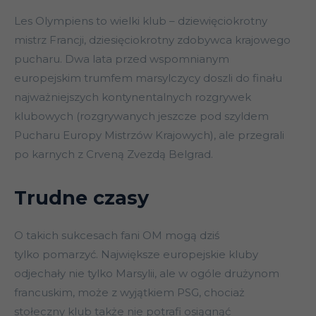
Les Olympiens to wielki klub – dziewięciokrotny
mistrz Francji, dziesięciokrotny zdobywca krajowego
pucharu. Dwa lata przed wspomnianym
europejskim trumfem marsylczycy doszli do finału
najważniejszych kontynentalnych rozgrywek
klubowych (rozgrywanych jeszcze pod szyldem
Pucharu Europy Mistrzów Krajowych), ale przegrali
po karnych z Crveną Zvezdą Belgrad.
Trudne czasy
O takich sukcesach fani OM mogą dziś
tylko pomarzyć. Największe europejskie kluby
odjechały nie tylko Marsylii, ale w ogóle drużynom
francuskim, może z wyjątkiem PSG, chociaż
stołeczny klub także nie potrafi osiągnąć