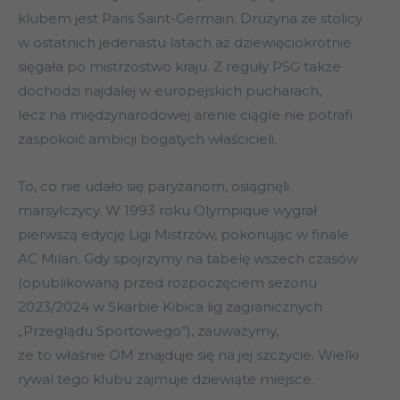
klubem jest Paris Saint-Germain. Drużyna ze stolicy
w ostatnich jedenastu latach aż dziewięciokrotnie
sięgała po mistrzostwo kraju. Z reguły PSG także
dochodzi najdalej w europejskich pucharach,
lecz na międzynarodowej arenie ciągle nie potrafi
zaspokoić ambicji bogatych właścicieli.
To, co nie udało się paryżanom, osiągnęli
marsylczycy. W 1993 roku Olympique wygrał
pierwszą edycję Ligi Mistrzów, pokonując w finale
AC Milan. Gdy spojrzymy na tabelę wszech czasów
(opublikowaną przed rozpoczęciem sezonu
2023/2024 w Skarbie Kibica lig zagranicznych
„Przeglądu Sportowego”), zauważymy,
że to właśnie OM znajduje się na jej szczycie. Wielki
rywal tego klubu zajmuje dziewiąte miejsce.