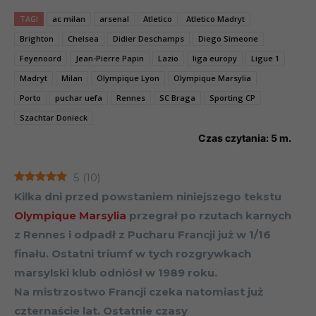
TAGI
ac milan
arsenal
Atletico
Atletico Madryt
Brighton
Chelsea
Didier Deschamps
Diego Simeone
Feyenoord
Jean-Pierre Papin
Lazio
liga europy
Ligue 1
Madryt
Milan
Olympique Lyon
Olympique Marsylia
Porto
puchar uefa
Rennes
SC Braga
Sporting CP
Szachtar Donieck
Czas czytania:
5
m.
5
(
10
)
Kilka dni przed powstaniem niniejszego tekstu
Olympique Marsylia
przegrał po rzutach karnych
z Rennes i odpadł z Pucharu Francji już w 1/16
finału. Ostatni triumf w tych rozgrywkach
marsylski klub odniósł w 1989 roku.
Na mistrzostwo Francji czeka natomiast już
czternaście lat. Ostatnie czasy