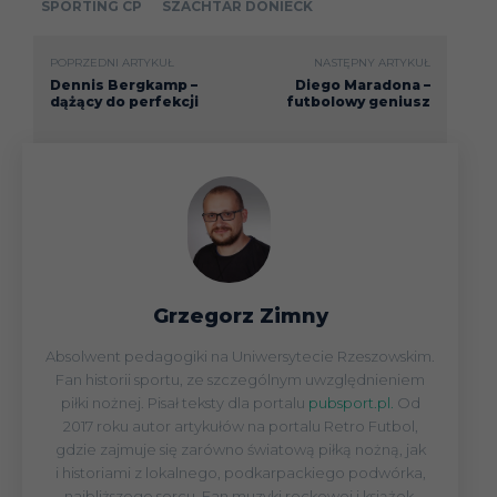
SPORTING CP
SZACHTAR DONIECK
POPRZEDNI ARTYKUŁ
NASTĘPNY ARTYKUŁ
Dennis Bergkamp –
Diego Maradona –
dążący do perfekcji
futbolowy geniusz
Grzegorz Zimny
Absolwent pedagogiki na Uniwersytecie Rzeszowskim.
Fan historii sportu, ze szczególnym uwzględnieniem
piłki nożnej. Pisał teksty dla portalu
pubsport.pl.
Od
2017 roku autor artykułów na portalu Retro Futbol,
gdzie zajmuje się zarówno światową piłką nożną, jak
i historiami z lokalnego, podkarpackiego podwórka,
najbliższego sercu. Fan muzyki rockowej i książek.