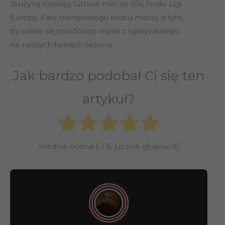
drużynę czekają lutowe mecze 1/16 finału Ligi
Europy. Fani marsylskiego klubu marzą o tym,
by udało się powtórzyć wynik z opisywanego
na naszych łamach sezonu.
Jak bardzo podobał Ci się ten
artykuł?
Średnia ocena
5
/ 5. Licznik głosów
10