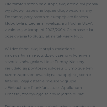
OM tamten sezon na europejskiej arenie był jednak
wyjątkowy i zapewne będzie długo wspominany.
Do tamtej pory ostatnim europejskim finałem
klubu była przegrana rywalizacja o Puchar UEFA
z Valencią w kampanii 2003/2004. Czternaście lat
oczekiwania to długo, jak na tak wielki klub.
W lidze francuskiej Marsylia znalazła się
na czwartym miejscu, dzięki czemu w kolejnym
sezonie znów grała w Lidze Europy. Niestety
nie udało się powtórzyć sukcesu. Olympique tym
razem zaprezentował się na europejskiej scenie
fatalnie. Zajął ostatnie miejsce w grupie
z Eintrachtem Frankfurt, Lazio i Apollonem
Limassol, zdobywając zaledwie jeden punkt.
Dobry występ w rozgrywkach międzynarodowych