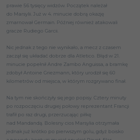
prawie 56 tysięcy widzów. Początek należał
do Marsylii. Już w 4. minucie dobrą okazję
zmarnował Germain. Później również atakowali
gracze Rudiego Garcii.
Nic jednak z tego nie wynikało, a mecz z czasem
zaczął się układać dobrze dla Atletico. Błąd w 21.
minucie popełnił Andre Zambo Anguissa, a bramkę
zdobył Antoine Griezmann, który urodził się 60
kilometrów od miejsca, w którym rozgrywano finał.
Na tym nie skończyły się jego popisy. Cztery minuty
po rozpoczęciu drugiej połowy reprezentant Francji
trafił po raz drugi, przerzucając piłkę
nad Mandandą. Bolesny cios Marsylia otrzymała
jednak już krótko po pierwszym golu, gdyż boisko
z powodu kontuzji musiał opuścić Payet, filar