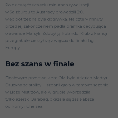
Po dziewięćdziesięciu minutach rywalizacji
w Salzburgu to Austriacy prowadzili 2:0,
więc potrzebna była dogrywka. Na cztery minuty
przed jej zakończeniem padła bramka decydująca
o awansie Marsylii. Zdobył ją Rolando. Klub z Francji
przegrał, ale cieszył się z wejścia do finału Ligi
Europy.
Bez szans w finale
Finałowym przeciwnikiem OM było Atletico Madryt.
Drużyna ze stolicy Hiszpanii grała w tamtym sezonie
w Lidze Mistrzów, ale w grupie wyprzedziła
tylko azerski Qarabaq, okazała się zaś słabsza
od Romy i Chelsea.