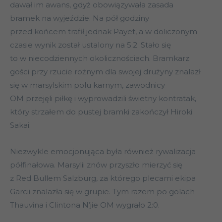
dawał im awans, gdyż obowiązywała zasada
bramek na wyjeździe. Na pół godziny
przed końcem trafił jednak Payet, a w doliczonym
czasie wynik został ustalony na 5:2. Stało się
to w niecodziennych okolicznościach. Bramkarz
gości przy rzucie rożnym dla swojej drużyny znalazł
się w marsylskim polu karnym, zawodnicy
OM przejęli piłkę i wyprowadzili świetny kontratak,
który strzałem do pustej bramki zakończył Hiroki
Sakai.
Niezwykle emocjonująca była również rywalizacja
półfinałowa. Marsylii znów przyszło mierzyć się
z Red Bullem Salzburg, za którego plecami ekipa
Garcii znalazła się w grupie. Tym razem po golach
Thauvina i Clintona N’jie OM wygrało 2:0.