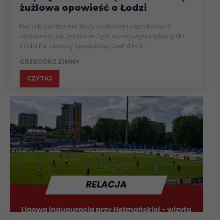
żużlowa opowieść o Łodzi
Nic tak bardzo nie służy budowaniu sportowych
opowieści, jak podróże. Tym razem wyruszyliśmy do
Łodzi na zawody Speedway Grand Prix....
GRZEGORZ ZIMNY
CZYTAJ