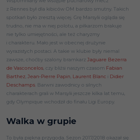
Wspomniany we wstępie pucharowy mecz
z Rennes był dla kibiców OM bardzo smutny. Takich
spotkań było zresztą więcej. Grę Marsylii ogląda się
trudno, nie ma w niej polotu, a piłkarzom brakuje
nie tylko umiejętności, ale też charyzmy
i charakteru. Mało jest w obecnej drużynie
wyrazistych postaci. A takie w klubie były niemal
zawsze, choćby szalony bramkarz
Jaguare Bezerra
de Vasconcelos
, czy bliżsi naszym czasom
Fabian
Barthez
,
Jean-Pierre Papin
,
Laurent Blanc
i
Didier
Deschamps
. Barwni zawodnicy o silnych
charakterach grali w Marsylii jeszcze kilka lat temu,
gdy Olympique wchodził do finału Ligi Europy.
Walka w grupie
To była piękna przygoda. Sezon 2017/2018 okazał się