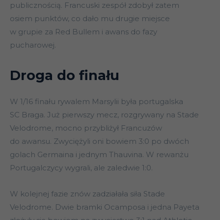
publicznością. Francuski zespół zdobył zatem
osiem punktów, co dało mu drugie miejsce
w grupie za Red Bullem i awans do fazy
pucharowej.
Droga do finału
W 1/16 finału rywalem Marsylii była portugalska
SC Braga. Już pierwszy mecz, rozgrywany na Stade
Velodrome, mocno przybliżył Francuzów
do awansu. Zwyciężyli oni bowiem 3:0 po dwóch
golach Germaina i jednym Thauvina. W rewanżu
Portugalczycy wygrali, ale zaledwie 1:0.
W kolejnej fazie znów zadziałała siła Stade
Velodrome. Dwie bramki Ocamposa i jedna Payeta