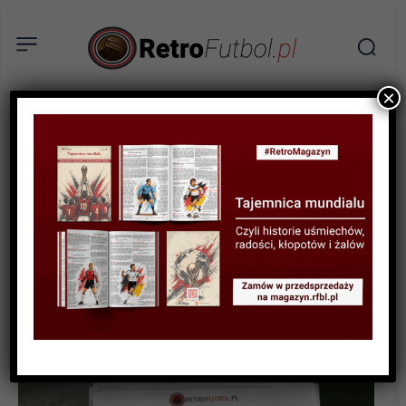
×
AKTUALNOŚCI
Ostatni taki sukces –
Olympique Marsylia w
finale Ligi Europy w
sezonie 2017/2018