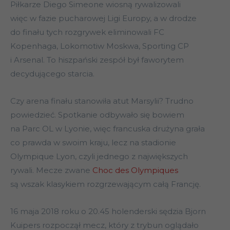
Piłkarze Diego Simeone wiosną rywalizowali
więc w fazie pucharowej Ligi Europy, a w drodze
do finału tych rozgrywek eliminowali FC
Kopenhaga, Lokomotiw Moskwa, Sporting CP
i Arsenal. To hiszpański zespół był faworytem
decydującego starcia.
Czy arena finału stanowiła atut Marsylii? Trudno
powiedzieć. Spotkanie odbywało się bowiem
na Parc OL w Lyonie, więc francuska drużyna grała
co prawda w swoim kraju, lecz na stadionie
Olympique Lyon, czyli jednego z największych
rywali. Mecze zwane
Choc des Olympiques
są wszak klasykiem rozgrzewającym całą Francję.
16 maja 2018 roku o 20.45 holenderski sędzia Bjorn
Kuipers rozpoczął mecz, który z trybun oglądało