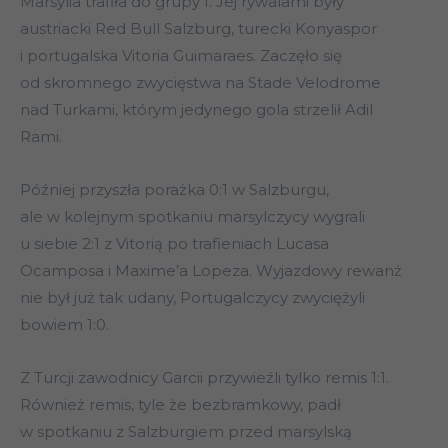
Marsylia trafiła do grupy I. Jej rywalami były
austriacki Red Bull Salzburg, turecki Konyaspor
i portugalska Vitoria Guimaraes. Zaczęło się
od skromnego zwycięstwa na Stade Velodrome
nad Turkami, którym jedynego gola strzelił Adil
Rami.
Później przyszła porażka 0:1 w Salzburgu,
ale w kolejnym spotkaniu marsylczycy wygrali
u siebie 2:1 z Vitorią po trafieniach Lucasa
Ocamposa i Maxime’a Lopeza. Wyjazdowy rewanż
nie był już tak udany, Portugalczycy zwyciężyli
bowiem 1:0.
Z Turcji zawodnicy Garcii przywieźli tylko remis 1:1.
Również remis, tyle że bezbramkowy, padł
w spotkaniu z Salzburgiem przed marsylską