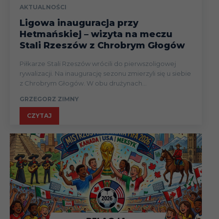
AKTUALNOŚCI
Ligowa inauguracja przy
Hetmańskiej – wizyta na meczu
Stali Rzeszów z Chrobrym Głogów
Piłkarze Stali Rzeszów wrócili do pierwszoligowej
rywalizacji. Na inaugurację sezonu zmierzyli się u siebie
z Chrobrym Głogów. W obu drużynach...
GRZEGORZ ZIMNY
CZYTAJ