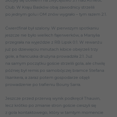
złożyły się bowiem na zwycięstwo 3:1 nad Athletic
Club. W Kraju Basków obaj zawodnicy strzelili
po jednym golu i OM znów wygrało – tym razem 2:1.
Ćwierćfinał był szalony. W pierwszym spotkaniu
jeszcze nie było wielkich fajerwerków, a Marsylia
przegrała na wyjeździe z RB Lipsk 0:1. W rewanżu
już po dziewięciu minutach kibice obejrzeli trzy
gole, a francuska drużyna prowadziła 2:1. Już
na samym początku goście strzelili gola, ale chwilę
później był remis po samobójczej bramce Stefana
Ilsankera, a zaraz potem gospodarze objęli
prowadzenie po trafieniu Bouny Sarra.
Jeszcze przed przerwą wynik podkręcił Thauvin,
lecz krótko po zmianie stron goście cieszyli się
z gola kontaktowego, który w tamtym momencie