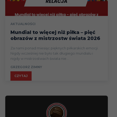
AKTUALNOŚCI
Mundial to więcej niż piłka – pięć
obrazów z mistrzostw świata 2026
Za nami ponad miesiąc pięknych piłkarskich emocji.
Nigdy wcześniej nie było tak długiego mundialu i
nigdy w mistrzostwach świata nie...
GRZEGORZ ZIMNY
CZYTAJ