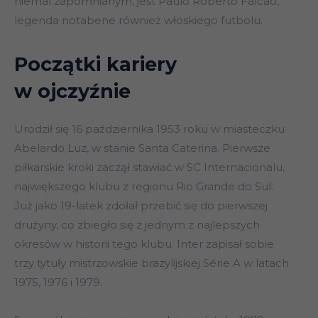
niemal zapomnianym, jest Paulo Roberto Falcão,
legenda notabene również włoskiego futbolu.
Początki kariery
w ojczyźnie
Urodził się 16 października 1953 roku w miasteczku
Abelardo Luz, w stanie Santa Caterina. Pierwsze
piłkarskie kroki zaczął stawiać w SC Internacionalu,
największego klubu z regionu Rio Grande do Sul.
Już jako 19-latek zdołał przebić się do pierwszej
drużyny, co zbiegło się z jednym z najlepszych
okresów w historii tego klubu. Inter zapisał sobie
trzy tytuły mistrzowskie brazylijskiej Série A w latach
1975, 1976 i 1979.