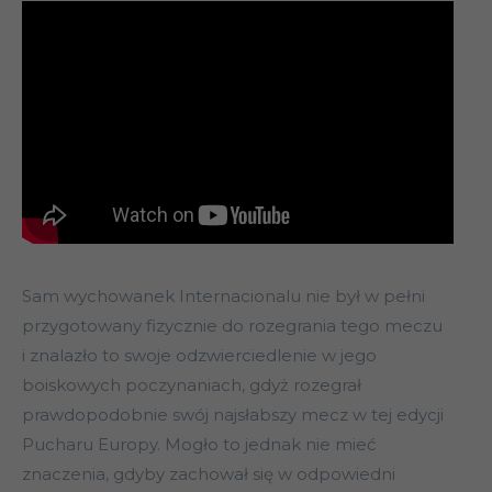
Sam wychowanek Internacionalu nie był w pełni
przygotowany fizycznie do rozegrania tego meczu
i znalazło to swoje odzwierciedlenie w jego
boiskowych poczynaniach, gdyż rozegrał
prawdopodobnie swój najsłabszy mecz w tej edycji
Pucharu Europy. Mogło to jednak nie mieć
znaczenia, gdyby zachował się w odpowiedni