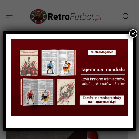
×
BIOGRAFIE PIŁKARZY
Paulo Roberto Falcão –
Ósmy Król Rzymu