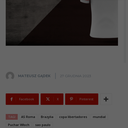
MATEUSZ GĄDEK
27 GRUDNIA 2023
Facebook
X
Pinterest
TAGI
AS Roma
Brazylia
copa libertadores
mundial
Puchar Włoch
sao paulo