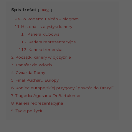
Spis treści
Ukryj
1
Paulo Roberto Falcão – biogram
1.1
Historia i statystyki kariery
1.1.1
Kariera klubowa
1.1.2
Kariera reprezentacyjna
1.1.3
Kariera trenerska
2
Początki kariery w ojczyźnie
3
Transfer do Włoch
4
Gwiazda Romy
5
Finał Pucharu Europy
6
Koniec europejskiej przygody i powrót do Brazylii
7
Tragedia Agostino Di Bartolomei
8
Kariera reprezentacyjna
9
Życie po życiu