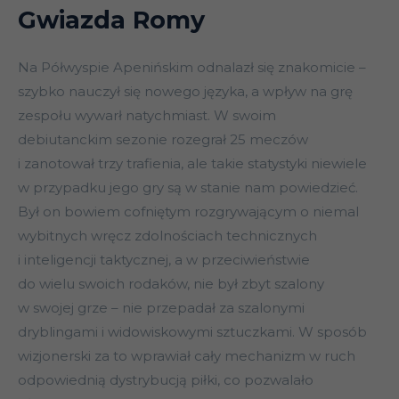
Gwiazda Romy
Na Półwyspie Apenińskim odnalazł się znakomicie –
szybko nauczył się nowego języka, a wpływ na grę
zespołu wywarł natychmiast. W swoim
debiutanckim sezonie rozegrał 25 meczów
i zanotował trzy trafienia, ale takie statystyki niewiele
w przypadku jego gry są w stanie nam powiedzieć.
Był on bowiem cofniętym rozgrywającym o niemal
wybitnych wręcz zdolnościach technicznych
i inteligencji taktycznej, a w przeciwieństwie
do wielu swoich rodaków, nie był zbyt szalony
w swojej grze – nie przepadał za szalonymi
dryblingami i widowiskowymi sztuczkami. W sposób
wizjonerski za to wprawiał cały mechanizm w ruch
odpowiednią dystrybucją piłki, co pozwalało