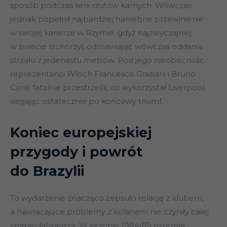
sposób podczas serii rzutów karnych. Wówczas
jednak popełnił najbardziej haniebne przewinienie
w swojej karierze w Rzymie, gdyż najzwyczajniej
w świecie stchórzył, odmawiając wówczas oddania
strzału z jedenastu metrów. Pod jego nieobecność
reprezentanci Włoch Francesco Graziani i Bruno
Conti fatalnie przestrzelili, co wykorzystał Liverpool,
sięgając ostatecznie po końcowy triumf.
Koniec europejskiej
przygody i powrót
do Brazylii
To wydarzenie znacząco zepsuło relację z klubem,
a nawracające problemy z kolanem nie czyniły całej
sprawy łatwiejszą. W sezonie 1984/85 rozegrał