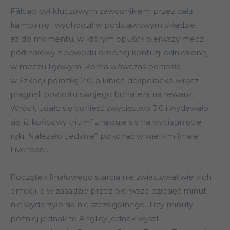
Fãlcao był kluczowym zawodnikiem przez całą
kampanię i wychodził w podstawowym składzie,
aż do momentu, w którym opuścił pierwszy mecz
półfinałowy z powodu drobnej kontuzji odniesionej
w meczu ligowym. Roma wówczas poniosła
w Szkocji porażkę 2:0, a kibice desperacko wręcz
pragnęli powrotu swojego bohatera na rewanż.
Wrócił, udało się odnieść zwycięstwo 3:0 i wydawało
się, iż końcowy triumf znajduje się na wyciągnięcie
ręki. Należało „jedynie” pokonać w wielkim finale
Liverpool.
Początek finałowego starcia nie zwiastował wielkich
emocji, a w zasadzie przez pierwsze dziesięć minut
nie wydarzyło się nic szczególnego. Trzy minuty
później jednak to Anglicy jednak wyszli