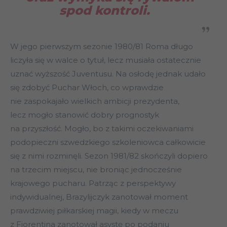
spod kontroli.
W jego pierwszym sezonie 1980/81 Roma długo
liczyła się w walce o tytuł, lecz musiała ostatecznie
uznać wyższość Juventusu. Na osłodę jednak udało
się zdobyć Puchar Włoch, co wprawdzie
nie zaspokajało wielkich ambicji prezydenta,
lecz mogło stanowić dobry prognostyk
na przyszłość. Mogło, bo z takimi oczekiwaniami
podopieczni szwedzkiego szkoleniowca całkowicie
się z nimi rozminęli. Sezon 1981/82 skończyli dopiero
na trzecim miejscu, nie broniąc jednocześnie
krajowego pucharu. Patrząc z perspektywy
indywidualnej, Brazylijczyk zanotował moment
prawdziwiej piłkarskiej magii, kiedy w meczu
z Fiorentina zanotował asystę po podaniu