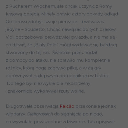
z Pucharem Włochem, ale chciał uczynić z Romy
krajową potęgą. Minęły prawie cztery dekady, odkąd
Giallorossi zdobyli swoje pierwsze – i wówczas
jedyne – Scudetto. Chcąc nawiązać do tych czasów,
Violi potrzebował prawdziwiej gwiazdy, a nie ma się
co dziwić, że „Biały Pele” mógł wydawać się bardziej
stworzony do tej roli. Świetnie przechodził
z pomocy do ataku, nie sprawiło mu kompletnie
różnicy, którą nogą zagrywa piłkę, a wizją gry
dorównywał najlepszym pomocnikom w historii.
Do tego był niezwykle bramkostrzelny
i znakomicie wykonywał rzuty wolne.
Długotrwała obserwacja
Falcão
przekonała jednak
włodarzy
Giallorossich
do sięgnięcia po niego,
co wywołało powszechne zdziwienie. Tak opisywał