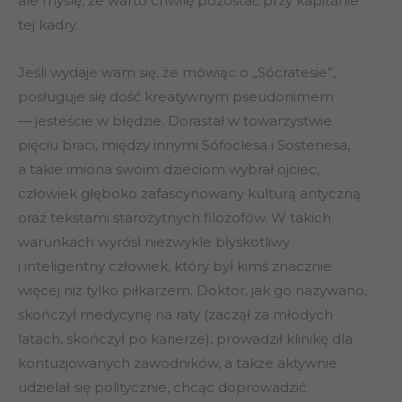
ale myślę, że warto chwilę pozostać przy kapitanie
tej kadry.
Jeśli wydaje wam się, że mówiąc o „Sócratesie”,
posługuje się dość kreatywnym pseudonimem
— jesteście w błędzie. Dorastał w towarzystwie
pięciu braci, między innymi Sófoclesa i Sostenesa,
a takie imiona swoim dzieciom wybrał ojciec,
człowiek głęboko zafascynowany kulturą antyczną
oraz tekstami starożytnych filozofów. W takich
warunkach wyrósł niezwykle błyskotliwy
i inteligentny człowiek, który był kimś znacznie
więcej niż tylko piłkarzem. Doktor, jak go nazywano,
skończył medycynę na raty (zaczął za młodych
latach, skończył po karierze), prowadził klinikę dla
kontuzjowanych zawodników, a także aktywnie
udzielał się politycznie, chcąc doprowadzić