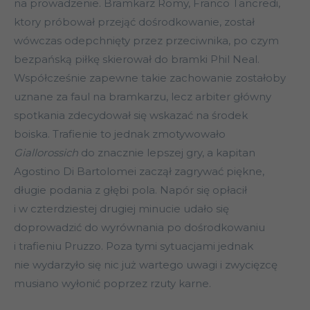
na prowadzenie. Bramkarz Romy, Franco Tancredi,
ktory próbował przejąć dośrodkowanie, został
wówczas odepchnięty przez przeciwnika, po czym
bezpańską piłkę skierował do bramki Phil Neal.
Współcześnie zapewne takie zachowanie zostałoby
uznane za faul na bramkarzu, lecz arbiter główny
spotkania zdecydował się wskazać na środek
boiska. Trafienie to jednak zmotywowało
Giallorossich
do znacznie lepszej gry, a kapitan
Agostino Di Bartolomei zaczął zagrywać piękne,
długie podania z głębi pola. Napór się opłacił
i w czterdziestej drugiej minucie udało się
doprowadzić do wyrównania po dośrodkowaniu
i trafieniu Pruzzo. Poza tymi sytuacjami jednak
nie wydarzyło się nic już wartego uwagi i zwycięzcę
musiano wyłonić poprzez rzuty karne.