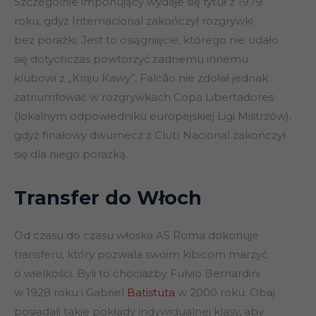
Szczególnie imponujący wydaje się tytuł z 1979
roku, gdyż Internacional zakończył rozgrywki
bez porażki. Jest to osiągnięcie, którego nie udało
się dotychczas powtórzyć żadnemu innemu
klubowi z „Kraju Kawy”. Falcão nie zdołał jednak
zatriumfować w rozgrywkach Copa Libertadores
(lokalnym odpowiedniku europejskiej Ligi Mistrzów),
gdyż finałowy dwumecz z Club Nacional zakończył
się dla niego porażką.
Transfer do Włoch
Od czasu do czasu włoska AS Roma dokonuje
transferu, który pozwala swoim kibicom marzyć
o wielkości. Byli to chociażby Fulvio Bernardini
w 1928 roku i Gabriel
Batistuta
w 2000 roku. Obaj
posiadali takie pokłady indywidualnej klasy, aby