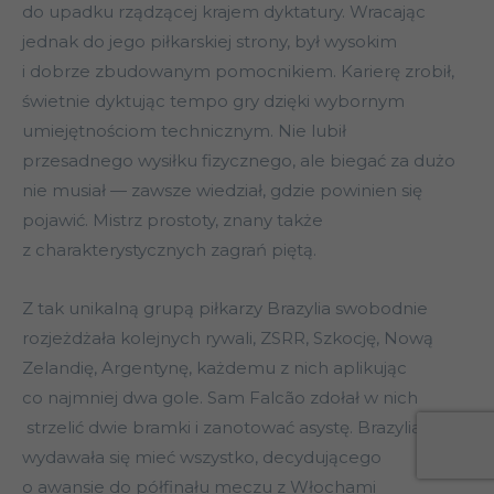
do upadku rządzącej krajem dyktatury. Wracając
jednak do jego piłkarskiej strony, był wysokim
i dobrze zbudowanym pomocnikiem. Karierę zrobił,
świetnie dyktując tempo gry dzięki wybornym
umiejętnościom technicznym. Nie lubił
przesadnego wysiłku fizycznego, ale biegać za dużo
nie musiał — zawsze wiedział, gdzie powinien się
pojawić. Mistrz prostoty, znany także
z charakterystycznych zagrań piętą.
Z tak unikalną grupą piłkarzy Brazylia swobodnie
rozjeżdżała kolejnych rywali, ZSRR, Szkocję, Nową
Zelandię, Argentynę, każdemu z nich aplikując
co najmniej dwa gole. Sam Falcão zdołał w nich
strzelić dwie bramki i zanotować asystę. Brazylia
wydawała się mieć wszystko, decydującego
o awansie do półfinału meczu z Włochami