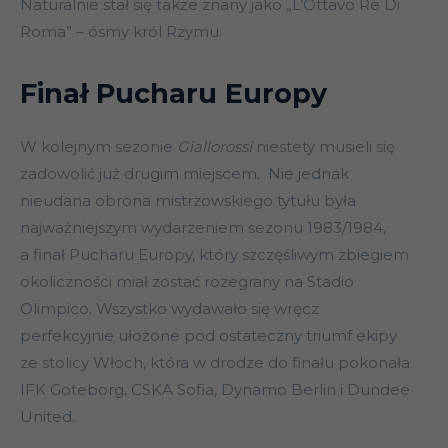
Naturalnie stał się także znany jako „L’Ottavo Re Di
Roma” – ósmy król Rzymu.
Finał Pucharu Europy
W kolejnym sezonie
Giallorossi
niestety musieli się
zadowolić już drugim miejscem. Nie jednak
nieudana obrona mistrzowskiego tytułu była
najważniejszym wydarzeniem sezonu 1983/1984,
a finał Pucharu Europy, który szczęśliwym zbiegiem
okoliczności miał zostać rozegrany na Stadio
Olimpico. Wszystko wydawało się wręcz
perfekcyjnie ułożone pod ostateczny triumf ekipy
ze stolicy Włoch, która w drodze do finału pokonała
IFK Goteborg, CSKA Sofia, Dynamo Berlin i Dundee
United.