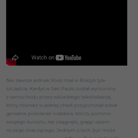
Nie zawsze jednak Rossi miał w Brazylii tyle
szczęścia. Kiedyś w Sao Paulo został wyrzucony
z samochodu przez wściekłego taksówkarza,
który również w jednej chwili przypomniał sobie
genialne pokolenie rodaków, którzy pomimo
swojego kunsztu, nie osiągnęło, grając razem
niczego znaczącego. Jednym z nich, być może