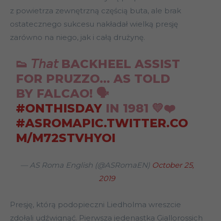
z powietrza zewnętrzną częścią buta, ale brak
ostatecznego sukcesu nakładał wielką presję
zarówno na niego, jak i całą drużynę.
👟 𝘛𝘩𝘢𝘵 BACKHEEL ASSIST
FOR PRUZZO… AS TOLD
BY FALCAO! 🗣
#ONTHISDAY
IN 1981 💛❤️
#ASROMA
PIC.TWITTER.CO
M/M72STVHYOI
— AS Roma English (@ASRomaEN)
October 25,
2019
Presję, którą podopieczni Liedholma wreszcie
zdołali udźwignąć. Pierwsza jedenastka Giallorossich