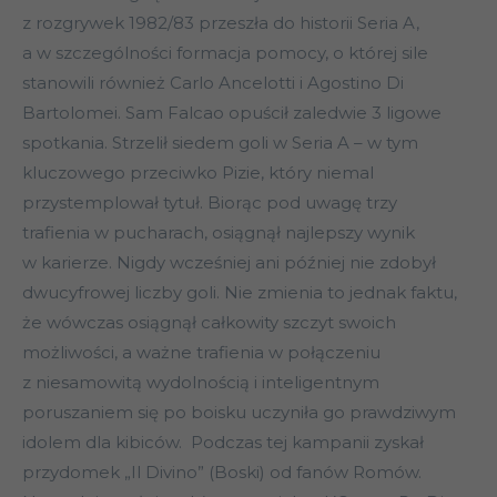
z rozgrywek 1982/83 przeszła do historii Seria A,
a w szczególności formacja pomocy, o której sile
stanowili również Carlo Ancelotti i Agostino Di
Bartolomei. Sam Falcao opuścił zaledwie 3 ligowe
spotkania. Strzelił siedem goli w Seria A – w tym
kluczowego przeciwko Pizie, który niemal
przystemplował tytuł. Biorąc pod uwagę trzy
trafienia w pucharach, osiągnął najlepszy wynik
w karierze. Nigdy wcześniej ani później nie zdobył
dwucyfrowej liczby goli. Nie zmienia to jednak faktu,
że wówczas osiągnął całkowity szczyt swoich
możliwości, a ważne trafienia w połączeniu
z niesamowitą wydolnością i inteligentnym
poruszaniem się po boisku uczyniła go prawdziwym
idolem dla kibiców. Podczas tej kampanii zyskał
przydomek „Il Divino” (Boski) od fanów Romów.