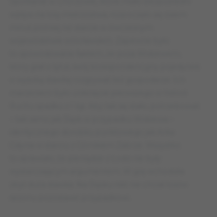
Spotkanie w Chorzowie, które miało bezpośredni
wpływ na losy mistrzostwa, rozpoczęło się osiem
minut później niż starcie w ówczesnym
województwie wrocławskim. Zapewne było
to spowodowane faktem, że poza Widzewem,
który grał o tytuł, swój korespondencyjny pojedynek
o wysoką stawkę rozgrywali też gospodarze. Ich
marzeniem było uniknięcie pierwszego w historii
Ruchu spadku z I ligi. Aby tak się stało, potrzebowali
– tak samo jak Śląsk w przypadku Widzewa –
identycznego dorobku punktowego jak Arka
Gdynia w starciu z Górnikiem Zabrze. Wszystko
to sprawiało, że pieniądze z Łodzi nie były
wystarczającym argumentem. W grę wchodziła
zbyt duża stawka. Na Śląsku nikt nie chciał losów
sezonu pozostawić przypadkowi.