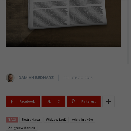
DAMIAN BEDNARZ
22 LUTEGO 2016
Facebook
X
Pinterest
TAGI
Ekstraklasa
Widzew Łódź
wisła kraków
Zbigniew Boniek