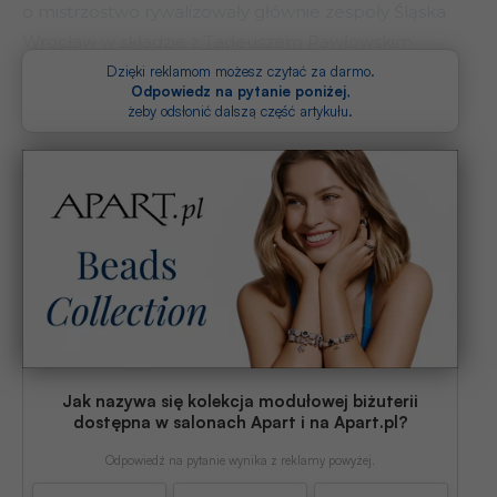
o mistrzostwo rywalizowały głównie zespoły Śląska
Wrocław w składzie z Tadeuszem Pawłowskim
czy Ryszardem Tarasiewiczem oraz Widzewa Łódź,
Dzięki reklamom możesz czytać za darmo.
Odpowiedz na pytanie poniżej
,
o którego sile decydowali Zbigniew Boniek i
żeby odsłonić dalszą część artykułu.
Jak nazywa się kolekcja modułowej biżuterii
dostępna w salonach Apart i na Apart.pl?
Odpowiedź na pytanie wynika z reklamy powyżej.