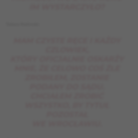
IM WYSTARCZYŁO?
Tadeusz Pawłowski:
MAM CZYSTE RĘCE I KAŻDY
CZLOWIEK,
KTÓRY OFICJALNIE OSKARŻY
MNIE, ŻE CELOWO COŚ ŹLE
ZROBIŁEM, ZOSTANIE
PODANY DO SĄDU.
CHCIAŁEM ZROBIĆ
WSZYSTKO, BY TYTUŁ
POZOSTAŁ
WE WROCŁAWIU.