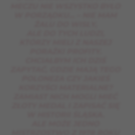
MECZU NIE WSZYSTKO BYŁO
W PORZĄDKU… – NIE MAM
ŻALU DO WISŁY,
ALE DO TYCH LUDZI,
KTÓRZY MIELI Z NASZEJ
PORAŻKI PROFITY.
CHCIAŁBYM ICH DZIŚ
ZAPYTAĆ, GDZIE MAJĄ TEGO
POLONEZA CZY JAKIEŚ
KORZYŚCI MATERIALNE?
ZAMIAST NICH MOGLI MIEĆ
ZŁOTY MEDAL I ZAPISAĆ SIĘ
W HISTORII ŚLĄSKA.
ALE MOŻE JEDNO
MISTRZOSTWO Z 1978 ROKU