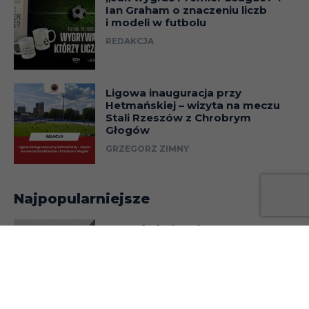
Ian Graham o znaczeniu liczb
i modeli w futbolu
REDAKCJA
Ligowa inauguracja przy
Hetmańskiej – wizyta na meczu
Stali Rzeszów z Chrobrym
Głogów
GRZEGORZ ZIMNY
Najpopularniejsze
„Amp futbol. Jedną nogą
w finale” – recenzja
BARTOSZ BOLESŁAWSKI