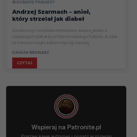
BIOGRAFIE PIŁKARZY
Andrzej Szarmach – anioł,
który strzelał jak diabeł
Dwukrotny medalista mistrzostw świata, jeden z
najlepszych piłkarzy w historii naszego futbolu. A cała
ta historia mogła zakończyć się inaczej
DAMIAN BEDNARZ
CZYTAJ