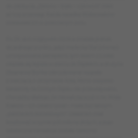
do zdobycia, „Zielono – biało – czerwoni” mieli
aż trzy przewagi. Każda wpadka Widzewiaków
zostawiała ich w pokonanym polu.
Po 29. serii rozgrywek różnica zmalała jednak
do jednego punktu, gdyż mielecka Stal (również
umotywowana pieniędzmi, tym razem z Łodzi)
okazała się lepsza w starciu ze Śląskiem, a drużyna
Zbigniewa Bońka zdecydowanie wygrała
z walczącą o utrzymanie Arką. Mimo wszystko
katastrofy na Dolnym Śląsku nie przewidywano,
chociażby dlatego, że niewalcząca już o nic Wisła
Kraków – ich ostatni rywal – miała być łatwym
„partnerem biznesowym”. Układ ten miał
kosztować w sumie pół miliona złotych, a jego
ostateczna transakcja została rzekomo