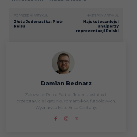
POPRZEDNI ARTYKUŁ
NASTĘPNY ARTYKUŁ
Złota Jedenastka: Piotr
Najskuteczniejsi
Reiss
snajperzy
reprezentacji Polski
Damian Bednarz
Założyciel Retro Futbol. Jeden z ostatnich
przedstawicieli gatunku romantyków futbolowych.
Wyznawca kultu Erica Cantony.