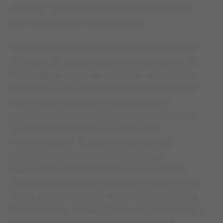
„Spalony” opisywana sytuacja miała miejsce przy
stanie 0:0, co oczywiście jest bzdurą.
Jeśli chodzi o pechowy rzut karny, wątpliwym jest
jednak, że decydującą o tytule sytuacją było pudło
Pawłowskiego. Czy mając kontrolę nad wynikiem
w opóźnionym meczu, Widzew pozwoliłyby sobie
na klęskę? Dołóżmy do tego fakt, że dzięki
zwycięstwu Górnika w Gdyni, w ostatnich chwilach
spotkania Ruch miał pewne utrzymanie
i nie walczył o nic. Te trzy boiskowe sytuacje
powinny dać nam odpowiedź co do tego
zagadnienia. Owszem bramka z rzutu karnego
mogła być tylko początkiem popisów strzeleckich
Śląska, jednak ten gol nie dawał 100% mistrzostwa.
Pewnym jest to, że największym wygranym 9 maja –
poza Widzewem – zostali gracze z Krakowa,