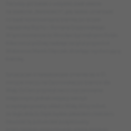
Pierwszy gol batalii o wszystko padł właśnie
na stadionie „Niebieskich”, gdy sędzia uznał bądź
co bądź kontrowersyjną bramkę po strzale
napastnika Ruchu – Romana Grzybowskiego.
W tym momencie to Wrocław był mistrzem Polski.
Kilka minut później nadzieje na tytuł przywrócił
Widzewowi Marek Filipczak, strzelając wyrównującą
bramkę.
Sytuacja jak w kalejdoskopie zmieniła się w 51.
minucie meczu na Oporowskiej po bramce dla
Wisły. Gol ten przyniósł nieco rozczarowania
miejscowym, jednak wszyscy wierzyli
w wynegocjowany układ z Wisłą, który mówił,
że tego dnia to Śląsk będzie piłkarskim mistrzem.
Pewność tą potwierdził podyktowany
przez naszego eksportowego arbitra Alojzego