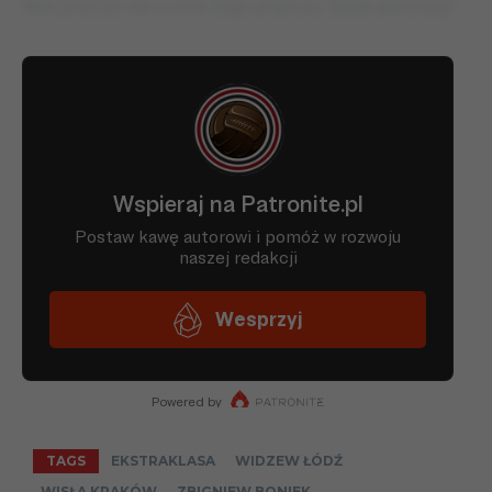
Nikt jeszcze nie ocenił tego artykułu. Bądź pierwszy!
TAGS
EKSTRAKLASA
WIDZEW ŁÓDŹ
WISŁA KRAKÓW
ZBIGNIEW BONIEK