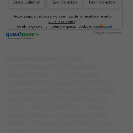
Beads Collection
Gold Collection
Pearl Collection
Rozwiązując questpassa, wyrażam zgodę na targetowanie reklam
(
zmiana ustawień
)
Dzięki targetowaniu możemy wspierać fundację
Polityka prywatności
Włodzimierz Smolarek
. Co prawda
do znamienitego grona próbowała jeszcze
dołączyć Stal Mielec, lecz szybko odpadła
w przebiegach. Na dwa tygodnie przed końcem
rozgrywek to gracze „Wojskowych” byli niemalże
pewni zdobycia tytułu. Wrocławianie pokonali
w meczu u siebie Górnika Zabrze, a Widzew
przegrał z finansowo umotywowaną Gwardią
Warszawa. W tej sytuacji tylko katastrofa mogła
im odebrać mistrzostwo. Na cztery możliwe „oczka”