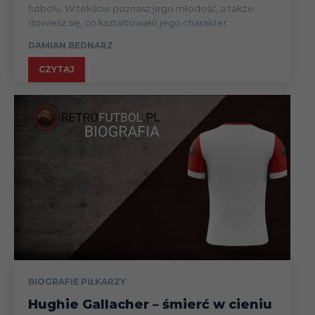
futbolu. W tekście poznasz jego młodość, a także
dowiesz się, co kształtowało jego charakter.
DAMIAN BEDNARZ
CZYTAJ
BIOGRAFIE PIŁKARZY
Hughie Gallacher – śmierć w cieniu