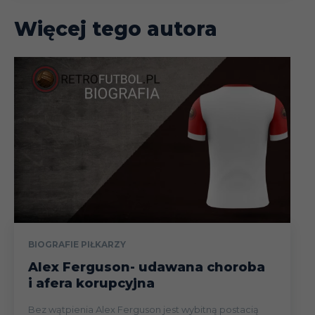
Więcej tego autora
BIOGRAFIE PIŁKARZY
Alex Ferguson- udawana choroba
i afera korupcyjna
Bez wątpienia Alex Ferguson jest wybitną postacią