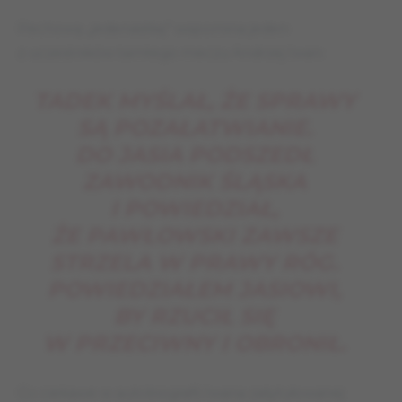
Pechową „jedenastkę” wspomina jeden
z uczestników tamtego meczu Andrzej Iwan:
TADEK MYŚLAŁ, ŻE SPRAWY
SĄ POZAŁATWIANIE.
DO JASIA PODSZEDŁ
ZAWODNIK ŚLĄSKA
I POWIEDZIAŁ,
ŻE PAWŁOWSKI ZAWSZE
STRZELA W PRAWY RÓG.
POWIEDZIAŁEM JASIOWI,
BY RZUCIŁ SIĘ
W PRZECIWNY I OBRONIŁ.
Co ciekawe w autobiografii Iwana zatytułowanej