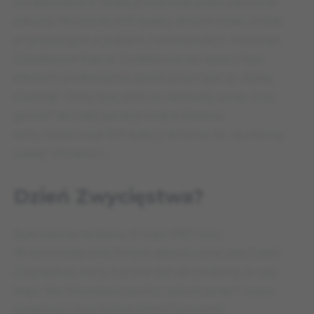
sfinalizowana w ubikacji klubowej przez partnerki
piłkarzy. Wcześniej 400 tysięcy złotych miało zostać
przekazanych w jednym z wrocławskich mieszkań
Zdzisławowi Kapce. Dodatkowe sto tysięcy było
efektem podniesienia stawki przez graczy „Białej
Gwiazdy”. Żeby było jeszcze ciekawiej, swoje „trzy
grosze” do całej sytuacji wtrącił Widzew,
który zaoferował 600 tysięcy dolarów za „sportową
walkę” Wiślakom…
Dzień Zwycięstwa?
Była piękna niedziela, 9 maja 1982 roku.
W komunistycznej Polsce data ta oznaczała Dzień
Zwycięstwa, który hucznie był obchodzony w cały
kraju. We Wrocławiu oprócz zakończenia II wojny
światowej i zwycięstwa Armii Czerwonej