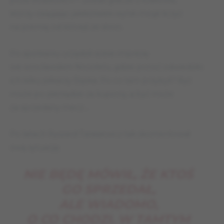
którzy osiągając jakikolwiek wynik mogli liczyć
na premię od którejś ze stron.
Po spotkaniu urządzili sobie imprezę
we wrocławskim Novotelu, gdzie ponoć odwiedziło
ich kilku piłkarzy Śląska. Po co tam przybyli? Być
może po pieniądze za kupiony, a być może
za sprzedany mecz…
Po latach Ryszard Tarasiewicz tak skomentował
ową sytuację:
NIE BĘDĘ MÓWIŁ, ŻE KTOŚ
GO SPRZEDAŁ,
ALE WIADOMO,
O CO CHODZI. W TAMTYM