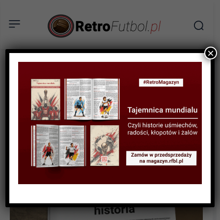
×
SPORTOWA HISTORIA
Piłkarski poker we
Wrocławiu