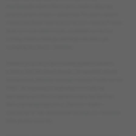
nad faszystowskimi Niemcami, miało odbyć się
jeszcze jedno święto – piłkarskie. Po pięciu latach
miejscowy Śląsk miał wrócić na tron mistrza Polska.
Jedynym warunkiem było uzyskanie w meczu
z Wisłą Kraków takiego samego rezultatu jak
w pojedynku Ruch – Widzew.
Stadion przy ulicy Oporowskiej pękał w szwach,
a kibice byli tak pewni swego, że wywiesili nawet
transparent „Witamy nowego mistrza Polski na rok
1982”. W klubowych lodówkach mroziły się
szampany, po meczu zaplanowany był bankiet.
Nikt z sympatyzujących z „Zielono – biało –
czerwonymi” nie spodziewał się tego, co nastąpiło
kilka godzin później…