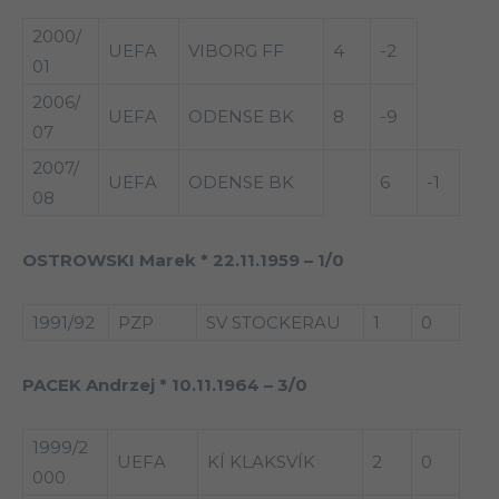
2000/
UEFA
VIBORG FF
4
-2
01
2006/
UEFA
ODENSE BK
8
-9
07
2007/
UEFA
ODENSE BK
6
-1
08
OSTROWSKI Marek * 22.11.1959 – 1/0
1991/92
PZP
SV STOCKERAU
1
0
PACEK Andrzej * 10.11.1964 – 3/0
1999/2
UEFA
KÍ KLAKSVÍK
2
0
000