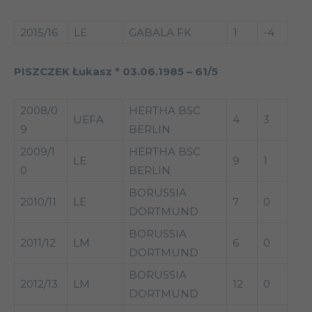
2015/16
LE
GABALA FK
1
-4
PISZCZEK Łukasz * 03.06.1985 – 61/5
2008/0
HERTHA BSC
UEFA
4
3
9
BERLIN
2009/1
HERTHA BSC
LE
9
1
0
BERLIN
BORUSSIA
2010/11
LE
7
0
DORTMUND
BORUSSIA
2011/12
LM
6
0
DORTMUND
BORUSSIA
2012/13
LM
12
0
DORTMUND