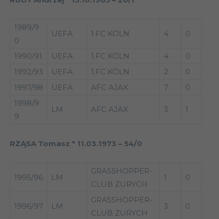
1989/9
UEFA
1.FC KÖLN
4
0
0
1990/91
UEFA
1.FC KÖLN
4
0
1992/93
UEFA
1.FC KÖLN
2
0
1997/98
UEFA
AFC AJAX
7
0
1998/9
LM
AFC AJAX
3
1
9
RZĄSA Tomasz * 11.03.1973 – 54/0
GRASSHOPPER-
1995/96
LM
1
0
CLUB ZURYCH
GRASSHOPPER-
1996/97
LM
3
0
CLUB ZURYCH