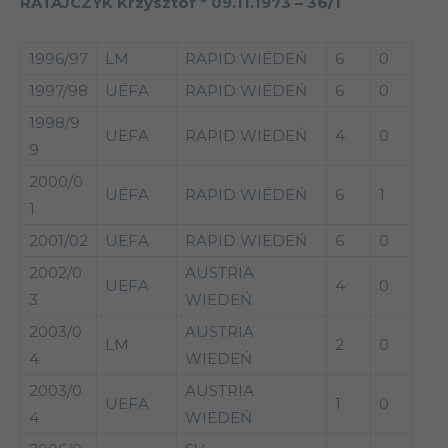
RATAJCZYK Krzysztof * 09.11.1973 – 36/1
1996/97
LM
RAPID WIEDEŃ
6
0
1997/98
UEFA
RAPID WIEDEŃ
6
0
1998/9
UEFA
RAPID WIEDEŃ
4
0
9
2000/0
UEFA
RAPID WIEDEŃ
6
1
1
2001/02
UEFA
RAPID WIEDEŃ
6
0
2002/0
AUSTRIA
UEFA
4
0
3
WIEDEŃ
2003/0
AUSTRIA
LM
2
0
4
WIEDEŃ
2003/0
AUSTRIA
UEFA
1
0
4
WIEDEŃ