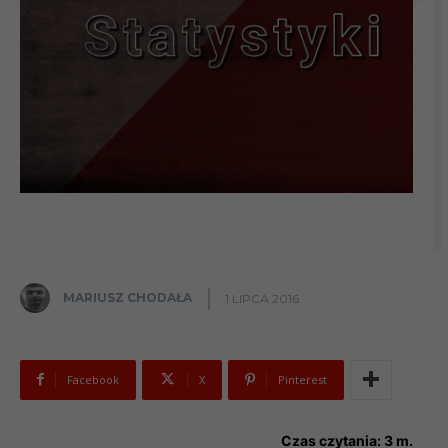
MARIUSZ CHODAŁA
1 LIPCA 2016
Facebook
X
Pinterest
Czas czytania:
3
m.