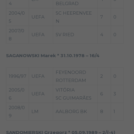
4
BELGRAD
2004/0
SC HEERENVEE
UEFA
7
0
5
N
2007/0
UEFA
SV RIED
4
0
8
SAGANOWSKI Marek * 31.10.1978 – 16/4
FEYENOORD
1996/97
UEFA
2
0
ROTTERDAM
2005/0
VITÓRIA
UEFA
6
3
6
SC GUIMARÃES
2008/0
LM
AALBORG BK
8
1
9
SANDOMIERSKI Grzegorz * 05.09.1989 – 2/(-4)