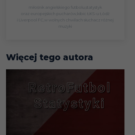
miłośnik angielskiego futbolu,statystyk
oraz europejskich pucharów,kibic ŁKS-u Łódź
i Liverpool FC,w wolnych chwilach słuchacz różnej
muzyki
Więcej tego autora