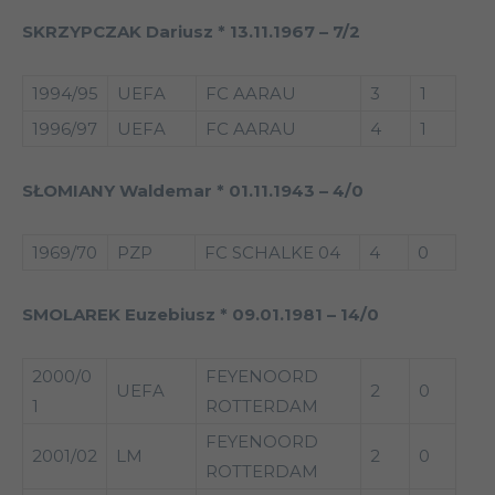
SKRZYPCZAK Dariusz * 13.11.1967 – 7/2
1994/95
UEFA
FC AARAU
3
1
1996/97
UEFA
FC AARAU
4
1
SŁOMIANY Waldemar * 01.11.1943 – 4/0
1969/70
PZP
FC SCHALKE 04
4
0
SMOLAREK Euzebiusz * 09.01.1981 – 14/0
2000/0
FEYENOORD
UEFA
2
0
1
ROTTERDAM
FEYENOORD
2001/02
LM
2
0
ROTTERDAM