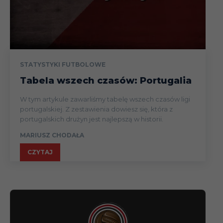
STATYSTYKI FUTBOLOWE
Tabela wszech czasów: Portugalia
W tym artykule zawarliśmy tabelę wszech czasów ligi
portugalskiej. Z zestawienia dowiesz się, która z
portugalskich drużyn jest najlepszą w historii.
MARIUSZ CHODAŁA
CZYTAJ