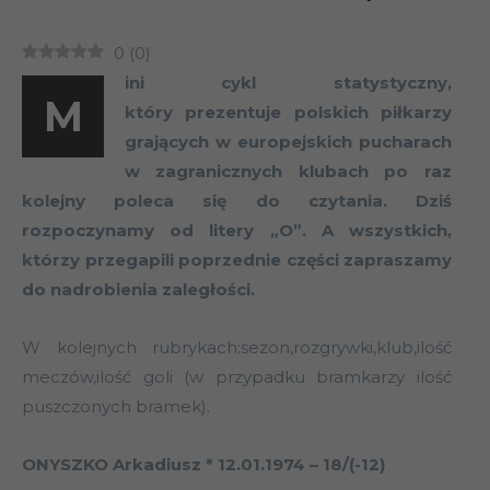
0
(
0
)
ini cykl statystyczny,
M
który prezentuje polskich piłkarzy
grających w europejskich pucharach
w zagranicznych klubach po raz
kolejny poleca się do czytania. Dziś
rozpoczynamy od litery „O”. A wszystkich,
którzy przegapili poprzednie części zapraszamy
do nadrobienia zaległości.
W kolejnych rubrykach:sezon,rozgrywki,klub,ilość
meczów,ilość goli (w przypadku bramkarzy ilość
puszczonych bramek).
ONYSZKO Arkadiusz * 12.01.1974 – 18/(-12)