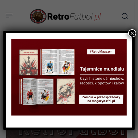
×
STATYSTYKI FUTBOLOWE
STATYSTYKI PIŁKARZY
STATYSTYKI PUCHAROWE
Polscy piłkarze w EP w
klubach zagranicznych #6