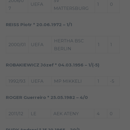
2006/0
SV
UEFA
1
0
7
MATTERSBURG
REISS Piotr * 20.06.1972 – 1/1
HERTHA BSC
2000/01
UEFA
1
1
BERLIN
ROBAKIEWICZ Józef * 04.03.1956 – 1/(-5)
1992/93
UEFA
MP MIKKELI
1
-5
ROGER Guerreiro * 25.05.1982 – 4/0
2011/12
LE
AEK ATENY
4
0
RUDY Andrzej * 15.10.1965 – 20/1