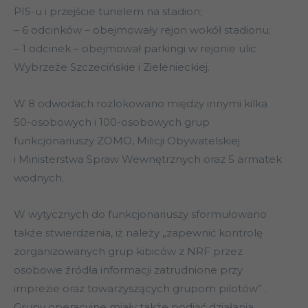
PIS-u i przejście tunelem na stadion;
– 6 odcinków – obejmowały rejon wokół stadionu;
– 1 odcinek – obejmował parkingi w rejonie ulic
Wybrzeże Szczecińskie i Zielenieckiej.
W 8 odwodach rozlokowano między innymi kilka
50-osobowych i 100-osobowych grup
funkcjonariuszy ZOMO, Milicji Obywatelskiej
i Ministerstwa Spraw Wewnętrznych oraz 5 armatek
wodnych.
W wytycznych do funkcjonariuszy sformułowano
także stwierdzenia, iż należy „zapewnić kontrolę
zorganizowanych grup kibiców z NRF przez
osobowe źródła informacji zatrudnione przy
imprezie oraz towarzyszących grupom pilotów” .
Grupy operacyjne miały także podjąć działania