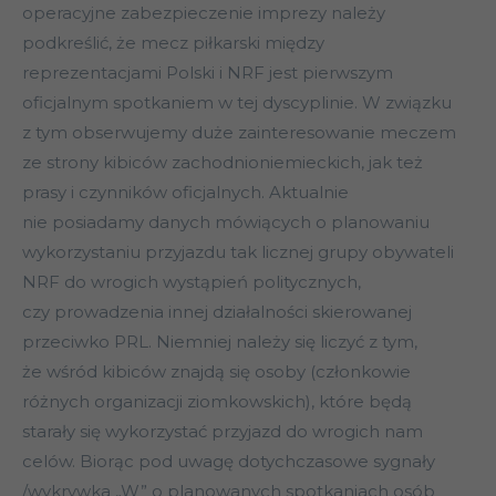
operacyjne zabezpieczenie imprezy należy
podkreślić, że mecz piłkarski między
reprezentacjami Polski i NRF jest pierwszym
oficjalnym spotkaniem w tej dyscyplinie. W związku
z tym obserwujemy duże zainteresowanie meczem
ze strony kibiców zachodnioniemieckich, jak też
prasy i czynników oficjalnych. Aktualnie
nie posiadamy danych mówiących o planowaniu
wykorzystaniu przyjazdu tak licznej grupy obywateli
NRF do wrogich wystąpień politycznych,
czy prowadzenia innej działalności skierowanej
przeciwko PRL. Niemniej należy się liczyć z tym,
że wśród kibiców znajdą się osoby (członkowie
różnych organizacji ziomkowskich), które będą
starały się wykorzystać przyjazd do wrogich nam
celów. Biorąc pod uwagę dotychczasowe sygnały
/wykrywka „W” o planowanych spotkaniach osób