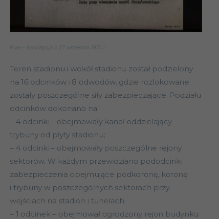
Plan – Koncepcja z 27 września 1971 r
Teren stadionu i wokół stadionu został podzielony
na 16 odcinków i 8 odwodów, gdzie rozlokowane
zostały poszczególne siły zabezpieczające. Podziału
odcinków dokonano na:
– 4 odcinki – obejmowały kanał oddzielający
trybuny od płyty stadionu;
– 4 odcinki – obejmowały poszczególne rejony
sektorów. W każdym przewidziano pododcinki
zabezpieczenia obejmujące podkoronę, koronę
i trybuny w poszczególnych sektorach przy
wejściach na stadion i tunelach;
– 1 odcinek – obejmował ogrodzony rejon budynku