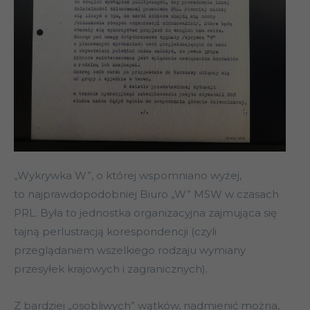
„Wykrywka W”, o której wspomniano wyżej,
to najprawdopodobniej Biuro „W” MSW w czasach
PRL. Była to jednostka organizacyjna zajmująca się
tajną perlustracją korespondencji (czyli
przeglądaniem wszelkiego rodzaju wymiany
przesyłek krajowych i zagranicznych).
Z bardziej „osobliwych” wątków, nadmienić można,