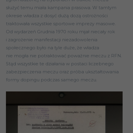
służyć temu miała kampania prasowa. W tamtym
okresie władza z dosyć dużą dozą ostrożności
traktowała wszystkie sportowe imprezy masowe.
Od wydarzeń Grudnia 1970 roku mijał niecały rok
i zagrożenie manifestacji niezadowolenia
społecznego było na tyle duże, że władza
nie mogła nie potraktować poważnie meczu z RFN.
Stąd wszystkie te działania w postaci liczebnego
zabezpieczenia meczu oraz próba ukształtowania
formy dopingu podczas samego meczu.