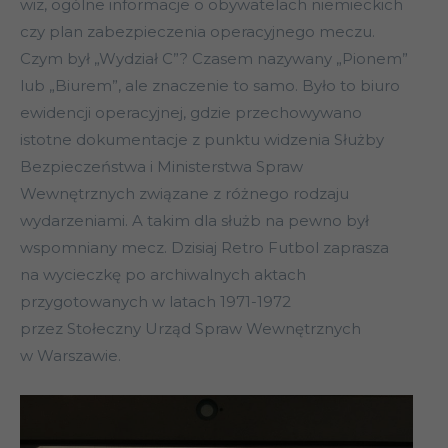
wiz, ogólne informacje o obywatelach niemieckich
czy plan zabezpieczenia operacyjnego meczu.
Czym był „Wydział C”? Czasem nazywany „Pionem”
lub „Biurem”, ale znaczenie to samo. Było to biuro
ewidencji operacyjnej, gdzie przechowywano
istotne dokumentacje z punktu widzenia Służby
Bezpieczeństwa i Ministerstwa Spraw
Wewnętrznych związane z różnego rodzaju
wydarzeniami. A takim dla służb na pewno był
wspomniany mecz. Dzisiaj Retro Futbol zaprasza
na wycieczkę po archiwalnych aktach
przygotowanych w latach 1971-1972
przez Stołeczny Urząd Spraw Wewnętrznych
w Warszawie.