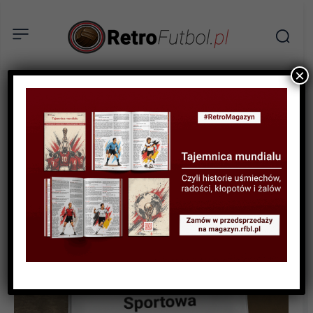
×
SPORTOWA HISTORIA
Polska – RFN 1971. Zapiski z
archiwum służb
specjalnych