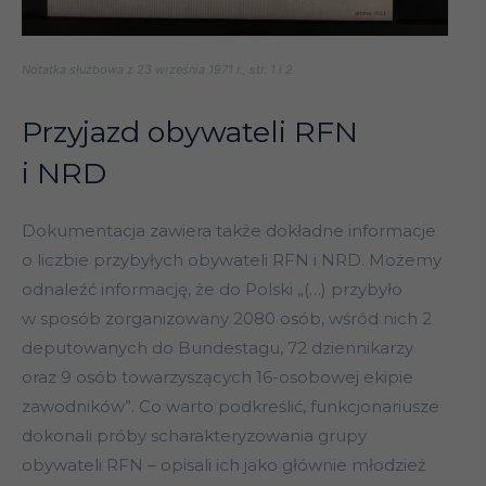
Notatka służbowa z 23 września 1971 r., str. 1 i 2
Przyjazd obywateli RFN
i NRD
Dokumentacja zawiera także dokładne informacje
o liczbie przybyłych obywateli RFN i NRD. Możemy
odnaleźć informację, że do Polski „(…) przybyło
w sposób zorganizowany 2080 osób, wśród nich 2
deputowanych do Bundestagu, 72 dziennikarzy
oraz 9 osób towarzyszących 16-osobowej ekipie
zawodników”. Co warto podkreślić, funkcjonariusze
dokonali próby scharakteryzowania grupy
obywateli RFN – opisali ich jako głównie młodzież