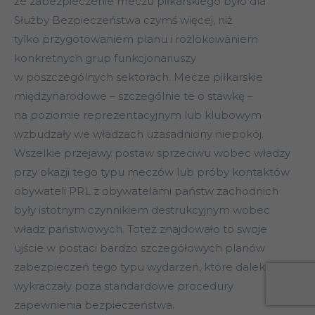
że zabezpieczenie meczu piłkarskiego było dla
Służby Bezpieczeństwa czymś więcej, niż
tylko przygotowaniem planu i rozlokowaniem
konkretnych grup funkcjonariuszy
w poszczególnych sektorach. Mecze piłkarskie
międzynarodowe – szczególnie te o stawkę –
na poziomie reprezentacyjnym lub klubowym
wzbudzały we władzach uzasadniony niepokój.
Wszelkie przejawy postaw sprzeciwu wobec władzy
przy okazji tego typu meczów lub próby kontaktów
obywateli PRL z obywatelami państw zachodnich
były istotnym czynnikiem destrukcyjnym wobec
władz państwowych. Toteż znajdowało to swoje
ujście w postaci bardzo szczegółowych planów
zabezpieczeń tego typu wydarzeń, które daleko
wykraczały poza standardowe procedury
zapewnienia bezpieczeństwa.