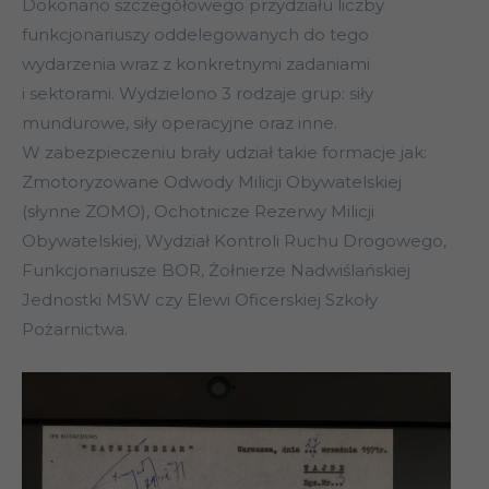
Dokonano szczegółowego przydziału liczby
funkcjonariuszy oddelegowanych do tego
wydarzenia wraz z konkretnymi zadaniami
i sektorami. Wydzielono 3 rodzaje grup: siły
mundurowe, siły operacyjne oraz inne.
W zabezpieczeniu brały udział takie formacje jak:
Zmotoryzowane Odwody Milicji Obywatelskiej
(słynne ZOMO), Ochotnicze Rezerwy Milicji
Obywatelskiej, Wydział Kontroli Ruchu Drogowego,
Funkcjonariusze BOR, Żołnierze Nadwiślańskiej
Jednostki MSW czy Elewi Oficerskiej Szkoły
Pożarnictwa.