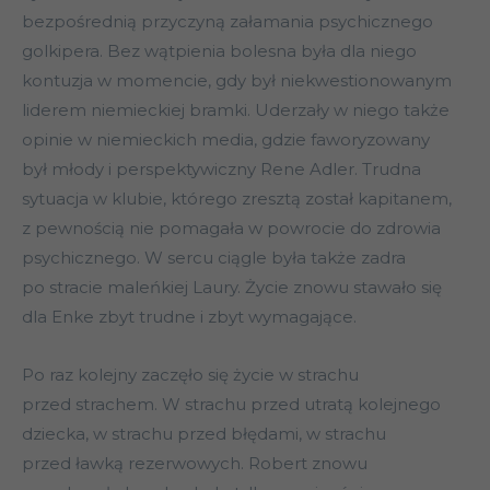
bezpośrednią przyczyną załamania psychicznego
golkipera. Bez wątpienia bolesna była dla niego
kontuzja w momencie, gdy był niekwestionowanym
liderem niemieckiej bramki. Uderzały w niego także
opinie w niemieckich media, gdzie faworyzowany
był młody i perspektywiczny Rene Adler. Trudna
sytuacja w klubie, którego zresztą został kapitanem,
z pewnością nie pomagała w powrocie do zdrowia
psychicznego. W sercu ciągle była także zadra
po stracie maleńkiej Laury. Życie znowu stawało się
dla Enke zbyt trudne i zbyt wymagające.
Po raz kolejny zaczęło się życie w strachu
przed strachem. W strachu przed utratą kolejnego
dziecka, w strachu przed błędami, w strachu
przed ławką rezerwowych. Robert znowu