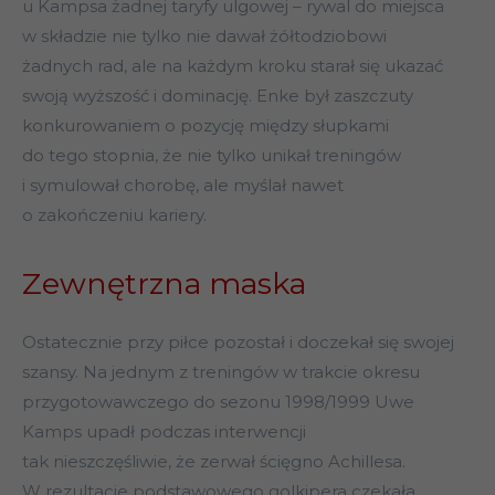
u Kampsa żadnej taryfy ulgowej – rywal do miejsca
w składzie nie tylko nie dawał żółtodziobowi
żadnych rad, ale na każdym kroku starał się ukazać
swoją wyższość i dominację. Enke był zaszczuty
konkurowaniem o pozycję między słupkami
do tego stopnia, że nie tylko unikał treningów
i symulował chorobę, ale myślał nawet
o zakończeniu kariery.
Zewnętrzna maska
Ostatecznie przy piłce pozostał i doczekał się swojej
szansy. Na jednym z treningów w trakcie okresu
przygotowawczego do sezonu 1998/1999 Uwe
Kamps upadł podczas interwencji
tak nieszczęśliwie, że zerwał ścięgno Achillesa.
W rezultacie podstawowego golkipera czekała