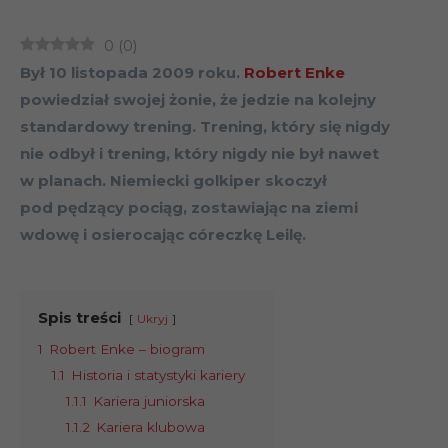
0
(
0
)
Był 10 listopada 2009 roku.
Robert Enke
powiedział swojej żonie, że jedzie na kolejny
standardowy trening. Trening, który się nigdy
nie odbył i trening, który nigdy nie był nawet
w planach. Niemiecki golkiper skoczył
pod pędzący pociąg, zostawiając na ziemi
wdowę i osierocając córeczkę Leilę.
Spis treści
Ukryj
1
Robert Enke – biogram
1.1
Historia i statystyki kariery
1.1.1
Kariera juniorska
1.1.2
Kariera klubowa