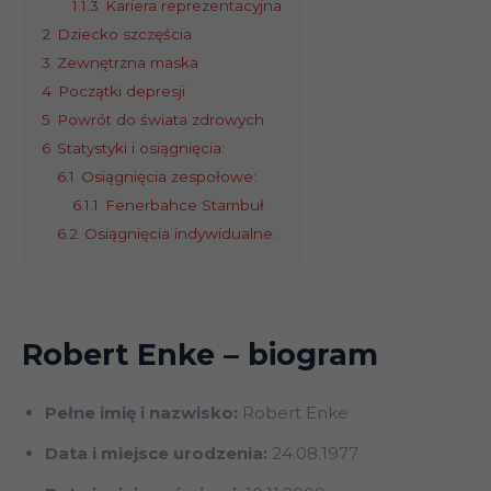
1.1.3
Kariera reprezentacyjna
2
Dziecko szczęścia
3
Zewnętrzna maska
4
Początki depresji
5
Powrót do świata zdrowych
6
Statystyki i osiągnięcia:
6.1
Osiągnięcia zespołowe:
6.1.1
Fenerbahce Stambuł
6.2
Osiągnięcia indywidualne:
Robert Enke
– biogram
Pełne imię i nazwisko:
Robert Enke
Data i miejsce urodzenia:
24.08.1977