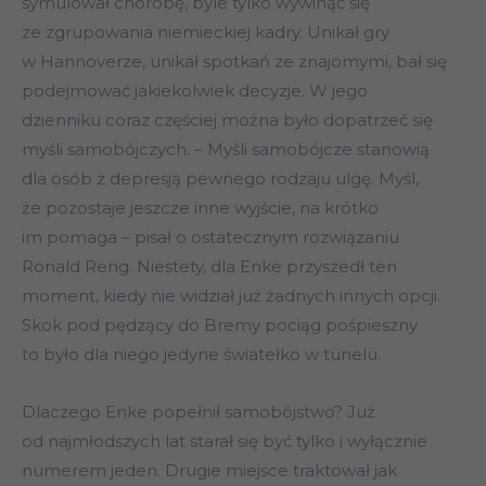
symulował chorobę, byle tylko wywinąć się
ze zgrupowania niemieckiej kadry. Unikał gry
w Hannoverze, unikał spotkań ze znajomymi, bał się
podejmować jakiekolwiek decyzje. W jego
dzienniku coraz częściej można było dopatrzeć się
myśli samobójczych. – Myśli samobójcze stanowią
dla osób z depresją pewnego rodzaju ulgę. Myśl,
że pozostaje jeszcze inne wyjście, na krótko
im pomaga – pisał o ostatecznym rozwiązaniu
Ronald Reng. Niestety, dla Enke przyszedł ten
moment, kiedy nie widział już żadnych innych opcji.
Skok pod pędzący do Bremy pociąg pośpieszny
to było dla niego jedyne światełko w tunelu.
Dlaczego Enke popełnił samobójstwo? Już
od najmłodszych lat starał się być tylko i wyłącznie
numerem jeden. Drugie miejsce traktował jak