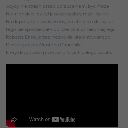
Gdyby nie strach przed odrzuceniem, być może
Niemiec dalej by żył jako szczęśliwy mąż i ojciec.
Na depresję cierpiały osoby, po których nikt by się
tego nie spodziewał – od wiecznie uśmiechniętego
Roberta Enke, przez niezwykle utalentowanego
Deislera, aż po Winstona Churchilla,
który decydował przecież o losach całego świata.