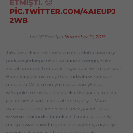
ETMIŞTI. 🙁
PIC.TWITTER.COM/4AIEUPJ
2WB
— bre (@Brezilya)
November 10, 2016
Jako że piłkarz nie może zmienić klubu dwa razy
podczas jednego okienka transferowego, Enke
został na aucie. Trenował indywidualnie na boiskach
Barcelony, ale nie mógł brać udziału w żadnych
meczach. W tym samym czasie zamykał się
w kopule rozmyślań. Cała piłkarska kariera runęła
jak domek z kart, a on stał się zbędny. –
Mam
wrażenie, że codziennie jest coraz gorzej
– pisał
w swoim dzienniku bramkarz. Trudność zaczęły
mu sprawiać nawet najprostsze wybory, a irytację
wywoływały rzeczy, które wcześniej były