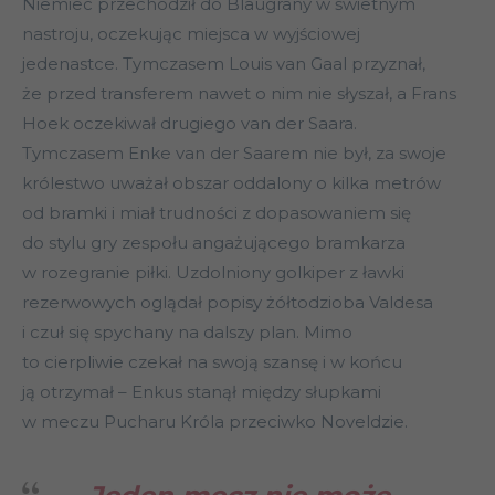
Niemiec przechodził do Blaugrany w świetnym
nastroju, oczekując miejsca w wyjściowej
jedenastce. Tymczasem Louis van Gaal przyznał,
że przed transferem nawet o nim nie słyszał, a Frans
Hoek oczekiwał drugiego van der Saara.
Tymczasem Enke van der Saarem nie był, za swoje
królestwo uważał obszar oddalony o kilka metrów
od bramki i miał trudności z dopasowaniem się
do stylu gry zespołu angażującego bramkarza
w rozegranie piłki. Uzdolniony golkiper z ławki
rezerwowych oglądał popisy żółtodzioba Valdesa
i czuł się spychany na dalszy plan. Mimo
to cierpliwie czekał na swoją szansę i w końcu
ją otrzymał – Enkus stanął między słupkami
w meczu Pucharu Króla przeciwko Noveldzie.