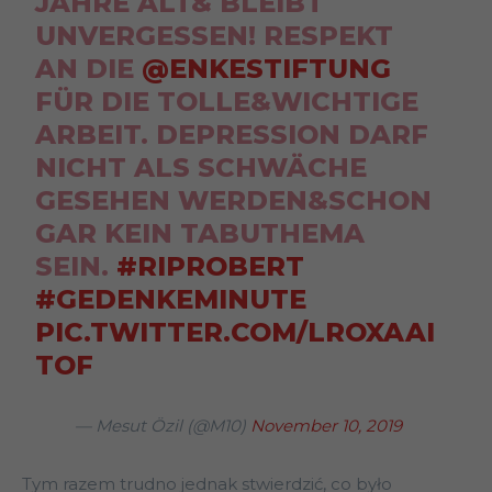
JAHRE ALT& BLEIBT
UNVERGESSEN! RESPEKT
AN DIE
@ENKESTIFTUNG
FÜR DIE TOLLE&WICHTIGE
ARBEIT. DEPRESSION DARF
NICHT ALS SCHWÄCHE
GESEHEN WERDEN&SCHON
GAR KEIN TABUTHEMA
SEIN.
#RIPROBERT
#GEDENKEMINUTE
PIC.TWITTER.COM/LROXAAI
TOF
— Mesut Özil (@M10)
November 10, 2019
Tym razem trudno jednak stwierdzić, co było