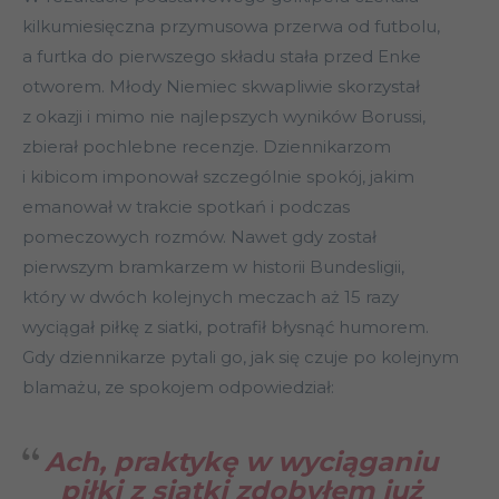
kilkumiesięczna przymusowa przerwa od futbolu,
a furtka do pierwszego składu stała przed Enke
otworem. Młody Niemiec skwapliwie skorzystał
z okazji i mimo nie najlepszych wyników Borussi,
zbierał pochlebne recenzje. Dziennikarzom
i kibicom imponował szczególnie spokój, jakim
emanował w trakcie spotkań i podczas
pomeczowych rozmów. Nawet gdy został
pierwszym bramkarzem w historii Bundesligii,
który w dwóch kolejnych meczach aż 15 razy
wyciągał piłkę z siatki, potrafił błysnąć humorem.
Gdy dziennikarze pytali go, jak się czuje po kolejnym
blamażu, ze spokojem odpowiedział:
Ach, praktykę w wyciąganiu
piłki z siatki zdobyłem już