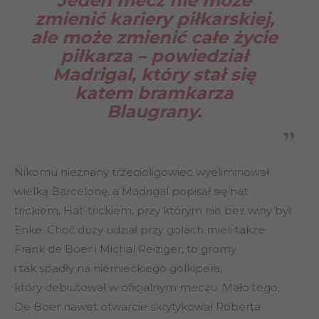
Jeden mecz nie może
zmienić kariery piłkarskiej,
ale może zmienić całe życie
piłkarza – powiedział
Madrigal, który stał się
katem bramkarza
Blaugrany.
Nikomu nieznany trzecioligowiec wyeliminował
wielką Barcelonę, a Madrigal popisał się hat-
trickiem. Hat-trickiem, przy którym nie bez winy był
Enke. Choć duży udział przy golach mieli także
Frank de Boer i Michal Reiziger, to gromy
i tak spadły na niemieckiego golkipera,
który debiutował w oficjalnym meczu. Mało tego,
De Boer nawet otwarcie skrytykował Roberta