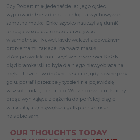
Gdy Robert miał jedenaście lat, jego ojciec
wyprowadził się z domu, a chłopca wychowywała
samotna matka. Enke szybko nauczył się tłumić
emocje w sobie, a smutek przeżywać
w samotności. Nawet kiedy walczył z poważnymi
problemami, zakładał na twarz maskę,
która pozwalała mu ukryć swoje słabości. Każdy
błąd bramkarski to była dla niego niewyobrażalna
męka. Jeszcze w drużynie szkolnej, gdy zawinił przy
golu, potrafił przez cały tydzień nie pojawić się
w szkole, udając chorego. Wraz z rozwojem kariery
presja wynikająca z dążenia do perfekcji ciągle
wzrastała, a tę największą golkiper narzucał
na siebie sam.
OUR THOUGHTS TODAY