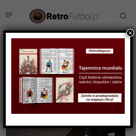
×
BIOGRAFIE PIŁKARZY
Przegrana walka Enke z
depresją