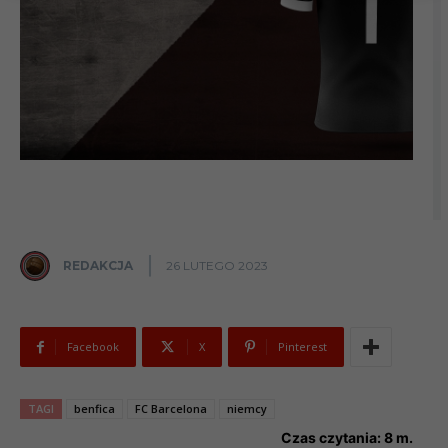
REDAKCJA
26 LUTEGO 2023
Facebook
X
Pinterest
TAGI
benfica
FC Barcelona
niemcy
Czas czytania:
8
m.