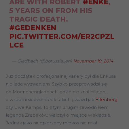
ARE WITH ROBERT
#ENKE
,
5 YEARS ON FROM HIS
TRAGIC DEATH.
#GEDENKEN
PIC.TWITTER.COM/ER2CPZL
LCE
— Gladbach (@borussia_en)
November 10, 2014
Już początek profesjonalnej kariery był dla Enkusa
nie lada wyzwaniem. Szybko przeprowadził się
do Moenchengladbach, gdzie nie znał nikogo,
a w szatni siedział obok takich gwiazd jak
Effenberg
czy Uwe Kamps. To z tym drugim zawodnikiem,
legendą Żrebaków, walczył o miejsce w składzie.
Jednak jako nieopierzony młokos nie miał