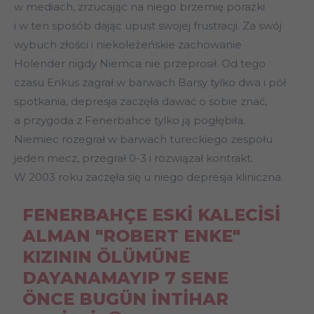
w mediach, zrzucając na niego brzemię porażki
i w ten sposób dając upust swojej frustracji. Za swój
wybuch złości i niekoleżeńskie zachowanie
Holender nigdy Niemca nie przeprosił. Od tego
czasu Enkus zagrał w barwach Barsy tylko dwa i pół
spotkania, depresja zaczęła dawać o sobie znać,
a przygoda z Fenerbahce tylko ją pogłębiła.
Niemiec rozegrał w barwach tureckiego zespołu
jeden mecz, przegrał 0-3 i rozwiązał kontrakt.
W 2003 roku zaczęła się u niego depresja kliniczna.
FENERBAHÇE ESKI KALECISI
ALMAN "ROBERT ENKE"
KIZININ ÖLÜMÜNE
DAYANAMAYIP 7 SENE
ÖNCE BUGÜN INTIHAR