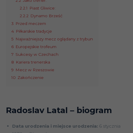
2.2
Jako trener:
2.2.1
Piast Gliwice:
2.2.2
Dynamo Brześć
3
Przed meczem
4
Piłkarskie tradycje
5
Najważniejszy mecz oglądany z trybun
6
Europejskie trofeum
7
Sukcesy w Czechach
8
Kariera trenerska
9
Mecz w Rzeszowie
10
Zakończenie
Radoslav Latal – biogram
Data urodzenia i miejsce urodzenia:
6 stycznia