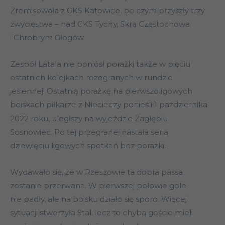
Zremisowała z GKS Katowice, po czym przyszły trzy
zwycięstwa – nad GKS Tychy, Skrą Częstochowa
i Chrobrym Głogów.
Zespół Latala nie poniósł porażki także w pięciu
ostatnich kolejkach rozegranych w rundzie
jesiennej. Ostatnią porażkę na pierwszoligowych
boiskach piłkarze z Niecieczy ponieśli 1 października
2022 roku, uległszy na wyjeździe Zagłębiu
Sosnowiec. Po tej przegranej nastała seria
dziewięciu ligowych spotkań bez porażki.
Wydawało się, że w Rzeszowie ta dobra passa
zostanie przerwana. W pierwszej połowie gole
nie padły, ale na boisku działo się sporo. Więcej
sytuacji stworzyła Stal, lecz to chyba goście mieli