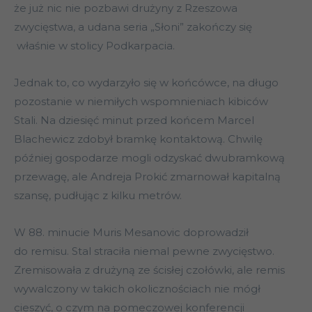
że już nic nie pozbawi drużyny z Rzeszowa
zwycięstwa, a udana seria „Słoni” zakończy się
właśnie w stolicy Podkarpacia.
Jednak to, co wydarzyło się w końcówce, na długo
pozostanie w niemiłych wspomnieniach kibiców
Stali. Na dziesięć minut przed końcem Marcel
Blachewicz zdobył bramkę kontaktową. Chwilę
później gospodarze mogli odzyskać dwubramkową
przewagę, ale Andreja Prokić zmarnował kapitalną
szansę, pudłując z kilku metrów.
W 88. minucie Muris Mesanovic doprowadził
do remisu. Stal straciła niemal pewne zwycięstwo.
Zremisowała z drużyną ze ścisłej czołówki, ale remis
wywalczony w takich okolicznościach nie mógł
cieszyć, o czym na pomeczowej konferencji