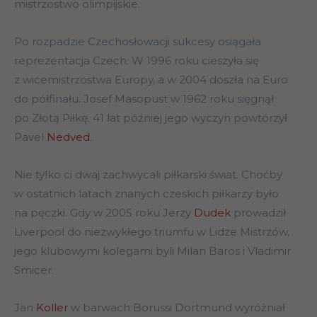
mistrzostwo olimpijskie.
Po rozpadzie Czechosłowacji sukcesy osiągała
reprezentacja Czech. W 1996 roku cieszyła się
z wicemistrzostwa Europy, a w 2004 doszła na Euro
do półfinału. Josef Masopust w 1962 roku sięgnął
po Złotą Piłkę. 41 lat później jego wyczyn powtórzył
Pavel
Nedved
.
Nie tylko ci dwaj zachwycali piłkarski świat. Choćby
w ostatnich latach znanych czeskich piłkarzy było
na pęczki. Gdy w 2005 roku Jerzy
Dudek
prowadził
Liverpool do niezwykłego triumfu w Lidze Mistrzów,
jego klubowymi kolegami byli Milan Baros i Vladimir
Smicer.
Jan
Koller
w barwach Borussi Dortmund wyróżniał