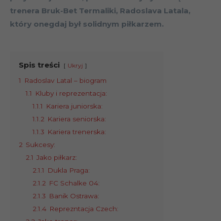
trenera Bruk-Bet Termaliki, Radoslava Latala,
który onegdaj był solidnym piłkarzem.
Spis treści
Ukryj
1
Radoslav Latal – biogram
1.1
Kluby i reprezentacja:
1.1.1
Kariera juniorska:
1.1.2
Kariera seniorska:
1.1.3
Kariera trenerska:
2
Sukcesy:
2.1
Jako piłkarz:
2.1.1
Dukla Praga:
2.1.2
FC Schalke 04:
2.1.3
Banik Ostrawa:
2.1.4
Reprezntacja Czech: