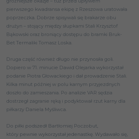
groźniejsze okazje – tuż przed upływem
pierwszego kwadransa ekipę z Rzeszowa uratowała
poprzeczka. Dobrze spisywali się brakarze obu
drużyn – stojący między słupkami Stali Krzysztof
Bąkowski oraz broniący dostępu do bramki Bruk-
Bet Termaliki Tomasz Loska.
Druga część również długo nie przynosiła goli.
Dopiero w 71. minucie Dawid Olejarka wykorzystał
podanie Piotra Głowackiego i dał prowadzenie Stali.
Kilka minut później w polu karnym przyjezdnych
doszło do zamieszania. Po analizie VAR sędzia
dostrzegł zagranie ręką i podyktował rzut karny dla
piłkarzy Daniela Myśliwca.
Do piłki podszedł Bartłomiej Poczobut,
który pewnie wykorzystał jedenastkę. Wydawało się,