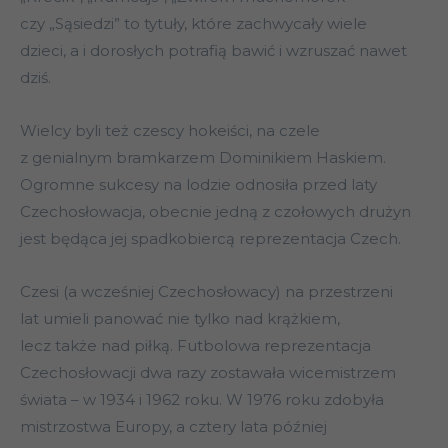
czy „Sąsiedzi” to tytuły, które zachwycały wiele
dzieci, a i dorosłych potrafią bawić i wzruszać nawet
dziś.
Wielcy byli też czescy hokeiści, na czele
z genialnym bramkarzem Dominikiem Haskiem.
Ogromne sukcesy na lodzie odnosiła przed laty
Czechosłowacja, obecnie jedną z czołowych drużyn
jest będąca jej spadkobiercą reprezentacja Czech.
Czesi (a wcześniej Czechosłowacy) na przestrzeni
lat umieli panować nie tylko nad krążkiem,
lecz także nad piłką. Futbolowa reprezentacja
Czechosłowacji dwa razy zostawała wicemistrzem
świata – w 1934 i 1962 roku. W 1976 roku zdobyła
mistrzostwa Europy, a cztery lata później