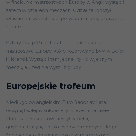
w finale. Na mistrzostwach Europy w Anglii wystąpił
zatem w czterech meczach. Udział zakończył
właśnie na ćwierćfinale, po wspomnianej czerwonej
kartce.
Cztery lata później Latal pojechał na kolejne
mistrzostwa Europy, które rozgrywane były w Belgii
i Holandii. Wystąpił tam jednak tylko w jednym
meczu, a Czesi nie wyszli z grupy.
Europejskie trofeum
Niedługo po angielskim Euro Radoslav Latal
osiągnął kolejny sukces – tym razem na niwie
klubowej. Sukces ów cieszył w pełni,
gdyż na drużynę Latala nie było mocnych. Jego
Schalke okazało się najlepsze w rozgrywkach