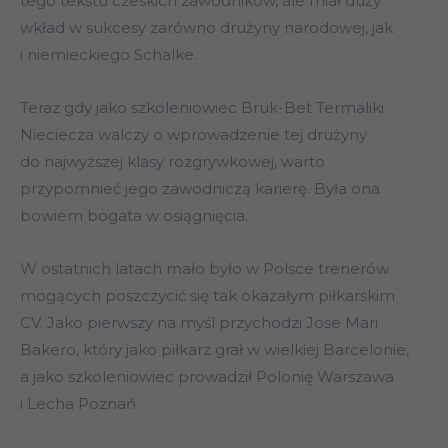
tego tekstu czeskich zawodników, ale miał duży
wkład w sukcesy zarówno drużyny narodowej, jak
i niemieckiego Schalke.
Teraz gdy jako szkoleniowiec Bruk-Bet Termaliki
Nieciecza walczy o wprowadzenie tej drużyny
do najwyższej klasy rozgrywkowej, warto
przypomnieć jego zawodniczą karierę. Była ona
bowiem bogata w osiągnięcia.
W ostatnich latach mało było w Polsce trenerów
mogących poszczycić się tak okazałym piłkarskim
CV. Jako pierwszy na myśl przychodzi Jose Mari
Bakero, który jako piłkarz grał w wielkiej Barcelonie,
a jako szkoleniowiec prowadził Polonię Warszawa
i Lecha Poznań.