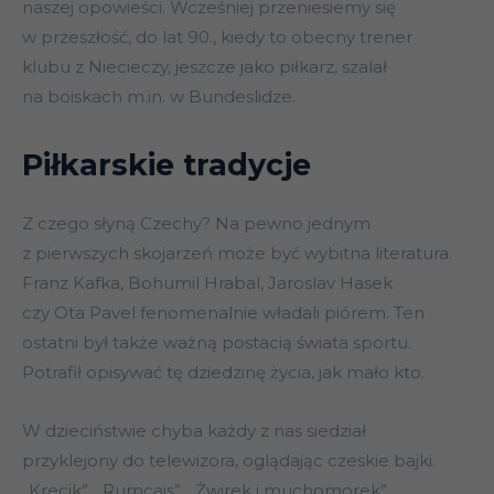
naszej opowieści. Wcześniej przeniesiemy się
w przeszłość, do lat 90., kiedy to obecny trener
klubu z Niecieczy, jeszcze jako piłkarz, szalał
na boiskach m.in. w Bundeslidze.
Piłkarskie tradycje
Z czego słyną Czechy? Na pewno jednym
z pierwszych skojarzeń może być wybitna literatura.
Franz Kafka, Bohumil Hrabal, Jaroslav Hasek
czy Ota Pavel fenomenalnie władali piórem. Ten
ostatni był także ważną postacią świata sportu.
Potrafił opisywać tę dziedzinę życia, jak mało kto.
W dzieciństwie chyba każdy z nas siedział
przyklejony do telewizora, oglądając czeskie bajki.
„Krecik”, „Rumcajs”, „Żwirek i muchomorek”