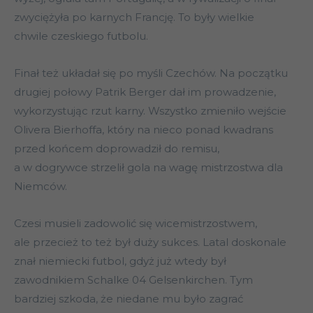
zwyciężyła po karnych Francję. To były wielkie
chwile czeskiego futbolu.
Finał też układał się po myśli Czechów. Na początku
drugiej połowy Patrik Berger dał im prowadzenie,
wykorzystując rzut karny. Wszystko zmieniło wejście
Olivera Bierhoffa, który na nieco ponad kwadrans
przed końcem doprowadził do remisu,
a w dogrywce strzelił gola na wagę mistrzostwa dla
Niemców.
Czesi musieli zadowolić się wicemistrzostwem,
ale przecież to też był duży sukces. Latal doskonale
znał niemiecki futbol, gdyż już wtedy był
zawodnikiem Schalke 04 Gelsenkirchen. Tym
bardziej szkoda, że niedane mu było zagrać