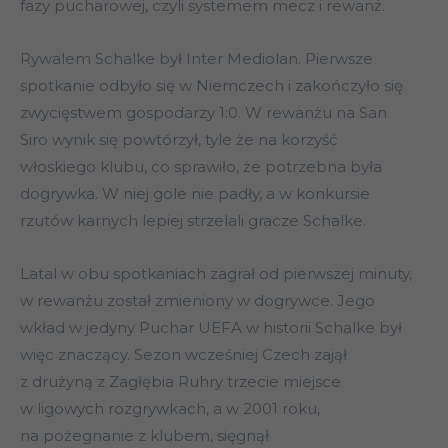
fazy pucharowej, czyli systemem mecz i rewanż.
Rywalem Schalke był Inter Mediolan. Pierwsze
spotkanie odbyło się w Niemczech i zakończyło się
zwycięstwem gospodarzy 1:0. W rewanżu na San
Siro wynik się powtórzył, tyle że na korzyść
włoskiego klubu, co sprawiło, że potrzebna była
dogrywka. W niej gole nie padły, a w konkursie
rzutów karnych lepiej strzelali gracze Schalke.
Latal w obu spotkaniach zagrał od pierwszej minuty,
w rewanżu został zmieniony w dogrywce. Jego
wkład w jedyny Puchar UEFA w historii Schalke był
więc znaczący. Sezon wcześniej Czech zajął
z drużyną z Zagłębia Ruhry trzecie miejsce
w ligowych rozgrywkach, a w 2001 roku,
na pożegnanie z klubem, sięgnął