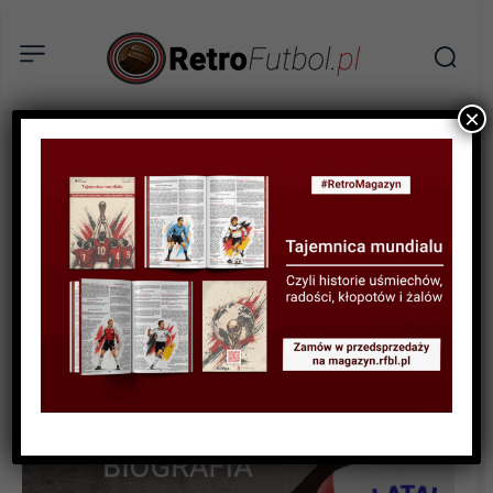
×
AKTUALNOŚCI
RELACJE
BIOGRAFIE PIŁKARZY
Radoslav Latal – wicemistrz
Europy na polskich
stadionach