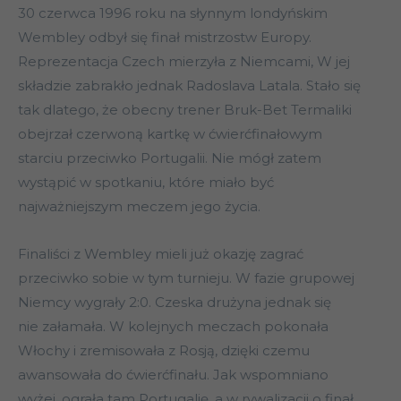
30 czerwca 1996 roku na słynnym londyńskim
Wembley odbył się finał mistrzostw Europy.
Reprezentacja Czech mierzyła z Niemcami, W jej
składzie zabrakło jednak Radoslava Latala. Stało się
tak dlatego, że obecny trener Bruk-Bet Termaliki
obejrzał czerwoną kartkę w ćwierćfinałowym
starciu przeciwko Portugalii. Nie mógł zatem
wystąpić w spotkaniu, które miało być
najważniejszym meczem jego życia.
Finaliści z Wembley mieli już okazję zagrać
przeciwko sobie w tym turnieju. W fazie grupowej
Niemcy wygrały 2:0. Czeska drużyna jednak się
nie załamała. W kolejnych meczach pokonała
Włochy i zremisowała z Rosją, dzięki czemu
awansowała do ćwierćfinału. Jak wspomniano
wyżej, ograła tam Portugalię, a w rywalizacji o finał