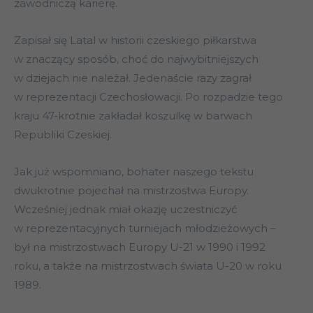
zawodniczą karierę.
Zapisał się Latal w historii czeskiego piłkarstwa
w znaczący sposób, choć do najwybitniejszych
w dziejach nie należał. Jedenaście razy zagrał
w reprezentacji Czechosłowacji. Po rozpadzie tego
kraju 47-krotnie zakładał koszulkę w barwach
Republiki Czeskiej.
Jak już wspomniano, bohater naszego tekstu
dwukrotnie pojechał na mistrzostwa Europy.
Wcześniej jednak miał okazję uczestniczyć
w reprezentacyjnych turniejach młodzieżowych –
był na mistrzostwach Europy U-21 w 1990 i 1992
roku, a także na mistrzostwach świata U-20 w roku
1989.