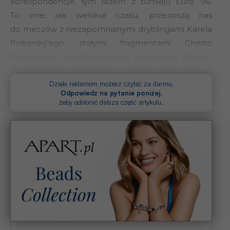
korespondencje, tym razem z turnieju Euro ’96.
To one, jak wehikuł czasu, przenoszą nas
do meczów z niezapomnianymi dryblingami Karela
Poborský’ego, stałymi fragmentami Christo
Stoiczkowa i spektakularnymi zagraniami „Gazzy”.
Przypomnimy sobie też o złotym golu Olivera
Bierhoffa…
Dzięki reklamom możesz czytać za darmo.
Odpowiedz na pytanie poniżej
,
żeby odsłonić dalszą część artykułu.