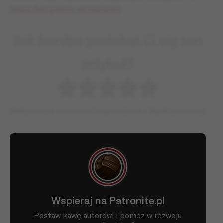
https://bit.ly/retro-remanent4
Jak bardzo podobał Ci się ten
artykuł?
Nikt jeszcze nie ocenił tego artykułu. Bądź pierwszy!