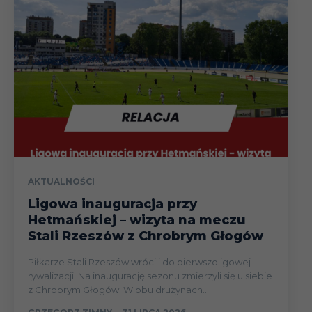
AKTUALNOŚCI
Ligowa inauguracja przy
Hetmańskiej – wizyta na meczu
Stali Rzeszów z Chrobrym Głogów
Piłkarze Stali Rzeszów wrócili do pierwszoligowej
rywalizacji. Na inaugurację sezonu zmierzyli się u siebie
z Chrobrym Głogów. W obu drużynach...