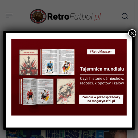
×
AKTUALNOŚCI
KSIĄŻKI
Remanent numer cztery –
niebieski