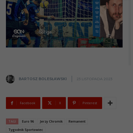
BARTOSZ BOLESŁAWSKI
23 LISTOPADA 2023
Facebook
X
Pinterest
TAGI
Euro 96
Jerzy Chromik
Remanent
Tygodnik Sportowiec