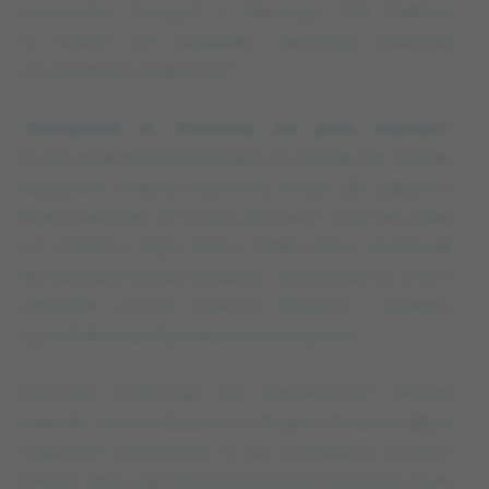
mistrzostw Europy? I dlaczego Old Trafford
w latach 90. sprawiało najlepsze wrażenie
ze wszystkich stadionów?
„
Remanent 4. Portrety na polu karnym
”
to nie dodatek nadzwyczajny do trylogii, ale przede
wszystkim kolejna bezcenna lekcja dla adeptów
dziennikarstwa od kogoś, kto sam uczył się pisać
od mistrzów tego fachu. Dzięki temu opanował
do perfekcji sztukę wywiadu i udowodnił, że w tym
zawodzie można uniknąć sztampy i sprawić,
by bohaterowie byli zawsze autentyczni.
Autorowi czwartego już „Remanentu” zawsze
zależało na poszukiwaniu w drugim człowieku głębi,
niuansów osobowości, a nie opisywaniu suchych
faktów. Jego najnowsza książka jest dostępna na ⏩