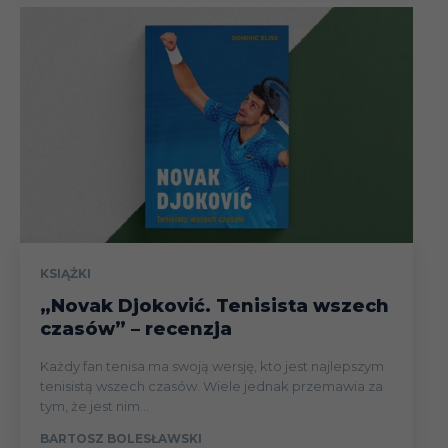
KSIĄŻKI
„Novak Djoković. Tenisista wszech
czasów” – recenzja
Każdy fan tenisa ma swoją wersję, kto jest najlepszym
tenisistą wszech czasów. Wiele jednak przemawia za
tym, że jest nim...
BARTOSZ BOLESŁAWSKI