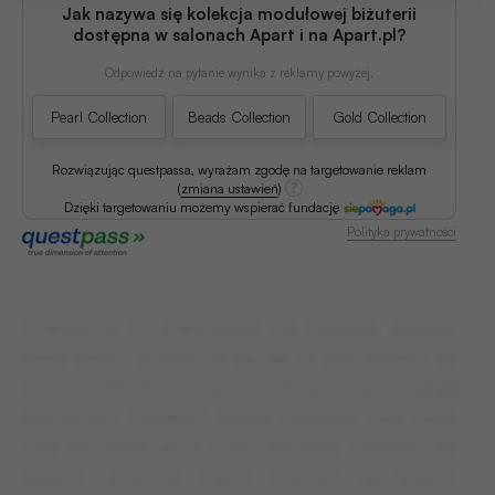
Jak nazywa się kolekcja modułowej biżuterii
dostępna w salonach Apart i na Apart.pl?
Odpowiedź na pytanie wynika z reklamy powyżej.
Pearl Collection
Beads Collection
Gold Collection
Rozwiązując questpassa, wyrażam zgodę na targetowanie reklam
(
zmiana ustawień
)
Dzięki targetowaniu możemy wspierać fundację
Polityka prywatności
Znajdziemy tu odpowiedzi na ciekawe pytania.
Który piłkarz przekonał się, jak to jest znaleźć się
w skórze Włodzimierza Lubańskiego? Skąd wziął się
pseudonim „Valdano” Marka Leśniaka? Jaki napis
miał na szybie lancii turbo Mirosław Okoński? Ile
rękawic zniszczył David Seaman w trakcie