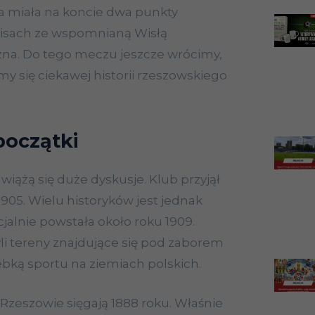
a miała na koncie dwa punkty
isach ze wspomnianą Wisłą
zna. Do tego meczu jeszcze wrócimy,
jmy się ciekawej historii rzeszowskiego
 początki
wiążą się duże dyskusje. Klub przyjął
1905. Wielu historyków jest jednak
icjalnie powstała około roku 1909.
yli tereny znajdujące się pod zaborem
ebką sportu na ziemiach polskich.
Rzeszowie sięgają 1888 roku. Właśnie