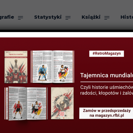
grafie
Statystyki
Książki
Hist
as
Szukaj
A LIG I KLUBÓW
istoria klubu
PNIA 2022