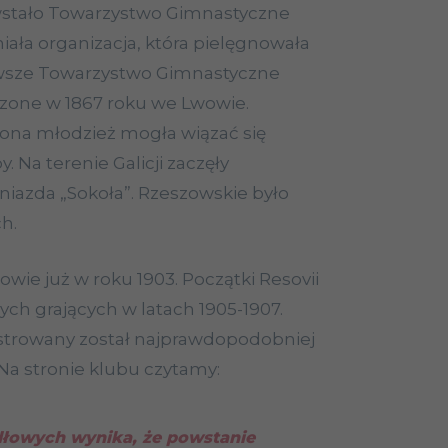
stało Towarzystwo Gimnastyczne
niała organizacja, która pielęgnowała
rwsze Towarzystwo Gimnastyczne
rzone w 1867 roku we Lwowie.
iona młodzież mogła wiązać się
. Na terenie Galicji zaczęły
iazda „Sokoła”. Rzeszowskie było
h.
wie już w roku 1903. Początki Resovii
ych grających w latach 1905-1907.
jestrowany został najprawdopodobniej
 Na stronie klubu czytamy:
dłowych wynika, że powstanie