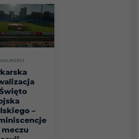
UALNOŚCI
łkarska
walizacja
Święto
jska
lskiego –
miniscencje
 meczu