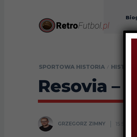
Bio
O n
SPORTOWA HISTORIA
HISTORI
Resovia – h
GRZEGORZ ZIMNY
15 SIER