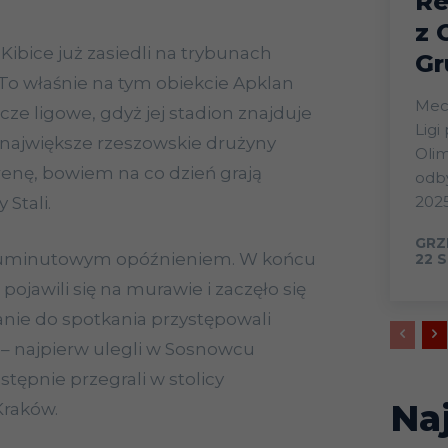
Re
z 
 Kibice już zasiedli na trybunach
Gr
 To właśnie na tym obiekcie Apklan
Mecz
ze ligowe, gdyż jej stadion znajduje
Ligi
 największe rzeszowskie drużyny
Olim
renę, bowiem na co dzień grają
odby
2025
 Stali.
GRZ
ilkuminutowym opóźnieniem. W końcu
22 S
ojawili się na murawie i zaczęło się
nie do spotkania przystępowali
– najpierw ulegli w Sosnowcu
stępnie przegrali w stolicy
Na
Kraków.