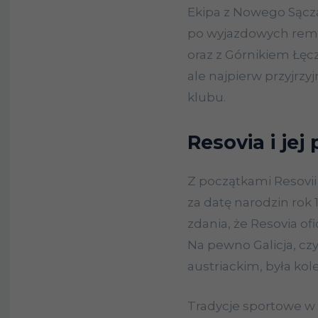
Ekipa z Nowego Sącz
po wyjazdowych rem
oraz z Górnikiem Łęc
ale najpierw przyjrzy
klubu.
Resovia i jej
Z początkami Resovii 
za datę narodzin rok 
zdania, że Resovia of
Na pewno Galicja, cz
austriackim, była kol
Tradycje sportowe w 