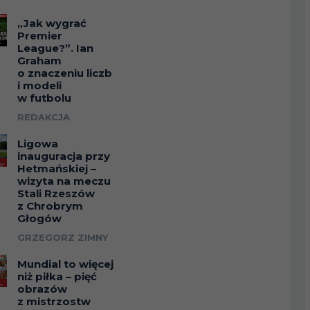
„Jak wygrać
Premier
League?”. Ian
Graham
o znaczeniu liczb
i modeli
w futbolu
REDAKCJA
Ligowa
inauguracja przy
Hetmańskiej –
wizyta na meczu
Stali Rzeszów
z Chrobrym
Głogów
GRZEGORZ ZIMNY
Mundial to więcej
niż piłka – pięć
obrazów
z mistrzostw