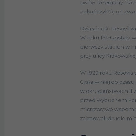
Lwów rozegrany 1 sie
Zakończył się on zwy
Działalność Resovii z
W roku 1919 została 
pierwszy stadion w his
przy ulicy Krakowskiej
W 1929 roku Resovia 
Grała w niej do czasu,
w okrucieństwach II 
przed wybuchem konf
mistrzostwo wspomnia
zajmowali drugie mie