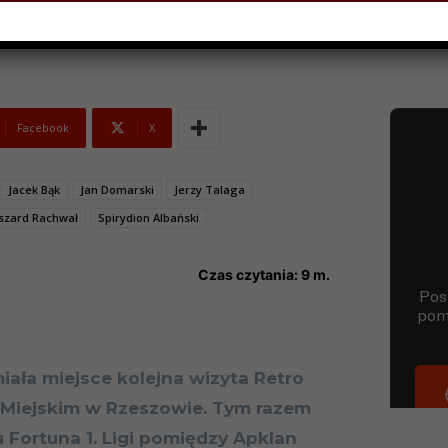
Facebook
X
Jacek Bąk
Jan Domarski
Jerzy Talaga
szard Rachwał
Spirydion Albański
Czas czytania:
9
m.
miała miejsce kolejna wizyta Retro
e Miejskim w Rzeszowie. Tym razem
 Fortuna 1. Ligi pomiędzy Apklan