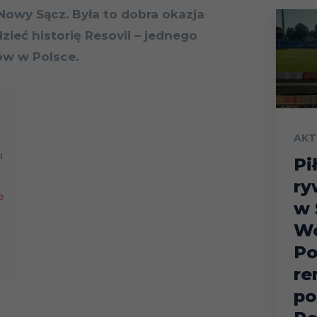
Nowy Sącz. Była to dobra okazja
zieć historię Resovii – jednego
ów w Polsce.
AKT
i
Pi
ry
e
w 
Wo
Po
re
po