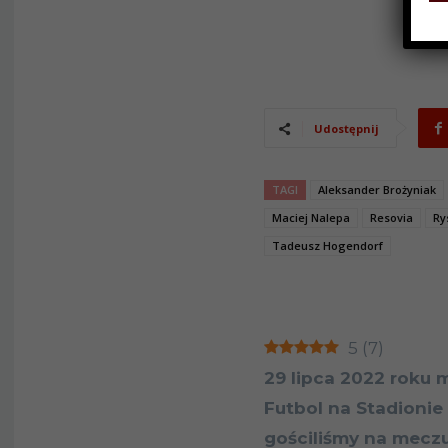
Udostępnij
TAGI
Aleksander Brożyniak
Maciej Nalepa
Resovia
Ry
Tadeusz Hogendorf
5
(
7
)
29 lipca 2022 roku 
Futbol na Stadioni
gościliśmy na meczu