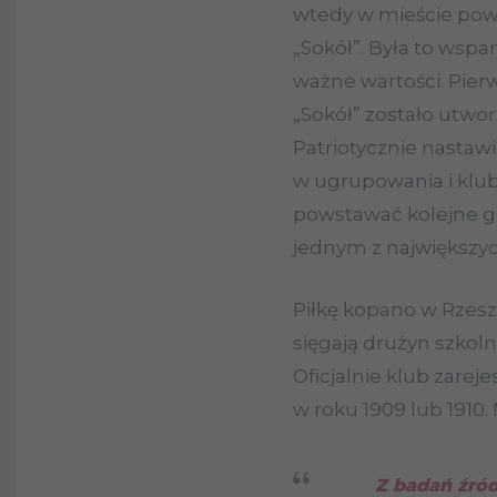
wtedy w mieście pow
„Sokół”. Była to wspa
ważne wartości. Pie
„Sokół” zostało utwo
Patriotycznie nastaw
w ugrupowania i kluby
powstawać kolejne gn
jednym z największyc
Piłkę kopano w Rzeszo
sięgają drużyn szkoln
Oficjalnie klub zare
w roku 1909 lub 1910.
Z badań źró