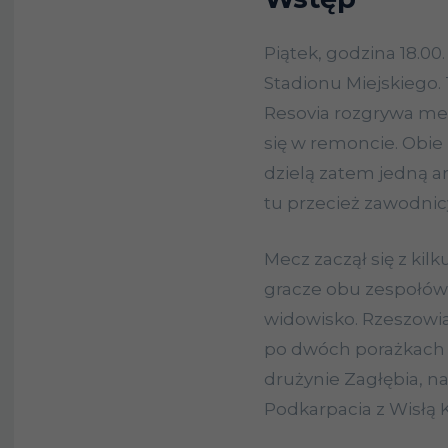
Piątek, godzina 18.00.
Stadionu Miejskiego.
Resovia rozgrywa mec
się w remoncie. Obie
dzielą zatem jedną a
tu przecież zawodnicy
Mecz zaczął się z k
gracze obu zespołów p
widowisko. Rzeszowia
po dwóch porażkach 
drużynie Zagłębia, na
Podkarpacia z Wisłą 