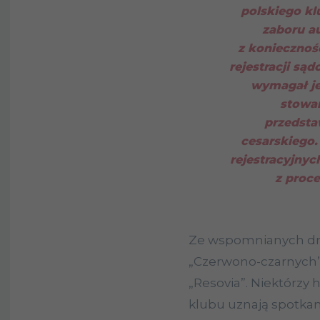
polskiego k
zaboru au
z koniecznoś
rejestracji są
wymagał je
stowar
przedsta
cesarskiego.
rejestracyjnyc
z proce
Ze wspomnianych dru
„Czerwono-czarnych”.
„Resovia”. Niektórzy 
klubu uznają spotkan