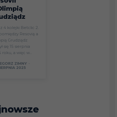
sovii
Olimpią
udziądz
 4 kolejki Betclic 2.
 pomiędzy Resovią a
pią Grudziądz
ł się 15 sierpnia
 roku, a więc w...
EGORZ ZIMNY
-
IERPNIA 2025
jnowsze