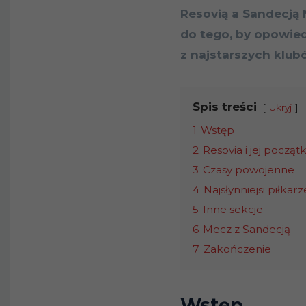
Resovią a Sandecją 
do tego, by opowied
z najstarszych klub
Spis treści
Ukryj
1
Wstęp
2
Resovia i jej początk
3
Czasy powojenne
4
Najsłynniejsi piłkarz
5
Inne sekcje
6
Mecz z Sandecją
7
Zakończenie
Wstęp