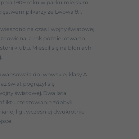
rpnia 1909 roku w parku miejskim.
cięstwem piłkarzy ze Lwowa 8:1.
awieszono na czas I wojny światowej.
wznowiona, a rok później otwarto
torii klubu. Mieścił się na błoniach
.
awansowała do lwowskiej klasy A.
 aż świat pogrążył się
wojny światowej. Dwa lata
liktu rzeszowianie zdobyli
nej ligi, wcześniej dwukrotnie
jsce.