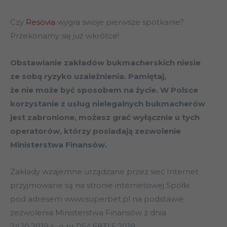
Czy
Resovia
wygra swoje pierwsze spotkanie?
Przekonamy się już wkrótce!
Obstawianie zakładów bukmacherskich niesie
ze sobą ryzyko uzależnienia. Pamiętaj,
że nie może być sposobem na życie. W Polsce
korzystanie z usług nielegalnych bukmacherów
jest zabronione, możesz grać wyłącznie u tych
operatorów, którzy posiadają zezwolenie
Ministerstwa Finansów.
Zakłady wzajemne urządzane przez sieć Internet
przyjmowane są na stronie internetowej Spółki
pod adresem www.superbet.pl na podstawie
zezwolenia Ministerstwa Finansów z dnia
24.10.2019 r., o nr PS4.6831.5.2019.