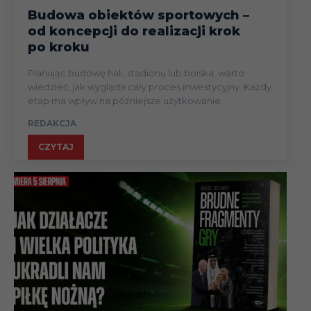
Budowa obiektów sportowych –
od koncepcji do realizacji krok
po kroku
Planując budowę hali, stadionu lub boiska, warto
wiedzieć, jak wygląda cały proces inwestycyjny. Każdy
etap ma wpływ na późniejsze użytkowanie...
REDAKCJA
CZYTAJ