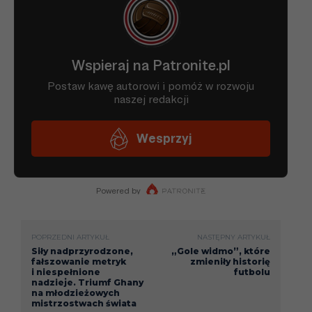
POPRZEDNI ARTYKUŁ
NASTĘPNY ARTYKUŁ
Siły nadprzyrodzone,
„Gole widmo”, które
fałszowanie metryk
zmieniły historię
i niespełnione
futbolu
nadzieje. Triumf Ghany
na młodzieżowych
mistrzostwach świata