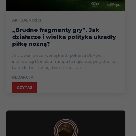
AKTUALNOŚCI
„Brudne fragmenty gry”. Jak
działacze i wielka polityka ukradły
piłkę nożną?
Anulowanie czerwonej kartki piłkarza USA po
interwencji Donalda Trumpa to najlepszy przykład na
to, że futbol stał się dziś narzędziem...
REDAKCJA
CZYTAJ