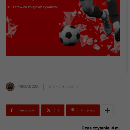
REDAKCJA
18 SIERPNIA 2021
Facebook
X
Pinterest
Czas czytania:
4
m.