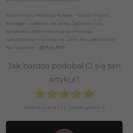
Autor tekstu: Mateusz Nowak – Senior Project
Manager, redaktor naczelny Zagranie.com,
absolwent dziennikarstwa sportowego
i zarządzania w sporcie na UAM i fan piłki nożnej!
Na Twitterze – @Mati_N95
Jak bardzo podobał Ci się ten
artykuł?
Średnia ocena
5
/ 5. Licznik głosów
2