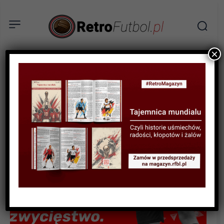
×
AKTUALNOŚCI
Resovia walczy o pierwsze
zwycięstwo. GKS Katowice
kolejnym rywalem!