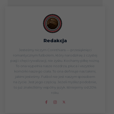
Redakcja
Jesteśmy niczym Corinthians — przesiąknięci
romantycznym futbolem, który narodził się z czystej
pasji i chęci rywalizacji, nie zysku. Kochamy piłkę nożną.
To ona wypełnia nasze nozdrza, płuca i wszystkie
komórki naszego ciała. To ona definiuje nas takimi,
jakimi jesteśmy. Futbol nie jest naszym sposobem
na życie. Jest jego częścią. Jeżeli myślisz podobnie,
to już znaleźliśmy wspólny język. Istniejemy od 2014
roku.