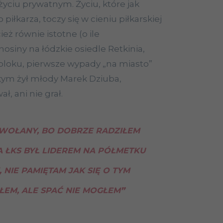
yciu prywatnym. Życiu, które jak
iłkarza, toczy się w cieniu piłkarskiej
ież równie istotne (o ile
enosiny na łódzkie osiedle Retkinia,
 bloku, pierwsze wypady „na miasto”
 tym żył młody Marek Dziuba,
ł, ani nie grał.
WOŁANY, BO DOBRZE RADZIŁEM
 A ŁKS BYŁ LIDEREM NA PÓŁMETKU
NIE PAMIĘTAM JAK SIĘ O TYM
ŁEM, ALE SPAĆ NIE MOGŁEM
”