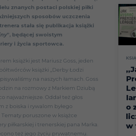
ielu znanych postaci polskiej piłki
ażniejszych sposobów uczczenia
renera stała się publikacja książki
iny
”, będącej swoistym
ery i życia sportowca.
KSI
em książki jest Mariusz Goss, jeden
„J
półtwórców książki „Derby Łodzi
Pr
 opisywaliśmy na naszych łamach. Goss
Le
 godzin na rozmowy z Markiem Dziubą
Ia
 co najważniejsze. Oddał też głos
o 
m z boiska i rywalom byłego
li
. Tematy poruszone w książce
ery piłkarskiej i trenerskiej pana Marka.
w 
ęcono też jego życiu prywatnemu.