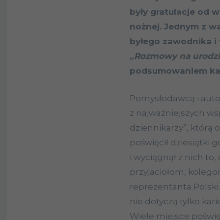
były gratulacje od w
nożnej. Jednym z w
byłego zawodnika i t
„
Rozmowy na urodz
podsumowaniem kari
Pomysłodawcą i autor
z najważniejszych ws
dziennikarzy”, którą
poświęcił dziesiątki
i wyciągnął z nich to,
przyjaciołom, kolego
reprezentanta Polski
nie dotyczą tylko kari
Wiele miejsce poświ