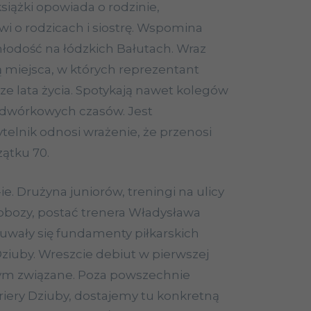
siążki opowiada o rodzinie,
wi o rodzicach i siostrę. Wspomina
młodość na łódzkich Bałutach. Wraz
 miejsca, w których reprezentant
ze lata życia. Spotykają nawet kolegów
odwórkowych czasów. Jest
telnik odnosi wrażenie, że przenosi
czątku 70.
ie. Drużyna juniorów, treningi na ulicy
obozy, postać trenera Władysława
uwały się fundamenty piłkarskich
ziuby. Wreszcie debiut w pierwszej
tym związane. Poza powszechnie
riery Dziuby, dostajemy tu konkretną