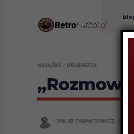
Bio
O n
KSIĄŻKI
RECENZJA
„Rozmowy n
JAKUB TARANTOWICZ
2 M