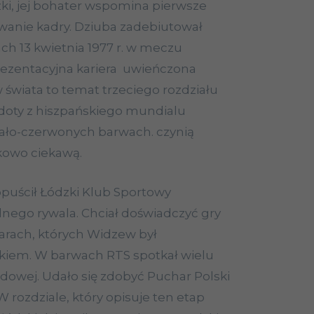
żki, jej bohater wspomina pierwsze
anie kadry. Dziuba zadebiutował
h 13 kwietnia 1977 r. w meczu
rezentacyjna kariera uwieńczona
wiata to temat trzeciego rozdziału
doty z hiszpańskiego mundialu
iało-czerwonych barwach. czynią
ątkowo ciekawą.
puścił Łódzki Klub Sportowy
kalnego rywala. Chciał doświadczyć gry
arach, których Widzew był
kiem. W barwach RTS spotkał wielu
dowej. Udało się zdobyć Puchar Polski
W rozdziale, który opisuje ten etap