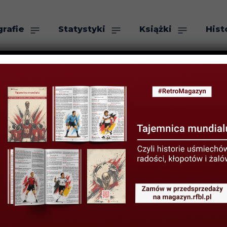
grafie
Statystyki
Książki
Hist
as
Szukaj
a urodziny” – 
ARCA 2026