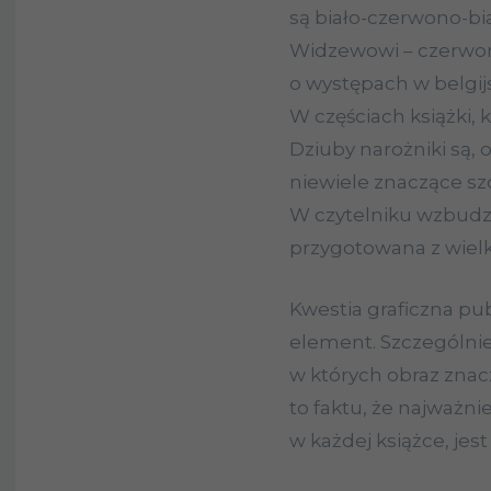
są biało-czerwono-bi
Widzewowi – czerwon
o występach w belgijs
W częściach książki, 
Dziuby narożniki są, 
niewiele znaczące sz
W czytelniku wzbudza
przygotowana z wielk
Kwestia graficzna pub
element. Szczególnie
w których obraz znacz
to faktu, że najważn
w każdej książce, jest