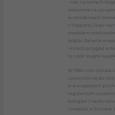
– tak, na łamach ksią
wezwanie na zgrupow
w narodowych barwac
z Węgrami. Jego rep
medalem mistrzostw ś
książki. Barwne aneg
i innych przygód w b
tę część książki wyj
W 1984 roku Dziuba o
i przeniósł się do lo
w europejskich puch
regularnym uczestni
kolegów z kadry naro
i pokazać w Europie. 