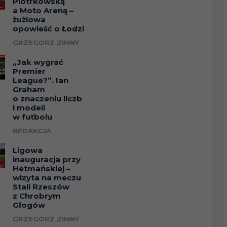
Piotrkowską
a Moto Areną –
żużlowa
opowieść o Łodzi
GRZEGORZ ZIMNY
„Jak wygrać
Premier
League?”. Ian
Graham
o znaczeniu liczb
i modeli
w futbolu
REDAKCJA
Ligowa
inauguracja przy
Hetmańskiej –
wizyta na meczu
Stali Rzeszów
z Chrobrym
Głogów
GRZEGORZ ZIMNY