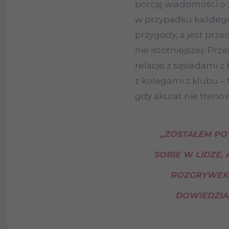
porcję wiadomości o ż
w przypadku każdego p
przygody, a jest przec
nie istotniejsze). Prz
relacje z sąsiadami z
z kolegami z klubu –
gdy akurat nie trenowa
„ZOSTAŁEM PO
SOBIE W LIDZE,
ROZGRYWEK, 
DOWIEDZIA