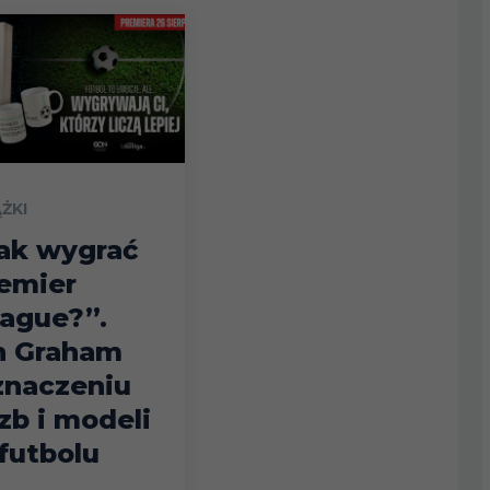
ĄŻKI
ak wygrać
emier
ague?”.
n Graham
znaczeniu
czb i modeli
futbolu