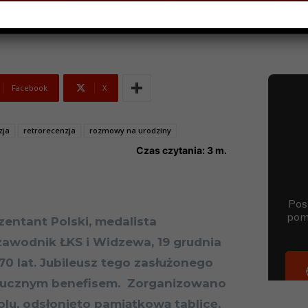
Facebook
X
zja
retrorecenzja
rozmowy na urodziny
Czas czytania:
3
m.
zentant Polski, medalista
zawodnik ŁKS i Widzewa, 19 grudnia
70 lat. Jubileusz tego zasłużonego
 hucznym benefisem. Zorganizowano
olu, odsłonięto pamiątkową tablicę,