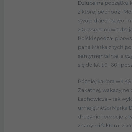
Dziuba na początku k
z której pochodzi. Mó
swoje dzieciństwo i 
z Gossem odwiedzają
Polski spędzał pierws
pana Marka z tych p
sentymentalnie, a czy
się do lat 50., 60 i po
Później kariera w ŁKS-
Zakątnej, wakacyjne 
Lachowicza – tak wyk
umiejętności Marka D
drużynie i emocje z 
znanymi faktami z ka