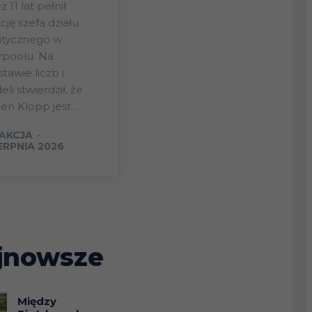
z 11 lat pełnił
cję szefa działu
itycznego w
rpoolu. Na
tawie liczb i
li stwierdził, że
en Klopp jest...
AKCJA
-
IERPNIA 2026
jnowsze
Między