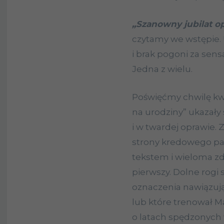
„Szanowny jubilat opo
czytamy we wstępie.
i brak pogoni za sens
Jedna z wielu.
Poświęćmy chwilę k
na urodziny” ukazały
i w twardej oprawie. 
strony kredowego p
tekstem i wieloma zd
pierwszy. Dolne rogi 
oznaczenia nawiązują
lub które trenował M
o latach spędzonych