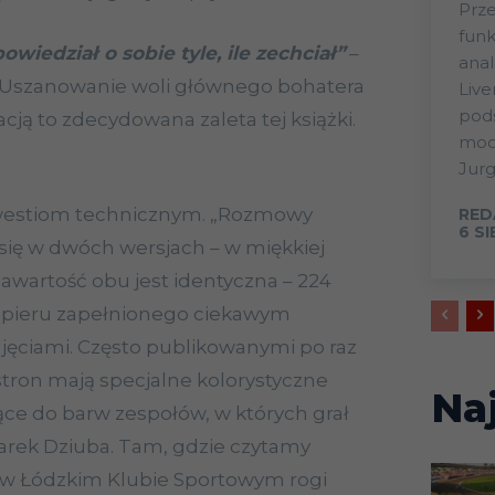
Prze
funk
wiedział o sobie tyle, ile zechciał”
–
anal
 Uszanowanie woli głównego bohatera
Live
pods
acją to zdecydowana zaleta tej książki.
mode
Jurg
westiom technicznym. „Rozmowy
RED
6 S
 się w dwóch wersjach – w miękkiej
Zawartość obu jest identyczna – 224
apieru zapełnionego ciekawym
jęciami. Często publikowanymi po raz
stron mają specjalne kolorystyczne
Na
ce do barw zespołów, w których grał
arek Dziuba. Tam, gdzie czytamy
 w Łódzkim Klubie Sportowym rogi