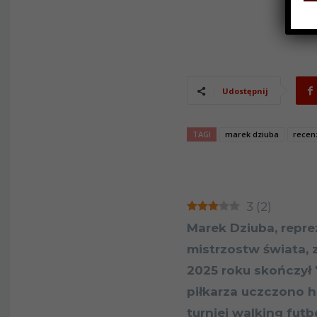
Udostępnij
TAGI
marek dziuba
recen
3
(
2
)
Marek Dziuba, repre
mistrzostw świata, 
2025 roku skończył 
piłkarza uczczono
turniej walking futb