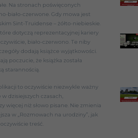
ałe. Na stronach poświęconych
o-biało-czerwone. Gdy mowa jest
kim Sint-Truidense – żółto-niebieskie.
które dotyczą reprezentacyjnej kariery
oczywiście, biało-czerwono. Te niby
czegóły dodają książce wyjątkowości.
ją poczucie, że książka została
ą starannością.
likacji to oczywiście niezwykle ważny
 w dzisiejszych czasach,
y więcej niż słowo pisane. Nie zmienia
iejsza w „Rozmowach na urodziny”, jak
 oczywiście treść.