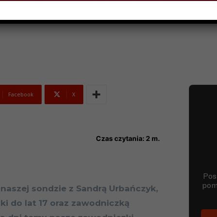
MARCA 2023
Facebook
X
Czas czytania:
2
m.
naszej sondzie z Sandrą Urbańczyk,
ki do lat 17 oraz zawodniczką