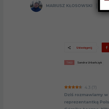
MARIUSZ KŁOSOWSKI
20 
Udostępnij
TAGI
Sandra Urbańczyk
4.3
(
7
)
Dziś rozmawiamy w 
reprezentantką Pols