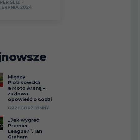
PER ŚLIZ
-
SIERPNIA 2024
jnowsze
Między
Piotrkowską
a Moto Areną –
żużlowa
opowieść o Łodzi
GRZEGORZ ZIMNY
„Jak wygrać
Premier
League?”. Ian
Graham