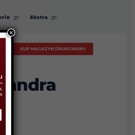
orie
Ekstra
×
KUP MAGAZYN DRUKOWANY
 Sandra