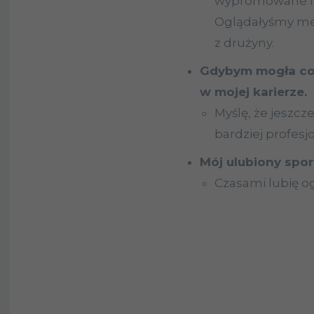
wypromowane i m
Oglądałyśmy me
z drużyny.
Gdybym mogła cof
w mojej karierze.
Myślę, że jeszc
bardziej profesj
Mój ulubiony sport
Czasami lubię o