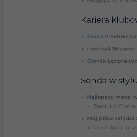
Pozycja:
bramkark
Kariera klubo
Zorza Przebiecza
Football Wizards
Górnik Łęczna (o
Sonda w stylu
Najlepszy mecz, w
Debiut w Ekstra
Mój piłkarski idol
Gianluigi Donn