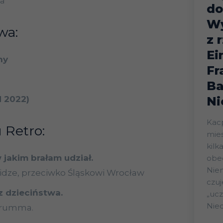
a
do
W
wa:
z 
Ei
ny
Fr
Ba
Ni
d 2022)
Kacp
 Retro:
mies
kilka
 jakim brałam udział.
obe
Niem
lidze, przeciwko Śląskowi Wrocław
czuj
 z dzieciństwa.
„uczuc
Nied
arumma.