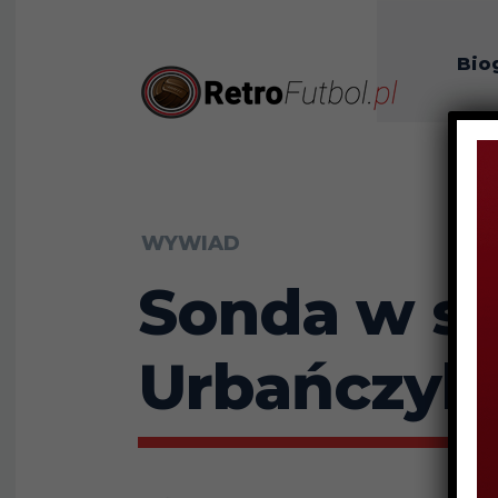
Bio
O n
WYWIAD
Sonda w st
Urbańczyk