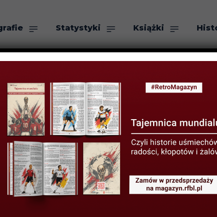
grafie
Statystyki
Książki
Hist
as
Szukaj
ylu Retro #22 –