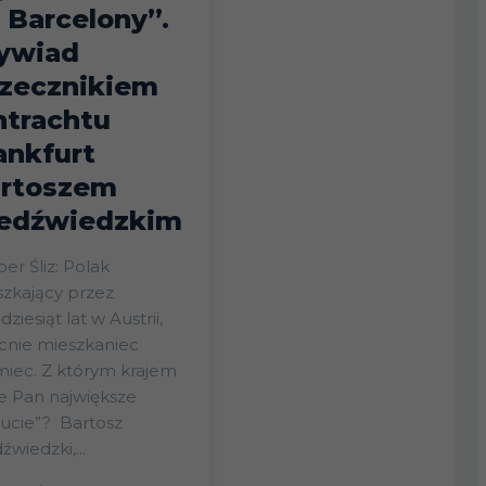
 Barcelony”.
ywiad
rzecznikiem
ntrachtu
ankfurt
rtoszem
edźwiedzkim
er Śliz: Polak
zkający przez
dziesiąt lat w Austrii,
cnie mieszkaniec
iec. Z którym krajem
e Pan największe
ie”? Bartosz
źwiedzki,...