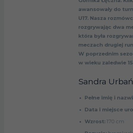
Górnika Łęczna. Kil
awansowały do turn
U17. Nasza rozmówcz
rozgrywając dwa mec
która była rozgryw
meczach drugiej ru
W poprzednim sezon
w wieku zaledwie 15 
Sandra Urbań
Pełne imię i nazw
Data i miejsce ur
Wzrost:
170 cm