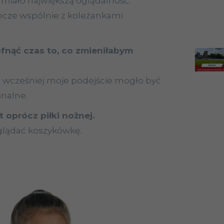
iało największą oglądalność.
cze wspólnie z koleżankami
nąć czas to, co zmieniłabym
ze wcześniej moje podejście mogło być
onalne.
 oprócz piłki nożnej.
glądać koszykówkę.