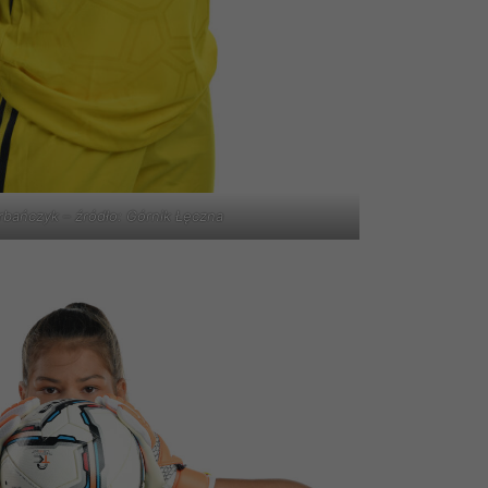
rbańczyk – źródło: Górnik Łęczna