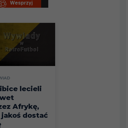
WIAD
ibice lecieli
wet
zez Afrykę,
 jakoś dostać
ę