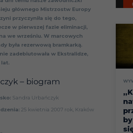
ka dni temu nasze zawodniczki
ieju głównego Mistrzostw Europy
yni przyczyniła się do tego,
ze w pierwszej fazie eliminacji,
ana we wrześniu. W marcowych
ndy była rezerwową bramkarką.
ie zadebiutowała w Ekstralidze,
lat.
czyk – biogram
WY
„K
isko:
Sandra Urbańczyk
na
pr
odzenia:
25 kwietnia 2007 rok, Kraków
by
si