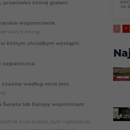
KAC
a, przeciwko której grałam.
24 
łkarskie wspomnienie.
erwszy trening.
 w którym chciałbym wystąpić.
Na
a zagraniczna.
.
 czasów według mnie jest.
ji.
a Świata lub Europy wspominam
atnie Euro kobiet, było najbardziej