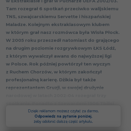
w Ekstraklasie i grał w Pucharze UEFA 2002/03.
Tam rozegrał 6 spotkań przeciwko walijskiemu
TNS, szwajcarskiemu Servette i hiszpańskiej
Maladze. Kolejnym ekstraklasowym klubem
w którym grał nasz rozmówca była Wisła Płock.
W 2005 roku przeszedł natomiast do grającego
na drugim poziomie rozgrywkowym ŁKS Łódź,
z którym wywalczył awans do najwyższej ligi
w Polsce. Rok później powtórzył ten wyczyn
z Ruchem Chorzów, w którym zakończył
profesjonalną karierę. Dżikia był także
reprezentantem Gruzji, w swojej drużynie
narodowej w latach 2002-04 rozegrał trzy
spotkania. Ponadto z Szewardeni-1906 Tbilisi
był wicemistrzem kraju w sezonie 1992/93.
Dzięki reklamom możesz czytać za darmo.
Odpowiedz na pytanie poniżej
,
żeby odsłonić dalszą część artykułu.