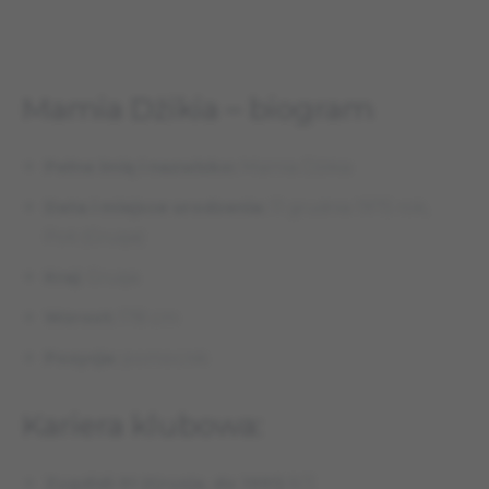
Mamia Dżikia – biogram
Pełne imię i nazwisko:
Mamia Dżikia
Data i miejsce urodzenia:
11 grudnia 1975 rok,
Poti (Gruzja)
Kraj:
Gruzja
Wzrost:
178 cm
Pozycja:
pomocnik
Kariera klubowa:
Zugdidi-91 (Gruzja, do 1991)
8/3