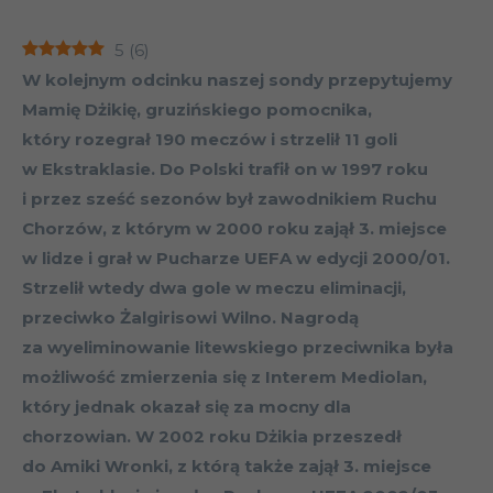
5
(
6
)
W kolejnym odcinku naszej sondy przepytujemy
Mamię Dżikię, gruzińskiego pomocnika,
który rozegrał 190 meczów i strzelił 11 goli
w Ekstraklasie. Do Polski trafił on w 1997 roku
i przez sześć sezonów był zawodnikiem Ruchu
Chorzów, z którym w 2000 roku zajął 3. miejsce
w lidze i grał w Pucharze UEFA w edycji 2000/01.
Strzelił wtedy dwa gole w meczu eliminacji,
przeciwko Żalgirisowi Wilno. Nagrodą
za wyeliminowanie litewskiego przeciwnika była
możliwość zmierzenia się z Interem Mediolan,
który jednak okazał się za mocny dla
chorzowian. W 2002 roku Dżikia przeszedł
do Amiki Wronki, z którą także zajął 3. miejsce