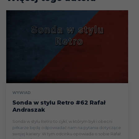
WYWIAD
Sonda w stylu Retro #62 Rafał
Andraszak
Sonda w stylu Retro to cykl, w którym byli i obecni
piłkarze będą odpowiadać nam na pytania dotyczące
swojej kariery. W tym odcinku opowiada o sobie Rafał