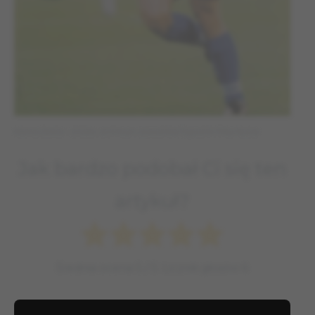
Mamia Dżikia – źródło: archiwum zawodnika/Tygodnik Piłka Nożna
Jak bardzo podobał Ci się ten
artykuł?
Średnia ocena
5
/ 5. Licznik głosów
6