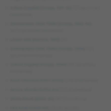
Odiszi Zugdidi (Gruzja, 1991-92)
17/1 (gruzińska
ekstraklasa)
Szewardeni-1906 Tbilisi (Gruzja, 1992-94)
45/10 (gruzińska ekstraklasa)
Linzer ASK (Austria, 1995)
0/0
Szewardeni-1906 Tbilisi (Gruzja, 1996)
14/3
(gruzińska ekstraklasa)
Odiszi Zugdidi (Gruzja, 1996)
14/4 (gruzińska
ekstraklasa)
Ruch Chorzów (1997-2002)
127/8 (Ekstraklasa)
Amica Wronki (2002-04)
33/2 (Ekstraklasa)
Wisła Płock (2004-05)
26/1 (Ekstraklasa)
ŁKS Łódź (2005-06)
27/0 (w tym 4/0