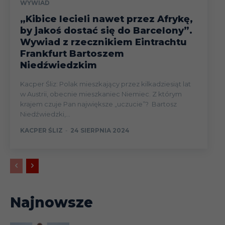
WYWIAD
„Kibice lecieli nawet przez Afrykę,
by jakoś dostać się do Barcelony”.
Wywiad z rzecznikiem Eintrachtu
Frankfurt Bartoszem
Niedźwiedzkim
Kacper Śliz: Polak mieszkający przez kilkadziesiąt lat
w Austrii, obecnie mieszkaniec Niemiec. Z którym
krajem czuje Pan największe „uczucie”? Bartosz
Niedźwiedzki,...
KACPER ŚLIZ
-
24 SIERPNIA 2024
Najnowsze