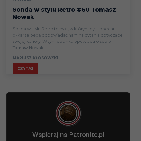
Sonda w stylu Retro #60 Tomasz
Nowak
Sonda w stylu Retro to cykl, w którym byli i obecni
piłkarze będą odpowiadać nam na pytania dotyczące
swojej kariery. W tym odcinku opowiada o sobie
Tomasz Nowak.
MARIUSZ KŁOSOWSKI
CZYTAJ