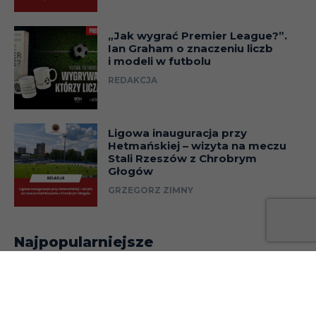
„Jak wygrać Premier League?”.
Ian Graham o znaczeniu liczb
i modeli w futbolu
REDAKCJA
Ligowa inauguracja przy
Hetmańskiej – wizyta na meczu
Stali Rzeszów z Chrobrym
Głogów
GRZEGORZ ZIMNY
Najpopularniejsze
„Amp futbol. Jedną nogą
w finale” – recenzja
BARTOSZ BOLESŁAWSKI