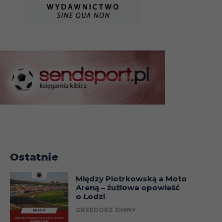
Ostatnie
Między Piotrkowską a Moto
Areną – żużlowa opowieść
o Łodzi
GRZEGORZ ZIMNY