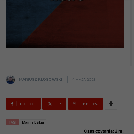
MARIUSZ KŁOSOWSKI
4 MAJA 2023
Facebook
X
Pinterest
TAGI
Mamia Dżikia
Czas czytania:
2
m.