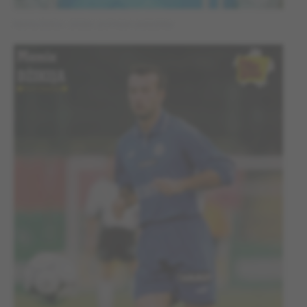
Mamia Dżikia – źródło: archiwum zawodnika