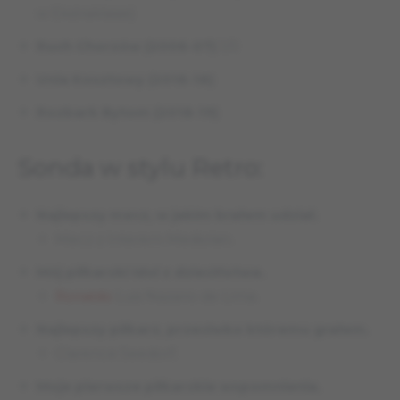
w Ekstraklasie)
Ruch Chorzów (2006-07)
1/0
Unia Kosztowy (2016-18)
Rozbark Bytom (2018-19)
Sonda w stylu Retro:
Najlepszy mecz, w jakim brałem udział.
Mecz z Interem Mediolan.
Mój piłkarski idol z dzieciństwa.
Ronaldo
Luis Nazario de Lima.
Najlepszy piłkarz, przeciwko któremu grałem.
Clarence Seedorf.
Moje pierwsze piłkarskie wspomnienia.