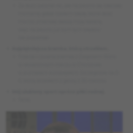
Za dużo pewnie nic, ale na pewno się zdarzały
momenty gdzie robiłem błędy, które dość
mocno zmieniały dalszą moją karierę,
więc na pewno już bym tych błędów
nie popełniał.
Najpiękniejsza bramka, którą strzeliłem.
Trzecia i czwarta bramka z Żalgirisem Wilno
w rewanżowym meczu w Chorzowie
w pucharach europejskich. Szczególnie na 3-
0, którą strzeliłem z głowy z 35 metrów.
Mój ulubiony sport oprócz piłki nożnej.
Tenis.