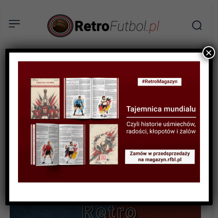
×
WYWIAD
Sonda w stylu Retro #34
Mamia Dżikia