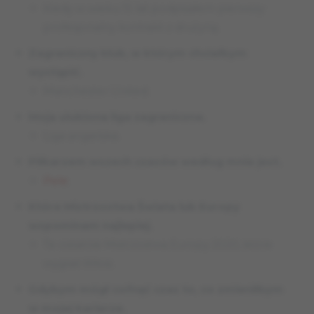
Kiedy w wieku 15 lat podpisałem pierwszy
profesjonalny kontrakt z drużyną.
Zagraniczny klub, w którym chciałbym
wystąpić.
Manchester United.
Moja ulubiona liga zagraniczna.
Liga angielska.
Piłkarzem wszech czasów według mnie jest.
Pele
.
Które Mistrzostwa Świata lub Europy
wspominam najlepiej.
Te ostatnie Mistrzostwa Europy 2020, które
wygrali Włosi.
Gdybym mógł cofnąć czas to, co zmieniłbym
w mojej karierze.