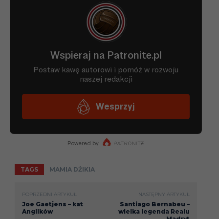
TAGS
MAMIA DŻIKIA
POPRZEDNI ARTYKUŁ
NASTĘPNY ARTYKUŁ
Joe Gaetjens – kat
Santiago Bernabeu –
Anglików
wielka legenda Realu
Madryt