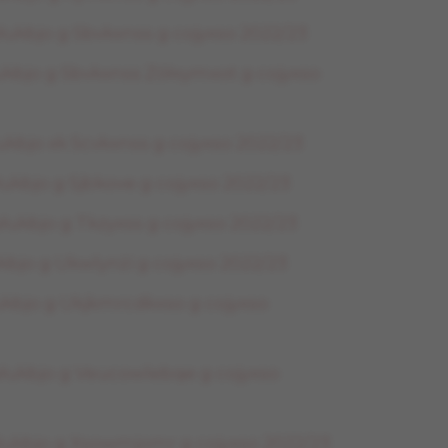
ukbjo g Sbvkxnss g cojyxso 2022/23
ukbjo g Sbvkxnss Zółxymxot g cojyxso
ukbjo xk Scvkxnss g cojyxso 2022/23
ukbjo g Sjbkove g cojyxso 2022/23
ukbjo g Tkzyxss g cojyxso 2022/23
ukbjo g Ukwlynżi g cojyxso 2022/23
ukbjo g Ukjkmrcdkxso g cojyxso
łukbjo g Veucowlebqe g cojyxso
łukbjo g Xsowmjomr g cojyxso 2022/23