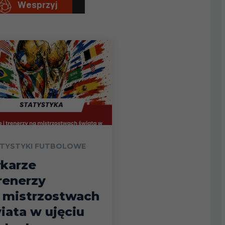
TYSTYKI FUTBOLOWE
łkarze
trenerzy
 mistrzostwach
iata w ujęciu