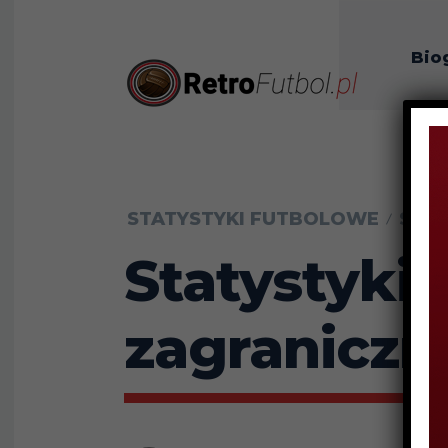
Bio
O n
STATYSTYKI FUTBOLOWE
STAT
Statystyki 
zagraniczn