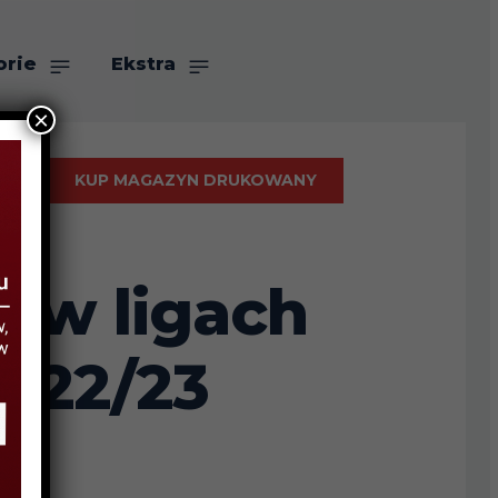
orie
Ekstra
×
KUP MAGAZYN DRUKOWANY
y w ligach
2022/23