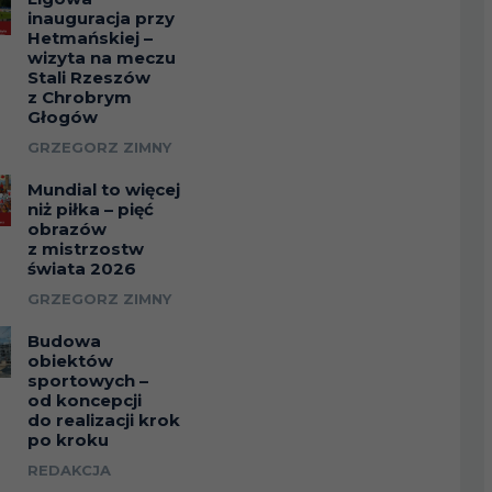
inauguracja przy
Hetmańskiej –
wizyta na meczu
Stali Rzeszów
z Chrobrym
Głogów
GRZEGORZ ZIMNY
Mundial to więcej
niż piłka – pięć
obrazów
z mistrzostw
świata 2026
GRZEGORZ ZIMNY
Budowa
obiektów
sportowych –
od koncepcji
do realizacji krok
po kroku
REDAKCJA