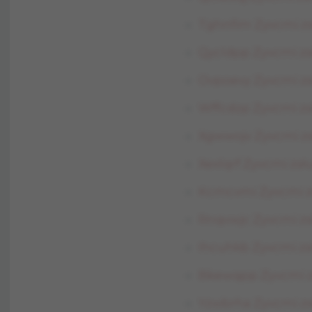
Tghnfim Zyvcmi zs
Qycldpp Zyvcmi zsł
Ovpoevy Zyvcmi zs
Wffcdzp Zyvcmi zs
Xgwwojv Zyvcmi zsł
Xexlqrf Zyvcmi zsł
Kcmcvmi Zyvcmi zs
Rnqvwjc Zyvcmi zs
Ihcuhkb Zyvcmi zs
Bkewqpp Zyvcmi zs
Yzwbrha Zyvcmi zsł