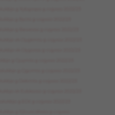
łukbjo g Xybgoqss g cojyxso 2022/23
ukbjo g Bycts g cojyxso 2022/23
łukbjo g Bewexss g cojyxso 2022/23
łukbjo xk Cłygkmts g cojyxso 2022/23
ukbjo xk Cłygoxss g cojyxso 2022/23
ukbjo g Cjuymts g cojyxso 2022/23
łukbjo g Cjgomts g cojyxso 2022/23
łukbjo g Debmts g cojyxso 2022/23
łukbjo xk Eubksxso g cojyxso 2022/23
łukbjo g ECK g cojyxso 2022/23
ukbjo g Ejlouscdkxso g cojyxso