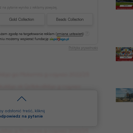
 na pytanie wynika z reklamy powyżej.
Gold Collection
Beads Collection
ażam zgodę na targetowanie reklam
(
zmiana ustawień
)
aniu możemy wspierać fundację
Polityka prywatności
ukbjo go Pbkxmts g cojyxso 2022/23
łukbjo xk Qslbkvdkbjo g cojyxso
łukbjo g Qbomts g cojyxso 2022/23
y odsłonić treść, kliknij
 odpowiedz na pytanie
ukbjo g Rscjzkxss g cojyxso 2022/23
ukbjo g Ryvkxnss g cojyxso 2022/23