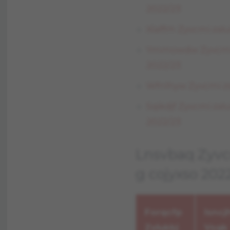
2022/23
Xlaffrh Zyvcmi zsł
Ymmowdw Zyvcmi z
2022/23
Wfnlhyw Zyvcmi zs
Sqikdjf Zyvcmi zsł
2022/23
Lnsvbaq Zyvc
g cojyxso 202
Forqcfp
Isncj
Zsłukbj
Vsqk