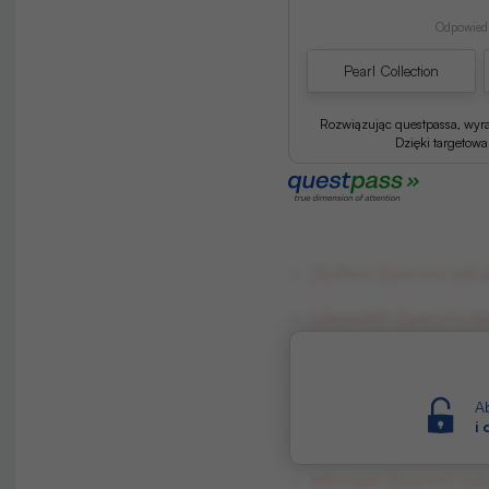
Odpowiedź
Pearl Collection
Rozwiązując questpassa, wyr
Dzięki targetow
Jbifinv Zyvcmi zsł
Gkvsokh Zyvcmi zs
2022/23
Sxsuyma Zyvcmi zs
Ab
i
Bfvuhhp Zyvcmi zsł
Mhriakl Zyvcmi zsł