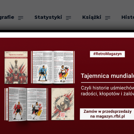
grafie
Statystyki
Książki
Hist
as
Szukaj
YSTYKI LIGOWE
STATYSTYKI PIŁKARZY
polskich piłkarz
ych w sezonie 