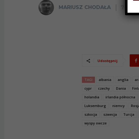
MARIUSZ CHODAŁA
7 MAJA
Udostępnij
TAGI
albania
anglia
ar
cypr
czechy
Dania
Fin
holandia
irlandia północna
Luksemburg
niemcy
Rosj
szkocja
szwecja
Turcja
wyspy owcze