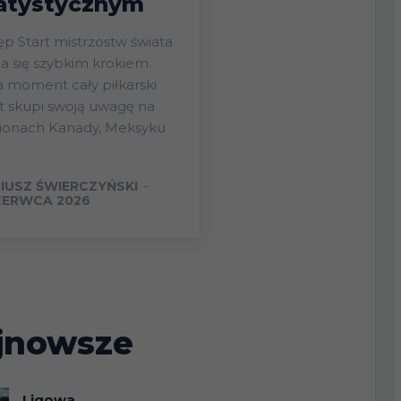
atystycznym
ostw świata
ża się szybkim krokiem.
 moment cały piłkarski
t skupi swoją uwagę na
dionach Kanady, Meksyku
IUSZ ŚWIERCZYŃSKI
-
ZERWCA 2026
jnowsze
Ligowa