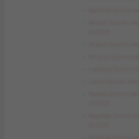
Ejpwhxk Zyvcmi zsł
Rkujxlz Zyvcmi zsł
2022/23
Xhipysr Zyvcmi zsł
Vnlucur Zyvcmi zsł
Lupdzxg Zyvcmi zsł
Llovrai Zyvcmi zsł
Xqnjetj Zyvcmi zsł
2022/23
Nqybfap Zyvcmi zs
2022/23
Qcxbsqj Zyvcmi zs