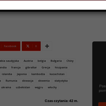
 2023
Facebook
X
abia saudyjska
Austria
belgia
Bułgaria
Chiny
landia
francja
gibraltar
Grecja
hiszpania
islandia
Japonia
kambodża
kazachstan
a
Rumunia
słowacja
słowenia
statystyka
ukraina
uzbekistan
węgru
włochy
Czas czytania:
42
m.