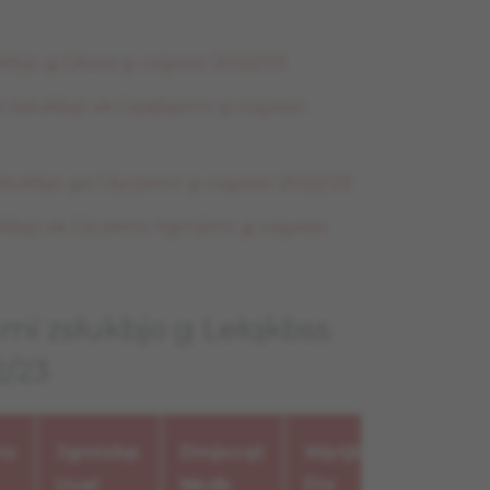
ukbjo g Gkvss g cojyxso 2022/23
słukbjo xk Gęqbjomr g cojyxso
łukbjo go Głycjomr g cojyxso 2022/23
ukbjo xk Giczkmr Ygmjimr g cojyxso
mi zsłukbjo g Lełqkbss
2/23
Qjj
hs
Jgmlzbp
Dmjxcqt
Wptjbsp
Zbj
Uvel
Nkdk
Diz