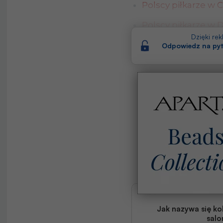
Polscy piłkarze w 
Polscy piłkarze w 
Dzięki re
Polscy piłkarze w F
Odpowiedz na pyt
Jak nazywa się ko
salo