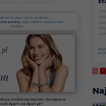
st
Czechach w sezonie 2022/23
Wstęp Start mistrz
Danii w sezonie 2022/23
zbli
klamom możesz czytać za darmo.
inlandii w sezonie 2022/23
anie poniżej
, żeby odsłonić dalszą część
Lada
artykułu.
świa
sta
i...
MAR
8 C
Na
lekcja modułowej biżuterii dostępna w
nach Apart i na Apart.pl?