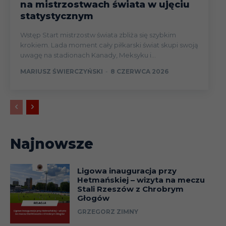
na mistrzostwach świata w ujęciu
16.09
Liga
statystycznym
Liga
Wstęp Start mistrzostw świata zbliża się szybkim
21.09
Konfere
krokiem. Lada moment cały piłkarski świat skupi swoją
uwagę na stadionach Kanady, Meksyku i...
(faza gr)
MARIUSZ ŚWIERCZYŃSKI
-
8 CZERWCA 2026
24.09
Liga
Puchar 
27.09
(1/16)
Najnowsze
30.09
Liga
Liga
Ligowa inauguracja przy
Hetmańskiej – wizyta na meczu
05.10
Konfere
Stali Rzeszów z Chrobrym
(faza gr)
Głogów
GRZEGORZ ZIMNY
22.10
Liga