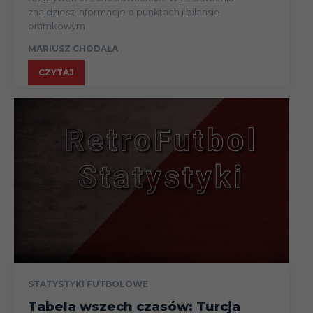
30.01
Liga
znajdziesz informacje o punktach i bilansie
bramkowym.
MARIUSZ CHODAŁA
03.02
Liga
CZYTAJ
07.02
Puchar (
11.02
Liga
17.02
Liga
24.02
Liga
STATYSTYKI FUTBOLOWE
02.03
Liga
Tabela wszech czasów: Turcja