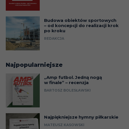
01.02
Liga
Budowa obiektów sportowych
– od koncepcji do realizacji krok
04.02
Liga
po kroku
REDAKCJA
11.02
Liga
Najpopularniejsze
17.02
Liga
„Amp futbol. Jedną nogą
w finale” – recenzja
26.02
Liga
BARTOSZ BOLESŁAWSKI
02.03
Liga
Najpiękniejsze hymny piłkarskie
Liga Eu
07.03
(1/8)
MATEUSZ KASOWSKI