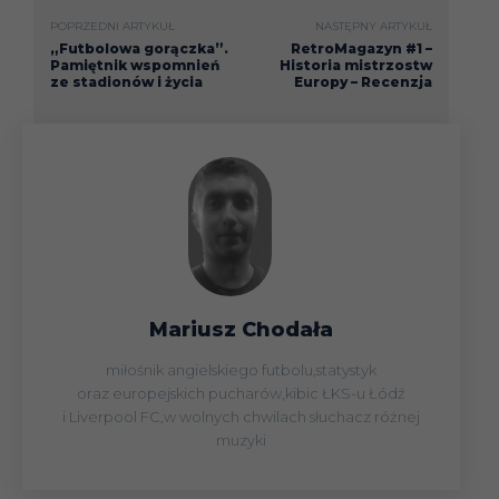
09.11
Konfere
POPRZEDNI ARTYKUŁ
NASTĘPNY ARTYKUŁ
„Futbolowa gorączka”.
RetroMagazyn #1 –
(faza gr)
Pamiętnik wspomnień
Historia mistrzostw
ze stadionów i życia
Europy – Recenzja
12.11
Liga
26.11
Liga
Liga
30.11
Konfere
(faza gr)
Mariusz Chodała
03.12
Liga
miłośnik angielskiego futbolu,statystyk
oraz europejskich pucharów,kibic ŁKS-u Łódź
06.12
Liga
i Liverpool FC,w wolnych chwilach słuchacz różnej
muzyki
09.12
Liga