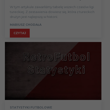
Liga
W tym artykule zawarliśmy tabelę wszech czasów ligi
07.03
Konfere
tureckiej. Z zestawienia dowiesz się, która z tureckich
drużyn jest najlepszą w historii.
(1/8)
MARIUSZ CHODAŁA
10.03
Liga
CZYTAJ
Liga
14.03
Konfere
(1/8)
17.03
Liga
14.04
Liga
Liga
18.04
Konfere
(1/4)
STATYSTYKI FUTBOLOWE