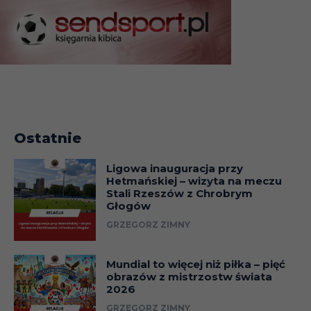
(1/4)
23.12
Liga
28.12
Liga
Ostatnie
02.01.24
Liga
Ligowa inauguracja przy
Hetmańskiej – wizyta na meczu
07.01
Puchar (
Stali Rzeszów z Chrobrym
Głogów
GRZEGORZ ZIMNY
16.01
Puchar (
Mundial to więcej niż piłka – pięć
obrazów z mistrzostw świata
21.01
Liga
2026
GRZEGORZ ZIMNY