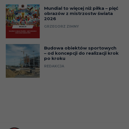
Mundial to więcej niż piłka – pięć
obrazów z mistrzostw świata
29.10
Liga
2026
GRZEGORZ ZIMNY
Puchar 
01.11
(1/8)
Budowa obiektów sportowych
04.11
Liga
– od koncepcji do realizacji krok
po kroku
REDAKCJA
Liga
09.11
Konfere
(faza gr)
12.11
Liga
25.11
Liga
Liga