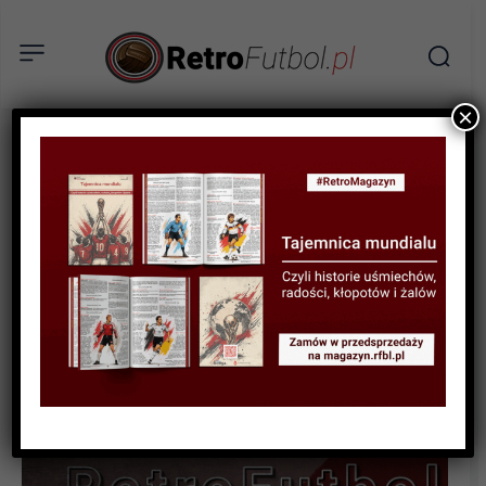
×
STATYSTYKI FUTBOLOWE
STATYSTYKI LIGOWE
STATYSTYKI PIŁKARZY
Statystyki polskich piłkarzy
w ligach zagranicznych w
sezonie 2023/24