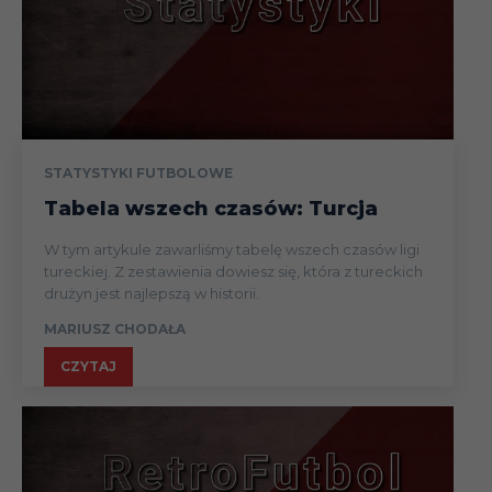
21.04
Liga
Puchar
28.04
(finał)
Liga
Błażej
Penybont
I
13.07.23
Konferencj
STATYSTYKI FUTBOLOWE
Krężołek
FC
(1r el)
Tabela wszech czasów: Turcja
Liga
W tym artykule zawarliśmy tabelę wszech czasów ligi
tureckiej. Z zestawienia dowiesz się, która z tureckich
20.07
Konferencj
drużyn jest najlepszą w historii.
(1r el)
MARIUSZ CHODAŁA
CZYTAJ
03.02.24
Liga
10.02
Liga