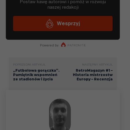
31.10
Liga
04.11
Liga
28.11
Liga
POPRZEDNI ARTYKUŁ
NASTĘPNY ARTYKUŁ
31.12
Liga
„Futbolowa gorączka”.
RetroMagazyn #1 –
Pamiętnik wspomnień
Historia mistrzostw
ze stadionów i życia
Europy – Recenzja
06.01.24
Liga
Puchar Lig
09.01
(1/2)