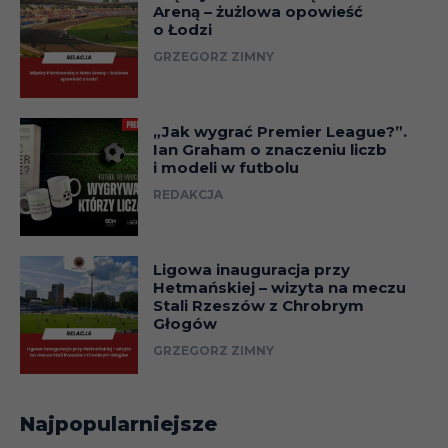
Areną – żużlowa opowieść
o Łodzi
GRZEGORZ ZIMNY
„Jak wygrać Premier League?”.
Ian Graham o znaczeniu liczb
i modeli w futbolu
REDAKCJA
Ligowa inauguracja przy
Hetmańskiej – wizyta na meczu
Stali Rzeszów z Chrobrym
Głogów
GRZEGORZ ZIMNY
Najpopularniejsze