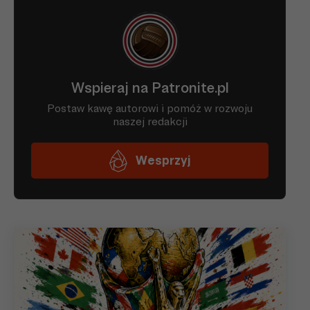
24.02
Liga
02.03
Liga
08.03
Liga
16.03
Liga
29.03
Liga
01.04
Liga
19.04
Liga