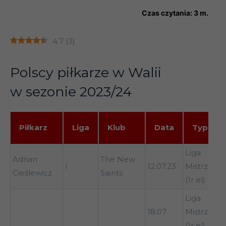
Czas czytania:
3
m.
4.7
(
3
)
Polscy piłkarze w Walii
w sezonie 2023/24
Piłkarz
Liga
Klub
Data
Typ
Piłkarz
Liga
Klub
Data
Typ
Liga
Adrian
The New
I
12.07.23
Mistrzów
Cieślewicz
Saints
(1r el)
Liga
18.07
Mistrzów
(1r el)