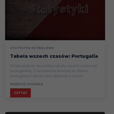
23.02
Liga
02.03
Liga
08.03
Liga
STATYSTYKI FUTBOLOWE
16.03
Liga
Tabela wszech czasów: Portugalia
W tym artykule zawarliśmy tabelę wszech czasów ligi
Dawid
Airbus UK
II
20.01.24
Liga
portugalskiej. Z zestawienia dowiesz się, która z
Szczepaniak
Broughton
portugalskich drużyn jest najlepszą w historii.
MARIUSZ CHODAŁA
03.02
Liga
CZYTAJ
10.02
Liga