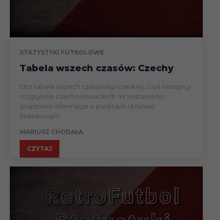
08.03
Liga
16.03
Liga
STATYSTYKI FUTBOLOWE
Tabela wszech czasów: Czechy
Puchar
30.03
Oto tabela wszech czasów ligi czeskiej, czyli następcy
(1/2)
rozgrywek czechosłowackich. W zestawieniu
znajdziesz informacje o punktach i bilansie
bramkowym.
05.04
Liga
MARIUSZ CHODAŁA
CZYTAJ
09.04
Liga
13.04
Liga