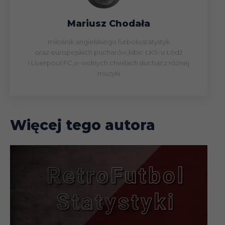
13.01
Liga
Mariusz Chodała
Puchar Lig
20.01
miłośnik angielskiego futbolu,statystyk
(finał)
oraz europejskich pucharów,kibic ŁKS-u Łódź
i Liverpool FC,w wolnych chwilach słuchacz różnej
06.02
Liga
muzyki
09.02
Liga
Więcej tego autora
Puchar
16.02
(1/4)
23.02
Liga
02.03
Liga