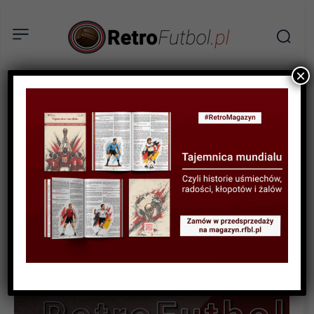
×
STATYSTYKI FUTBOLOWE
STATYSTYKI LIGOWE
STATYSTYKI PIŁKARZY
Statystyki polskich piłkarzy
w ligach zagranicznych w
sezonie 2023/24