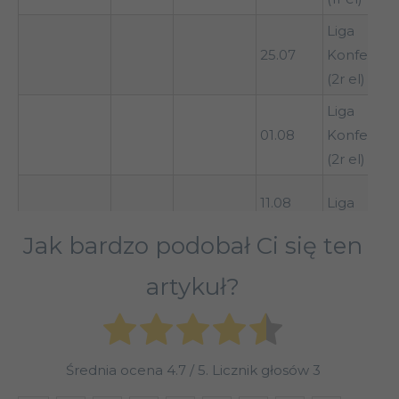
Liga
25.07
Konferencj
(2r el)
Liga
01.08
Konferencj
(2r el)
11.08
Liga
Jak bardzo podobał Ci się ten
19.08
Liga
artykuł?
26.08
Średnia ocena
4.7
/ 5. Licznik głosów
3
29.08
Liga