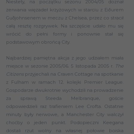
Niestety, na początku sezonu 2004/05 doznał
zerwania więzadeł krzyżowych w starciu z Eiðurem
Guðjohnsenem w meczu z Chelsea, przez co stracił
całą resztę rozgrywek. Na szczęście udało mu się
wrócić do pełni formy i ponownie stał się
podstawowym obrońcą City.
Najbardziej pamiętna akcja z jego udziałem miała
miejsce w sezonie 2005/06. 5 listopada 2005 r.
The
Citizens
przyjechali na Craven Cottage na spotkanie
z Fulham w ramach 12. kolejki Premier League.
Gospodarze dwukrotnie wychodzili na prowadzenie
za sprawą Steeda Melbranque, goście
odpowiedzieli raz trafieniem Lee Crofta. Ostatnie
minuty były nerwowe, a Manchester City walczył
choćby o jeden punkt. Podopieczni Keegana
dostali rzut wolny na własnej połowie boiska