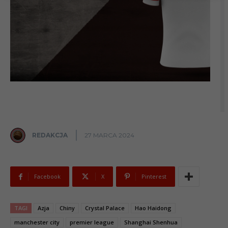
REDAKCJA
27 MARCA 2024
Facebook
X
Pinterest
TAGI
Azja
Chiny
Crystal Palace
Hao Haidong
manchester city
premier league
Shanghai Shenhua