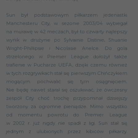
Sun był podstawowym piłkarzem jedenastki
Manchesteru City, w sezonie 2003/04 wybiegał
na murawę w 42 meczach, był to czwarty najlepszy
wynik w drużynie po Sylvainie Distinie, Shuanie
Wright-Phillipsie i Nicolasie Anelce. Do gola
strzelonego w Premier League dołożył także
trafienie w Pucharze UEFA, dzięki czemu również
w tych rozgrywkach stał się pierwszym Chińczykiem
mogącym pochwalić się tym osiągnięciem.
Nie będę nawet starał się oszukiwać, że ówczesny
zespół City choć trochę przypominał dzisiejszy
tworzony za ogromne pieniądze. Mimo wszystko
od momentu powrotu do Premier League
w 2002 r. już nigdy nie spadł z ligi. Sun stał się
jednym z ulubionych przez kibiców piłkarzy.