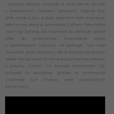
i wszyscy piłkarze pobiegli w pole karne, łącznie
z bramkarzem Davidem Jamesem. Jedynie Sun
Jihai został z tyłu, a jego zadaniem było kopnięcie
piłki na tzw. aferę w szesnastkę Fulham. Piłka trafiła
pod nogi Jamesa, ale bramkarz się zamotał i podał
piłkę do przeciwnika. Gospodarze wyszli
z kontratakiem czterech na jednego. Sun miał
niewielkie pole manewru, ale w bohaterski sposób
udało mu się wybić strzał na pustą bramkę jednego
z piłkarzy Fulham. Co prawda Manchester City
przegrał to spotkanie, jednak ta interwencja
przyniosła Sun Jihaiowi wiele przychylnych
komentarzy.