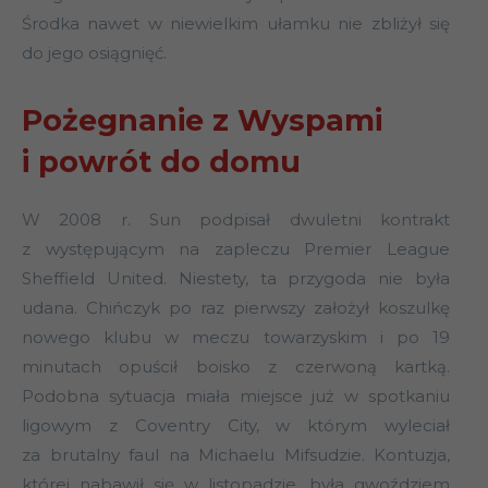
Środka nawet w niewielkim ułamku nie zbliżył się
do jego osiągnięć.
Pożegnanie z Wyspami
i powrót do domu
W 2008 r. Sun podpisał dwuletni kontrakt
z występującym na zapleczu Premier League
Sheffield United. Niestety, ta przygoda nie była
udana. Chińczyk po raz pierwszy założył koszulkę
nowego klubu w meczu towarzyskim i po 19
minutach opuścił boisko z czerwoną kartką.
Podobna sytuacja miała miejsce już w spotkaniu
ligowym z Coventry City, w którym wyleciał
za brutalny faul na Michaelu Mifsudzie. Kontuzja,
której nabawił się w listopadzie, była gwoździem