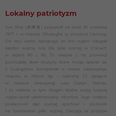
Lokalny patriotyzm
Sun Jihai (孙继海) przyszedł na świat 30 września
1977 r. w mieście Zhuanghe w prowincji Liaoning.
Od razu warto zaznaczyć, że ten region odegrał
bardzo ważną rolę dla piłki nożnej w Chinach
w latach 80. i 90. To właśnie z tej prowincji
pochodziły dwie drużyny, które mogą spierać się
z Guangzhou Evergrande o miano najlepszego
zespołu w historii ligi – Liaoning FC (grające
w mieście Shenyang) oraz Dalian Wanda.
I to właśnie w tym drugim klubie swoją karierę
rozpoczynał utalentowany obrońca. Jego rodzice
postanowili dać szansę sportowi i pozwolili
na trenowanie piłki nożnej. Decyzja ta przyszła