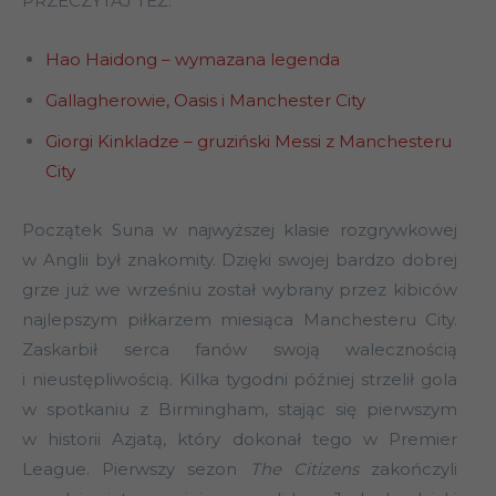
PRZECZYTAJ TEŻ:
Hao Haidong – wymazana legenda
Gallagherowie, Oasis i Manchester City
Giorgi Kinkladze – gruziński Messi z Manchesteru
City
Początek Suna w najwyższej klasie rozgrywkowej
w Anglii był znakomity. Dzięki swojej bardzo dobrej
grze już we wrześniu został wybrany przez kibiców
najlepszym piłkarzem miesiąca Manchesteru City.
Zaskarbił serca fanów swoją walecznością
i nieustępliwością. Kilka tygodni później strzelił gola
w spotkaniu z Birmingham, stając się pierwszym
w historii Azjatą, który dokonał tego w Premier
League. Pierwszy sezon
The Citizens
zakończyli