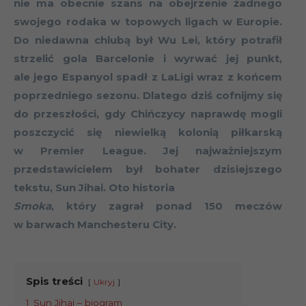
nie ma obecnie szans na obejrzenie żadnego
swojego rodaka w topowych ligach w Europie.
Do niedawna chlubą był Wu Lei, który potrafił
strzelić gola Barcelonie i wyrwać jej punkt,
ale jego Espanyol spadł z LaLigi wraz z końcem
poprzedniego sezonu. Dlatego dziś cofnijmy się
do przeszłości, gdy Chińczycy naprawdę mogli
poszczycić się niewielką kolonią piłkarską
w Premier League. Jej najważniejszym
przedstawicielem był bohater dzisiejszego
tekstu, Sun Jihai. Oto historia
Smoka
, który zagrał ponad 150 meczów
w barwach Manchesteru City.
Spis treści
Ukryj
1
Sun Jihai – biogram