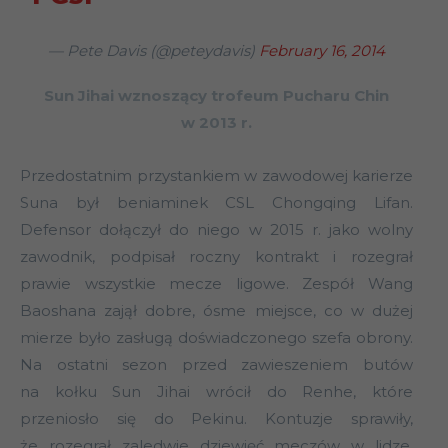
— Pete Davis (@peteydavis)
February 16, 2014
Sun Jihai wznoszący trofeum Pucharu Chin
w 2013 r.
Przedostatnim przystankiem w zawodowej karierze
Suna był beniaminek CSL Chongqing Lifan.
Defensor dołączył do niego w 2015 r. jako wolny
zawodnik, podpisał roczny kontrakt i rozegrał
prawie wszystkie mecze ligowe. Zespół Wang
Baoshana zajął dobre, ósme miejsce, co w dużej
mierze było zasługą doświadczonego szefa obrony.
Na ostatni sezon przed zawieszeniem butów
na kołku Sun Jihai wrócił do Renhe, które
przeniosło się do Pekinu. Kontuzje sprawiły,
że rozegrał zaledwie dziewięć meczów w lidze.