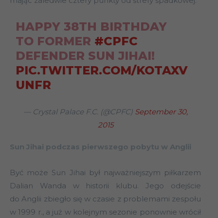
mając zaledwie cztery punkty od strefy spadkowej.
HAPPY 38TH BIRTHDAY
TO FORMER
#CPFC
DEFENDER SUN JIHAI!
PIC.TWITTER.COM/KOTAXV
UNFR
— Crystal Palace F.C. (@CPFC)
September 30,
2015
Sun Jihai podczas pierwszego pobytu w Anglii
Być może Sun Jihai był najważniejszym piłkarzem
Dalian Wanda w historii klubu. Jego odejście
do Anglii zbiegło się w czasie z problemami zespołu
w 1999 r., a już w kolejnym sezonie ponownie wrócił