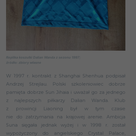
Replika koszulki Dalian Wanda z sezonu 1997;
źródło: zbiory własne
W 1997 r. kontrakt z Shanghai Shenhua podpisał
Andrzej Strejlau. Polski szkoleniowiec dobrze
pamięta dobrze Sun Jihaia i uważał go za jednego
z najlepszych piłkarzy Dalian Wanda. Klub
z prowincji Liaoning był w tym czasie
nie do zatrzymania na krajowej arenie. Ambicja
Suna sięgała jednak wyżej i w 1998 r. został
wypożyczony do angielskiego Crystal Palace,