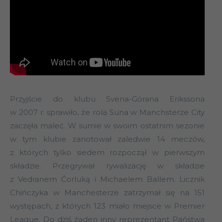
Przyjście do klubu Svena-Görana Erikssona
w 2007 r. sprawiło, że rola Suna w Manchsterze City
zaczęła maleć. W sumie w swoim ostatnim sezonie
w tym klubie zanotował zaledwie 14 meczów,
z których tylko siedem rozpoczął w pierwszym
składzie. Przegrywał rywalizację w składzie
z Vedranem Ćorluką i Michaelem Ballem. Licznik
Chińczyka w Manchesterze zatrzymał się na 151
występach, z których 123 miało miejsce w Premier
League. Do dziś żaden inny reprezentant Państwa