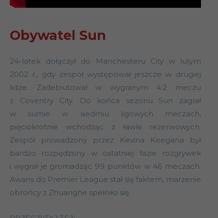
Obywatel Sun
24-latek dołączył do Manchesteru City w lutym
2002 r., gdy zespół występował jeszcze w drugiej
lidze. Zadebiutował w wygranym 4:2 meczu
z Coventry City. Do końca sezonu Sun zagrał
w sumie w siedmiu ligowych meczach,
pięciokrotnie wchodząc z ławki rezerwowych.
Zespół prowadzony przez Kevina Keegana był
bardzo rozpędzony w ostatniej fazie rozgrywek
i wygrał je gromadząc 99 punktów w 46 meczach.
Awans do Premier League stał się faktem, marzenie
obrońcy z Zhuanghe spełniło się.