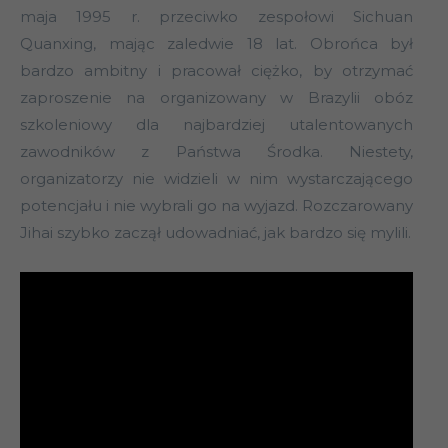
maja 1995 r. przeciwko zespołowi Sichuan
Quanxing, mając zaledwie 18 lat. Obrońca był
bardzo ambitny i pracował ciężko, by otrzymać
zaproszenie na organizowany w Brazylii obóz
szkoleniowy dla najbardziej utalentowanych
zawodników z Państwa Środka. Niestety,
organizatorzy nie widzieli w nim wystarczającego
potencjału i nie wybrali go na wyjazd. Rozczarowany
Jihai szybko zaczął udowadniać, jak bardzo się mylili.