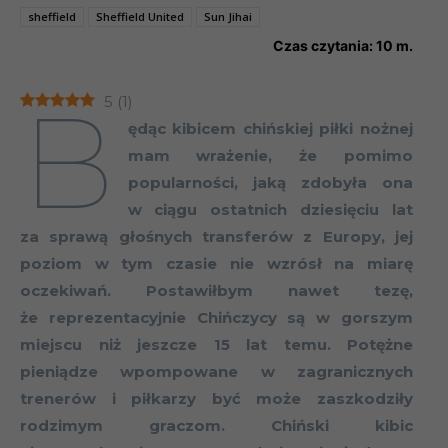
sheffield
Sheffield United
Sun Jihai
Czas czytania:
10
m.
B
5
(
1
)
ędąc kibicem chińskiej piłki nożnej
mam wrażenie, że pomimo
popularności, jaką zdobyła ona
w ciągu ostatnich dziesięciu lat
za sprawą głośnych transferów z Europy, jej
poziom w tym czasie nie wzrósł na miarę
oczekiwań. Postawiłbym nawet tezę,
że reprezentacyjnie Chińczycy są w gorszym
miejscu niż jeszcze 15 lat temu. Potężne
pieniądze wpompowane w zagranicznych
trenerów i piłkarzy być może zaszkodziły
rodzimym graczom. Chiński kibic