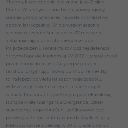
Chanba, które obecnie jest znane jako Beijing
Renhe. W tamtym czasie był to typowy ligowy
średniak, który ostatni raz na podium znalazł się
siedem lat wcześniej. W pierwszym sezonie
w nowym zespole Sun zagrał w 27 meczach,
a Shaanxi zajęło dziesiąte miejsce w tabeli.
Po przedłużeniu kontraktu rok później defensor
otrzymał opaskę kapitańską. W 2012 r. zespół został
przeniesiony do miasta Guiyang w prowincji
Guizhou, przyjmując nazwę Guizhou Renhe. Był
to najlepszy od wielu lat sezon tego zespołu.
W lidze zajął czwarte miejsce, a także zagrał
w finale Pucharu Chin, w którym górą okazało się
rosnące w siłę Guangzhou Evergrande. Dzięki
sukcesom z tego roku Sun i spółka wywalczyli
pierwszy w historii klubu awans do Azjatyckiej Ligi
Mistrzów. Co nie udało się w 2012 r., udało się rok