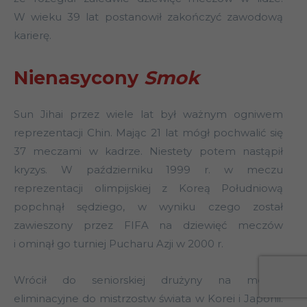
W wieku 39 lat postanowił zakończyć zawodową
karierę.
Nienasycony
Smok
Sun Jihai przez wiele lat był ważnym ogniwem
reprezentacji Chin. Mając 21 lat mógł pochwalić się
37 meczami w kadrze. Niestety potem nastąpił
kryzys. W październiku 1999 r. w meczu
reprezentacji olimpijskiej z Koreą Południową
popchnął sędziego, w wyniku czego został
zawieszony przez FIFA na dziewięć meczów
i ominął go turniej Pucharu Azji w 2000 r.
Wrócił do seniorskiej drużyny na mecze
eliminacyjne do mistrzostw świata w Korei i Japonii.