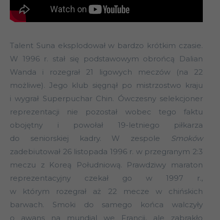
Talent Suna eksplodował w bardzo krótkim czasie.
W 1996 r. stał się podstawowym obrońcą Dalian
Wanda i rozegrał 21 ligowych meczów (na 22
możliwe). Jego klub sięgnął po mistrzostwo kraju
i wygrał Superpuchar Chin. Ówczesny selekcjoner
reprezentacji nie pozostał wobec tego faktu
obojętny i powołał 19-letniego piłkarza
do seniorskiej kadry. W zespole
Smoków
zadebiutował 26 listopada 1996 r. w przegranym 2:3
meczu z Koreą Południową. Prawdziwy maraton
reprezentacyjny czekał go w 1997 r.,
w którym rozegrał aż 22 mecze w chińskich
barwach. Smoki do samego końca walczyły
o awans na mundial we Francji, ale zabrakło