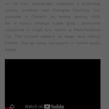
on na tron, zwyciężając rozgrywki z przewagą
sześciu punktów nad Shanghai Shenhua. Sun
pozostał w Chinach do końca sezonu 2001,
ale w końcu ambicja wzięła górę i ponownie
wylądował w Anglii, tym razem w Manchesterze
City.
The Citizens
zapłacili za niego dwa miliony
funtów. Stał się także pierwszym w historii klubu
Azjatą.