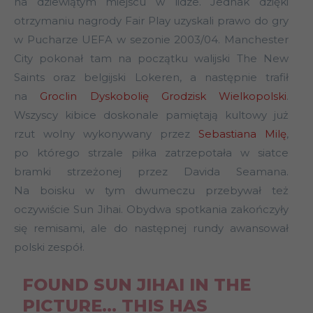
na dziewiątym miejscu w lidze. Jednak dzięki
otrzymaniu nagrody Fair Play uzyskali prawo do gry
w Pucharze UEFA w sezonie 2003/04. Manchester
City pokonał tam na początku walijski The New
Saints oraz belgijski Lokeren, a następnie trafił
na
Groclin Dyskobolię Grodzisk Wielkopolski
.
Wszyscy kibice doskonale pamiętają kultowy już
rzut wolny wykonywany przez
Sebastiana Milę
,
po którego strzale piłka zatrzepotała w siatce
bramki strzeżonej przez Davida Seamana.
Na boisku w tym dwumeczu przebywał też
oczywiście Sun Jihai. Obydwa spotkania zakończyły
się remisami, ale do następnej rundy awansował
polski zespół.
FOUND SUN JIHAI IN THE
PICTURE… THIS HAS