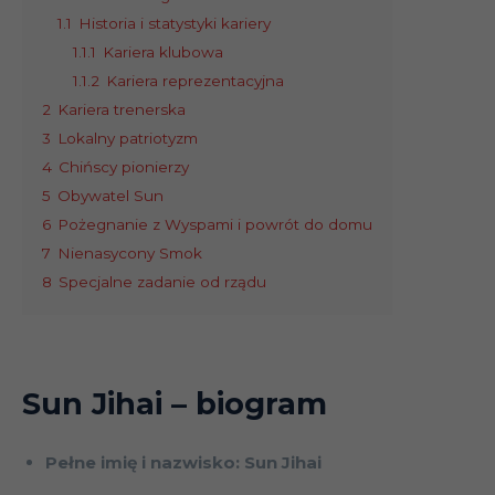
1.1
Historia i statystyki kariery
1.1.1
Kariera klubowa
1.1.2
Kariera reprezentacyjna
2
Kariera trenerska
3
Lokalny patriotyzm
4
Chińscy pionierzy
5
Obywatel Sun
6
Pożegnanie z Wyspami i powrót do domu
7
Nienasycony Smok
8
Specjalne zadanie od rządu
Sun Jihai
– biogram
Pełne imię i nazwisko: Sun Jihai