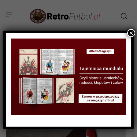
×
BIOGRAFIE PIŁKARZY
Sun Jihai – obywatel z
dalekiego kraju