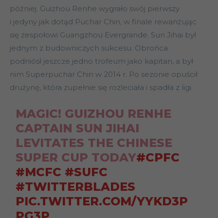
później. Guizhou Renhe wygrało swój pierwszy
i jedyny jak dotąd Puchar Chin, w finale rewanżując
się zespołowi Guangzhou Evergrande. Sun Jihai był
jednym z budowniczych sukcesu. Obrońca
podniósł jeszcze jedno trofeum jako kapitan, a był
nim Superpuchar Chin w 2014 r. Po sezonie opuścił
drużynę, która zupełnie się rozleciała i spadła z ligi.
MAGIC! GUIZHOU RENHE
CAPTAIN SUN JIHAI
LEVITATES THE CHINESE
SUPER CUP TODAY
#CPFC
#MCFC
#SUFC
#TWITTERBLADES
PIC.TWITTER.COM/YYKD3P
PG3P