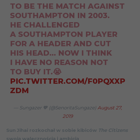
TO BE THE MATCH AGAINST
SOUTHAMPTON IN 2003.
HE CHALLENGED
A SOUTHAMPTON PLAYER
FOR A HEADER AND CUT
HIS HEAD… NOW I THINK
I HAVE NO REASON NOT
TO BUY IT.😭
PIC.TWITTER.COM/F0PQXXP
ZDM
— Sungazer 💙 (@SenoritaSungaze)
August 27,
2019
Sun Jihai rozkochał w sobie kibiców
The Citizens
swoją walecznością i ambicją