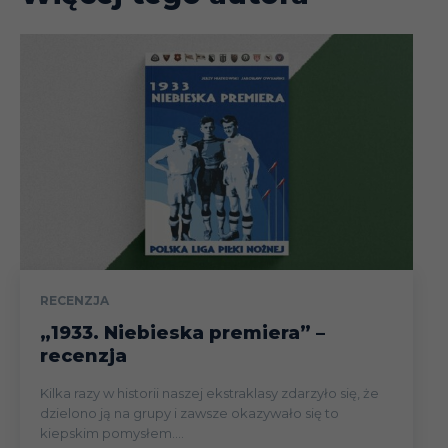
RECENZJA
„1933. Niebieska premiera” –
recenzja
Kilka razy w historii naszej ekstraklasy zdarzyło się, że
dzielono ją na grupy i zawsze okazywało się to
kiepskim pomysłem....