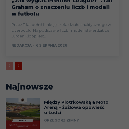
„Jak wygrać Premier League?”. Ian
Graham o znaczeniu liczb i modeli
w futbolu
Przez 11 lat pełnił funkcję szefa działu analitycznego w
Liverpoolu. Na podstawie liczb i modeli stwierdził, że
Jurgen Klopp jest...
REDAKCJA
-
6 SIERPNIA 2026
Najnowsze
Między Piotrkowską a Moto
Areną – żużlowa opowieść
o Łodzi
GRZEGORZ ZIMNY