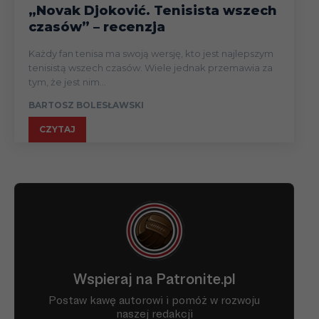
„Novak Djoković. Tenisista wszech
czasów” – recenzja
Każdy fan tenisa ma swoją wersję, kto jest najlepszym
tenisistą wszech czasów. Wiele jednak przemawia za
tym, że jest nim...
BARTOSZ BOLESŁAWSKI
CZYTAJ