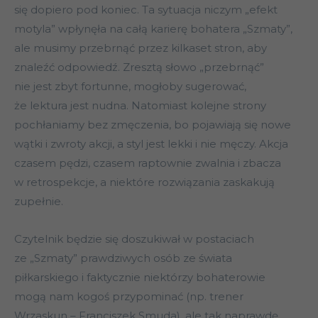
się dopiero pod koniec. Ta sytuacja niczym „efekt
motyla” wpłynęła na całą karierę bohatera „Szmaty”,
ale musimy przebrnąć przez kilkaset stron, aby
znaleźć odpowiedź. Zresztą słowo „przebrnąć”
nie jest zbyt fortunne, mogłoby sugerować,
że lektura jest nudna. Natomiast kolejne strony
pochłaniamy bez zmęczenia, bo pojawiają się nowe
wątki i zwroty akcji, a styl jest lekki i nie męczy. Akcja
czasem pędzi, czasem raptownie zwalnia i zbacza
w retrospekcje, a niektóre rozwiązania zaskakują
zupełnie.
Czytelnik będzie się doszukiwał w postaciach
ze „Szmaty” prawdziwych osób ze świata
piłkarskiego i faktycznie niektórzy bohaterowie
mogą nam kogoś przypominać (np. trener
Wrzaskun – Franciszek Smuda), ale tak naprawdę