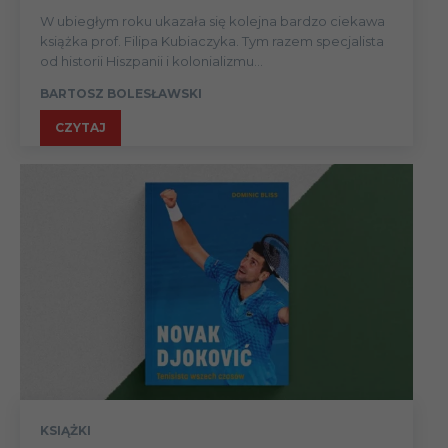
W ubiegłym roku ukazała się kolejna bardzo ciekawa
książka prof. Filipa Kubiaczyka. Tym razem specjalista
od historii Hiszpanii i kolonializmu...
BARTOSZ BOLESŁAWSKI
CZYTAJ
KSIĄŻKI