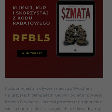
Podobnie jest z motywem meczu z Włochami
na igrzyskach olimpijskich. Główny bohater powieści
Roman Dzwonecki przeżył podczas tego spotkania
wielką traumę, ale o szczegółach też dowiadujemy