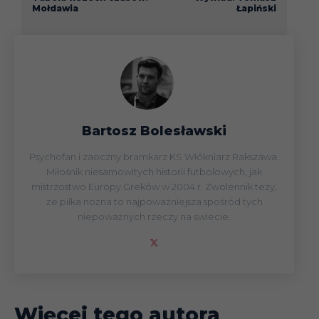
Mołdawia
Łapiński
Bartosz Bolesławski
Psychofan i zaoczny bramkarz KS Włókniarz Rakszawa.
Miłośnik niesamowitych historii futbolowych, jak
mistrzostwo Europy Greków w 2004 r. Zwolennik tezy,
że piłka nożna to najpoważniejsza spośród tych
niepoważnych rzeczy na świecie.
Więcej tego autora