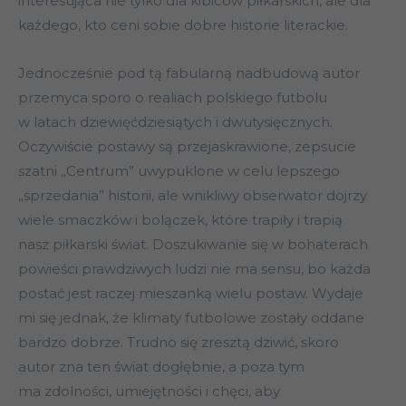
interesująca nie tylko dla kibiców piłkarskich, ale dla
każdego, kto ceni sobie dobre historie literackie.
Jednocześnie pod tą fabularną nadbudową autor
przemyca sporo o realiach polskiego futbolu
w latach dziewięćdziesiątych i dwutysięcznych.
Oczywiście postawy są przejaskrawione, zepsucie
szatni „Centrum” uwypuklone w celu lepszego
„sprzedania” historii, ale wnikliwy obserwator dojrzy
wiele smaczków i bolączek, które trapiły i trapią
nasz piłkarski świat. Doszukiwanie się w bohaterach
powieści prawdziwych ludzi nie ma sensu, bo każda
postać jest raczej mieszanką wielu postaw. Wydaje
mi się jednak, że klimaty futbolowe zostały oddane
bardzo dobrze. Trudno się zresztą dziwić, skoro
autor zna ten świat dogłębnie, a poza tym
ma zdolności, umiejętności i chęci, aby