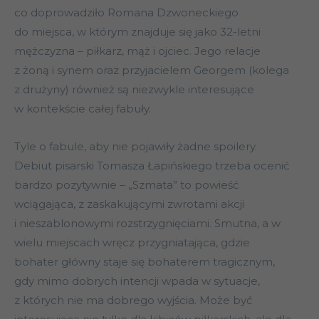
co doprowadziło Romana Dzwoneckiego
do miejsca, w którym znajduje się jako 32-letni
mężczyzna – piłkarz, mąż i ojciec. Jego relacje
z żoną i synem oraz przyjacielem Georgem (kolega
z drużyny) również są niezwykle interesujące
w kontekście całej fabuły.
Tyle o fabule, aby nie pojawiły żadne spoilery.
Debiut pisarski Tomasza Łapińskiego trzeba ocenić
bardzo pozytywnie – „Szmata” to powieść
wciągająca, z zaskakującymi zwrotami akcji
i nieszablonowymi rozstrzygnięciami. Smutna, a w
wielu miejscach wręcz przygniatająca, gdzie
bohater główny staje się bohaterem tragicznym,
gdy mimo dobrych intencji wpada w sytuacje,
z których nie ma dobrego wyjścia. Może być