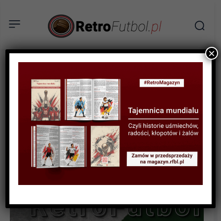
×
KSIĄŻKI
RECENZJA
„Szmata. Gdy piłka nożna
staje się przekleństwem” –
recenzja