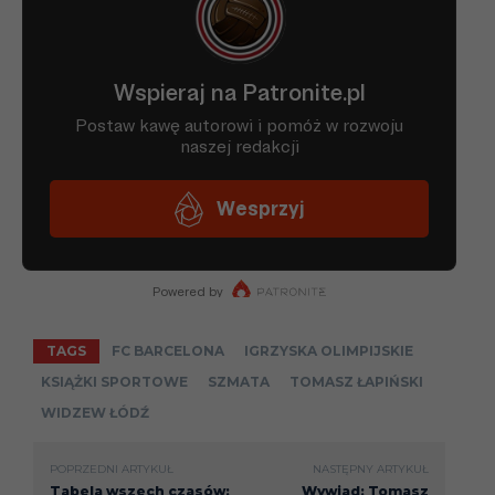
TAGS
FC BARCELONA
IGRZYSKA OLIMPIJSKIE
KSIĄŻKI SPORTOWE
SZMATA
TOMASZ ŁAPIŃSKI
WIDZEW ŁÓDŹ
POPRZEDNI ARTYKUŁ
NASTĘPNY ARTYKUŁ
Tabela wszech czasów:
Wywiad: Tomasz