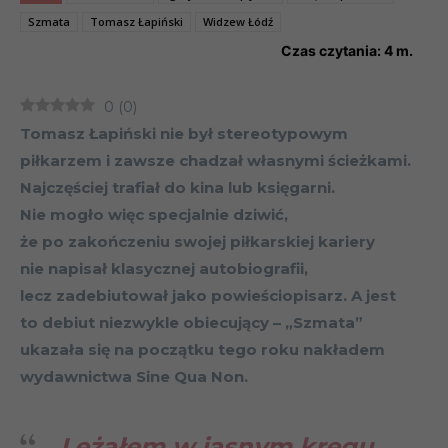
Szmata
Tomasz Łapiński
Widzew Łódź
Czas czytania:
4
m.
0
(
0
)
Tomasz Łapiński nie był stereotypowym
piłkarzem i zawsze chadzał własnymi ścieżkami.
Najczęściej trafiał do kina lub księgarni.
Nie mogło więc specjalnie dziwić,
że po zakończeniu swojej piłkarskiej kariery
nie napisał klasycznej autobiografii,
lecz zadebiutował jako powieściopisarz. A jest
to debiut niezwykle obiecujący – „Szmata”
ukazała się na początku tego roku nakładem
wydawnictwa Sine Qua Non.
Leżałem w jasnym kręgu